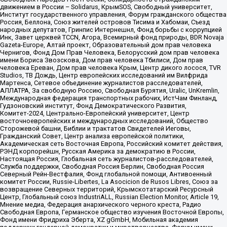
движением в России – Solidarus, КрымSOS, Свободный университет,
Институт государственного управления, Форум гражданского общества
Россия, Беллона, Союз жителей островов Тисима и Хабомаи, Съезд
народных депутатов, Гринпис Интернешнл, Фонд борьбы с коррупцией
Инк, Завет церквей TCCN, Агора, Всемирный фонд природы, BDR Novaja
Gazeta-Europe, Алтай проект, Образовательный дом прав человека
Чернигов, Фонд Дом Прав Человека, Белорусский дом прав человека
имени Бориса Звозскова, Дом прав человека Тбилиси, Дом прав
человека Ереван, Дом прав человека Крым, Центр дикого лосося, TVR
Studios, ТВ Дождь, Центр европейских исследований им Вилфрида
Мартенса, Сетевое объединение журналистов расследователей,
АЛЛАТРА, За свободную Россию, Свободная Бурятия, Uralic, UnKremlin,
Международная федерация транспортных рабочих, ИстЧам Финланд,
Гудзоновский институт, Фонд Демократического Развития,
Комитет-2024, Центрально-Европейский университет, Центр
восточноевропейских и международных исследований, Общество
Сторожевой башни, Библии и трактатов Свидетелей Иеговы,
Гражданский Совет, Центр анализа европейской политики,
Академическая сеть Восточная Европа, Российский комитет действия,
РЭНД корпорейшн, Русская Америка за демократию в России,
Настоящая Россия, Глобальная сеть журналистов-расследователей,
Служба поддержки, Свободная Россия Берлин, Свободная Россия
Северный Рейн-Вестфалия, Фонд глобальной помощи, Антивоенный
комитет России, Russie-Libertes, La Asocicion de Rusos Libres, Союз за
возвращение Северных территорий, Крымскотатарский Ресурсный
Центр, Глобальный союз IndustriALL, Russian Election Monitor, Article 19,
Мнение медиа, Федерация анархического черного креста, Радио
Свободная Европа, Германское общество изучения Восточной Европы,
Фонд имени Фридриха Эберта, XZ gGmbH, Мобильная академия