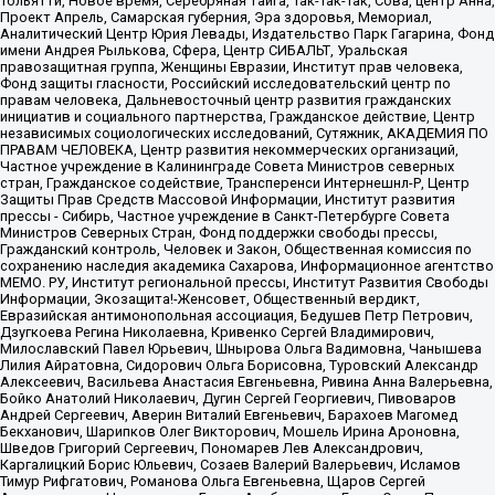
Тольятти, Новое время, Серебряная тайга, Так-Так-Так, Сова, центр Анна,
Проект Апрель, Самарская губерния, Эра здоровья, Мемориал,
Аналитический Центр Юрия Левады, Издательство Парк Гагарина, Фонд
имени Андрея Рылькова, Сфера, Центр СИБАЛЬТ, Уральская
правозащитная группа, Женщины Евразии, Институт прав человека,
Фонд защиты гласности, Российский исследовательский центр по
правам человека, Дальневосточный центр развития гражданских
инициатив и социального партнерства, Гражданское действие, Центр
независимых социологических исследований, Сутяжник, АКАДЕМИЯ ПО
ПРАВАМ ЧЕЛОВЕКА, Центр развития некоммерческих организаций,
Частное учреждение в Калининграде Совета Министров северных
стран, Гражданское содействие, Трансперенси Интернешнл-Р, Центр
Защиты Прав Средств Массовой Информации, Институт развития
прессы - Сибирь, Частное учреждение в Санкт-Петербурге Совета
Министров Северных Стран, Фонд поддержки свободы прессы,
Гражданский контроль, Человек и Закон, Общественная комиссия по
сохранению наследия академика Сахарова, Информационное агентство
МЕМО. РУ, Институт региональной прессы, Институт Развития Свободы
Информации, Экозащита!-Женсовет, Общественный вердикт,
Евразийская антимонопольная ассоциация, Бедушев Петр Петрович,
Дзугкоева Регина Николаевна, Кривенко Сергей Владимирович,
Милославский Павел Юрьевич, Шнырова Ольга Вадимовна, Чанышева
Лилия Айратовна, Сидорович Ольга Борисовна, Туровский Александр
Алексеевич, Васильева Анастасия Евгеньевна, Ривина Анна Валерьевна,
Бойко Анатолий Николаевич, Дугин Сергей Георгиевич, Пивоваров
Андрей Сергеевич, Аверин Виталий Евгеньевич, Барахоев Магомед
Бекханович, Шарипков Олег Викторович, Мошель Ирина Ароновна,
Шведов Григорий Сергеевич, Пономарев Лев Александрович,
Каргалицкий Борис Юльевич, Созаев Валерий Валерьевич, Исламов
Тимур Рифгатович, Романова Ольга Евгеньевна, Щаров Сергей