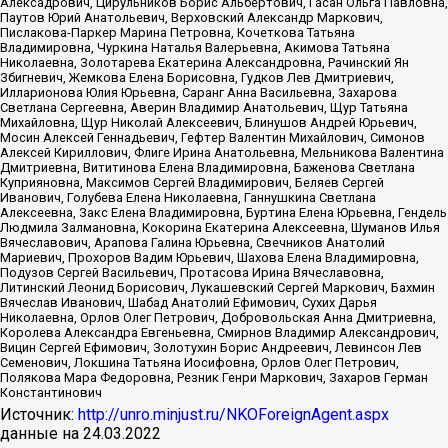
Алексадрович, Цирульников Борис Альбертович, Гасан Ольга Павловна,
Паутов Юрий Анатольевич, Верховский Александр Маркович,
Пислакова-Паркер Марина Петровна, Кочеткова Татьяна
Владимировна, Чуркина Наталья Валерьевна, Акимова Татьяна
Николаевна, Золотарева Екатерина Александровна, Рачинский Ян
Збигневич, Жемкова Елена Борисовна, Гудков Лев Дмитриевич,
Илларионова Юлия Юрьевна, Саранг Анна Васильевна, Захарова
Светлана Сергеевна, Аверин Владимир Анатольевич, Щур Татьяна
Михайловна, Щур Николай Алексеевич, Блинушов Андрей Юрьевич,
Мосин Алексей Геннадьевич, Гефтер Валентин Михайлович, Симонов
Алексей Кириллович, Флиге Ирина Анатольевна, Мельникова Валентина
Дмитриевна, Вититинова Елена Владимировна, Баженова Светлана
Куприяновна, Максимов Сергей Владимирович, Беляев Сергей
Иванович, Голубева Елена Николаевна, Ганнушкина Светлана
Алексеевна, Закс Елена Владимировна, Буртина Елена Юрьевна, Гендель
Людмила Залмановна, Кокорина Екатерина Алексеевна, Шуманов Илья
Вячеславович, Арапова Галина Юрьевна, Свечников Анатолий
Мариевич, Прохоров Вадим Юрьевич, Шахова Елена Владимировна,
Подузов Сергей Васильевич, Протасова Ирина Вячеславовна,
Литинский Леонид Борисович, Лукашевский Сергей Маркович, Бахмин
Вячеслав Иванович, Шабад Анатолий Ефимович, Сухих Дарья
Николаевна, Орлов Олег Петрович, Добровольская Анна Дмитриевна,
Королева Александра Евгеньевна, Смирнов Владимир Александрович,
Вицин Сергей Ефимович, Золотухин Борис Андреевич, Левинсон Лев
Семенович, Локшина Татьяна Иосифовна, Орлов Олег Петрович,
Полякова Мара Федоровна, Резник Генри Маркович, Захаров Герман
Константинович
Источник:
http://unro.minjust.ru/NKOForeignAgent.aspx
данные на
24.03.2022