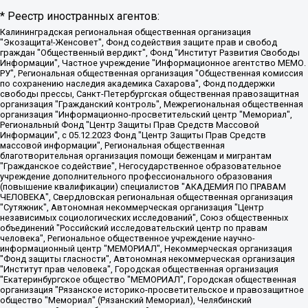
* Реестр иностранных агентов:
Калининградская региональная общественная организация "Экозащита!-Женсовет", Фонд содействия защите прав и свобод граждан "Общественный вердикт", Фонд "Институт Развития Свободы Информации", Частное учреждение "Информационное агентство МЕМО. РУ", Региональная общественная организация "Общественная комиссия по сохранению наследия академика Сахарова", Фонд поддержки свободы прессы, Санкт-Петербургская общественная правозащитная организация "Гражданский контроль", Межрегиональная общественная организация "Информационно-просветительский центр "Мемориал", Региональный Фонд "Центр Защиты Прав Средств Массовой Информации", с 05.12.2023 Фонд "Центр Защиты Прав Средств массовой информации", Региональная общественная благотворительная организация помощи беженцам и мигрантам "Гражданское содействие", Негосударственное образовательное учреждение дополнительного профессионального образования (повышение квалификации) специалистов "АКАДЕМИЯ ПО ПРАВАМ ЧЕЛОВЕКА", Свердловская региональная общественная организация "Сутяжник", Автономная некоммерческая организация "Центр независимых социологических исследований", Союз общественных объединений "Российский исследовательский центр по правам человека", Региональное общественное учреждение научно-информационный центр "МЕМОРИАЛ", Некоммерческая организация "Фонд защиты гласности", Автономная некоммерческая организация "Институт прав человека", Городская общественная организация "Екатеринбургское общество "МЕМОРИАЛ", Городская общественная организация "Рязанское историко-просветительское и правозащитное общество "Мемориал" (Рязанский Мемориал), Челябинский региональный орган общественной самодеятельности – женское общественное объединение "Женщины Евразии", Челябинский региональный орган общественной самодеятельности "Уральская правозащитная группа", Фонд содействия защите здоровья и социальной справедливости имени Андрея Рылькова, Автономная Некоммерческая Организация "Аналитический Центр Юрия Левады", Автономная некоммерческая организация социальной поддержки населения "Проект Апрель", Региональная общественная организация помощи женщинам и детям, находящимся в кризисной ситуации "Информационно-методический центр "Анна", Фонд содействия развитию массовых коммуникаций и правовому просвещению "Так-так-Так", Фонд содействия устойчивому развитию "Серебряная тайга", Свердловский региональный общественный фонд социальных проектов "Новое время", "Idel.Реалии", Кавказ.Реалии, Крым.Реалии, Телеканал Настоящее Время, Татаро-башкирская служба Радио Свобода (Azatliq Radiosi), Радио Свободная Европа/Радио Свобода (PCE/PC), "Сибирь.Реалии", "Фактограф", Благотворительный фонд помощи осужденным и их семьям, Автономная некоммерческая организация "Институт глобализации и социальных движений", Фонд "В защиту прав заключенных", Частное учреждение "Центр поддержки и содействия развитию средств массовой информации", Пензенский региональный общественный благотворительный фонд "Гражданский союз", "Север.Реалии", Некоммерческая организация Фонд "Правовая инициатива", Общество с ограниченной ответственностью "Радио Свободная Европа/Радио Свобода", Чешское информационное агентство "MEDIUM-ORIENT", Красноярская региональная общественная организация "Мы против СПИДа", Камалягин Денис Николаевич, Маркелов Сергей Евгеньевич, Пономарев Лев Александрович, Савицкая Людмила Алексеевна, Автономная некоммерческая организация "Центр по работе с проблемой насилия "НАСИЛИЮ.НЕТ", Межрегиональный профессиональный союз работников здравоохранения "Альянс врачей", Юридическое лицо, зарегистрированное в Латвийской Республике, SIA "Medusa Project" (регистрационный номер 40103797863, дата регистрации 10.06.2014), Некоммерческая организация "Фонд по борьбе с коррупцией", Автономная некоммерческая организация "Институт права и публичной политики", Баданин Роман Сергеевич, Гликин Максим Александрович, Железнова Мария Михайловна, Лукьянова Юлия Сергеевна, Маетная Елизавета Витальевна, Маняхин Петр Борисович, Чуракова Ольга Владимировна, Ярош Юлия Петровна, Юридическое лицо "The Insider SIA", зарегистрированное в Риге, Латвийская Республика (дата регистрации 26.06.2015), являющееся администратором доменного имени интернет-издания "The Insider SIA", https://theins.ru, Постернак Алексей Евгеньевич, Рубин Михаил Аркадьевич, Анин Роман Александрович, Юридическое лицо Istories fonds, зарегистрированное в Латвийской Республике (регистрационный номер 50008295751, дата регистрации 24.02.2020), Великовский Дмитрий Александрович, Долинина Ирина Николаевна, Мароховская Алеся Алексеевна, Шлейнов Роман Юрьевич, Шмагун Олеся Валентиновна, Общество с ограниченной ответственностью "Альтаир 2021", Общество с ограниченной ответственностью "Вега 2021", Общество с ограниченной ответственностью "Главный редактор 2021", Общество с ограниченной ответственностью "Ромашки монолит", Важенков Артем Валерьевич, Ивановская областная общественная организация "Центр гендерных исследований", Гурман Юрий Альбертович, Медиапроект "ОВД-Инфо", Егоров Владимир Владимирович, Жилинский Владимир Александрович, Общество с ограниченной ответственностью "ЗП", Иванова София Юрьевна, Карезина Инна Павловна, Кильтау Екатерина Викторовна, Петров Алексей Викторович, Пискунов Сергей Евгеньевич, Смирнов Сергей Сергеевич, Тихонов Михаил Сергеевич, Общество с ограниченной ответственностью "ЖУРНАЛИСТ-ИНОСТРАННЫЙ АГЕНТ", Арапова Галина Юрьевна, Вольтская Татьяна Анатольевна, Американская компания "Mason G.E.S. Anonymous Foundation" (США), являющаяся владельцем интернет-издания https://mnews.world/, Компания "Stichting Bellingcat", зарегистрированная в Нидерландах (дата регистрации 11.07.2018), Захаров Андрей Вячеславович, Клепиковская Екатерина Дмитриевна, Общество с ограниченной ответственностью "МЕМО", Перл Роман Александрович, Симонов Евгений Алексеевич, Соловьева Елена Анатольевна, Сотников Даниил Владимирович, Сурначева Елизавета Дмитриевна, Автономная некоммерческая организация по защите прав человека и информированию населения "Якутия – Наше Мнение", Общество с ограниченной ответственностью "Москоу диджитал медиа", с 26.01.2023 Общество с ограниченной ответственностью "Чайка Белые сады", Ветошкина Валерия Валерьевна, Заговора Максим Александрович, Межрегиональное общественное движение "Российская ЛГБТ - сеть", Оленичев Максим Владимирович, Павлов Иван Юрьевич, Скворцова Елена Сергеевна, Общество с ограниченной ответственностью "Как бы инагент", Кочетков Игорь Викторович, Общество с ограниченной ответственностью "Честные выборы", Еланчик Олег Александрович, Общество с ограниченной ответственностью "Нобелевский призыв", Гималова Регина Эмилевна, Григорьев Андрей Валерьевич, Григорьева Алина Александровна, Ассоциация по содействию защите прав призывников, альтернативнослужащих и военнослужащих "Правозащитная группа "Гражданин.Армия.Право", Хисамова Регина Фаритовна, Автономная некоммерческая организация по реализации социально-правовых программ "Лилит", Дальневосточное общественное движение "Маяк", Санкт-Петербургская ЛГБТ-инициативная группа "Выход", Инициативная группа ЛГБТ+ "Реверс", Алексеев Андрей Викторович, Бекбулатова Таисия Львовна, Беляев Иван Михайлович, Владыкина Елена Сергеевна, Гельман Марат Александрович, Никульшина Вероника Юрьевна, Толоконникова Надежда Андреевна, Шендерович Виктор Анатольевич, Общество с ограниченной ответственностью "Данное сообщение", Общество с ограниченной ответственностью Издательский дом "Новая глава", Айнбиндер Александра Александровна, Московский комьюнити-центр для ЛГБТ+инициатив, Благотворительный фонд развития филантропии, Deutsche Welle (Германия, Kurt-Schumacher-Strasse 3, 53113 Bonn), Борзунова Мария Михайловна, Воробьев Виктор Викторович, Голубева Анна Львовна, Константинова Алла Михайловна, Малкова Ирина Владимировна, Мурадов Мурад Абдулгалимович, Осетинская Елизавета Николаевна, Понасенков Евгений Николаевич, Ганапольский Матвей Юрьевич, Киселев Евгений Алексеевич, Борухович Ирина Григорьевна, Дремин Иван Тимофеевич, Дубровский Дмитрий Викторович, Красноярская региональная общественная организация поддержки и развития альтернативных образовательных технологий и межкультурных коммуникаций "ИНТЕРРА", Маяковская Екатерина Алексеевна, Фейгин Марк Захарович, Филимонов Андрей Викторович, Дзугкоева Регина Николаевна, Доброхотов Роман Александрович, Дудь Юрий Александрович, Елкин Сергей Владимирович, Кругликов Кирилл Игоревич, Сабунаева Мария Леонидовна, Семенов Алексей Владимирович, Шаинян Карен Багратович, Шульман Екатерина Михайловна, Асафьев Артур Валерьевич, Вахштайн Виктор Семенович, Венедиктов Алексей Алексеевич, Лушникова Екатерина Евгеньевна, Волков Леонид Михайлович, Невзоров Александр Глебович, Пархоменко Сергей Борисович, Сироткин Ярослав Николаевич, Кара-Мурза Владимир Владимирович, Баранова Наталья Владимировна, Гозман Леонид Яковлевич, Кагарлицкий Борис Юльевич, Климарев Михаил Валерьевич, Милов Владимир Станиславович, Автономная некоммерческая организация Краснодарский центр современного искусства "Типография", Моргенштерн Алишер Тагирович, Соболь Любовь Эдуардовна, Общество с ограниченной ответственностью "ЛИЗА НОРМ", Каспаров Гарри Кимович, Ходорковский Михаил Борисович, Общество с ограниченной ответственностью "Апрельские тезисы", Данилович Ирина Брониславовна, Кашин Олег Владимирович, Петров Николай Владимирович, Пивоваров Алексей Владимирович, Соколов Михаил Владимирович, Цветкова Юлия Владимировна, Чичваркин Евгений Александрович, Комитет против пыток/Команда против пыток, Общество с ограниченной ответственностью "Первый научный", Общество с ограниченной ответственностью "Вертолет и ко", Белоцерковская Вероника Борисовна, Кац Максим Евгеньевич, Лазарева Татьяна Юрьевна, Шаведдинов Руслан Табризович, Яшин Илья Валерьевич, Общество с ограниченной ответственностью "Иноагент ААВ", Алешковский Дмитрий Петрович, Альбац Евгения Марковна, Быков Дмитрий Львович, Галямина Юлия Евгеньевна, Лойко Сергей Леонидович, Мартынов Кирилл Константинович, Медведев Сергей Александрович, Крашенинников Федор Геннадиевич, Гордеева Катерина Вл