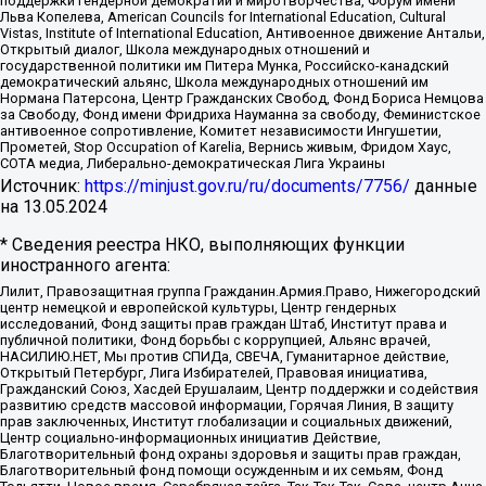
поддержки гендерной демократии и миротворчества, Форум имени
Льва Копелева, American Councils for International Education, Cultural
Vistas, Institute of International Education, Антивоенное движение Антальи,
Открытый диалог, Школа международных отношений и
государственной политики им Питера Мунка, Российско-канадский
демократический альянс, Школа международных отношений им
Нормана Патерсона, Центр Гражданских Свобод, Фонд Бориса Немцова
за Свободу, Фонд имени Фридриха Науманна за свободу, Феминистское
антивоенное сопротивление, Комитет независимости Ингушетии,
Прометей, Stop Occupation of Karelia, Вернись живым, Фридом Хаус,
СОТА медиа, Либерально-демократическая Лига Украины
Источник:
https://minjust.gov.ru/ru/documents/7756/
данные
на
13.05.2024
* Сведения реестра НКО, выполняющих функции
иностранного агента:
Лилит, Правозащитная группа Гражданин.Армия.Право, Нижегородский
центр немецкой и европейской культуры, Центр гендерных
исследований, Фонд защиты прав граждан Штаб, Институт права и
публичной политики, Фонд борьбы с коррупцией, Альянс врачей,
НАСИЛИЮ.НЕТ, Мы против СПИДа, СВЕЧА, Гуманитарное действие,
Открытый Петербург, Лига Избирателей, Правовая инициатива,
Гражданский Союз, Хасдей Ерушалаим, Центр поддержки и содействия
развитию средств массовой информации, Горячая Линия, В защиту
прав заключенных, Институт глобализации и социальных движений,
Центр социально-информационных инициатив Действие,
Благотворительный фонд охраны здоровья и защиты прав граждан,
Благотворительный фонд помощи осужденным и их семьям, Фонд