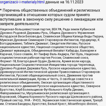
organizacii-i-materialy.html
данные на
16.11.2023
* Перечень общественных объединений и религиозных
организаций в отношении которых судом принято
вступившее в законную силу решение о ликвидации или
запрете деятельности:
Национал-большевистская партия, ВЕК РА, Рада земли Кубанской
Духовно Родовой Державы Русь, Община Духовного Управления
Асгардской Веси Беловодья, Славянская Община Капища Веды Перуна,
Мужская Духовная Семинария Староверов-Инглингов, Нурджулар, К
Богодержавию, Таблиги Джамаат, Свидетели Иеговы, Русское
национальное единство, Национал-социалистическое общество,
Джамаат мувахидов, Объединенный Вилайат Кабарды, Балкарии и
Карачая, Союз славян, Ат-Такфир Валь-Хиджра, Пит Буль, Национал-
социалистическая рабочая партия России, Славянский союз,
Формат-18, Благородный Орден Дьявола, Армия воли народа,
Национальная Социалистическая Инициатива города Череповца,
Духовно-Родовая Держава Русь, Русское национальное единство,
Древнерусской Инглистической церкви Православных Староверов-
Инглингов, Русский общенациональный союз, Движение против
нелегальной иммиграции, Кровь и Честь, О свободе совести и о
религиозных объединениях, Омская организация общественного
политического движения Русское национальное единство, Северное
Братство, Клуб Болельщиков Футбольного Клуба Динамо,
Файзрахманисты, Мусульманская религиозная организация п.
Боровский, Община Коренного Русского народа Щелковского района,
Правый сектор, УНА - УНСО, Украинская повстанческая армия, Тризуб
им. Степана Бандеры, Братство, Белый Крест, Misanthropic division,