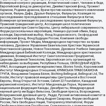
Всемирный конгресс украинцев, Атлантический совет, Человек в беде,
Европейский фонд за демократию, Джеймстаунский фонд, Прожект
Хармони, Родники дракона, Врачи против насильственного извлечения
органов, Фалунь Дафа, Друзья Фалуньгун, Фалуньгун, Коалиция по
расследованию преследования в отношении Фалуньгун в Китае,
Всемирная организация по расследованию преследований Фалуньгун,
Пражский гражданский центр, Ассоциация школ политических
исследований при Совете Европы, Центр либеральной современности,
Форум русскоязычных европейцев, Немецко-русский обмен, Бард
колледж, Европейский выбор, Фонд Ходорковского, Оксфордский
российский фонд, Фонд Будущее России, Компания свободы
информации, Проект Медиа, Международное партнерство за права
человека, Духовное Управление Евангельских Христиан Украинской
Христианской Церкви, Новое Поколение, Духовное Учебное Заведение
Международный Библейский Колледж, Международное христианское
движение, Всемирный Институт Саентологических Предприятий,
Церковь Духовной Технологии, Европейская сеть организаций по
наблюдению за выборами, Республика Польша, СВОБОДНЫЙ ИДЕЛЬ-
УРАЛ, Ассоциация развития журналистики, IStories fonds, Королевский
Институт Международных Отношений, КРИМСЬКА ПРАВОЗАХИСНА
ГРУПА, Фонд имени Генриха Бёлля, Stichting Bellingcat, Bellingcat Ltd, The
Insider, Институт правовой инициативы Центральной и Восточной
Европы, Фонд Открытой Эстонии, Calvert 22 Foundation, Канадский
украинский конгресс, Институт Макдональда-Лорье, Украинская
национальная федерация Канады, Декабристы, Международный
научный центр им Вудро Вильсона, Свободная пресса, Возрождение,
Всеукраинский духовный центр , Риддл, Русский антивоенный комитет в
Швеции, Проект Медуза, Фонд Андрея Сахарова, Форум свободной
России, Лига Свободных Наций, Transparеncy International, Форум
Свободных Народов ПостРоссии, Солидарность с гражданским