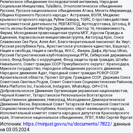
Религиозное объединение последователей инглиизма, Народная
Социальная Инициатива, TulaSkins, Этнополитическое объединение
Русские, Русское национальное объединение Атака, Мечеть Мирмамеда,
Община Коренного Русского народа г. Астрахани, ВОЛЯ, Меджлис
крымскотатарского народа, Рубеж Севера, ТОЙС, О противодействии
экстремистской деятельности, РЕВТАТПОД, Артподготовка, Штольц, В
честь иконы Божией Матери Державная, Сектор 16, Независимость,
Фирма, Молодежная правозащитная группа МПГ, Курсом Правды и
Единения, Каракольская инициативная группа, Автоград Крю, Союз
Славянских Сил Руси, Алля-Аят, Благотворительный пансионат Ак Умут,
Русская республика Русь, Арестантское уголовное единство, Башкорт,
Нация и свобода, Нация и свобода, W.H.С., Фалунь Дафа, Иртыш Ultras,
Русский Патриотический клуб-Новокузнецк/РПК, Сибирский державный
союз, Фонд борьбы с коррупцией, Фонд защиты прав граждан, Штабы
Навального, Совет граждан СССР Прикубанского округа г. Краснодара,
Мужское государство, Народное объединение русского движения,
Народное движение Адат, Народный совет граждан РСФСР СССР
Архангельской области, Проект Штурм, Граждане СССР, Держава Союз
Советских Светлых Родов, Совет Советских Социалистических Районов,
Meta Platforms Inc, Facebook, Instagram, WhatsApp, СИЧ-С14,
Добровольческое Движение Организации украинских националистов,
Черный Комитет, Татарстанское Региональное Всетатарское
общественное движение, Невоград, Молодежное Демократическое
Движение Весна, Верховный Совет Татарской Автономной Советской
Социалистической Республики, Конгресс ойрат-калмыцкого народа,
Исполнительный комитет совета народных депутатов Красноярского
края, Этническое национальное объединение, ЛГБТ, Я.МЫ Сергей Фургал
Источник:
https://minjust.gov.ru/ru/documents/7822/
данные
на
03.05.2024