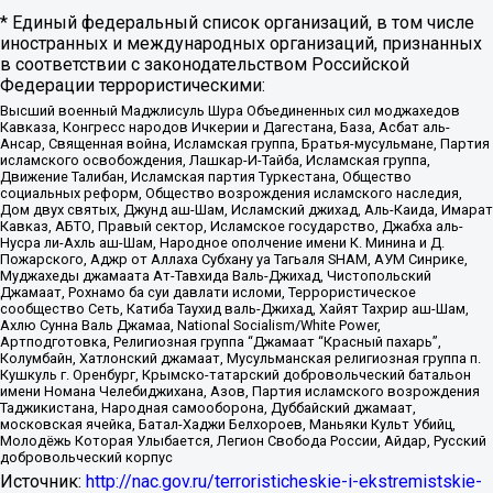
* Единый федеральный список организаций, в том числе
иностранных и международных организаций, признанных
в соответствии с законодательством Российской
Федерации террористическими:
Высший военный Маджлисуль Шура Объединенных сил моджахедов
Кавказа, Конгресс народов Ичкерии и Дагестана, База, Асбат аль-
Ансар, Священная война, Исламская группа, Братья-мусульмане, Партия
исламского освобождения, Лашкар-И-Тайба, Исламская группа,
Движение Талибан, Исламская партия Туркестана, Общество
социальных реформ, Общество возрождения исламского наследия,
Дом двух святых, Джунд аш-Шам, Исламский джихад, Аль-Каида, Имарат
Кавказ, АБТО, Правый сектор, Исламское государство, Джабха аль-
Нусра ли-Ахль аш-Шам, Народное ополчение имени К. Минина и Д.
Пожарского, Аджр от Аллаха Субхану уа Тагьаля SHAM, АУМ Синрике,
Муджахеды джамаата Ат-Тавхида Валь-Джихад, Чистопольский
Джамаат, Рохнамо ба суи давлати исломи, Террористическое
сообщество Сеть, Катиба Таухид валь-Джихад, Хайят Тахрир аш-Шам,
Ахлю Сунна Валь Джамаа, National Socialism/White Power,
Артподготовка, Религиозная группа “Джамаат “Красный пахарь”,
Колумбайн, Хатлонский джамаат, Мусульманская религиозная группа п.
Кушкуль г. Оренбург, Крымско-татарский добровольческий батальон
имени Номана Челебиджихана, Азов, Партия исламского возрождения
Таджикистана, Народная самооборона, Дуббайский джамаат,
московская ячейка, Батал-Хаджи Белхороев, Маньяки Культ Убийц,
Молодёжь Которая Улыбается, Легион Свобода России, Айдар, Русский
добровольческий корпус
Источник:
http://nac.gov.ru/terroristicheskie-i-ekstremistskie-