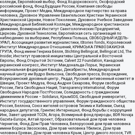
колледж, Европейский выбор, Фонд Ходорковского, Оксфордский
российский фонд, Фонд Будущее России, Компания свободы
информации, Проект Медиа, Международное партнерство за права
человека, Духовное Управление Евангельских Христиан Украинской
Христианской Церкви, Новое Поколение, Духовное Учебное Заведение
Международный Библейский Колледж, Международное христианское
движение, Всемирный Институт Саентологических Предприятий,
Церковь Духовной Технологии, Европейская сеть организаций по
наблюдению за выборами, Республика Польша, СВОБОДНЫЙ ИДЕЛЬ-
УРАЛ, Ассоциация развития журналистики, IStories fonds, Королевский
Институт Международных Отношений, КРИМСЬКА ПРАВОЗАХИСНА
ГРУПА, Фонд имени Генриха Бёлля, Stichting Bellingcat, Bellingcat Ltd, The
Insider, Институт правовой инициативы Центральной и Восточной
Европы, Фонд Открытой Эстонии, Calvert 22 Foundation, Канадский
украинский конгресс, Институт Макдональда-Лорье, Украинская
национальная федерация Канады, Декабристы, Международный
научный центр им Вудро Вильсона, Свободная пресса, Возрождение,
Всеукраинский духовный центр , Риддл, Русский антивоенный комитет в
Швеции, Проект Медуза, Фонд Андрея Сахарова, Форум свободной
России, Лига Свободных Наций, Transparеncy International, Форум
Свободных Народов ПостРоссии, Солидарность с гражданским
движением в России – Solidarus, КрымSOS, Свободный университет,
Институт государственного управления, Форум гражданского общества
Россия, Беллона, Союз жителей островов Тисима и Хабомаи, Съезд
народных депутатов, Гринпис Интернешнл, Фонд борьбы с коррупцией
Инк, Завет церквей TCCN, Агора, Всемирный фонд природы, BDR Novaja
Gazeta-Europe, Алтай проект, Образовательный дом прав человека
Чернигов, Фонд Дом Прав Человека, Белорусский дом прав человека
имени Бориса Звозскова, Дом прав человека Тбилиси, Дом прав
человека Ереван, Дом прав человека Крым, Центр дикого лосося, TVR