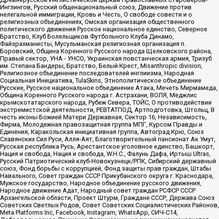
Инглингов, Русский общенациональный союз, Движение против
нелегальной иммиграции, Кровь и Честь, О свободе совести и о
религиозных объединениях, Омская организация общественного
политического движения Русское национальное единство, Северное
Братство, Клуб Болельщиков Футбольного Клуба Динамо,
Файзрахманисты, Мусульманская религиозная организация п.
Боровский, Община Коренного Русского народа Щелковского района,
Правый сектор, УНА - УНСО, Украинская повстанческая армия, Тризуб
им. Степана Бандеры, Братство, Белый Крест, Misanthropic division,
Религиозное объединение последователей инглиизма, Народная
Социальная Инициатива, TulaSkins, Этнополитическое объединение
Русские, Русское национальное объединение Атака, Мечеть Мирмамеда,
Община Коренного Русского народа г. Астрахани, ВОЛЯ, Меджлис
крымскотатарского народа, Рубеж Севера, ТОЙС, О противодействии
экстремистской деятельности, РЕВТАТПОД, Артподготовка, Штольц, В
честь иконы Божией Матери Державная, Сектор 16, Независимость,
Фирма, Молодежная правозащитная группа МПГ, Курсом Правды и
Единения, Каракольская инициативная группа, Автоград Крю, Союз
Славянских Сил Руси, Алля-Аят, Благотворительный пансионат Ак Умут,
Русская республика Русь, Арестантское уголовное единство, Башкорт,
Нация и свобода, Нация и свобода, W.H.С., Фалунь Дафа, Иртыш Ultras,
Русский Патриотический клуб-Новокузнецк/РПК, Сибирский державный
союз, Фонд борьбы с коррупцией, Фонд защиты прав граждан, Штабы
Навального, Совет граждан СССР Прикубанского округа г. Краснодара,
Мужское государство, Народное объединение русского движения,
Народное движение Адат, Народный совет граждан РСФСР СССР
Архангельской области, Проект Штурм, Граждане СССР, Держава Союз
Советских Светлых Родов, Совет Советских Социалистических Районов,
Meta Platforms Inc, Facebook, Instagram, WhatsApp, СИЧ-С14,