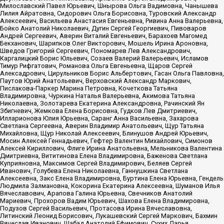
Милославский Павел Юрьевич, Шнырова Ольга Вадимовна, Чанышева
Лилия Айратовна, Сидорович Ольга Борисовна, Туровский Александр
Алексеевич, Васильева Анастасия Евгеньевна, Ривина Анна Валерьевна,
Бойко Анатолий Николаевич, Дугин Сергей Георгиевич, Пивоваров
Андрей Сергеевич, Аверин Виталий Евгеньевич, Барахоев Магомед
Бекханович, Шарипков Олег Викторович, Мошель Ирина Ароновна,
Шведов Григорий Сергеевич, Пономарев Лев Александрович,
Каргалицкий Борис Юльевич, Созаев Валерий Валерьевич, Исламов
Тимур Рифгатович, Романова Ольга Евгеньевна, Щаров Сергей
Алексадрович, Цирульников Борис Альбертович, Гасан Ольга Павловна,
Паутов Юрий Анатольевич, Верховский Александр Маркович,
Пислакова-Паркер Марина Петровна, Кочеткова Татьяна
Владимировна, Чуркина Наталья Валерьевна, Акимова Татьяна
Николаевна, Золотарева Екатерина Александровна, Рачинский Ян
Збигневич, Жемкова Елена Борисовна, Гудков Лев Дмитриевич,
Илларионова Юлия Юрьевна, Саранг Анна Васильевна, Захарова
Светлана Сергеевна, Аверин Владимир Анатольевич, Щур Татьяна
Михайловна, Щур Николай Алексеевич, Блинушов Андрей Юрьевич,
Мосин Алексей Геннадьевич, Гефтер Валентин Михайлович, Симонов
Алексей Кириллович, Флиге Ирина Анатольевна, Мельникова Валентина
Дмитриевна, Вититинова Елена Владимировна, Баженова Светлана
Куприяновна, Максимов Сергей Владимирович, Беляев Сергей
Иванович, Голубева Елена Николаевна, Ганнушкина Светлана
Алексеевна, Закс Елена Владимировна, Буртина Елена Юрьевна, Гендель
Людмила Залмановна, Кокорина Екатерина Алексеевна, Шуманов Илья
Вячеславович, Арапова Галина Юрьевна, Свечников Анатолий
Мариевич, Прохоров Вадим Юрьевич, Шахова Елена Владимировна,
Подузов Сергей Васильевич, Протасова Ирина Вячеславовна,
Литинский Леонид Борисович, Лукашевский Сергей Маркович, Бахмин
Вячеслав Иванович, Шабад Анатолий Ефимович, Сухих Дарья