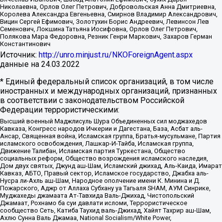
Николаевна, Орлов Олег Петрович, Добровольская Анна Дмитриевна,
Королева Александра Евгеньевна, Смирнов Владимир Александрович,
Вицин Сергей Ефимович, Золотухин Борис Андреевич, Левинсон Лев
Семенович, Локшина Татьяна Иосифовна, Орлов Олег Петрович,
Полякова Мара Федоровна, Резник Генри Маркович, Захаров Герман
Константинович
Источник:
http://unro.minjust.ru/NKOForeignAgent.aspx
данные на
24.03.2022
* Единый федеральный список организаций, в том числе
иностранных и международных организаций, признанных
в соответствии с законодательством Российской
Федерации террористическими:
Высший военный Маджлисуль Шура Объединенных сил моджахедов
Кавказа, Конгресс народов Ичкерии и Дагестана, База, Асбат аль-
Ансар, Священная война, Исламская группа, Братья-мусульмане, Партия
исламского освобождения, Лашкар-И-Тайба, Исламская группа,
Движение Талибан, Исламская партия Туркестана, Общество
социальных реформ, Общество возрождения исламского наследия,
Дом двух святых, Джунд аш-Шам, Исламский джихад, Аль-Каида, Имарат
Кавказ, АБТО, Правый сектор, Исламское государство, Джабха аль-
Нусра ли-Ахль аш-Шам, Народное ополчение имени К. Минина и Д.
Пожарского, Аджр от Аллаха Субхану уа Тагьаля SHAM, АУМ Синрике,
Муджахеды джамаата Ат-Тавхида Валь-Джихад, Чистопольский
Джамаат, Рохнамо ба суи давлати исломи, Террористическое
сообщество Сеть, Катиба Таухид валь-Джихад, Хайят Тахрир аш-Шам,
Ахлю Сунна Валь Джамаа, National Socialism/White Power,