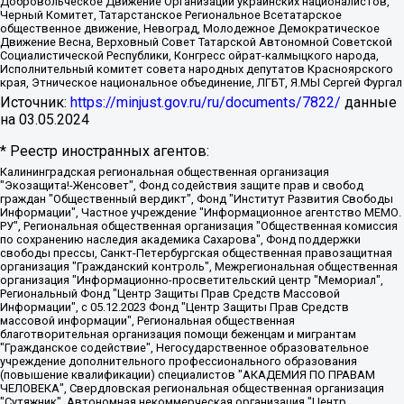
Добровольческое Движение Организации украинских националистов,
Черный Комитет, Татарстанское Региональное Всетатарское
общественное движение, Невоград, Молодежное Демократическое
Движение Весна, Верховный Совет Татарской Автономной Советской
Социалистической Республики, Конгресс ойрат-калмыцкого народа,
Исполнительный комитет совета народных депутатов Красноярского
края, Этническое национальное объединение, ЛГБТ, Я.МЫ Сергей Фургал
Источник:
https://minjust.gov.ru/ru/documents/7822/
данные
на
03.05.2024
* Реестр иностранных агентов:
Калининградская региональная общественная организация "Экозащита!-Женсовет", Фонд содействия защите прав и свобод граждан "Общественный вердикт", Фонд "Институт Развития Свободы Информации", Частное учреждение "Информационное агентство МЕМО. РУ", Региональная общественная организация "Общественная комиссия по сохранению наследия академика Сахарова", Фонд поддержки свободы прессы, Санкт-Петербургская общественная правозащитная организация "Гражданский контроль", Межрегиональная общественная организация "Информационно-просветительский центр "Мемориал", Региональный Фонд "Центр Защиты Прав Средств Массовой Информации", с 05.12.2023 Фонд "Центр Защиты Прав Средств массовой информации", Региональная общественная благотворительная организация помощи беженцам и мигрантам "Гражданское содействие", Негосударственное образовательное учреждение дополнительного профессионального образования (повышение квалификации) специалистов "АКАДЕМИЯ ПО ПРАВАМ ЧЕЛОВЕКА", Свердловская региональная общественная организация "Сутяжник", Автономная некоммерческая организация "Центр независимых социологических исследований", Союз общественных объединений "Российский исследовательский центр по правам человека", Региональное общественное учреждение научно-информационный центр "МЕМОРИАЛ", Некоммерческая организация "Фонд защиты гласности", Автономная некоммерческая организация "Институт прав человека", Городская общественная организация "Екатеринбургское общество "МЕМОРИАЛ", Городская общественная организация "Рязанское историко-просветительское и правозащитное общество "Мемориал" (Рязанский Мемориал), Челябинский региональный орган общественной самодеятельности – женское общественное объединение "Женщины Евразии", Челябинский региональный орган общественной самодеятельности "Уральская правозащитная группа", Фонд содействия защите здоровья и социальной справедливости имени Андрея Рылькова, Автономная Некоммерческая Организация "Аналитический Центр Юрия Левады", Автономная некоммерческая организация социальной поддержки населения "Проект Апрель", Региональная общественная организация помощи женщинам и детям, находящимся в кризисной ситуации "Информационно-методический центр "Анна", Фонд содействия развитию массовых коммуникаций и правовому просвещению "Так-так-Так", Фонд содействия устойчивому развитию "Серебряная тайга", Свердловский региональный общественный фонд социальных проектов "Новое время", "Idel.Реалии", Кавказ.Реалии, Крым.Реалии, Телеканал Настоящее Время, Татаро-башкирская служба Радио Свобода (Azatliq Radiosi), Радио Свободная Европа/Радио Свобода (PCE/PC), "Сибирь.Реалии", "Фактограф", Благотворительный фонд помощи осужденным и их семьям, Автономная некоммерческая организация "Институт глобализации и социальных движений", Фонд "В защиту прав заключенных", Частное учреждение "Центр поддержки и содействия развитию средств массовой информации", Пензенский региональный общественный благотворительный фонд "Гражданский союз", "Север.Реалии", Некоммерческая организация Фонд "Правовая инициатива", Общество с ограниченной ответственностью "Радио Свободная Европа/Радио Свобода", Чешское информационное агентство "MEDIUM-ORIENT", Красноярская региональная общественная организация "Мы против СПИДа", Камалягин Денис Николаевич, Маркелов Сергей Евгеньевич, Пономарев Лев Александрович, Савицкая Людмила Алексеевна, Автономная некоммерческая организация "Центр по работе с проблемой насилия "НАСИЛИЮ.НЕТ", Межрегиональный профессиональный союз работников здравоохранения "Альянс врачей", Юридическое лицо, зарегистрированное в Латвийской Республике, SIA "Medusa Project" (регистрационный номер 40103797863, дата регистрации 10.06.2014), Некоммерческая организация "Фонд по борьбе с коррупцией", Автономная некоммерческая организация "Институт права и публичной политики", Баданин Роман Сергеевич, Гликин Максим Александрович, Железнова Мария Михайловна, Лукьянова Юлия Сергеевна, Маетная Елизавета Витальевна, Маняхин Петр Борисович, Чуракова Ольга Владимировна, Ярош Юлия Петровна, Юридическое лицо "The Insider SIA", зарегистрированное в Риге, Латвийская Республика (дата регистрации 26.06.2015), являющееся администратором доменного имени интернет-издания "The Insider SIA", https://theins.ru, Постернак Алексей Евгеньевич, Рубин Михаил Аркадьевич, Анин Роман Александрович, Юридическое лицо Istories fonds, зарегистрированное в Латвийской Республике (регистрационный номер 50008295751, дата регистрации 24.02.2020), Великовский Дмитрий Александрович, Долинина Ирина Николаевна, Мароховская Алеся Алексеевна, Шлейнов Роман Юрьевич, Шмагун Олеся Валентиновна, Общество с ограниченной ответственностью "Альтаир 2021", Общество с ограниченной ответственностью "Вега 2021", Общество с ограниченной ответственностью "Главный редактор 2021", Общество с ограниченной ответственностью "Ромашки монолит", Важенков Артем Валерьевич, Ивановская областная общественная организация "Центр гендерных исследований", Гурман Юрий Альбертович, Медиапроект "ОВД-Инфо", Егоров Владимир Владимирович, Жилинский Владимир Александрович, Общество с ограниченной ответственностью "ЗП", Иванова София Юрьевна, Карезина Инна Павловна, Кильтау Екатерина Викторовна, Петров Алексей Викторович, Пискунов Сергей Евгеньевич, Смирнов Сергей Сергеевич, Тихонов Михаил Сергеевич, Общество с ограниченной ответственностью "ЖУРНАЛИСТ-ИНОСТРАННЫЙ АГЕНТ", Арапова Галина Юрьевна, Вольтская Татьяна Анатольевна, Американская компания "Mason G.E.S. Anonymous Foundation" (США), являющаяся владельцем интернет-издания https://mnews.world/, Компания "Stichting Bellingcat", зарегистрированная в Нидерландах (дата регистрации 11.07.2018), Захаров Андрей Вячеславович, Клепиковская Екатерина Дмитриевна, Общество с ограниченной ответственностью "МЕМО", Перл Роман Александрович, Симонов Евгений Алексеевич, Соловьева Елена Анатольевна, Сотников Даниил Владимирович, Сурначева Елизавета Дмитриевна, Автономная некоммерческая организация по защите прав человека и информированию населения "Якутия – Наше Мнение", Общество с ограниченной ответственностью "Москоу диджитал медиа", с 26.01.2023 Общество с ограниченной ответственностью "Чайка Белые сады", Ветошкина Валерия Валерьевна, Заговора Максим Александрович, Межрегиональное общественное движение "Российская ЛГБТ - сеть", Оленичев Максим Владимирович, Павлов Иван Юрьевич, Скворцова Елена Сергеевна, Общество с ограниченной ответственностью "Как бы инагент", Кочетков Игорь Викторович, Общество с ограниченной ответственностью "Честные выборы", Еланчик Олег Александрович, Общество с ограниченной ответственностью "Нобелевский призыв", Гималова Регина Эмилевна, Григорьев Андрей Валерьевич, Григорьева Алина Александровна, Ассоциация по содействию защите прав призывников, альтернативнослужащих и военнослужащих "Правозащитная группа "Гражданин.Армия.Право", Хисамова Регина Фаритовна, Автономная некоммерческая организация по реализации социально-правовых программ "Лилит", Дальневосточное общественное движение "Маяк", Санкт-Петербургская ЛГБТ-инициативная группа "Выход", Инициативная группа ЛГБТ+ "Реверс", Алексеев Андрей Викторович, Бекбулатова Таисия Львовна, Беляев Иван Михайлович, Владыкина Елена Сергеевна, Гельман Марат Александрович, Никульшина Вероника Юрьевна, Толоконникова Надежда Андреевна, Шендерович Виктор Анатольевич, Общество с ограниченной ответственностью "Данное сообщение", Общество с ограниченной ответственностью Издательский дом "Новая глава", Айнбиндер Александра Александровна, Московский комьюнити-центр для ЛГБТ+инициатив, Благотворительный фонд развития филантропии, Deutsche Welle (Германия, Kurt-Schumacher-Strasse 3, 53113 Bonn), Борзунова Мария Михайловна, Воробьев Виктор Викторович, Голубева Анна Львовна, Константинова Алла Михайловна, Малкова Ирина Владимировна, Мурадов Мурад Абдулгалимович, Осетинская Елизавета Николаевна, Понасенков Евгений Николаевич, Ганапольский Матвей Юрьевич, Киселев Евгений Алексеевич, Борухович Ирина Григорьевна, Дремин Иван Тимофеевич, Дубровский Дмитрий Викторович, Красноярская региональная общественная организация поддержки и развития альтернативных образовательных технологий и межкультурных коммуникаций "ИНТЕРРА", Маяковская Екатерина Алексеевна, Фейгин Марк Захарович, Филимонов Андрей Викторович, Дзугкоева Регина Николаевна, Доброхотов Роман Александрович, Дудь Юрий Александрович, Елкин Сергей Владимирович, Кругликов Кирилл Игоревич, Сабунаева Мария Леонидовна, Семенов Алексей Владимирович, Шаинян Карен Багратович, Шульман Екатерина Михайловна, Асафьев Артур Валерьевич, Вахштайн Виктор Семенович, Венедиктов Алексей Алексеевич, Лушникова Екатерина Евгеньевна, Волков Леонид Михайлович, Невзоров Александр Глебович, Пархоменко Сергей Борисович, Сироткин Ярослав Николаевич, Кара-Мурза Владимир Владимирович, Баранова Наталья Владимировна, Гозман Леонид Яковлевич, Кагарлицкий Борис Юльевич, Климарев Михаил Валерьевич, Милов Владимир Станиславович, Автономная некоммерческая организация Краснодарский центр современного искусства "Типография", Моргенштерн Алишер Тагирович, Соболь Любовь Эдуардовна, Общество с ограниченной ответственностью "ЛИЗА НОРМ", Каспаров Гарри Кимович, Ходорковский Михаил Борисович, Общество с ограниченной ответственностью "Апрельские тезисы", Данилович Ирина Брониславовна, Кашин Олег Владимирович, Петров Николай Владимирович, Пивоваров Алексей Владимирович, Соколов Михаил Владимирович, Цветкова Юлия Владимировна, Чичваркин Евгений Александрович, Комитет против пыток/Команда против пыток, Общество с ограниченной ответственностью "Первый научный", Общество с ограниченной ответственностью "Вертолет и ко", Белоцерковская Вероника Борисовна, Кац Максим Евгеньевич, Лазарева Татьяна Юрьевна, Шаведдинов Руслан Табризович, Яшин Илья Валерьевич, Общество с ограниченной ответственностью "Иноагент ААВ", Алешковский Дмитрий Петрович, Альбац Евгения Марковна, Быков Дмитрий Львович, Галямина Юлия Евгеньевна, Лойко Сергей Леонидович, Мартынов Кирилл Константинович, Медведев Сергей Александрович, Крашенинников Федор Геннадиевич, Гордеева Катерина Вл