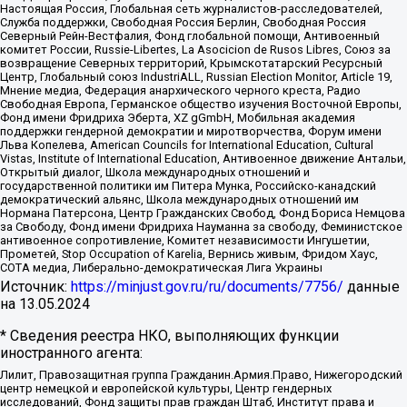
Настоящая Россия, Глобальная сеть журналистов-расследователей,
Служба поддержки, Свободная Россия Берлин, Свободная Россия
Северный Рейн-Вестфалия, Фонд глобальной помощи, Антивоенный
комитет России, Russie-Libertes, La Asocicion de Rusos Libres, Союз за
возвращение Северных территорий, Крымскотатарский Ресурсный
Центр, Глобальный союз IndustriALL, Russian Election Monitor, Article 19,
Мнение медиа, Федерация анархического черного креста, Радио
Свободная Европа, Германское общество изучения Восточной Европы,
Фонд имени Фридриха Эберта, XZ gGmbH, Мобильная академия
поддержки гендерной демократии и миротворчества, Форум имени
Льва Копелева, American Councils for International Education, Cultural
Vistas, Institute of International Education, Антивоенное движение Антальи,
Открытый диалог, Школа международных отношений и
государственной политики им Питера Мунка, Российско-канадский
демократический альянс, Школа международных отношений им
Нормана Патерсона, Центр Гражданских Свобод, Фонд Бориса Немцова
за Свободу, Фонд имени Фридриха Науманна за свободу, Феминистское
антивоенное сопротивление, Комитет независимости Ингушетии,
Прометей, Stop Occupation of Karelia, Вернись живым, Фридом Хаус,
СОТА медиа, Либерально-демократическая Лига Украины
Источник:
https://minjust.gov.ru/ru/documents/7756/
данные
на
13.05.2024
* Сведения реестра НКО, выполняющих функции
иностранного агента:
Лилит, Правозащитная группа Гражданин.Армия.Право, Нижегородский
центр немецкой и европейской культуры, Центр гендерных
исследований, Фонд защиты прав граждан Штаб, Институт права и