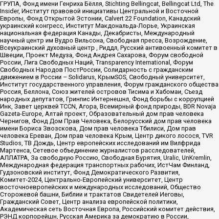
ГРУПА, Фонд имени Генриха Бёлля, Stichting Bellingcat, Bellingcat Ltd, The
Insider, Институт правовой инициативы Центральной и Восточной
Европы, Фонд Открытой Эстонии, Calvert 22 Foundation, Канадский
украинский конгресс, Институт Макдональда-Лорье, Украинская
национальная федерация Канады, Декабристы, Международный
научный центр им Вудро Вильсона, Свободная пресса, Возрождение,
Всеукраинский духовный центр , Риддл, Русский антивоенный комитет в
Швеции, Проект Медуза, Фонд Андрея Сахарова, Форум свободной
России, Лига Свободных Наций, Transparеncy International, Форум
Свободных Народов ПостРоссии, Солидарность с гражданским
движением в России – Solidarus, КрымSOS, Свободный университет,
Институт государственного управления, Форум гражданского общества
Россия, Беллона, Союз жителей островов Тисима и Хабомаи, Съезд
народных депутатов, Гринпис Интернешнл, Фонд борьбы с коррупцией
Инк, Завет церквей TCCN, Агора, Всемирный фонд природы, BDR Novaja
Gazeta-Europe, Алтай проект, Образовательный дом прав человека
Чернигов, Фонд Дом Прав Человека, Белорусский дом прав человека
имени Бориса Звозскова, Дом прав человека Тбилиси, Дом прав
человека Ереван, Дом прав человека Крым, Центр дикого лосося, TVR
Studios, ТВ Дождь, Центр европейских исследований им Вилфрида
Мартенса, Сетевое объединение журналистов расследователей,
АЛЛАТРА, За свободную Россию, Свободная Бурятия, Uralic, UnKremlin,
Международная федерация транспортных рабочих, ИстЧам Финланд,
Гудзоновский институт, Фонд Демократического Развития,
Комитет-2024, Центрально-Европейский университет, Центр
восточноевропейских и международных исследований, Общество
Сторожевой башни, Библии и трактатов Свидетелей Иеговы,
Гражданский Совет, Центр анализа европейской политики,
Академическая сеть Восточная Европа, Российский комитет действия,
РЭНД корпорейшн, Русская Америка за демократию в России,