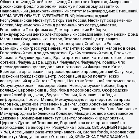
Общество Фонд Содействия, Фонд Открытое общество, Американо-
российский фонд по экономическому и правовому развитию,
Национальный Демократический Институт Международных Отношений,
MEDIA DEVELOPMENT INVESTMENT FUND, Международный
Республиканский Институт, Открытая Россия, Институт современной
России, Черноморский фонд регионального сотрудничества,
Европейская Платформа за Демократические Выборы,
Международный центр электоральных исследований, Германский фонд
Маршалла Соединенных Штатов, Тихоокеанский центр защиты
окружающей среды и природных ресурсов, Свободная Россия,
Всемирный конгресс украинцев, Атлантический совет, Человек в беде,
Европейский фонд за демократию, Джеймстаунский фонд, Прожект
Хармони, Родники дракона, Врачи против насильственного извлечения
органов, Фалунь Дафа, Друзья Фалуньгун, Фалуньгун, Коалиция по
расследованию преследования в отношении Фалуньгун в Китае,
Всемирная организация по расследованию преследований Фалуньгун,
Пражский гражданский центр, Ассоциация школ политических
исследований при Совете Европы, Центр либеральной современности,
Форум русскоязычных европейцев, Немецко-русский обмен, Бард
колледж, Европейский выбор, Фонд Ходорковского, Оксфордский
российский фонд, Фонд Будущее России, Компания свободы
информации, Проект Медиа, Международное партнерство за права
человека, Духовное Управление Евангельских Христиан Украинской
Христианской Церкви, Новое Поколение, Духовное Учебное Заведение
Международный Библейский Колледж, Международное христианское
движение, Всемирный Институт Саентологических Предприятий,
Церковь Духовной Технологии, Европейская сеть организаций по
наблюдению за выборами, Республика Польша, СВОБОДНЫЙ ИДЕЛЬ-
УРАЛ, Ассоциация развития журналистики, IStories fonds, Королевский
Институт Международных Отношений, КРИМСЬКА ПРАВОЗАХИСНА