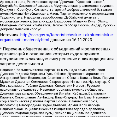
Артподготовка, Религиозная группа “Джамаат “Красный пахарь”,
Колумбайн, Хатлонский джамаат, Мусульманская религиозная группа п.
Кушкуль г. Оренбург, Крымско-татарский добровольческий батальон
имени Номана Челебиджихана, Азов, Партия исламского возрождения
Таджикистана, Народная самооборона, Дуббайский джамаат,
московская ячейка, Батал-Хаджи Белхороев, Маньяки Культ Убийц,
Молодёжь Которая Улыбается, Легион Свобода России, Айдар, Русский
добровольческий корпус
Источник:
http://nac.gov.ru/terroristicheskie-i-ekstremistskie-
organizacii-i-materialy.html
данные на
16.11.2023
* Перечень общественных объединений и религиозных
организаций в отношении которых судом принято
вступившее в законную силу решение о ликвидации или
запрете деятельности:
Национал-большевистская партия, ВЕК РА, Рада земли Кубанской
Духовно Родовой Державы Русь, Община Духовного Управления
Асгардской Веси Беловодья, Славянская Община Капища Веды Перуна,
Мужская Духовная Семинария Староверов-Инглингов, Нурджулар, К
Богодержавию, Таблиги Джамаат, Свидетели Иеговы, Русское
национальное единство, Национал-социалистическое общество,
Джамаат мувахидов, Объединенный Вилайат Кабарды, Балкарии и
Карачая, Союз славян, Ат-Такфир Валь-Хиджра, Пит Буль, Национал-
социалистическая рабочая партия России, Славянский союз,
Формат-18, Благородный Орден Дьявола, Армия воли народа,
Национальная Социалистическая Инициатива города Череповца,
Духовно-Родовая Держава Русь, Русское национальное единство,
Древнерусской Инглистической церкви Православных Староверов-