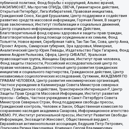
публичной политики, Фонд борьбы с коррупцией, Альянс врачей,
НАСИЛИЮ.НЕТ, Мы против СПИДа, СВЕЧА, Гуманитарное действие,
Открытый Петербург, Лига Избирателей, Правовая инициатива,
Гражданский Союз, Хасдей Ерушалаим, Центр поддержки и содействия
развитию средств массовой информации, Горячая Линия, В защиту
прав заключенных, Институт глобализации и социальных движений,
Центр социально-информационных инициатив Действие,
Благотворительный фонд охраны здоровья и защиты прав граждан,
Благотворительный фонд помощи осужденным и их семьям, Фонд
Тольятти, Новое время, Серебряная тайга, Так-Так-Так, Сова, центр Анна,
Проект Апрель, Самарская губерния, Эра здоровья, Мемориал,
Аналитический Центр Юрия Левады, Издательство Парк Гагарина, Фонд
имени Андрея Рылькова, Сфера, Центр СИБАЛЬТ, Уральская
правозащитная группа, Женщины Евразии, Институт прав человека,
Фонд защиты гласности, Российский исследовательский центр по
правам человека, Дальневосточный центр развития гражданских
инициатив и социального партнерства, Гражданское действие, Центр
независимых социологических исследований, Сутяжник, АКАДЕМИЯ ПО
ПРАВАМ ЧЕЛОВЕКА, Центр развития некоммерческих организаций,
Частное учреждение в Калининграде Совета Министров северных
стран, Гражданское содействие, Трансперенси Интернешнл-Р, Центр
Защиты Прав Средств Массовой Информации, Институт развития
прессы - Сибирь, Частное учреждение в Санкт-Петербурге Совета
Министров Северных Стран, Фонд поддержки свободы прессы,
Гражданский контроль, Человек и Закон, Общественная комиссия по
сохранению наследия академика Сахарова, Информационное агентство
МЕМО. РУ, Институт региональной прессы, Институт Развития Свободы
Информации, Экозащита!-Женсовет, Общественный вердикт,
Евразийская антимонопольная ассоциация, Бедушев Петр Петрович,
Дзугкоева Регина Николаевна, Кривенко Сергей Владимирович,