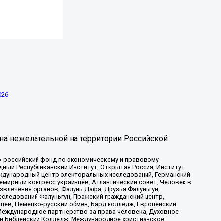
026
на нежелательной на территории Российской
-российский фонд по экономическому и правовому
ый Республиканский Институт, Открытая Россия, Институт
ждународный центр электоральных исследований, Германский
мирный конгресс украинцев, Атлантический совет, Человек в
звлечения органов, Фалунь Дафа, Друзья Фалуньгун,
еследований Фалуньгун, Пражский гражданский центр,
цев, Немецко-русский обмен, Бард колледж, Европейский
Международное партнерство за права человека, Духовное
ый Библейский Колледж, Международное христианское