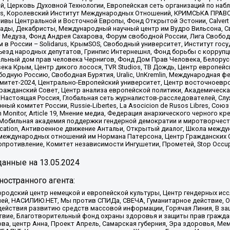
й, Церковь Духовной Технологии, Европейская сеть организаций по н
nds, Королевский Институт Международных Отношений, КРИМСЬКА ПРАВОЗ
ициативы Центральной и Восточной Европы, Фонд Открытой Эстонии, Calver
ады, Декабристы, Международный научный центр им Вудро Вильсона, С
 Медуза, Фонд Андрея Сахарова, Форум свободной России, Лига Свободны
в России – Solidarus, КрымSOS, Свободный университет, Институт гос
Съезд народных депутатов, Гринпис Интернешнл, Фонд борьбы с коррупц
тельный дом прав человека Чернигов, Фонд Дом Прав Человека, Белору
ека Крым, Центр дикого лосося, TVR Studios, ТВ Дождь, Центр европей
одную Россию, Свободная Бурятия, Uralic, UnKremlin, Международная ф
омитет-2024, Центрально-Европейский университет, Центр восточноев
ражданский Совет, Центр анализа европейской политики, Академическа
Настоящая Россия, Глобальная сеть журналистов-расследователей, Слу
ый комитет России, Russie-Libertes, La Asocicion de Rusos Libres, С
on Monitor, Article 19, Мнение медиа, Федерация анархического черного
обильная академия поддержки гендерной демократии и миротворчества,
ational Education, Антивоенное движение Антальи, Открытый диалог, Школа 
 международных отношений им Нормана Патерсона, Центр Гражданских 
ротивление, Комитет независимости Ингушетии, Прометей, Stop Occupat
анные на
13.05.2024
остранного агента:
родский центр немецкой и европейской культуры, Центр гендерных исс
ачей, НАСИЛИЮ.НЕТ, Мы против СПИДа, СВЕЧА, Гуманитарное действие, 
ействия развитию средств массовой информации, Горячая Линия, В защ
твие, Благотворительный фонд охраны здоровья и защиты прав гражда
 Сова, центр Анна, Проект Апрель, Самарская губерния, Эра здоровья, 