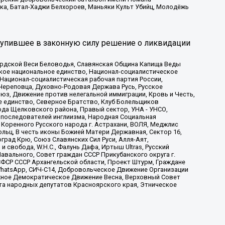
ка, Батал-Хаджи Белхороев, Маньяки Культ Убийц, Молодёжь
тупившее в законную силу решение о ликвидации
ардской Веси Беловодья, Славянская Община Капища Веды
ское национальное единство, Национал-социалистическое
 Национал-социалистическая рабочая партия России,
Череповца, Духовно-Родовая Держава Русь, Русское
з, Движение против нелегальной иммиграции, Кровь и Честь,
е единство, Северное Братство, Клуб Болельщиков
ода Щелковского района, Правый сектор, УНА - УНСО,
ие последователей инглиизма, Народная Социальная
 Коренного Русского народа г. Астрахани, ВОЛЯ, Меджлис
льц, В честь иконы Божией Матери Державная, Сектор 16,
рад Крю, Союз Славянских Сил Руси, Алля-Аят,
 свобода, W.H.С., Фалунь Дафа, Иртыш Ultras, Русский
вального, Совет граждан СССР Прикубанского округа г.
ФСР СССР Архангельской области, Проект Штурм, Граждане
, WhatsApp, СИЧ-С14, Добровольческое Движение Организации
жное Демократическое Движение Весна, Верховный Совет
та народных депутатов Красноярского края, Этническое