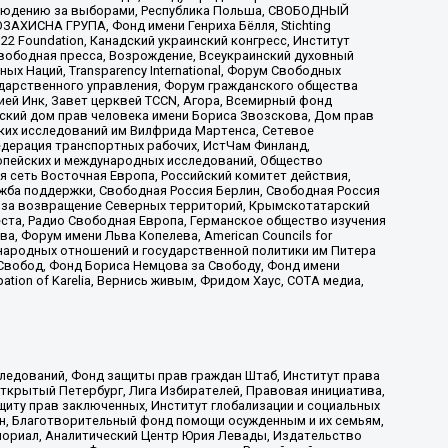
аблюдению за выборами, Республика Польша, СВОБОДНЫЙ
АХИСНА ГРУПА, Фонд имени Генриха Бёлля, Stichting
t 22 Foundation, Канадский украинский конгресс, Институт
вободная пресса, Возрождение, Всеукраинский духовный
х Наций, Transparеncy International, Форум Свободных
ударственного управления, Форум гражданского общества
ией Инк, Завет церквей TCCN, Агора, Всемирный фонд
сский дом прав человека имени Бориса Звозскова, Дом прав
ских исследований им Вилфрида Мартенса, Сетевое
едерация транспортных рабочих, ИстЧам Финланд,
ропейских и международных исследований, Общество
я сеть Восточная Европа, Российский комитет действия,
жба поддержки, Свободная Россия Берлин, Свободная Россия
оюз за возвращение Северных территорий, Крымскотатарский
 креста, Радио Свободная Европа, Германское общество изучения
 Форум имени Льва Копелева, American Councils for
международных отношений и государственной политики им Питера
Свобод, Фонд Бориса Немцова за Свободу, Фонд имени
ion of Karelia, Вернись живым, Фридом Хаус, СОТА медиа,
ледований, Фонд защиты прав граждан Штаб, Институт права
Открытый Петербург, Лига Избирателей, Правовая инициатива,
иту прав заключенных, Институт глобализации и социальных
н, Благотворительный фонд помощи осужденным и их семьям,
Мемориал, Аналитический Центр Юрия Левады, Издательство