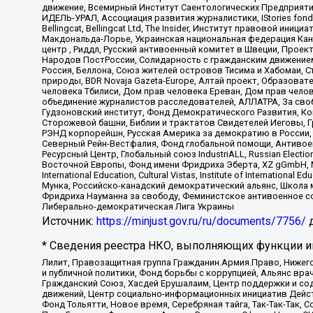
движение, Всемирный Институт Саентологических Предприяти
ИДЕЛЬ-УРАЛ, Ассоциация развития журналистики, IStories fo
Bellingcat, Bellingcat Ltd, The Insider, Институт правовой ин
Макдональда-Лорье, Украинская национальная федерация Кан
центр , Риддл, Русский антивоенный комитет в Швеции, Проект
Народов ПостРоссии, Солидарность с гражданским движением 
Россия, Беллона, Союз жителей островов Тисима и Хабомаи, 
природы, BDR Novaja Gazeta-Europe, Алтай проект, Образова
человека Тбилиси, Дом прав человека Ереван, Дом прав челов
объединение журналистов расследователей, АЛЛАТРА, За своб
Гудзоновский институт, Фонд Демократического Развития, К
Сторожевой башни, Библии и трактатов Свидетелей Иеговы, Г
РЭНД корпорейшн, Русская Америка за демократию в России, 
Северный Рейн-Вестфалия, Фонд глобальной помощи, Антивоенн
Ресурсный Центр, Глобальный союз IndustriALL, Russian Electi
Восточной Европы, Фонд имени Фридриха Эберта, XZ gGmbH, М
International Education, Cultural Vistas, Institute of Intern
Мунка, Российско-канадский демократический альянс, Школа
Фридриха Науманна за свободу, Феминистское антивоенное соп
Либерально-демократическая Лига Украины
Источник:
https://minjust.gov.ru/ru/documents/7756/
д
* Сведения реестра НКО, выполняющих функции ин
Лилит, Правозащитная группа Гражданин.Армия.Право, Нижего
и публичной политики, Фонд борьбы с коррупцией, Альянс вр
Гражданский Союз, Хасдей Ерушалаим, Центр поддержки и сод
движений, Центр социально-информационных инициатив Дейс
Фонд Тольятти, Новое время, Серебряная тайга, Так-Так-Так,