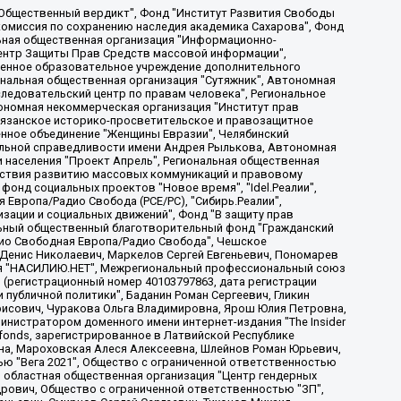
, Дальневосточное общественное движение "Маяк", Санкт-Петербургская ЛГБТ-инициативная группа "Выход", Инициативная группа ЛГБТ+ "Реверс", Алексеев Андрей Викторович, Бекбулатова Таисия Львовна, Беляев Иван Михайлович, Владыкина Елена Сергеевна, Гельман Марат Александрович, Никульшина Вероника Юрьевна, Толоконникова Надежда Андреевна, Шендерович Виктор Анатольевич, Общество с ограниченной ответственностью "Данное сообщение", Общество с ограниченной ответственностью Издательский дом "Новая глава", Айнбиндер Александра Александровна, Московский комьюнити-центр для ЛГБТ+инициатив, Благотворительный фонд развития филантропии, Deutsche Welle (Германия, Kurt-Schumacher-Strasse 3, 53113 Bonn), Борзунова Мария Михайловна, Воробьев Виктор Викторович, Голубева Анна Львовна, Константинова Алла Михайловна, Малкова Ирина Владимировна, Мурадов Мурад Абдулгалимович, Осетинская Елизавета Николаевна, Понасенков Евгений Николаевич, Ганапольский Матвей Юрьевич, Киселев Евгений Алексеевич, Борухович Ирина Григорьевна, Дремин Иван Тимофеевич, Дубровский Дмитрий Викторович, Красноярская региональная общественная организация поддержки и развития альтернативных образовательных технологий и межкультурных коммуникаций "ИНТЕРРА", Маяковская Екатерина Алексеевна, Фейгин Марк Захарович, Филимонов Андрей Викторович, Дзугкоева Регина Николаевна, Доброхотов Роман Александрович, Дудь Юрий Александрович, Елкин Сергей Владимирович, Кругликов Кирилл Игоревич, Сабунаева Мария Леонидовна, Семенов Алексей Владимирович, Шаинян Карен Багратович, Шульман Екатерина Михайловна, Асафьев Артур Валерьевич, Вахштайн Виктор Семенович, Венедиктов Алексей Алексеевич, Лушникова Екатерина Евгеньевна, Волков Леонид Михайлович, Невзоров Александр Глебович, Пархоменко Сергей Борисович, Сироткин Ярослав Николаевич, Кара-Мурза Владимир Владимирович, Баранова Наталья Владимировна, Гозман Леонид Яковлевич, Кагарлицкий Борис Юльевич, Климарев Михаил Валерьевич, Милов Владимир Станиславович, Автономная некоммерческая организация Краснодарский центр современного искусства "Типография", Моргенштерн Алишер Тагирович, Соболь Любовь Эдуардовна, Общество с ограниченной ответственностью "ЛИЗА НОРМ", Каспаров Гарри Кимович, Ходорковский Михаил Борисович, Общество с ограниченной ответственностью "Апрельские тезисы", Данилович Ирина Брониславовна, Кашин Олег Владимирович, Петров Николай Владимирович, Пивоваров Алексей Владимирович, Соколов Михаил Владимирович, Цветкова Юлия Владимировна, Чичваркин Евгений Александрович, Комитет против пыток/Команда против пыток, Общество с ограниченной ответственностью "Первый научный", Общество с ограниченной ответственностью "Вертолет и ко", Белоцерковская Вероника Борисовна, Кац Максим Евгеньевич, Лазарева Татьяна Юрьевна, Шаведдинов Руслан Табризович, Яшин Илья Валерьевич, Общество с ограниченной ответственностью "Иноагент ААВ", Алешковский Дмитрий Петрович, Альбац Евгения Марковна, Быков Дмитрий Львович, Галямина Юлия Евгеньевна, Лойко Сергей Леонидович, Мартынов Кирилл Константинович, Медведев Сергей Александрович, Крашенинников Федор Геннадиевич, Гордеева Катерина Вл