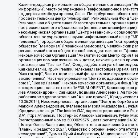
Калининградская региональная общественная организация "Экозащита!-Женсовет", Фонд содействия защите прав и свобод граждан "Общественный вердикт", Фонд "Институт Развития Свободы Информации", Частное учреждение "Информационное агентство МЕМО. РУ", Региональная общественная организация "Общественная комиссия по сохранению наследия академика Сахарова", Фонд поддержки свободы прессы, Санкт-Петербургская общественная правозащитная организация "Гражданский контроль", Межрегиональная общественная организация "Информационно-просветительский центр "Мемориал", Региональный Фонд "Центр Защиты Прав Средств Массовой Информации", с 05.12.2023 Фонд "Центр Защиты Прав Средств массовой информации", Региональная общественная благотворительная организация помощи беженцам и мигрантам "Гражданское содействие", Негосударственное образовательное учреждение дополнительного профессионального образования (повышение квалификации) специалистов "АКАДЕМИЯ ПО ПРАВАМ ЧЕЛОВЕКА", Свердловская региональная общественная организация "Сутяжник", Автономная некоммерческая организация "Центр независимых социологических исследований", Союз общественных объединений "Российский исследовательский центр по правам человека", Региональное общественное учреждение научно-информационный центр "МЕМОРИАЛ", Некоммерческая организация "Фонд защиты гласности", Автономная некоммерческая организация "Институт прав человека", Городская общественная организация "Екатеринбургское общество "МЕМОРИАЛ", Городская общественная организация "Рязанское историко-просветительское и правозащитное общество "Мемориал" (Рязанский Мемориал), Челябинский региональный орган общественной самодеятельности – женское общественное объединение "Женщины Евразии", Челябинский региональный орган общественной самодеятельности "Уральская правозащитная группа", Фонд содействия защите здоровья и социальной справедливости имени Андрея Рылькова, Автономная Некоммерческая Организация "Аналитический Центр Юрия Левады", Автономная некоммерческая организация социальной поддержки населения "Проект Апрель", Региональная общественная организация помощи женщинам и детям, находящимся в кризисной ситуации "Информационно-методический центр "Анна", Фонд содействия развитию массовых коммуникаций и правовому просвещению "Так-так-Так", Фонд содействия устойчивому развитию "Серебряная тайга", Свердловский региональный общественный фонд социальных проектов "Новое время", "Idel.Реалии", Кавказ.Реалии, Крым.Реалии, Телеканал Настоящее Время, Татаро-башкирская служба Радио Свобода (Azatliq Radiosi), Радио Свободная Европа/Радио Свобода (PCE/PC), "Сибирь.Реалии", "Фактограф", Благотворительный фонд помощи осужденным и их семьям, Автономная некоммерческая организация "Институт глобализации и социальных движений", Фонд "В защиту прав заключенных", Частное учреждение "Центр поддержки и содействия развитию средств массовой информации", Пензенский региональный общественный благотворительный фонд "Гражданский союз", "Север.Реалии", Некоммерческая организация Фонд "Правовая инициатива", Общество с ограниченной ответственностью "Радио Свободная Европа/Радио Свобода", Чешское информационное агентство "MEDIUM-ORIENT", Красноярская региональная общественная организация