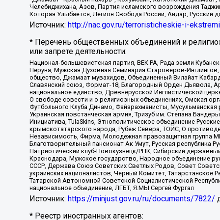
Челебиджихана, Азов, Партия исламского возрождения Таджи
Которая Улыбается, Легион Свобода России, Айдар, Русский 
Источник:
http://nac.gov.ru/terroristicheskie-i-ekstrem
* Перечень общественных объединений и религио
или запрете деятельности:
Национал-большевистская партия, ВЕК РА, Рада земли Кубан
Перуна, Мужская Духовная Семинария Староверов-Инглингов, 
общество, Джамаат мувахидов, Объединенный Вилайат Кабарды
Славянский союз, Формат-18, Благородный Орден Дьявола, А
национальное единство, Древнерусской Инглистической церк
О свободе совести и о религиозных объединениях, Омская ор
Футбольного Клуба Динамо, Файзрахманисты, Мусульманская р
Украинская повстанческая армия, Тризуб им. Степана Бандеры,
Инициатива, TulaSkins, Этнополитическое объединение Русски
крымскотатарского народа, Рубеж Севера, ТОЙС, О противоде
Независимость, Фирма, Молодежная правозащитная группа МПГ
Благотворительный пансионат Ак Умут, Русская республика Рус
Патриотический клуб-Новокузнецк/РПК, Сибирский державный 
Краснодара, Мужское государство, Народное объединение ру
СССР, Держава Союз Советских Светлых Родов, Совет Советски
украинских националистов, Черный Комитет, Татарстанское 
Татарской Автономной Советской Социалистической Республи
национальное объединение, ЛГБТ, Я.МЫ Сергей Фургал
Источник:
https://minjust.gov.ru/ru/documents/7822/
д
* Реестр иностранных агентов: