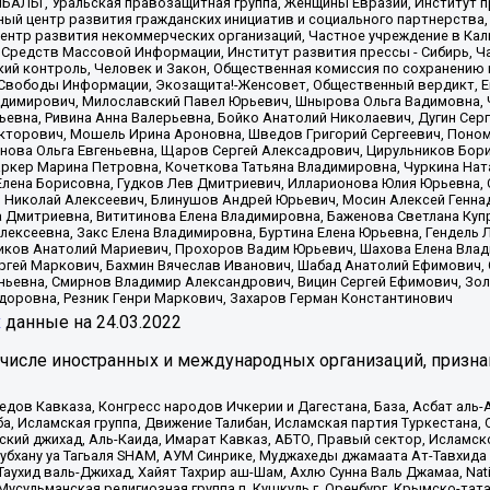
ИБАЛЬТ, Уральская правозащитная группа, Женщины Евразии, Институт п
ый центр развития гражданских инициатив и социального партнерства,
нтр развития некоммерческих организаций, Частное учреждение в Кал
 Средств Массовой Информации, Институт развития прессы - Сибирь, Ч
ий контроль, Человек и Закон, Общественная комиссия по сохранению
я Свободы Информации, Экозащита!-Женсовет, Общественный вердикт, 
ладимирович, Милославский Павел Юрьевич, Шнырова Ольга Вадимовна,
ьевна, Ривина Анна Валерьевна, Бойко Анатолий Николаевич, Дугин Сер
икторович, Мошель Ирина Ароновна, Шведов Григорий Сергеевич, Поно
нова Ольга Евгеньевна, Щаров Сергей Алексадрович, Цирульников Бори
ркер Марина Петровна, Кочеткова Татьяна Владимировна, Чуркина Нат
Елена Борисовна, Гудков Лев Дмитриевич, Илларионова Юлия Юрьевна, С
 Николай Алексеевич, Блинушов Андрей Юрьевич, Мосин Алексей Генна
а Дмитриевна, Вититинова Елена Владимировна, Баженова Светлана Куп
Алексеевна, Закс Елена Владимировна, Буртина Елена Юрьевна, Гендель
иков Анатолий Мариевич, Прохоров Вадим Юрьевич, Шахова Елена Влад
ргей Маркович, Бахмин Вячеслав Иванович, Шабад Анатолий Ефимович, 
ьевна, Смирнов Владимир Александрович, Вицин Сергей Ефимович, Зол
доровна, Резник Генри Маркович, Захаров Герман Константинович
x
данные на
24.03.2022
 числе иностранных и международных организаций, призна
в Кавказа, Конгресс народов Ичкерии и Дагестана, База, Асбат аль-Ан
ба, Исламская группа, Движение Талибан, Исламская партия Туркестан
ский джихад, Аль-Каида, Имарат Кавказ, АБТО, Правый сектор, Исламск
Субхану уа Тагьаля SHAM, АУМ Синрике, Муджахеды джамаата Ат-Тавхида
ухид валь-Джихад, Хайят Тахрир аш-Шам, Ахлю Сунна Валь Джамаа, Natio
Мусульманская религиозная группа п. Кушкуль г. Оренбург, Крымско-т