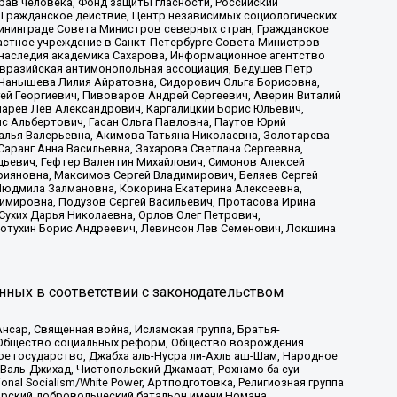
рав человека, Фонд защиты гласности, Российский
 Гражданское действие, Центр независимых социологических
ининграде Совета Министров северных стран, Гражданское
астное учреждение в Санкт-Петербурге Совета Министров
 наследия академика Сахарова, Информационное агентство
Евразийская антимонопольная ассоциация, Бедушев Петр
 Чанышева Лилия Айратовна, Сидорович Ольга Борисовна,
гей Георгиевич, Пивоваров Андрей Сергеевич, Аверин Виталий
марев Лев Александрович, Каргалицкий Борис Юльевич,
с Альбертович, Гасан Ольга Павловна, Паутов Юрий
алья Валерьевна, Акимова Татьяна Николаевна, Золотарева
аранг Анна Васильевна, Захарова Светлана Сергеевна,
дьевич, Гефтер Валентин Михайлович, Симонов Алексей
рияновна, Максимов Сергей Владимирович, Беляев Сергей
 Людмила Залмановна, Кокорина Екатерина Алексеевна,
имировна, Подузов Сергей Васильевич, Протасова Ирина
Сухих Дарья Николаевна, Орлов Олег Петрович,
отухин Борис Андреевич, Левинсон Лев Семенович, Локшина
нных в соответствии с законодательством
сар, Священная война, Исламская группа, Братья-
а, Общество социальных реформ, Общество возрождения
ое государство, Джабха аль-Нусра ли-Ахль аш-Шам, Народное
 Валь-Джихад, Чистопольский Джамаат, Рохнамо ба суи
nal Socialism/White Power, Артподготовка, Религиозная группа
атарский добровольческий батальон имени Номана