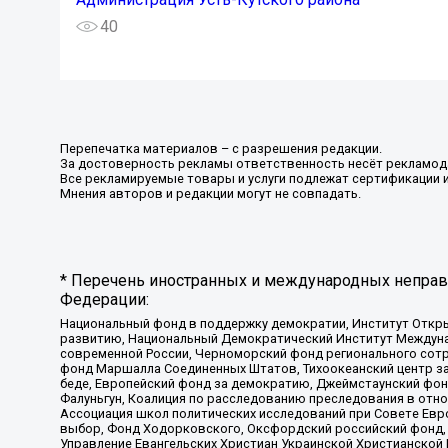
40
Перепечатка материалов – с разрешения редакции.
За достоверность рекламы ответственность несёт рекламод
Все рекламируемые товары и услуги подлежат сертификации 
Мнения авторов и редакции могут не совпадать.
* Перечень иностранных и международных неправи
Федерации:
Национальный фонд в поддержку демократии, Институт Откр
развитию, Национальный Демократический Институт Междуна
современной России, Черноморский фонд регионального сот
фонд Маршалла Соединенных Штатов, Тихоокеанский центр за
беде, Европейский фонд за демократию, Джеймстаунский фонд
Фалуньгун, Коалиция по расследованию преследования в отно
Ассоциация школ политических исследований при Совете Евр
выбор, Фонд Ходорковского, Оксфордский российский фонд, 
Управление Евангельских Христиан Украинской Христианской