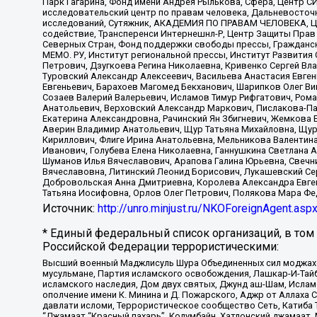
Парк Гагарина, Фонд имени Андрея Рылькова, Сфера, Центр С
исследовательский центр по правам человека, Дальневосточн
исследований, Сутяжник, АКАДЕМИЯ ПО ПРАВАМ ЧЕЛОВЕКА, Це
содействие, Трансперенси Интернешнл-Р, Центр Защиты Прав
Северных Стран, Фонд поддержки свободы прессы, Гражданск
МЕМО. РУ, Институт региональной прессы, Институт Развити
Петрович, Дзугкоева Регина Николаевна, Кривенко Сергей В
Туровский Александр Алексеевич, Васильева Анастасия Евген
Евгеньевич, Барахоев Магомед Бекханович, Шарипков Олег В
Созаев Валерий Валерьевич, Исламов Тимур Рифгатович, Рома
Анатольевич, Верховский Александр Маркович, Пислакова-Па
Екатерина Александровна, Рачинский Ян Збигневич, Жемкова 
Аверин Владимир Анатольевич, Щур Татьяна Михайловна, Щур
Кириллович, Флиге Ирина Анатольевна, Мельникова Валентин
Иванович, Голубева Елена Николаевна, Ганнушкина Светлана 
Шуманов Илья Вячеславович, Арапова Галина Юрьевна, Свечн
Вячеславовна, Литинский Леонид Борисович, Лукашевский Се
Добровольская Анна Дмитриевна, Королева Александра Евген
Татьяна Иосифовна, Орлов Олег Петрович, Полякова Мара Фе
Источник:
http://unro.minjust.ru/NKOForeignAgent.asp
* Единый федеральный список организаций, в том
Российской Федерации террористическими:
Высший военный Маджлисуль Шура Объединенных сил моджахедо
мусульмане, Партия исламского освобождения, Лашкар-И-Тай
исламского наследия, Дом двух святых, Джунд аш-Шам, Ислам
ополчение имени К. Минина и Д. Пожарского, Аджр от Аллаха 
давлати исломи, Террористическое сообщество Сеть, Катиба Та
“Джамаат “Красный пахарь”, Колумбайн, Хатлонский джамаат, 