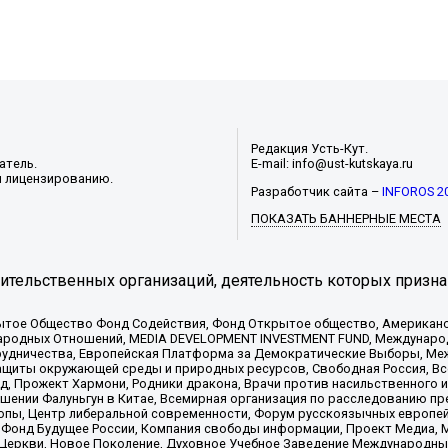
Редакция Усть-Кут.
атель.
E-mail: info@ust-kutskaya.ru
и лицензированию.
Разработчик сайта –
INFOROS 2
ПОКАЗАТЬ БАННЕРНЫЕ МЕСТА
тельственных организаций, деятельность которых призна
ытое Общество Фонд Содействия, Фонд Открытое общество, Американо
родных Отношений, MEDIA DEVELOPMENT INVESTMENT FUND, Международн
рудничества, Европейская Платформа за Демократические Выборы, Ме
щиты окружающей среды и природных ресурсов, Свободная Россия, Все
, Прожект Хармони, Родники дракона, Врачи против насильственного и
шении Фалуньгун в Китае, Всемирная организация по расследованию пр
опы, Центр либеральной современности, Форум русскоязычных европей
Фонд Будущее России, Компания свободы информации, Проект Медиа, 
 Церкви, Новое Поколение, Духовное Учебное Заведение Международн