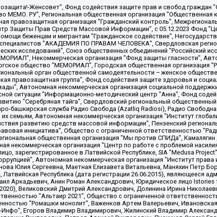
 "Мы против СПИДа", Камалягин Денис Николаевич, Маркелов Сергей Евгеньевич, Пономарев Лев Александрович, Савицкая Людмила Алексеевна, Автономная некоммерческая организация "Центр по работе с проблемой насилия "НАСИЛИЮ.НЕТ", Межрегиональный профессиональный союз работников здравоохранения "Альянс врачей", Юридическое лицо, зарегистрированное в Латвийской Республике, SIA "Medusa Project" (регистрационный номер 40103797863, дата регистрации 10.06.2014), Некоммерческая организация "Фонд по борьбе с коррупцией", Автономная некоммерческая организация "Институт права и публичной политики", Баданин Роман Сергеевич, Гликин Максим Александрович, Железнова Мария Михайловна, Лукьянова Юлия Сергеевна, Маетная Елизавета Витальевна, Маняхин Петр Борисович, Чуракова Ольга Владимировна, Ярош Юлия Петровна, Юридическое лицо "The Insider SIA", зарегистрированное в Риге, Латвийская Республика (дата регистрации 26.06.2015), являющееся администратором доменного имени интернет-издания "The Insider SIA", https://theins.ru, Постернак Алексей Евгеньевич, Рубин Михаил Аркадьевич, Анин Роман Александрович, Юридическое лицо Istories fonds, зарегистрированное в Латвийской Республике (регистрационный номер 50008295751, дата регистрации 24.02.2020), Великовский Дмитрий Александрович, Долинина Ирина Николаевна, Мароховская Алеся Алексеевна, Шлейнов Роман Юрьевич, Шмагун Олеся Валентиновна, Общество с ограниченной ответственностью "Альтаир 2021", Общество с ограниченной ответственностью "Вега 2021", Общество с ограниченной ответственностью "Главный редактор 2021", Общество с ограниченной ответственностью "Ромашки монолит", Важенков Артем Валерьевич, Ивановская областная общественная организация "Центр гендерных исследований", Гурман Юрий Альбертович, Медиапроект "ОВД-Инфо", Егоров Владимир Владимирович, Жилинский Владимир Александрович, Общество с ограниченной ответственностью "ЗП", Иванова София Юрьевна, Карезина Инна Павловна, Кильтау Екатерина Викторовна, Петров Алексей Викторович, Пискунов Сергей Евгеньевич, Смирнов Сергей Сергеевич, Тихонов Михаил Сергеевич, Общество с ограниченной ответственностью "ЖУРНАЛИСТ-ИНОСТРАННЫЙ АГЕНТ", Арапова Галина Юрьевна, Вольтская Татьяна Анатольевна, Американская компания "Mason G.E.S. Anonymous Foundation" (США), являющаяся владельцем интернет-издания https://mnews.world/, Компания "Stichting Bellingcat", зарегистрированная в Нидерландах (дата регистрации 11.07.2018), Захаров Андрей Вячеславович, Клепиковская Екатерина Дмитриевна, Общество с ограниченной ответственностью "МЕМО", Перл Роман Александрович, Симонов Евгений Алексеевич, Соловьева Елена Анатольевна, Сотников Даниил Владимирович, Сурначева Елизавета Дмитриевна, Автономная некоммерческая организация по защите прав человека и информированию населения "Якутия – Наше Мнение", Общество с ограниченной ответственностью "Москоу диджитал медиа", с 26.01.2023 Общество с ограниченной ответственностью "Чайка Белые сады", Ветошкина Валерия Валерьевна, Заговора Максим Александрович, Межрегиональное общественное движение "Российская ЛГБТ - сеть", Оленичев Максим Владимирович, Павлов Иван Юрьевич, Скворцова Елена Сергеевна, Общество с ограниченной ответственностью "Как бы инагент", Кочетков Игорь Викторович, Общество с ограниченной ответственностью "Честные выборы", Еланчик Олег Александрович, Общество с ограниченной ответственностью "Нобелевский призыв", Гималова Регина Эмилевна, Григорьев Андрей Валерьевич, Григорьева Алина Александровна, Ассоциация по содействию защите прав призывников, альтернативнослужащих и военнослужащих "Правозащитная группа "Гражданин.Армия.Право", Хисамова Регина Фаритовна, Автономная некоммерческая организация по реализации социально-правовых программ "Лилит"