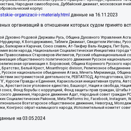
кистана, Народная самооборона, Дуббайский джамаат, московская ячей
добровольческий корпус
istskie-organizacii-i-materialy.html
данные на
16.11.2023
зных организаций в отношении которых судом принято вс
ской Духовно Родовой Державы Русь, Община Духовного Управления Асг
Нурджулар, К Богодержавию, Таблиги Джамаат, Свидетели Иеговы, Рус
, Балкарии и Карачая, Союз славян, Ат-Такфир Валь-Хиджра, Пит Буль,
рмия воли народа, Национальная Социалистическая Инициатива города 
ви Православных Староверов-Инглингов, Русский общенациональный сою
ганизация общественного политического движения Русское национально
елигиозная организация п. Боровский, Община Коренного Русского нар
 Братство, Белый Крест, Misanthropic division, Религиозное объединен
е, Русское национальное объединение Атака, Мечеть Мирмамеда, Община
йствии экстремистской деятельности, РЕВТАТПОД, Артподготовка, Што
, Курсом Правды и Единения, Каракольская инициативная группа, Автог
ь, Арестантское уголовное единство, Башкорт, Нация и свобода, Нация и
союз, Фонд борьбы с коррупцией, Фонд защиты прав граждан, Штабы На
сского движения, Народное движение Адат, Народный совет граждан РС
х Социалистических Районов, Meta Platforms Inc, Facebook, Instagram
Региональное Всетатарское общественное движение, Невоград, Молоде
ки, Конгресс ойрат-калмыцкого народа, Исполнительный комитет сове
анные на
03.05.2024