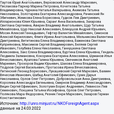
Паутов Юрий Анатольевич, Верховский Александр Маркович,
Пислакова-Паркер Марина Петровна, Кочеткова Татьяна
Владимировна, Чуркина Наталья Валерьевна, Акимова Татьяна
Николаевна, Золотарева Екатерина Александровна, Рачинский Ян
Збигневич, Жемкова Елена Борисовна, Гудков Лев Дмитриевич,
Илларионова Юлия Юрьевна, Саранг Анна Васильевна, Захарова
Светлана Сергеевна, Аверин Владимир Анатольевич, Щур Татьяна
Михайловна, Щур Николай Алексеевич, Блинушов Андрей Юрьевич,
Мосин Алексей Геннадьевич, Гефтер Валентин Михайлович, Симонов
Алексей Кириллович, Флиге Ирина Анатольевна, Мельникова Валентина
Дмитриевна, Вититинова Елена Владимировна, Баженова Светлана
Куприяновна, Максимов Сергей Владимирович, Беляев Сергей
Иванович, Голубева Елена Николаевна, Ганнушкина Светлана
Алексеевна, Закс Елена Владимировна, Буртина Елена Юрьевна, Гендель
Людмила Залмановна, Кокорина Екатерина Алексеевна, Шуманов Илья
Вячеславович, Арапова Галина Юрьевна, Свечников Анатолий
Мариевич, Прохоров Вадим Юрьевич, Шахова Елена Владимировна,
Подузов Сергей Васильевич, Протасова Ирина Вячеславовна,
Литинский Леонид Борисович, Лукашевский Сергей Маркович, Бахмин
Вячеслав Иванович, Шабад Анатолий Ефимович, Сухих Дарья
Николаевна, Орлов Олег Петрович, Добровольская Анна Дмитриевна,
Королева Александра Евгеньевна, Смирнов Владимир Александрович,
Вицин Сергей Ефимович, Золотухин Борис Андреевич, Левинсон Лев
Семенович, Локшина Татьяна Иосифовна, Орлов Олег Петрович,
Полякова Мара Федоровна, Резник Генри Маркович, Захаров Герман
Константинович
Источник:
http://unro.minjust.ru/NKOForeignAgent.aspx
данные на
24.03.2022