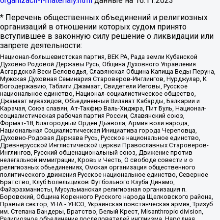
organizacii-i-materialy.html
данные на
16.11.2023
* Перечень общественных объединений и религиозных
организаций в отношении которых судом принято
вступившее в законную силу решение о ликвидации или
запрете деятельности:
Национал-большевистская партия, ВЕК РА, Рада земли Кубанской
Духовно Родовой Державы Русь, Община Духовного Управления
Асгардской Веси Беловодья, Славянская Община Капища Веды Перуна,
Мужская Духовная Семинария Староверов-Инглингов, Нурджулар, К
Богодержавию, Таблиги Джамаат, Свидетели Иеговы, Русское
национальное единство, Национал-социалистическое общество,
Джамаат мувахидов, Объединенный Вилайат Кабарды, Балкарии и
Карачая, Союз славян, Ат-Такфир Валь-Хиджра, Пит Буль, Национал-
социалистическая рабочая партия России, Славянский союз,
Формат-18, Благородный Орден Дьявола, Армия воли народа,
Национальная Социалистическая Инициатива города Череповца,
Духовно-Родовая Держава Русь, Русское национальное единство,
Древнерусской Инглистической церкви Православных Староверов-
Инглингов, Русский общенациональный союз, Движение против
нелегальной иммиграции, Кровь и Честь, О свободе совести и о
религиозных объединениях, Омская организация общественного
политического движения Русское национальное единство, Северное
Братство, Клуб Болельщиков Футбольного Клуба Динамо,
Файзрахманисты, Мусульманская религиозная организация п.
Боровский, Община Коренного Русского народа Щелковского района,
Правый сектор, УНА - УНСО, Украинская повстанческая армия, Тризуб
им. Степана Бандеры, Братство, Белый Крест, Misanthropic division,
Религиозное объединение последователей инглиизма, Народная