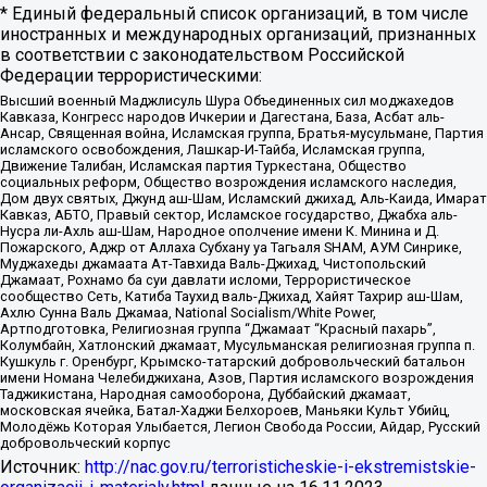
* Единый федеральный список организаций, в том числе
иностранных и международных организаций, признанных
в соответствии с законодательством Российской
Федерации террористическими:
Высший военный Маджлисуль Шура Объединенных сил моджахедов
Кавказа, Конгресс народов Ичкерии и Дагестана, База, Асбат аль-
Ансар, Священная война, Исламская группа, Братья-мусульмане, Партия
исламского освобождения, Лашкар-И-Тайба, Исламская группа,
Движение Талибан, Исламская партия Туркестана, Общество
социальных реформ, Общество возрождения исламского наследия,
Дом двух святых, Джунд аш-Шам, Исламский джихад, Аль-Каида, Имарат
Кавказ, АБТО, Правый сектор, Исламское государство, Джабха аль-
Нусра ли-Ахль аш-Шам, Народное ополчение имени К. Минина и Д.
Пожарского, Аджр от Аллаха Субхану уа Тагьаля SHAM, АУМ Синрике,
Муджахеды джамаата Ат-Тавхида Валь-Джихад, Чистопольский
Джамаат, Рохнамо ба суи давлати исломи, Террористическое
сообщество Сеть, Катиба Таухид валь-Джихад, Хайят Тахрир аш-Шам,
Ахлю Сунна Валь Джамаа, National Socialism/White Power,
Артподготовка, Религиозная группа “Джамаат “Красный пахарь”,
Колумбайн, Хатлонский джамаат, Мусульманская религиозная группа п.
Кушкуль г. Оренбург, Крымско-татарский добровольческий батальон
имени Номана Челебиджихана, Азов, Партия исламского возрождения
Таджикистана, Народная самооборона, Дуббайский джамаат,
московская ячейка, Батал-Хаджи Белхороев, Маньяки Культ Убийц,
Молодёжь Которая Улыбается, Легион Свобода России, Айдар, Русский
добровольческий корпус
Источник:
http://nac.gov.ru/terroristicheskie-i-ekstremistskie-