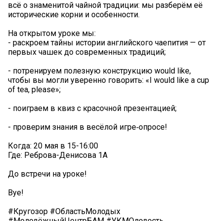
всё о знаменитой чайной традиции: мы разберём её
исторические корни и особенности.
На открытом уроке мы:
- раскроем тайны истории английского чаепития — от
первых чашек до современных традиций;
- потренируем полезную конструкцию would like,
чтобы вы могли уверенно говорить: «I would like a cup
of tea, please»;
- поиграем в квиз с красочной презентацией;
- проверим знания в весёлой игре‑опросе!
Когда: 20 мая в 15-16:00
Где: Реброва-Денисова 1А
До встречи на уроке!
Bye!
#Кругозор #ОбластьМолодых
#МолодёжныйЦентрБАМ #УКМОлодость