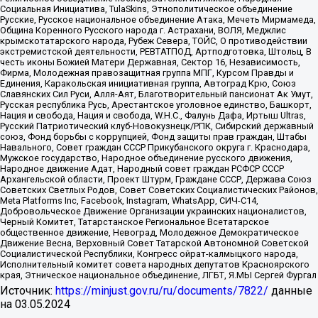
Социальная Инициатива, TulaSkins, Этнополитическое объединение
Русские, Русское национальное объединение Атака, Мечеть Мирмамеда,
Община Коренного Русского народа г. Астрахани, ВОЛЯ, Меджлис
крымскотатарского народа, Рубеж Севера, ТОЙС, О противодействии
экстремистской деятельности, РЕВТАТПОД, Артподготовка, Штольц, В
честь иконы Божией Матери Державная, Сектор 16, Независимость,
Фирма, Молодежная правозащитная группа МПГ, Курсом Правды и
Единения, Каракольская инициативная группа, Автоград Крю, Союз
Славянских Сил Руси, Алля-Аят, Благотворительный пансионат Ак Умут,
Русская республика Русь, Арестантское уголовное единство, Башкорт,
Нация и свобода, Нация и свобода, W.H.С., Фалунь Дафа, Иртыш Ultras,
Русский Патриотический клуб-Новокузнецк/РПК, Сибирский державный
союз, Фонд борьбы с коррупцией, Фонд защиты прав граждан, Штабы
Навального, Совет граждан СССР Прикубанского округа г. Краснодара,
Мужское государство, Народное объединение русского движения,
Народное движение Адат, Народный совет граждан РСФСР СССР
Архангельской области, Проект Штурм, Граждане СССР, Держава Союз
Советских Светлых Родов, Совет Советских Социалистических Районов,
Meta Platforms Inc, Facebook, Instagram, WhatsApp, СИЧ-С14,
Добровольческое Движение Организации украинских националистов,
Черный Комитет, Татарстанское Региональное Всетатарское
общественное движение, Невоград, Молодежное Демократическое
Движение Весна, Верховный Совет Татарской Автономной Советской
Социалистической Республики, Конгресс ойрат-калмыцкого народа,
Исполнительный комитет совета народных депутатов Красноярского
края, Этническое национальное объединение, ЛГБТ, Я.МЫ Сергей Фургал
Источник:
https://minjust.gov.ru/ru/documents/7822/
данные
на
03.05.2024