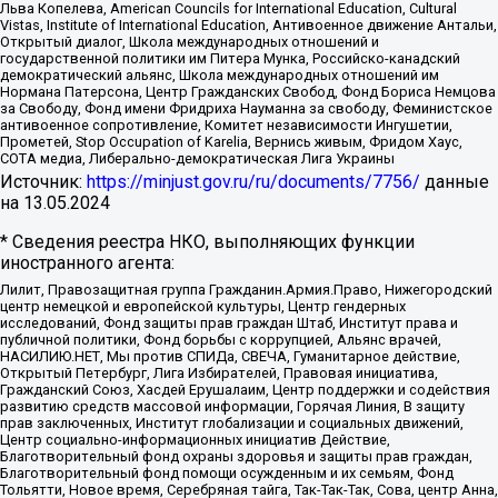
Льва Копелева, American Councils for International Education, Cultural
Vistas, Institute of International Education, Антивоенное движение Антальи,
Открытый диалог, Школа международных отношений и
государственной политики им Питера Мунка, Российско-канадский
демократический альянс, Школа международных отношений им
Нормана Патерсона, Центр Гражданских Свобод, Фонд Бориса Немцова
за Свободу, Фонд имени Фридриха Науманна за свободу, Феминистское
антивоенное сопротивление, Комитет независимости Ингушетии,
Прометей, Stop Occupation of Karelia, Вернись живым, Фридом Хаус,
СОТА медиа, Либерально-демократическая Лига Украины
Источник:
https://minjust.gov.ru/ru/documents/7756/
данные
на
13.05.2024
* Сведения реестра НКО, выполняющих функции
иностранного агента:
Лилит, Правозащитная группа Гражданин.Армия.Право, Нижегородский
центр немецкой и европейской культуры, Центр гендерных
исследований, Фонд защиты прав граждан Штаб, Институт права и
публичной политики, Фонд борьбы с коррупцией, Альянс врачей,
НАСИЛИЮ.НЕТ, Мы против СПИДа, СВЕЧА, Гуманитарное действие,
Открытый Петербург, Лига Избирателей, Правовая инициатива,
Гражданский Союз, Хасдей Ерушалаим, Центр поддержки и содействия
развитию средств массовой информации, Горячая Линия, В защиту
прав заключенных, Институт глобализации и социальных движений,
Центр социально-информационных инициатив Действие,
Благотворительный фонд охраны здоровья и защиты прав граждан,
Благотворительный фонд помощи осужденным и их семьям, Фонд
Тольятти, Новое время, Серебряная тайга, Так-Так-Так, Сова, центр Анна,