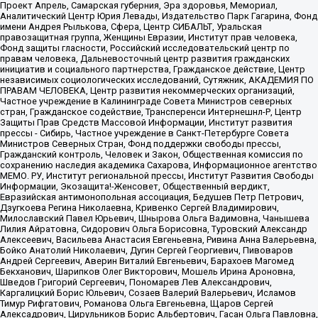
Проект Апрель, Самарская губерния, Эра здоровья, Мемориал,
Аналитический Центр Юрия Левады, Издательство Парк Гагарина, Фонд
имени Андрея Рылькова, Сфера, Центр СИБАЛЬТ, Уральская
правозащитная группа, Женщины Евразии, Институт прав человека,
Фонд защиты гласности, Российский исследовательский центр по
правам человека, Дальневосточный центр развития гражданских
инициатив и социального партнерства, Гражданское действие, Центр
независимых социологических исследований, Сутяжник, АКАДЕМИЯ ПО
ПРАВАМ ЧЕЛОВЕКА, Центр развития некоммерческих организаций,
Частное учреждение в Калининграде Совета Министров северных
стран, Гражданское содействие, Трансперенси Интернешнл-Р, Центр
Защиты Прав Средств Массовой Информации, Институт развития
прессы - Сибирь, Частное учреждение в Санкт-Петербурге Совета
Министров Северных Стран, Фонд поддержки свободы прессы,
Гражданский контроль, Человек и Закон, Общественная комиссия по
сохранению наследия академика Сахарова, Информационное агентство
МЕМО. РУ, Институт региональной прессы, Институт Развития Свободы
Информации, Экозащита!-Женсовет, Общественный вердикт,
Евразийская антимонопольная ассоциация, Бедушев Петр Петрович,
Дзугкоева Регина Николаевна, Кривенко Сергей Владимирович,
Милославский Павел Юрьевич, Шнырова Ольга Вадимовна, Чанышева
Лилия Айратовна, Сидорович Ольга Борисовна, Туровский Александр
Алексеевич, Васильева Анастасия Евгеньевна, Ривина Анна Валерьевна,
Бойко Анатолий Николаевич, Дугин Сергей Георгиевич, Пивоваров
Андрей Сергеевич, Аверин Виталий Евгеньевич, Барахоев Магомед
Бекханович, Шарипков Олег Викторович, Мошель Ирина Ароновна,
Шведов Григорий Сергеевич, Пономарев Лев Александрович,
Каргалицкий Борис Юльевич, Созаев Валерий Валерьевич, Исламов
Тимур Рифгатович, Романова Ольга Евгеньевна, Щаров Сергей
Алексадрович, Цирульников Борис Альбертович, Гасан Ольга Павловна,