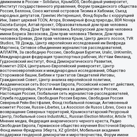
движением в России – Solidarus, КрымSOS, Свободный университет,
Институт государственного управления, Форум гражданского общества
Россия, Беллона, Союз жителей островов Тисима и Хабомаи, Съезд
народных депутатов, Гринпис Интернешнл, Фонд борьбы с коррупцией
Инк, Завет церквей TCCN, Агора, Всемирный фонд природы, BDR Novaja
Gazeta-Europe, Алтай проект, Образовательный дом прав человека
Чернигов, Фонд Дом Прав Человека, Белорусский дом прав человека
имени Бориса Звозскова, Дом прав человека Тбилиси, Дом прав
человека Ереван, Дом прав человека Крым, Центр дикого лосося, TVR
Studios, ТВ Дождь, Центр европейских исследований им Вилфрида
Мартенса, Сетевое объединение журналистов расследователей,
АЛЛАТРА, За свободную Россию, Свободная Бурятия, Uralic, UnKremlin,
Международная федерация транспортных рабочих, ИстЧам Финланд,
Гудзоновский институт, Фонд Демократического Развития,
Комитет-2024, Центрально-Европейский университет, Центр
восточноевропейских и международных исследований, Общество
Сторожевой башни, Библии и трактатов Свидетелей Иеговы,
Гражданский Совет, Центр анализа европейской политики,
Академическая сеть Восточная Европа, Российский комитет действия,
РЭНД корпорейшн, Русская Америка за демократию в России,
Настоящая Россия, Глобальная сеть журналистов-расследователей,
Служба поддержки, Свободная Россия Берлин, Свободная Россия
Северный Рейн-Вестфалия, Фонд глобальной помощи, Антивоенный
комитет России, Russie-Libertes, La Asocicion de Rusos Libres, Союз за
возвращение Северных территорий, Крымскотатарский Ресурсный
Центр, Глобальный союз IndustriALL, Russian Election Monitor, Article 19,
Мнение медиа, Федерация анархического черного креста, Радио
Свободная Европа, Германское общество изучения Восточной Европы,
Фонд имени Фридриха Эберта, XZ gGmbH, Мобильная академия
поддержки гендерной демократии и миротворчества, Форум имени