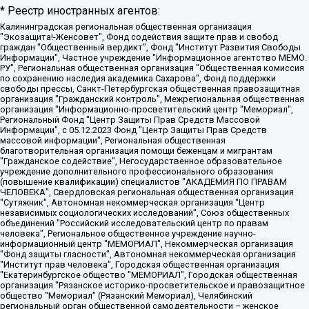
* Реестр иностранных агентов:
Калининградская региональная общественная организация "Экозащита!-Женсовет", Фонд содействия защите прав и свобод граждан "Общественный вердикт", Фонд "Институт Развития Свободы Информации", Частное учреждение "Информационное агентство МЕМО. РУ", Региональная общественная организация "Общественная комиссия по сохранению наследия академика Сахарова", Фонд поддержки свободы прессы, Санкт-Петербургская общественная правозащитная организация "Гражданский контроль", Межрегиональная общественная организация "Информационно-просветительский центр "Мемориал", Региональный Фонд "Центр Защиты Прав Средств Массовой Информации", с 05.12.2023 Фонд "Центр Защиты Прав Средств массовой информации", Региональная общественная благотворительная организация помощи беженцам и мигрантам "Гражданское содействие", Негосударственное образовательное учреждение дополнительного профессионального образования (повышение квалификации) специалистов "АКАДЕМИЯ ПО ПРАВАМ ЧЕЛОВЕКА", Свердловская региональная общественная организация "Сутяжник", Автономная некоммерческая организация "Центр независимых социологических исследований", Союз общественных объединений "Российский исследовательский центр по правам человека", Региональное общественное учреждение научно-информационный центр "МЕМОРИАЛ", Некоммерческая организация "Фонд защиты гласности", Автономная некоммерческая организация "Институт прав человека", Городская общественная организация "Екатеринбургское общество "МЕМОРИАЛ", Городская общественная организация "Рязанское историко-просветительское и правозащитное общество "Мемориал" (Рязанский Мемориал), Челябинский региональный орган общественной самодеятельности – женское общественное объединение "Женщины Евразии", Челябинский региональный орган общественной самодеятельности "Уральская правозащитная группа", Фонд содействия защите здоровья и социальной справедливости имени Андрея Рылькова, Автономная Некоммерческая Организация "Аналитический Центр Юрия Левады", Автономная некоммерческая организация социальной поддержки населения "Проект Апрель", Региональная общественная организация помощи женщинам и детям, находящимся в кризисной ситуации "Информационно-методический центр "Анна", Фонд содействия развитию массовых коммуникаций и правовому просвещению "Так-так-Так", Фонд содействия устойчивому развитию "Серебряная тайга", Свердловский региональный общественный фонд социальных проектов "Новое время", "Idel.Реалии", Кавказ.Реалии, Крым.Реалии, Телеканал Настоящее Время, Татаро-башкирская служба Радио Свобода (Azatliq Radiosi), Радио Свободная Европа/Радио Свобода (PCE/PC), "Сибирь.Реалии", "Фактограф", Благотворительный фонд помощи осужденным и их семьям, Автономная некоммерческая организация "Институт глобализации и социальных движений", Фонд "В защиту прав заключенных", Частное учреждение "Центр поддержки и содействия развитию средств массовой информации", Пензенский региональный общественный благотворительный фонд "Гражданский союз", "Север.Реалии", Некоммерческая организация Фонд "Правовая инициатива", Общество с ограниченной ответственностью "Радио Свободная Европа/Радио Свобода", Чешское информационное агентство "MEDIUM-ORIENT", Красноярская региональная общественная организация "Мы против СПИДа", Камалягин Денис Николаевич, Маркелов Сергей Евгеньевич, Пономарев Лев Александрович, Савицкая Людмила Алексеевна, Автономная некоммерческая организация "Центр по работе с проблемой насилия "НАСИЛИЮ.НЕТ", Межрегиональный профессиональный союз работников здравоохранения "Альянс врачей", Юридическое лицо, зарегистрированное в Латвийской Республике, SIA "Medusa Project" (регистрационный номер 40103797863, дата регистрации 10.06.2014), Некоммерческая организация "Фонд по борьбе с коррупцией", Автономная некоммерческая организация "Институт права и публичной политики", Баданин Роман Сергеевич, Гликин Максим Александрович, Железнова Мария Михайловна, Лукьянова Юлия Сергеевна, Маетная Елизавета Витальевна, Маняхин Петр Борисович, Чуракова Ольга Владимировна, Ярош Юлия Петровна, Юридическое лицо "The Insider SIA", зарегистрированное в Риге, Латвийская Республика (дата регистрации 26.06.2015), являющееся администратором доменного имени интернет-издания "The Insider SIA", https://theins.ru, Постернак Алексей Евгеньевич, Рубин Михаил Аркадьевич, Анин Роман Александрович, Юридическое лицо Istories fonds, зарегистрированное в Латвийской Республике (регистрационный номер 50008295751, дата регистрации 24.02.2020), Великовский Дмитрий Александрович, Долинина Ирина Николаевна, Мароховская Алеся Алексеевна, Шлейнов Роман Юрьевич, Шмагун Олеся Валентиновна, Общество с ограниченной ответственностью "Альтаир 2021", Общество с ограниченной ответственностью "Вега 2021", Общество с ограниченной ответственностью "Главный редактор 2021", Общество с ограниченной ответственностью "Ромашки монолит", Важенков Артем Валерьевич, Ивановская областная общественная организация "Центр гендерных исследований", Гурман Юрий Альбертович, Медиапроект "ОВД-Инфо", Егоров Владимир Владимирович, Жилинский Владимир Александрович, Общество с ограниченной ответственностью "ЗП", Иванова София Юрьевна, Карезина Инна Павловна, Кильтау Екатерина Викторовна, Петров Алексей Викторович, Пискунов Сергей Евгеньевич, Смирнов Сергей Сергеевич, Тихонов Михаил Сергеевич, Общество с ограниченной ответственностью "ЖУРНАЛИСТ-ИНОСТРАННЫЙ АГЕНТ", Арапова Галина Юрьевна, Вольтская Татьяна Анатольевна, Американская компания "Mason G.E.S. Anonymous Foundation" (США), являющаяся владельцем интернет-издания https://mnews.world/, Компания "Stichting Bellingcat", зарегистрированная в Нидерландах (дата регистрации 11.07.2018), Захаров Андрей Вячеславович, Клепиковская Екатерина Дмитриевна, Общество с ограниченной ответственностью "МЕМО", Перл Роман Александрович, Симонов Евгений Алексеевич, Соловьева Елена Анатольевна, Сотников Даниил Владимирович, Сурначева Елизавета Дмитриевна, Автономная некоммерческая организация по защите прав человека и информированию населения "Якутия – Наше Мнение", Общество с ограниченной ответственностью "Москоу диджитал медиа", с 26.01.2023 Общество с ограниченной ответственностью "Чайка Белые сады", Ветошкина Валерия Валерьевна, Заговора Максим Александрович, Межрегиональное общественное движение "Российская ЛГБТ - сеть", Оленичев Максим Владимирович, Павлов Иван Юрьевич, Скворцова Елена Сергеевна, Общество с ограниченной ответственностью "Как бы инагент", Кочетков Игорь Викторович, Общество с ограниченной ответственностью "Честные выборы", Еланчик Олег Александрович, Общество с ограниченной ответственностью "Нобелевский призыв", Гималова Регина Эмилевна, Григорьев Андрей Валерьевич, Григорьева Алина Александровна, Ассоциация по содействию защите прав призывников, альтернативнослужащих и военнослужащих "Правозащитная группа "Гражданин.Армия.Право", Хисамова Регина Фаритовна, Автономная некоммерческая организация по реализации социально-правовых программ "Лилит", Дальневосточное общественное движение "Маяк", Санкт-Петербургская ЛГБТ-инициативная группа "Выход", Инициативная группа ЛГБТ+ "Реверс", Алексеев Андрей Викторович, Бекбулатова Таисия Львовна, Беляев Иван Михайлович, Владыкина Елена Сергеевна, Гельман Марат Александрович, Никульшина Вероника Юрьевна, Толоконникова Надежда Андреевна, Шендерович Виктор Анатольевич, Общество с ограниченной ответственностью "Данное сообщение", Общество с ограниченной ответственностью Издательский дом "Новая глава", Айнбиндер Александра Александровна, Московский комьюнити-центр для ЛГБТ+инициатив, Благотворительный фонд развития филантропии, Deutsche Welle (Германия, Kurt-Schumacher-Strasse 3, 53113 Bonn), Борзунова Мария Михайловна, Воробьев Виктор Викторович, Голубева Анна Львовна, Константинова Алла Михайловна, Малкова Ирина Владимировна, Мурадов Мурад Абдулгалимович, Осетинская Елизавета Николаевна, Понасенков Евгений Николаевич, Ганапольский Матвей Юрьевич, Киселев Евгений Алексеевич, Борухович Ирина Григорьевна, Дремин Иван Тимофеевич, Дубровский Дмитрий Викторович, Красноярская региональная общественная организация поддержки и развития альтернативных образовательных технологий и межкультурных коммуникаций "ИНТЕРРА", Маяковская Екатерина Алексеевна, Фейгин Марк Захарович, Филимонов Андрей Викторович, Дзугкоева Регина Николаевна, Доброхотов Роман Александрович, Дудь Юрий Александрович, Елкин Сергей Владимирович, Кругликов Кирилл Игоревич, Сабунаева Мария Леонидовна, Семенов Алексей Владимирович, Шаинян Карен Багратович, Шульман Екатерина Михайловна, Асафьев Артур Валерьевич, Вахштайн Виктор Семенович, Венедиктов Алексей Алексеевич, Лушникова Екатерина Евгеньевна, Волков Леонид Михайлович, Невзоров Александр Глебович, Пархоменко Сергей Борисович, Сироткин Ярослав Николаевич, Кара-Мурза Владимир Владимирович, Баранова Наталья Владимировна, Гозман Леонид Яковлевич, Кагарлицкий Борис Юльевич, Климарев Михаил Валерьевич, Милов Владимир Станиславович, Автономная некоммерческая организация Краснодарский центр современного искусства "Типография", Моргенштерн Алишер Тагирович, Соболь Любовь Эдуардовна, Общество с ограниченной ответственностью "ЛИЗА НОРМ", Каспаров Гарри Кимович, Ходорковский Михаил Борисович, Общество с ограниченной ответственностью "Апрельские тезисы", Данилович Ирина Брониславовна, Кашин Олег Владимирович, Петров Николай Владимирович, Пивоваров Алексей Владимирович, Соколов Михаил Владимирович, Цветкова Юлия Владимировна, Чичваркин Евгений Александрович, Комитет против пыток/Команда против пыток, Общество с ограниченной ответственностью "Первый научный", Общество с ограниченной ответственностью "Вертолет и ко", Белоцерковская Вероника Борисовна, Кац Максим Евгеньевич, Лазарева Татьяна Юрьевна, Шаведдинов Руслан Табризович, Яшин Илья Валерьевич, Общество с ограниченной ответственностью "Иноагент ААВ", Алешковский Дмитрий Петрович, Альбац Евгения Марковна, Быков Дмитрий Львович, Галямина Юлия Евгеньевна, Лойко Сергей Леонидович, Мартынов Кирилл Константинович, Медведев Сергей Александрович, Крашенинников Федор Геннадиевич, Гордеева Катерина Вл