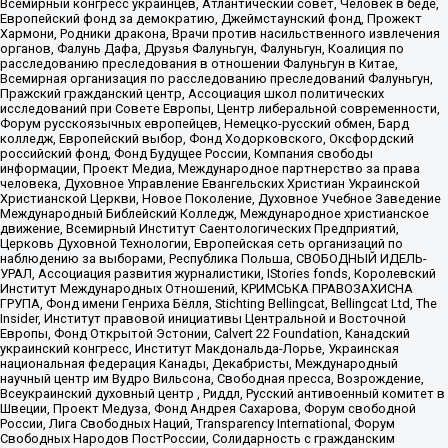
Всемирный конгресс украинцев, Атлантический совет, Человек в беде,
Европейский фонд за демократию, Джеймстаунский фонд, Прожект
Хармони, Родники дракона, Врачи против насильственного извлечения
органов, Фалунь Дафа, Друзья Фалуньгун, Фалуньгун, Коалиция по
расследованию преследования в отношении Фалуньгун в Китае,
Всемирная организация по расследованию преследований Фалуньгун,
Пражский гражданский центр, Ассоциация школ политических
исследований при Совете Европы, Центр либеральной современности,
Форум русскоязычных европейцев, Немецко-русский обмен, Бард
колледж, Европейский выбор, Фонд Ходорковского, Оксфордский
российский фонд, Фонд Будущее России, Компания свободы
информации, Проект Медиа, Международное партнерство за права
человека, Духовное Управление Евангельских Христиан Украинской
Христианской Церкви, Новое Поколение, Духовное Учебное Заведение
Международный Библейский Колледж, Международное христианское
движение, Всемирный Институт Саентологических Предприятий,
Церковь Духовной Технологии, Европейская сеть организаций по
наблюдению за выборами, Республика Польша, СВОБОДНЫЙ ИДЕЛЬ-
УРАЛ, Ассоциация развития журналистики, IStories fonds, Королевский
Институт Международных Отношений, КРИМСЬКА ПРАВОЗАХИСНА
ГРУПА, Фонд имени Генриха Бёлля, Stichting Bellingcat, Bellingcat Ltd, The
Insider, Институт правовой инициативы Центральной и Восточной
Европы, Фонд Открытой Эстонии, Calvert 22 Foundation, Канадский
украинский конгресс, Институт Макдональда-Лорье, Украинская
национальная федерация Канады, Декабристы, Международный
научный центр им Вудро Вильсона, Свободная пресса, Возрождение,
Всеукраинский духовный центр , Риддл, Русский антивоенный комитет в
Швеции, Проект Медуза, Фонд Андрея Сахарова, Форум свободной
России, Лига Свободных Наций, Transparеncy International, Форум
Свободных Народов ПостРоссии, Солидарность с гражданским