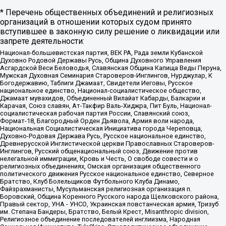
* Перечень общественных объединений и религиозных
организаций в отношении которых судом принято
вступившее в законную силу решение о ликвидации или
запрете деятельности:
Национал-большевистская партия, ВЕК РА, Рада земли Кубанской
Духовно Родовой Державы Русь, Община Духовного Управления
Асгардской Веси Беловодья, Славянская Община Капища Веды Перуна,
Мужская Духовная Семинария Староверов-Инглингов, Нурджулар, К
Богодержавию, Таблиги Джамаат, Свидетели Иеговы, Русское
национальное единство, Национал-социалистическое общество,
Джамаат мувахидов, Объединенный Вилайат Кабарды, Балкарии и
Карачая, Союз славян, Ат-Такфир Валь-Хиджра, Пит Буль, Национал-
социалистическая рабочая партия России, Славянский союз,
Формат-18, Благородный Орден Дьявола, Армия воли народа,
Национальная Социалистическая Инициатива города Череповца,
Духовно-Родовая Держава Русь, Русское национальное единство,
Древнерусской Инглистической церкви Православных Староверов-
Инглингов, Русский общенациональный союз, Движение против
нелегальной иммиграции, Кровь и Честь, О свободе совести и о
религиозных объединениях, Омская организация общественного
политического движения Русское национальное единство, Северное
Братство, Клуб Болельщиков Футбольного Клуба Динамо,
Файзрахманисты, Мусульманская религиозная организация п.
Боровский, Община Коренного Русского народа Щелковского района,
Правый сектор, УНА - УНСО, Украинская повстанческая армия, Тризуб
им. Степана Бандеры, Братство, Белый Крест, Misanthropic division,
Религиозное объединение последователей инглиизма, Народная