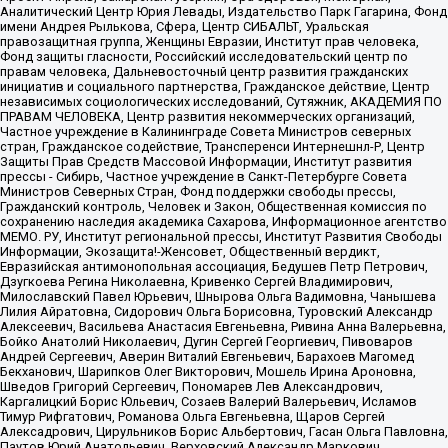
Аналитический Центр Юрия Левады, Издательство Парк Гагарина, Фонд
имени Андрея Рылькова, Сфера, Центр СИБАЛЬТ, Уральская
правозащитная группа, Женщины Евразии, Институт прав человека,
Фонд защиты гласности, Российский исследовательский центр по
правам человека, Дальневосточный центр развития гражданских
инициатив и социального партнерства, Гражданское действие, Центр
независимых социологических исследований, Сутяжник, АКАДЕМИЯ ПО
ПРАВАМ ЧЕЛОВЕКА, Центр развития некоммерческих организаций,
Частное учреждение в Калининграде Совета Министров северных
стран, Гражданское содействие, Трансперенси Интернешнл-Р, Центр
Защиты Прав Средств Массовой Информации, Институт развития
прессы - Сибирь, Частное учреждение в Санкт-Петербурге Совета
Министров Северных Стран, Фонд поддержки свободы прессы,
Гражданский контроль, Человек и Закон, Общественная комиссия по
сохранению наследия академика Сахарова, Информационное агентство
МЕМО. РУ, Институт региональной прессы, Институт Развития Свободы
Информации, Экозащита!-Женсовет, Общественный вердикт,
Евразийская антимонопольная ассоциация, Бедушев Петр Петрович,
Дзугкоева Регина Николаевна, Кривенко Сергей Владимирович,
Милославский Павел Юрьевич, Шнырова Ольга Вадимовна, Чанышева
Лилия Айратовна, Сидорович Ольга Борисовна, Туровский Александр
Алексеевич, Васильева Анастасия Евгеньевна, Ривина Анна Валерьевна,
Бойко Анатолий Николаевич, Дугин Сергей Георгиевич, Пивоваров
Андрей Сергеевич, Аверин Виталий Евгеньевич, Барахоев Магомед
Бекханович, Шарипков Олег Викторович, Мошель Ирина Ароновна,
Шведов Григорий Сергеевич, Пономарев Лев Александрович,
Каргалицкий Борис Юльевич, Созаев Валерий Валерьевич, Исламов
Тимур Рифгатович, Романова Ольга Евгеньевна, Щаров Сергей
Алексадрович, Цирульников Борис Альбертович, Гасан Ольга Павловна,
Паутов Юрий Анатольевич, Верховский Александр Маркович,