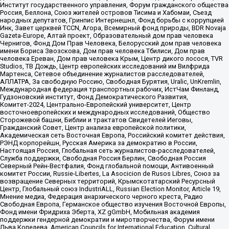
Институт государственного управления, Форум гражданского общества
Россия, Беллона, Союз жителей островов Тисима и Хабомаи, Съезд
народных депутатов, Гринпис Интернешнл, Фонд борьбы с коррупцией
Инк, Завет церквей TCCN, Агора, Всемирный фонд природы, BDR Novaja
Gazeta-Europe, Алтай проект, Образовательный дом прав человека
Чернигов, Фонд Дом Прав Человека, Белорусский дом прав человека
имени Бориса Звозскова, Дом прав человека Тбилиси, Дом прав
человека Ереван, Дом прав человека Крым, Центр дикого лосося, TVR
Studios, ТВ Дождь, Центр европейских исследований им Вилфрида
Мартенса, Сетевое объединение журналистов расследователей,
АЛЛАТРА, За свободную Россию, Свободная Бурятия, Uralic, UnKremlin,
Международная федерация транспортных рабочих, ИстЧам Финланд,
Гудзоновский институт, Фонд Демократического Развития,
Комитет-2024, Центрально-Европейский университет, Центр
восточноевропейских и международных исследований, Общество
Сторожевой башни, Библии и трактатов Свидетелей Иеговы,
Гражданский Совет, Центр анализа европейской политики,
Академическая сеть Восточная Европа, Российский комитет действия,
РЭНД корпорейшн, Русская Америка за демократию в России,
Настоящая Россия, Глобальная сеть журналистов-расследователей,
Служба поддержки, Свободная Россия Берлин, Свободная Россия
Северный Рейн-Вестфалия, Фонд глобальной помощи, Антивоенный
комитет России, Russie-Libertes, La Asocicion de Rusos Libres, Союз за
возвращение Северных территорий, Крымскотатарский Ресурсный
Центр, Глобальный союз IndustriALL, Russian Election Monitor, Article 19,
Мнение медиа, Федерация анархического черного креста, Радио
Свободная Европа, Германское общество изучения Восточной Европы,
Фонд имени Фридриха Эберта, XZ gGmbH, Мобильная академия
поддержки гендерной демократии и миротворчества, Форум имени
Льва Копелева, American Councils for International Education, Cultural