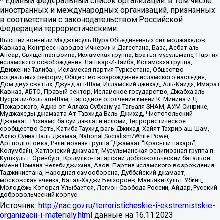
* Единый федеральный список организаций, в том числе
иностранных и международных организаций, признанных
в соответствии с законодательством Российской
Федерации террористическими:
Высший военный Маджлисуль Шура Объединенных сил моджахедов
Кавказа, Конгресс народов Ичкерии и Дагестана, База, Асбат аль-
Ансар, Священная война, Исламская группа, Братья-мусульмане, Партия
исламского освобождения, Лашкар-И-Тайба, Исламская группа,
Движение Талибан, Исламская партия Туркестана, Общество
социальных реформ, Общество возрождения исламского наследия,
Дом двух святых, Джунд аш-Шам, Исламский джихад, Аль-Каида, Имарат
Кавказ, АБТО, Правый сектор, Исламское государство, Джабха аль-
Нусра ли-Ахль аш-Шам, Народное ополчение имени К. Минина и Д.
Пожарского, Аджр от Аллаха Субхану уа Тагьаля SHAM, АУМ Синрике,
Муджахеды джамаата Ат-Тавхида Валь-Джихад, Чистопольский
Джамаат, Рохнамо ба суи давлати исломи, Террористическое
сообщество Сеть, Катиба Таухид валь-Джихад, Хайят Тахрир аш-Шам,
Ахлю Сунна Валь Джамаа, National Socialism/White Power,
Артподготовка, Религиозная группа “Джамаат “Красный пахарь”,
Колумбайн, Хатлонский джамаат, Мусульманская религиозная группа п.
Кушкуль г. Оренбург, Крымско-татарский добровольческий батальон
имени Номана Челебиджихана, Азов, Партия исламского возрождения
Таджикистана, Народная самооборона, Дуббайский джамаат,
московская ячейка, Батал-Хаджи Белхороев, Маньяки Культ Убийц,
Молодёжь Которая Улыбается, Легион Свобода России, Айдар, Русский
добровольческий корпус
Источник:
http://nac.gov.ru/terroristicheskie-i-ekstremistskie-
organizacii-i-materialy.html
данные на
16.11.2023