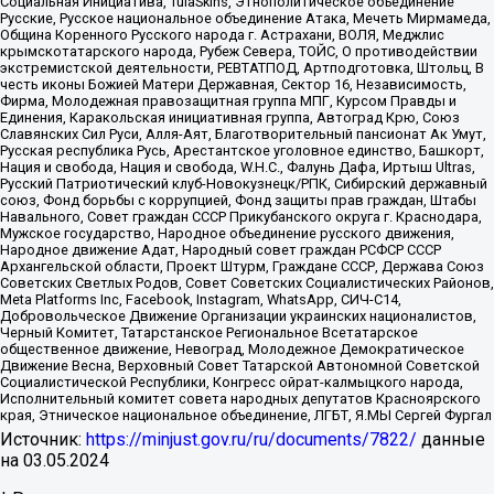
Социальная Инициатива, TulaSkins, Этнополитическое объединение
Русские, Русское национальное объединение Атака, Мечеть Мирмамеда,
Община Коренного Русского народа г. Астрахани, ВОЛЯ, Меджлис
крымскотатарского народа, Рубеж Севера, ТОЙС, О противодействии
экстремистской деятельности, РЕВТАТПОД, Артподготовка, Штольц, В
честь иконы Божией Матери Державная, Сектор 16, Независимость,
Фирма, Молодежная правозащитная группа МПГ, Курсом Правды и
Единения, Каракольская инициативная группа, Автоград Крю, Союз
Славянских Сил Руси, Алля-Аят, Благотворительный пансионат Ак Умут,
Русская республика Русь, Арестантское уголовное единство, Башкорт,
Нация и свобода, Нация и свобода, W.H.С., Фалунь Дафа, Иртыш Ultras,
Русский Патриотический клуб-Новокузнецк/РПК, Сибирский державный
союз, Фонд борьбы с коррупцией, Фонд защиты прав граждан, Штабы
Навального, Совет граждан СССР Прикубанского округа г. Краснодара,
Мужское государство, Народное объединение русского движения,
Народное движение Адат, Народный совет граждан РСФСР СССР
Архангельской области, Проект Штурм, Граждане СССР, Держава Союз
Советских Светлых Родов, Совет Советских Социалистических Районов,
Meta Platforms Inc, Facebook, Instagram, WhatsApp, СИЧ-С14,
Добровольческое Движение Организации украинских националистов,
Черный Комитет, Татарстанское Региональное Всетатарское
общественное движение, Невоград, Молодежное Демократическое
Движение Весна, Верховный Совет Татарской Автономной Советской
Социалистической Республики, Конгресс ойрат-калмыцкого народа,
Исполнительный комитет совета народных депутатов Красноярского
края, Этническое национальное объединение, ЛГБТ, Я.МЫ Сергей Фургал
Источник:
https://minjust.gov.ru/ru/documents/7822/
данные
на
03.05.2024