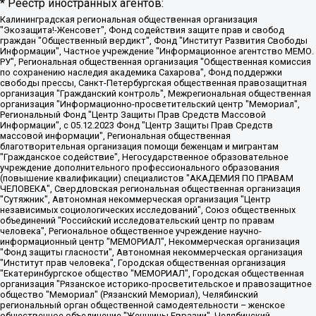
* Реестр иностранных агентов:
Калининградская региональная общественная организация "Экозащита!-Женсовет", Фонд содействия защите прав и свобод граждан "Общественный вердикт", Фонд "Институт Развития Свободы Информации", Частное учреждение "Информационное агентство МЕМО. РУ", Региональная общественная организация "Общественная комиссия по сохранению наследия академика Сахарова", Фонд поддержки свободы прессы, Санкт-Петербургская общественная правозащитная организация "Гражданский контроль", Межрегиональная общественная организация "Информационно-просветительский центр "Мемориал", Региональный Фонд "Центр Защиты Прав Средств Массовой Информации", с 05.12.2023 Фонд "Центр Защиты Прав Средств массовой информации", Региональная общественная благотворительная организация помощи беженцам и мигрантам "Гражданское содействие", Негосударственное образовательное учреждение дополнительного профессионального образования (повышение квалификации) специалистов "АКАДЕМИЯ ПО ПРАВАМ ЧЕЛОВЕКА", Свердловская региональная общественная организация "Сутяжник", Автономная некоммерческая организация "Центр независимых социологических исследований", Союз общественных объединений "Российский исследовательский центр по правам человека", Региональное общественное учреждение научно-информационный центр "МЕМОРИАЛ", Некоммерческая организация "Фонд защиты гласности", Автономная некоммерческая организация "Институт прав человека", Городская общественная организация "Екатеринбургское общество "МЕМОРИАЛ", Городская общественная организация "Рязанское историко-просветительское и правозащитное общество "Мемориал" (Рязанский Мемориал), Челябинский региональный орган общественной самодеятельности – женское общественное объединение "Женщины Евразии", Челябинский региональный орган общественной самодеятельности "Уральская правозащитная группа", Фонд содействия защите здоровья и социальной справедливости имени Андрея Рылькова, Автономная Некоммерческая Организация "Аналитический Центр Юрия Левады", Автономная некоммерческая организация социальной поддержки населения "Проект Апрель", Региональная общественная организация помощи женщинам и детям, находящимся в кризисной ситуации "Информационно-методический центр "Анна", Фонд содействия развитию массовых коммуникаций и правовому просвещению "Так-так-Так", Фонд содействия устойчивому развитию "Серебряная тайга", Свердловский региональный общественный фонд социальных проектов "Новое время", "Idel.Реалии", Кавказ.Реалии, Крым.Реалии, Телеканал Настоящее Время, Татаро-башкирская служба Радио Свобода (Azatliq Radiosi), Радио Свободная Европа/Радио Свобода (PCE/PC), "Сибирь.Реалии", "Фактограф", Благотворительный фонд помощи осужденным и их семьям, Автономная некоммерческая организация "Институт глобализации и социальных движений", Фонд "В защиту прав заключенных", Частное учреждение "Центр поддержки и содействия развитию средств массовой информации", Пензенский региональный общественный благотворительный фонд "Гражданский союз", "Север.Реалии", Некоммерческая организация Фонд "Правовая инициатива", Общество с ограниченной ответственностью "Радио Свободная Европа/Радио Свобода", Чешское информационное агентство "MEDIUM-ORIENT", Красноярская региональная общественная организация "Мы против СПИДа", Камалягин Денис Николаевич, Маркелов Сергей Евгеньевич, Пономарев Лев Александрович, Савицкая Людмила Алексеевна, Автономная некоммерческая организация "Центр по работе с проблемой насилия "НАСИЛИЮ.НЕТ", Межрегиональный профессиональный союз работников здравоохранения "Альянс врачей", Юридическое лицо, зарегистрированное в Латвийской Республике, SIA "Medusa Project" (регистрационный номер 40103797863, дата регистрации 10.06.2014), Некоммерческая организация "Фонд по борьбе с коррупцией", Автономная некоммерческая организация "Институт права и публичной политики", Баданин Роман Сергеевич, Гликин Максим Александрович, Железнова Мария Михайловна, Лукьянова Юлия Сергеевна, Маетная Елизавета Витальевна, Маняхин Петр Борисович, Чуракова Ольга Владимировна, Ярош Юлия Петровна, Юридическое лицо "The Insider SIA", зарегистрированное в Риге, Латвийская Республика (дата регистрации 26.06.2015), являющееся администратором доменного имени интернет-издания "The Insider SIA", https://theins.ru, Постернак Алексей Евгеньевич, Рубин Михаил Аркадьевич, Анин Роман Александрович, Юридическое лицо Istories fonds, зарегистрированное в Латвийской Республике (регистрационный номер 50008295751, дата регистрации 24.02.2020), Великовский Дмитрий Александрович, Долинина Ирина Николаевна, Мароховская Алеся Алексеевна, Шлейнов Роман Юрьевич, Шмагун Олеся Валентиновна, Общество с ограниченной ответственностью "Альтаир 2021", Общество с ограниченной ответственностью "Вега 2021", Общество с ограниченной ответственностью "Главный редактор 2021", Общество с ограниченной ответственностью "Ромашки монолит", Важенков Артем Валерьевич, Ивановская областная общественная организация "Центр гендерных исследований", Гурман Юрий Альбертович, Медиапроект "ОВД-Инфо", Егоров Владимир Владимирович, Жилинский Владимир Александрович, Общество с ограниченной ответственностью "ЗП", Иванова София Юрьевна, Карезина Инна Павловна, Кильтау Екатерина Викторовна, Петров Алексей Викторович, Пискунов Сергей Евгеньевич, Смирнов Сергей Сергеевич, Тихонов Михаил Сергеевич, Общество с ограниченной ответственностью "ЖУРНАЛИСТ-ИНОСТРАННЫЙ АГЕНТ", Арапова Галина Юрьевна, Вольтская Татьяна Анатольевна, Американская компания "Mason G.E.S. Anonymous Foundation" (США), являющаяся владельцем интернет-издания https://mnews.world/, Компания "Stichting Bellingcat", зарегистрированная в Нидерландах (дата регистрации 11.07.2018), Захаров Андрей Вячеславович, Клепиковская Екатерина Дмитриевна, Общество с ограниченной ответственностью "МЕМО", Перл Роман Александрович, Симонов Евгений Алексеевич, Соловьева Елена Анатольевна, Сотников Даниил Владимирович, Сурначева Елизавета Дмитриевна, Автономная некоммерческая организация по защите прав человека и информированию населения "Якутия – Наше Мнение", Общество с ограниченной ответственностью "Москоу диджитал медиа", с 26.01.2023 Общество с ограниченной ответственностью "Чайка Белые сады", Ветошкина Валерия Валерьевна, Заговора Максим Александрович, Межрегиональное общественное движение "Российская ЛГБТ - сеть", Оленичев Максим Владимирович, Павлов Иван Юрьевич, Скворцова Елена Сергеевна, Общество с ограниченной ответственностью "Как бы инагент", Кочетков Игорь Викторович, Общество с ограниченной ответственностью "Честные выборы", Еланчик Олег Александрович, Общество с ограниченной ответственностью "Нобелевский призыв", Гималова Регина Эмилевна, Григорьев Андрей Валерьевич, Григорьева Алина Александровна, Ассоциация по содействию защите прав призывников, альтернативнослужащих и военнослужащих "Правозащитная группа "Гражданин.Армия.Право", Хисамова Регина Фаритовна, Автономная некоммерческая организация по реализации социально-правовых программ "Лилит", Дальневосточное общественное движение "Маяк", Санкт-Петербургская ЛГБТ-инициативная группа "Выход", Инициативная группа ЛГБТ+ "Реверс", Алексеев Андрей Викторович, Бекбулатова Таисия Львовна, Беляев Иван Михайлович, Владыкина Елена Сергеевна, Гельман Марат Александрович, Никульшина Вероника Юрьевна, Толоконникова Надежда Андреевна, Шендерович Виктор Анатольевич, Общество с ограниченной ответственностью "Данное сообщение", Общество с ограниченной ответственностью Издательский дом "Новая глава", Айнбиндер Александра Александровна, Московский комьюнити-центр для ЛГБТ+инициатив, Благотворительный фонд развития филантропии, Deutsche Welle (Германия, Kurt-Schumacher-Strasse 3, 53113 Bonn), Борзунова Мария Михайловна, Воробьев Виктор Викторович, Голубева Анна Львовна, Константинова Алла Михайловна, Малкова Ирина Владимировна, Мурадов Мурад Абдулгалимович, Осетинская Елизавета Николаевна, Понасенков Евгений Николаевич, Ганапольский Матвей Юрьевич, Киселев Евгений Алексеевич, Борухович Ирина Григорьевна, Дремин Иван Тимофеевич, Дубровский Дмитрий Викторович, Красноярская региональная общественная организация поддержки и развития альтернативных образовательных технологий и межкультурных коммуникаций "ИНТЕРРА", Маяковская Екатерина Алексеевна, Фейгин Марк Захарович, Филимонов Андрей Викторович, Дзугкоева Регина Николаевна, Доброхотов Роман Александрович, Дудь Юрий Александрович, Елкин Сергей Владимирович, Кругликов Кирилл Игоревич, Сабунаева Мария Леонидовна, Семенов Алексей Владимирович, Шаинян Карен Багратович, Шульман Екатерина Михайловна, Асафьев Артур Валерьевич, Вахштайн Виктор Семенович, Венедиктов Алексей Алексеевич, Лушникова Екатерина Евгеньевна, Волков Леонид Михайлович, Невзоров Александр Глебович, Пархоменко Сергей Борисович, Сироткин Ярослав Николаевич, Кара-Мурза Владимир Владимирович, Баранова Наталья Владимировна, Гозман Леонид Яковлевич, Кагарлицкий Борис Юльевич, Климарев Михаил Валерьевич, Милов Владимир Станиславович, Автономная некоммерческая организация Краснодарский центр современного искусства "Типография", Моргенштерн Алишер Тагирович, Соболь Любовь Эдуардовна, Общество с ограниченной ответственностью "ЛИЗА НОРМ", Каспаров Гарри Кимович, Ходорковский Михаил Борисович, Общество с ограниченной ответственностью "Апрельские тезисы", Данилович Ирина Брониславовна, Кашин Олег Владимирович, Петров Николай Владимирович, Пивоваров Алексей Владимирович, Соколов Михаил Владимирович, Цветкова Юлия Владимировна, Чичваркин Евгений Александрович, Комитет против пыток/Команда против пыток, Общество с ограниченной ответственностью "Первый научный", Общество с ограниченной ответственностью "Вертолет и ко", Белоцерковская Вероника Борисовна, Кац Максим Евгеньевич, Лазарева Татьяна Юрьевна, Шаведдинов Руслан Табризович, Яшин Илья Валерьевич, Общество с ограниченной ответственностью "Иноагент ААВ", Алешковский Дмитрий Петрович, Альбац Евгения Марковна, Быков Дмитрий Львович, Галямина Юлия Евгеньевна, Лойко Сергей Леонидович, Мартынов Кирилл Константинович, Медведев Сергей Александрович, Крашенинников Федор Геннадиевич, Гордеева Катерина Вл