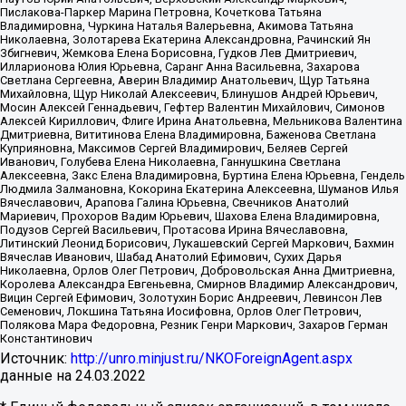
Пислакова-Паркер Марина Петровна, Кочеткова Татьяна
Владимировна, Чуркина Наталья Валерьевна, Акимова Татьяна
Николаевна, Золотарева Екатерина Александровна, Рачинский Ян
Збигневич, Жемкова Елена Борисовна, Гудков Лев Дмитриевич,
Илларионова Юлия Юрьевна, Саранг Анна Васильевна, Захарова
Светлана Сергеевна, Аверин Владимир Анатольевич, Щур Татьяна
Михайловна, Щур Николай Алексеевич, Блинушов Андрей Юрьевич,
Мосин Алексей Геннадьевич, Гефтер Валентин Михайлович, Симонов
Алексей Кириллович, Флиге Ирина Анатольевна, Мельникова Валентина
Дмитриевна, Вититинова Елена Владимировна, Баженова Светлана
Куприяновна, Максимов Сергей Владимирович, Беляев Сергей
Иванович, Голубева Елена Николаевна, Ганнушкина Светлана
Алексеевна, Закс Елена Владимировна, Буртина Елена Юрьевна, Гендель
Людмила Залмановна, Кокорина Екатерина Алексеевна, Шуманов Илья
Вячеславович, Арапова Галина Юрьевна, Свечников Анатолий
Мариевич, Прохоров Вадим Юрьевич, Шахова Елена Владимировна,
Подузов Сергей Васильевич, Протасова Ирина Вячеславовна,
Литинский Леонид Борисович, Лукашевский Сергей Маркович, Бахмин
Вячеслав Иванович, Шабад Анатолий Ефимович, Сухих Дарья
Николаевна, Орлов Олег Петрович, Добровольская Анна Дмитриевна,
Королева Александра Евгеньевна, Смирнов Владимир Александрович,
Вицин Сергей Ефимович, Золотухин Борис Андреевич, Левинсон Лев
Семенович, Локшина Татьяна Иосифовна, Орлов Олег Петрович,
Полякова Мара Федоровна, Резник Генри Маркович, Захаров Герман
Константинович
Источник:
http://unro.minjust.ru/NKOForeignAgent.aspx
данные на
24.03.2022