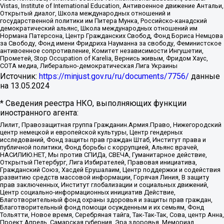
Vistas, Institute of International Education, Антивоенное движение Антальи,
Открытый диалог, Школа международных отношений и
государственной политики им Питера Мунка, Российско-канадский
демократический альянс, Школа международных отношений им
Нормана Патерсона, Центр Гражданских Свобод, Фонд Бориса Немцова
за Свободу, Фонд имени Фридриха Науманна за свободу, Феминистское
антивоенное сопротивление, Комитет независимости Ингушетии,
Прометей, Stop Occupation of Karelia, Вернись живым, Фридом Хаус,
СОТА медиа, Либерально-демократическая Лига Украины
Источник:
https://minjust.gov.ru/ru/documents/7756/
данные
на
13.05.2024
* Сведения реестра НКО, выполняющих функции
иностранного агента:
Лилит, Правозащитная группа Гражданин.Армия.Право, Нижегородский
центр немецкой и европейской культуры, Центр гендерных
исследований, Фонд защиты прав граждан Штаб, Институт права и
публичной политики, Фонд борьбы с коррупцией, Альянс врачей,
НАСИЛИЮ.НЕТ, Мы против СПИДа, СВЕЧА, Гуманитарное действие,
Открытый Петербург, Лига Избирателей, Правовая инициатива,
Гражданский Союз, Хасдей Ерушалаим, Центр поддержки и содействия
развитию средств массовой информации, Горячая Линия, В защиту
прав заключенных, Институт глобализации и социальных движений,
Центр социально-информационных инициатив Действие,
Благотворительный фонд охраны здоровья и защиты прав граждан,
Благотворительный фонд помощи осужденным и их семьям, Фонд
Тольятти, Новое время, Серебряная тайга, Так-Так-Так, Сова, центр Анна,
Проект Апрель, Самарская губерния, Эра здоровья, Мемориал,