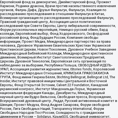
Европейский фонд за демократию, Джеймстаунский фонд, Прожект
Хармони, Родники дракона, Врачи против насильственного извлечения
органов, Фалунь Дафа, Друзья Фалуньгун, Фалуньгун, Коалиция по
расследованию преследования в отношении Фалуньгун в Китае,
Всемирная организация по расследованию преследований Фалуньгун,
Пражский гражданский центр, Ассоциация школ политических
исследований при Совете Европы, Центр либеральной современности,
Форум русскоязычных европейцев, Немецко-русский обмен, Бард
колледж, Европейский выбор, Фонд Ходорковского, Оксфордский
российский фонд, Фонд Будущее России, Компания свободы
информации, Проект Медиа, Международное партнерство за права
человека, Духовное Управление Евангельских Христиан Украинской
Христианской Церкви, Новое Поколение, Духовное Учебное Заведение
Международный Библейский Колледж, Международное христианское
движение, Всемирный Институт Саентологических Предприятий,
Церковь Духовной Технологии, Европейская сеть организаций по
наблюдению за выборами, Республика Польша, СВОБОДНЫЙ ИДЕЛЬ-
УРАЛ, Ассоциация развития журналистики, IStories fonds, Королевский
Институт Международных Отношений, КРИМСЬКА ПРАВОЗАХИСНА
ГРУПА, Фонд имени Генриха Бёлля, Stichting Bellingcat, Bellingcat Ltd, The
Insider, Институт правовой инициативы Центральной и Восточной
Европы, Фонд Открытой Эстонии, Calvert 22 Foundation, Канадский
украинский конгресс, Институт Макдональда-Лорье, Украинская
национальная федерация Канады, Декабристы, Международный
научный центр им Вудро Вильсона, Свободная пресса, Возрождение,
Всеукраинский духовный центр , Риддл, Русский антивоенный комитет в
Швеции, Проект Медуза, Фонд Андрея Сахарова, Форум свободной
России, Лига Свободных Наций, Transparеncy International, Форум
Свободных Народов ПостРоссии, Солидарность с гражданским
движением в России – Solidarus, КрымSOS, Свободный университет,