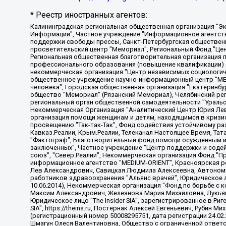
* Реестр иностранных агентов:
Калининградская региональная общественная организация "Экозащита!-Женсовет", Фонд содействия защите прав и свобод граждан "Общественный вердикт", Фонд "Институт Развития Свободы Информации", Частное учреждение "Информационное агентство МЕМО. РУ", Региональная общественная организация "Общественная комиссия по сохранению наследия академика Сахарова", Фонд поддержки свободы прессы, Санкт-Петербургская общественная правозащитная организация "Гражданский контроль", Межрегиональная общественная организация "Информационно-просветительский центр "Мемориал", Региональный Фонд "Центр Защиты Прав Средств Массовой Информации", с 05.12.2023 Фонд "Центр Защиты Прав Средств массовой информации", Региональная общественная благотворительная организация помощи беженцам и мигрантам "Гражданское содействие", Негосударственное образовательное учреждение дополнительного профессионального образования (повышение квалификации) специалистов "АКАДЕМИЯ ПО ПРАВАМ ЧЕЛОВЕКА", Свердловская региональная общественная организация "Сутяжник", Автономная некоммерческая организация "Центр независимых социологических исследований", Союз общественных объединений "Российский исследовательский центр по правам человека", Региональное общественное учреждение научно-информационный центр "МЕМОРИАЛ", Некоммерческая организация "Фонд защиты гласности", Автономная некоммерческая организация "Институт прав человека", Городская общественная организация "Екатеринбургское общество "МЕМОРИАЛ", Городская общественная организация "Рязанское историко-просветительское и правозащитное общество "Мемориал" (Рязанский Мемориал), Челябинский региональный орган общественной самодеятельности – женское общественное объединение "Женщины Евразии", Челябинский региональный орган общественной самодеятельности "Уральская правозащитная группа", Фонд содействия защите здоровья и социальной справедливости имени Андрея Рылькова, Автономная Некоммерческая Организация "Аналитический Центр Юрия Левады", Автономная некоммерческая организация социальной поддержки населения "Проект Апрель", Региональная общественная организация помощи женщинам и детям, находящимся в кризисной ситуации "Информационно-методический центр "Анна", Фонд содействия развитию массовых коммуникаций и правовому просвещению "Так-так-Так", Фонд содействия устойчивому развитию "Серебряная тайга", Свердловский региональный общественный фонд социальных проектов "Новое время", "Idel.Реалии", Кавказ.Реалии, Крым.Реалии, Телеканал Настоящее Время, Татаро-башкирская служба Радио Свобода (Azatliq Radiosi), Радио Свободная Европа/Радио Свобода (PCE/PC), "Сибирь.Реалии", "Фактограф", Благотворительный фонд помощи осужденным и их семьям, Автономная некоммерческая организация "Институт глобализации и социальных движений", Фонд "В защиту прав заключенных", Частное учреждение "Центр поддержки и содействия развитию средств массовой информации", Пензенский региональный общественный благотворительный фонд "Гражданский союз", "Север.Реалии", Некоммерческая организация Фонд "Правовая инициатива", Общество с ограниченной ответственностью "Радио Свободная Европа/Радио Свобода", Чешское информационное агентство "MEDIUM-ORIENT", Красноярская региональная общественная организация