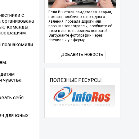
Если Вы стали свидетелем аварии,
частники с
пожара, необычного погодного
 организована
явления, провала дороги или
тью команды.
прорыва теплотрассы, сообщите об
этом в ленте народных новостей.
люстрациям.
Загружайте фотографии через
специальную форму.
и познакомили
ДОБАВИТЬ НОВОСТЬ
ям.
 детям
и чувства
ПОЛЕЗНЫЕ РЕСУРСЫ
овать себя
еч для юных