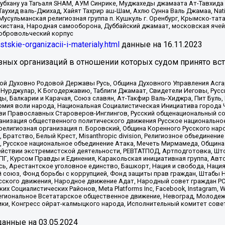
Субхану уа Тагьаля SHAM, АУМ Синрике, Муджахеды джамаата Ат-Тавхида
ухид валь-Джихад, Хайят Тахрир аш-Шам, Ахлю Сунна Валь Джамаа, Natio
Мусульманская религиозная группа п. Кушкуль г. Оренбург, Крымско-т
кистана, Народная самооборона, Дуббайский джамаат, московская ячей
добровольческий корпус
istskie-organizacii-i-materialy.html
данные на
16.11.2023
зных организаций в отношении которых судом принято вс
ской Духовно Родовой Державы Русь, Община Духовного Управления Асг
Нурджулар, К Богодержавию, Таблиги Джамаат, Свидетели Иеговы, Рус
, Балкарии и Карачая, Союз славян, Ат-Такфир Валь-Хиджра, Пит Буль,
рмия воли народа, Национальная Социалистическая Инициатива города 
ви Православных Староверов-Инглингов, Русский общенациональный сою
ганизация общественного политического движения Русское национально
елигиозная организация п. Боровский, Община Коренного Русского нар
 Братство, Белый Крест, Misanthropic division, Религиозное объединен
е, Русское национальное объединение Атака, Мечеть Мирмамеда, Община
йствии экстремистской деятельности, РЕВТАТПОД, Артподготовка, Што
, Курсом Правды и Единения, Каракольская инициативная группа, Автог
ь, Арестантское уголовное единство, Башкорт, Нация и свобода, Нация и
союз, Фонд борьбы с коррупцией, Фонд защиты прав граждан, Штабы На
сского движения, Народное движение Адат, Народный совет граждан РС
х Социалистических Районов, Meta Platforms Inc, Facebook, Instagram
Региональное Всетатарское общественное движение, Невоград, Молоде
ки, Конгресс ойрат-калмыцкого народа, Исполнительный комитет сове
анные на
03.05.2024