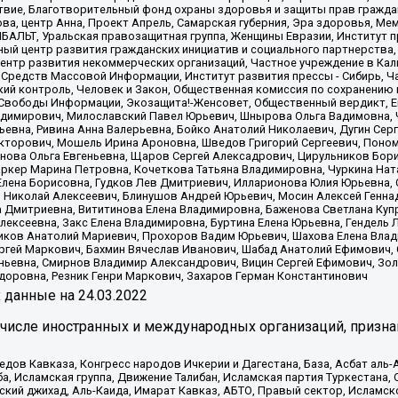
твие, Благотворительный фонд охраны здоровья и защиты прав гражда
 Сова, центр Анна, Проект Апрель, Самарская губерния, Эра здоровья, 
ИБАЛЬТ, Уральская правозащитная группа, Женщины Евразии, Институт п
ый центр развития гражданских инициатив и социального партнерства,
нтр развития некоммерческих организаций, Частное учреждение в Кал
 Средств Массовой Информации, Институт развития прессы - Сибирь, Ч
ий контроль, Человек и Закон, Общественная комиссия по сохранению
я Свободы Информации, Экозащита!-Женсовет, Общественный вердикт, 
ладимирович, Милославский Павел Юрьевич, Шнырова Ольга Вадимовна,
ьевна, Ривина Анна Валерьевна, Бойко Анатолий Николаевич, Дугин Сер
икторович, Мошель Ирина Ароновна, Шведов Григорий Сергеевич, Поно
нова Ольга Евгеньевна, Щаров Сергей Алексадрович, Цирульников Бори
ркер Марина Петровна, Кочеткова Татьяна Владимировна, Чуркина Нат
Елена Борисовна, Гудков Лев Дмитриевич, Илларионова Юлия Юрьевна, С
 Николай Алексеевич, Блинушов Андрей Юрьевич, Мосин Алексей Генна
а Дмитриевна, Вититинова Елена Владимировна, Баженова Светлана Куп
Алексеевна, Закс Елена Владимировна, Буртина Елена Юрьевна, Гендель
иков Анатолий Мариевич, Прохоров Вадим Юрьевич, Шахова Елена Влад
ргей Маркович, Бахмин Вячеслав Иванович, Шабад Анатолий Ефимович, 
ьевна, Смирнов Владимир Александрович, Вицин Сергей Ефимович, Зол
доровна, Резник Генри Маркович, Захаров Герман Константинович
x
данные на
24.03.2022
 числе иностранных и международных организаций, призна
в Кавказа, Конгресс народов Ичкерии и Дагестана, База, Асбат аль-Ан
ба, Исламская группа, Движение Талибан, Исламская партия Туркестан
ский джихад, Аль-Каида, Имарат Кавказ, АБТО, Правый сектор, Исламск