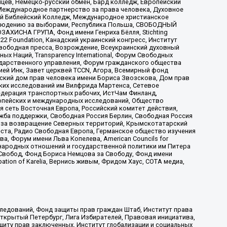
цев, Немецко-русский обмен, Бард колледж, Европейский
Международное партнерство за права человека, Духовное
ый Библейский Колледж, Международное христианское
аблюдению за выборами, Республика Польша, СВОБОДНЫЙ
АХИСНА ГРУПА, Фонд имени Генриха Бёлля, Stichting
t 22 Foundation, Канадский украинский конгресс, Институт
вободная пресса, Возрождение, Всеукраинский духовный
х Наций, Transparеncy International, Форум Свободных
ударственного управления, Форум гражданского общества
ией Инк, Завет церквей TCCN, Агора, Всемирный фонд
сский дом прав человека имени Бориса Звозскова, Дом прав
ских исследований им Вилфрида Мартенса, Сетевое
едерация транспортных рабочих, ИстЧам Финланд,
ропейских и международных исследований, Общество
я сеть Восточная Европа, Российский комитет действия,
жба поддержки, Свободная Россия Берлин, Свободная Россия
оюз за возвращение Северных территорий, Крымскотатарский
 креста, Радио Свободная Европа, Германское общество изучения
 Форум имени Льва Копелева, American Councils for
международных отношений и государственной политики им Питера
Свобод, Фонд Бориса Немцова за Свободу, Фонд имени
ion of Karelia, Вернись живым, Фридом Хаус, СОТА медиа,
ледований, Фонд защиты прав граждан Штаб, Институт права
Открытый Петербург, Лига Избирателей, Правовая инициатива,
иту прав заключенных, Институт глобализации и социальных