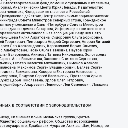
н, Благотворительный фонд помощи осужденным и их семьям,
Мемориал, Аналитический Центр Юрия Левады, Издательство
рав человека, Фонд защиты гласности, Российский
 Гражданское действие, Центр независимых социологических
ининграде Совета Министров северных стран, Гражданское
астное учреждение в Санкт-Петербурге Совета Министров
 наследия академика Сахарова, Информационное агентство
Евразийская антимонопольная ассоциация, Бедушев Петр
 Чанышева Лилия Айратовна, Сидорович Ольга Борисовна,
гей Георгиевич, Пивоваров Андрей Сергеевич, Аверин Виталий
марев Лев Александрович, Каргалицкий Борис Юльевич,
с Альбертович, Гасан Ольга Павловна, Паутов Юрий
алья Валерьевна, Акимова Татьяна Николаевна, Золотарева
аранг Анна Васильевна, Захарова Светлана Сергеевна,
дьевич, Гефтер Валентин Михайлович, Симонов Алексей
рияновна, Максимов Сергей Владимирович, Беляев Сергей
 Людмила Залмановна, Кокорина Екатерина Алексеевна,
имировна, Подузов Сергей Васильевич, Протасова Ирина
Сухих Дарья Николаевна, Орлов Олег Петрович,
отухин Борис Андреевич, Левинсон Лев Семенович, Локшина
нных в соответствии с законодательством
сар, Священная война, Исламская группа, Братья-
а, Общество социальных реформ, Общество возрождения
ое государство, Джабха аль-Нусра ли-Ахль аш-Шам, Народное