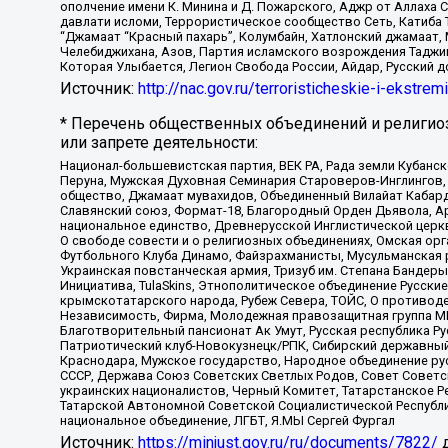
ополчение имени К. Минина и Д. Пожарского, Аджр от Аллаха 
давлати исломи, Террористическое сообщество Сеть, Катиба Та
“Джамаат “Красный пахарь”, Колумбайн, Хатлонский джамаат, 
Челебиджихана, Азов, Партия исламского возрождения Таджи
Которая Улыбается, Легион Свобода России, Айдар, Русский 
Источник:
http://nac.gov.ru/terroristicheskie-i-ekstrem
* Перечень общественных объединений и религио
или запрете деятельности:
Национал-большевистская партия, ВЕК РА, Рада земли Кубан
Перуна, Мужская Духовная Семинария Староверов-Инглингов, 
общество, Джамаат мувахидов, Объединенный Вилайат Кабарды
Славянский союз, Формат-18, Благородный Орден Дьявола, А
национальное единство, Древнерусской Инглистической церк
О свободе совести и о религиозных объединениях, Омская ор
Футбольного Клуба Динамо, Файзрахманисты, Мусульманская р
Украинская повстанческая армия, Тризуб им. Степана Бандеры,
Инициатива, TulaSkins, Этнополитическое объединение Русски
крымскотатарского народа, Рубеж Севера, ТОЙС, О противоде
Независимость, Фирма, Молодежная правозащитная группа МПГ
Благотворительный пансионат Ак Умут, Русская республика Рус
Патриотический клуб-Новокузнецк/РПК, Сибирский державный 
Краснодара, Мужское государство, Народное объединение ру
СССР, Держава Союз Советских Светлых Родов, Совет Советски
украинских националистов, Черный Комитет, Татарстанское 
Татарской Автономной Советской Социалистической Республи
национальное объединение, ЛГБТ, Я.МЫ Сергей Фургал
Источник:
https://minjust.gov.ru/ru/documents/7822/
д