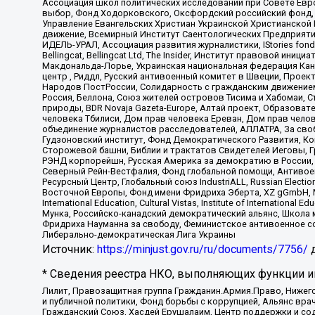
Ассоциация школ политических исследований при Совете Евр
выбор, Фонд Ходорковского, Оксфордский российский фонд, 
Управление Евангельских Христиан Украинской Христианской
движение, Всемирный Институт Саентологических Предприяти
ИДЕЛЬ-УРАЛ, Ассоциация развития журналистики, IStories fo
Bellingcat, Bellingcat Ltd, The Insider, Институт правовой ин
Макдональда-Лорье, Украинская национальная федерация Кан
центр , Риддл, Русский антивоенный комитет в Швеции, Проект
Народов ПостРоссии, Солидарность с гражданским движением 
Россия, Беллона, Союз жителей островов Тисима и Хабомаи, 
природы, BDR Novaja Gazeta-Europe, Алтай проект, Образова
человека Тбилиси, Дом прав человека Ереван, Дом прав челов
объединение журналистов расследователей, АЛЛАТРА, За своб
Гудзоновский институт, Фонд Демократического Развития, К
Сторожевой башни, Библии и трактатов Свидетелей Иеговы, Г
РЭНД корпорейшн, Русская Америка за демократию в России, 
Северный Рейн-Вестфалия, Фонд глобальной помощи, Антивоенн
Ресурсный Центр, Глобальный союз IndustriALL, Russian Electi
Восточной Европы, Фонд имени Фридриха Эберта, XZ gGmbH, М
International Education, Cultural Vistas, Institute of Intern
Мунка, Российско-канадский демократический альянс, Школа
Фридриха Науманна за свободу, Феминистское антивоенное соп
Либерально-демократическая Лига Украины
Источник:
https://minjust.gov.ru/ru/documents/7756/
д
* Сведения реестра НКО, выполняющих функции ин
Лилит, Правозащитная группа Гражданин.Армия.Право, Нижего
и публичной политики, Фонд борьбы с коррупцией, Альянс вр
Гражданский Союз, Хасдей Ерушалаим, Центр поддержки и сод