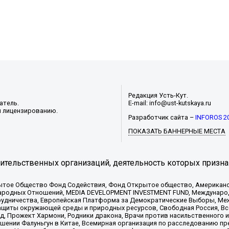
Редакция Усть-Кут.
атель.
E-mail: info@ust-kutskaya.ru
и лицензированию.
Разработчик сайта –
INFOROS 2
ПОКАЗАТЬ БАННЕРНЫЕ МЕСТА
тельственных организаций, деятельность которых призна
ытое Общество Фонд Содействия, Фонд Открытое общество, Американо
родных Отношений, MEDIA DEVELOPMENT INVESTMENT FUND, Международн
рудничества, Европейская Платформа за Демократические Выборы, Ме
щиты окружающей среды и природных ресурсов, Свободная Россия, Все
, Прожект Хармони, Родники дракона, Врачи против насильственного и
шении Фалуньгун в Китае, Всемирная организация по расследованию пр