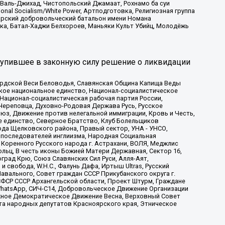
 Валь-Джихад, Чистопольский Джамаат, Рохнамо ба суи
nal Socialism/White Power, Артподготовка, Религиозная группа
атарский добровольческий батальон имени Номана
ка, Батал-Хаджи Белхороев, Маньяки Культ Убийц, Молодёжь
тупившее в законную силу решение о ликвидации
ардской Веси Беловодья, Славянская Община Капища Веды
ское национальное единство, Национал-социалистическое
 Национал-социалистическая рабочая партия России,
Череповца, Духовно-Родовая Держава Русь, Русское
з, Движение против нелегальной иммиграции, Кровь и Честь,
е единство, Северное Братство, Клуб Болельщиков
ода Щелковского района, Правый сектор, УНА - УНСО,
ие последователей инглиизма, Народная Социальная
 Коренного Русского народа г. Астрахани, ВОЛЯ, Меджлис
льц, В честь иконы Божией Матери Державная, Сектор 16,
рад Крю, Союз Славянских Сил Руси, Алля-Аят,
 свобода, W.H.С., Фалунь Дафа, Иртыш Ultras, Русский
вального, Совет граждан СССР Прикубанского округа г.
ФСР СССР Архангельской области, Проект Штурм, Граждане
, WhatsApp, СИЧ-С14, Добровольческое Движение Организации
жное Демократическое Движение Весна, Верховный Совет
та народных депутатов Красноярского края, Этническое