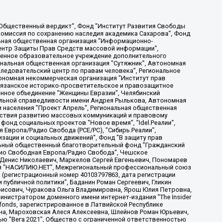
, Дальневосточное общественное движение "Маяк", Санкт-Петербургская ЛГБТ-инициативная группа "Выход", Инициативная группа ЛГБТ+ "Реверс", Алексеев Андрей Викторович, Бекбулатова Таисия Львовна, Беляев Иван Михайлович, Владыкина Елена Сергеевна, Гельман Марат Александрович, Никульшина Вероника Юрьевна, Толоконникова Надежда Андреевна, Шендерович Виктор Анатольевич, Общество с ограниченной ответственностью "Данное сообщение", Общество с ограниченной ответственностью Издательский дом "Новая глава", Айнбиндер Александра Александровна, Московский комьюнити-центр для ЛГБТ+инициатив, Благотворительный фонд развития филантропии, Deutsche Welle (Германия, Kurt-Schumacher-Strasse 3, 53113 Bonn), Борзунова Мария Михайловна, Воробьев Виктор Викторович, Голубева Анна Львовна, Константинова Алла Михайловна, Малкова Ирина Владимировна, Мурадов Мурад Абдулгалимович, Осетинская Елизавета Николаевна, Понасенков Евгений Николаевич, Ганапольский Матвей Юрьевич, Киселев Евгений Алексеевич, Борухович Ирина Григорьевна, Дремин Иван Тимофеевич, Дубровский Дмитрий Викторович, Красноярская региональная общественная организация поддержки и развития альтернативных образовательных технологий и межкультурных коммуникаций "ИНТЕРРА", Маяковская Екатерина Алексеевна, Фейгин Марк Захарович, Филимонов Андрей Викторович, Дзугкоева Регина Николаевна, Доброхотов Роман Александрович, Дудь Юрий Александрович, Елкин Сергей Владимирович, Кругликов Кирилл Игоревич, Сабунаева Мария Леонидовна, Семенов Алексей Владимирович, Шаинян Карен Багратович, Шульман Екатерина Михайловна, Асафьев Артур Валерьевич, Вахштайн Виктор Семенович, Венедиктов Алексей Алексеевич, Лушникова Екатерина Евгеньевна, Волков Леонид Михайлович, Невзоров Александр Глебович, Пархоменко Сергей Борисович, Сироткин Ярослав Николаевич, Кара-Мурза Владимир Владимирович, Баранова Наталья Владимировна, Гозман Леонид Яковлевич, Кагарлицкий Борис Юльевич, Климарев Михаил Валерьевич, Милов Владимир Станиславович, Автономная некоммерческая организация Краснодарский центр современного искусства "Типография", Моргенштерн Алишер Тагирович, Соболь Любовь Эдуардовна, Общество с ограниченной ответственностью "ЛИЗА НОРМ", Каспаров Гарри Кимович, Ходорковский Михаил Борисович, Общество с ограниченной ответственностью "Апрельские тезисы", Данилович Ирина Брониславовна, Кашин Олег Владимирович, Петров Николай Владимирович, Пивоваров Алексей Владимирович, Соколов Михаил Владимирович, Цветкова Юлия Владимировна, Чичваркин Евгений Александрович, Комитет против пыток/Команда против пыток, Общество с ограниченной ответственностью "Первый научный", Общество с ограниченной ответственностью "Вертолет и ко", Белоцерковская Вероника Борисовна, Кац Максим Евгеньевич, Лазарева Татьяна Юрьевна, Шаведдинов Руслан Табризович, Яшин Илья Валерьевич, Общество с ограниченной ответственностью "Иноагент ААВ", Алешковский Дмитрий Петрович, Альбац Евгения Марковна, Быков Дмитрий Львович, Галямина Юлия Евгеньевна, Лойко Сергей Леонидович, Мартынов Кирилл Константинович, Медведев Сергей Александрович, Крашенинников Федор Геннадиевич, Гордеева Катерина Вл