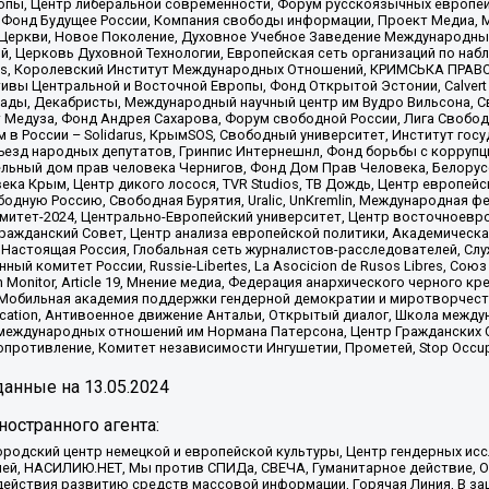
опы, Центр либеральной современности, Форум русскоязычных европей
Фонд Будущее России, Компания свободы информации, Проект Медиа, 
 Церкви, Новое Поколение, Духовное Учебное Заведение Международн
й, Церковь Духовной Технологии, Европейская сеть организаций по н
nds, Королевский Институт Международных Отношений, КРИМСЬКА ПРАВОЗ
ициативы Центральной и Восточной Европы, Фонд Открытой Эстонии, Calver
ады, Декабристы, Международный научный центр им Вудро Вильсона, С
 Медуза, Фонд Андрея Сахарова, Форум свободной России, Лига Свободны
в России – Solidarus, КрымSOS, Свободный университет, Институт гос
Съезд народных депутатов, Гринпис Интернешнл, Фонд борьбы с коррупц
тельный дом прав человека Чернигов, Фонд Дом Прав Человека, Белору
ека Крым, Центр дикого лосося, TVR Studios, ТВ Дождь, Центр европей
одную Россию, Свободная Бурятия, Uralic, UnKremlin, Международная ф
омитет-2024, Центрально-Европейский университет, Центр восточноев
ражданский Совет, Центр анализа европейской политики, Академическа
Настоящая Россия, Глобальная сеть журналистов-расследователей, Слу
ый комитет России, Russie-Libertes, La Asocicion de Rusos Libres, С
on Monitor, Article 19, Мнение медиа, Федерация анархического черного
обильная академия поддержки гендерной демократии и миротворчества,
ational Education, Антивоенное движение Антальи, Открытый диалог, Школа 
 международных отношений им Нормана Патерсона, Центр Гражданских 
ротивление, Комитет независимости Ингушетии, Прометей, Stop Occupat
анные на
13.05.2024
остранного агента:
родский центр немецкой и европейской культуры, Центр гендерных исс
ачей, НАСИЛИЮ.НЕТ, Мы против СПИДа, СВЕЧА, Гуманитарное действие, 
ействия развитию средств массовой информации, Горячая Линия, В защ