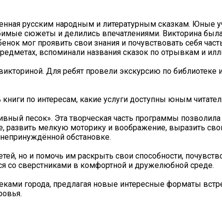
енная русским народным и литературным сказкам. Юные у
бимые сюжеты и делились впечатлениями. Викторина была
енок мог проявить свои знания и почувствовать себя час
предметах, вспоминали названия сказок по отрывкам и ил
викториной. Для ребят провели экскурсию по библиотеке 
ть книги по интересам, какие услуги доступны юным читател
ивный песок». Эта творческая часть программы позволила
е, развить мелкую моторику и воображение, выразить сво
в непринуждённой обстановке.
тей, но и помочь им раскрыть свои способности, почувств
ся со сверстниками в комфортной и дружелюбной среде.
еками города, предлагая новые интересные форматы встр
ровья.