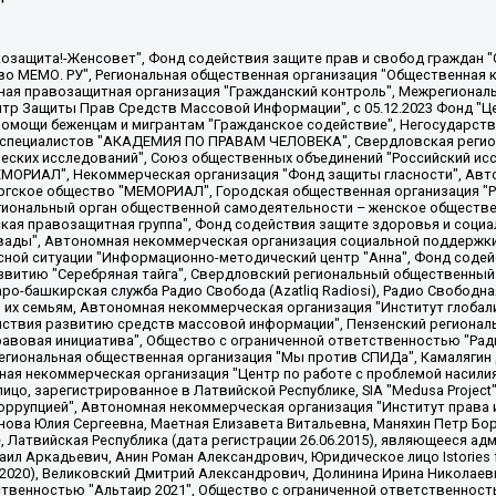
 "Мы против СПИДа", Камалягин Денис Николаевич, Маркелов Сергей Евгеньевич, Пономарев Лев Александрович, Савицкая Людмила Алексеевна, Автономная некоммерческая организация "Центр по работе с проблемой насилия "НАСИЛИЮ.НЕТ", Межрегиональный профессиональный союз работников здравоохранения "Альянс врачей", Юридическое лицо, зарегистрированное в Латвийской Республике, SIA "Medusa Project" (регистрационный номер 40103797863, дата регистрации 10.06.2014), Некоммерческая организация "Фонд по борьбе с коррупцией", Автономная некоммерческая организация "Институт права и публичной политики", Баданин Роман Сергеевич, Гликин Максим Александрович, Железнова Мария Михайловна, Лукьянова Юлия Сергеевна, Маетная Елизавета Витальевна, Маняхин Петр Борисович, Чуракова Ольга Владимировна, Ярош Юлия Петровна, Юридическое лицо "The Insider SIA", зарегистрированное в Риге, Латвийская Республика (дата регистрации 26.06.2015), являющееся администратором доменного имени интернет-издания "The Insider SIA", https://theins.ru, Постернак Алексей Евгеньевич, Рубин Михаил Аркадьевич, Анин Роман Александрович, Юридическое лицо Istories fonds, зарегистрированное в Латвийской Республике (регистрационный номер 50008295751, дата регистрации 24.02.2020), Великовский Дмитрий Александрович, Долинина Ирина Николаевна, Мароховская Алеся Алексеевна, Шлейнов Роман Юрьевич, Шмагун Олеся Валентиновна, Общество с ограниченной ответственностью "Альтаир 2021", Общество с ограниченной ответственностью "Вега 2021", Общество с ограниченной ответственностью "Главный редактор 2021", Общество с ограниченной ответственностью "Ромашки монолит", Важенков Артем Валерьевич, Ивановская областная общественная организация "Центр гендерных исследований", Гурман Юрий Альбертович, Медиапроект "ОВД-Инфо", Егоров Владимир Владимирович, Жилинский Владимир Александрович, Общество с ограниченной ответственностью "ЗП", Иванова София Юрьевна, Карезина Инна Павловна, Кильтау Екатерина Викторовна, Петров Алексей Викторович, Пискунов Сергей Евгеньевич, Смирнов Сергей Сергеевич, Тихонов Михаил Сергеевич, Общество с ограниченной ответственностью "ЖУРНАЛИСТ-ИНОСТРАННЫЙ АГЕНТ", Арапова Галина Юрьевна, Вольтская Татьяна Анатольевна, Американская компания "Mason G.E.S. Anonymous Foundation" (США), являющаяся владельцем интернет-издания https://mnews.world/, Компания "Stichting Bellingcat", зарегистрированная в Нидерландах (дата регистрации 11.07.2018), Захаров Андрей Вячеславович, Клепиковская Екатерина Дмитриевна, Общество с ограниченной ответственностью "МЕМО", Перл Роман Александрович, Симонов Евгений Алексеевич, Соловьева Елена Анатольевна, Сотников Даниил Владимирович, Сурначева Елизавета Дмитриевна, Автономная некоммерческая организация по защите прав человека и информированию населения "Якутия – Наше Мнение", Общество с ограниченной ответственностью "Москоу диджитал медиа", с 26.01.2023 Общество с ограниченной ответственностью "Чайка Белые сады", Ветошкина Валерия Валерьевна, Заговора Максим Александрович, Межрегиональное общественное движение "Российская ЛГБТ - сеть", Оленичев Максим Владимирович, Павлов Иван Юрьевич, Скворцова Елена Сергеевна, Общество с ограниченной ответственностью "Как бы инагент", Кочетков Игорь Викторович, Общество с ограниченной ответственностью "Честные выборы", Еланчик Олег Александрович, Общество с ограниченной ответственностью "Нобелевский призыв", Гималова Регина Эмилевна, Григорьев Андрей Валерьевич, Григорьева Алина Александровна, Ассоциация по содействию защите прав призывников, альтернативнослужащих и военнослужащих "Правозащитная группа "Гражданин.Армия.Право", Хисамова Регина Фаритовна, Автономная некоммерческая организация по реализации социально-правовых программ "Лилит"