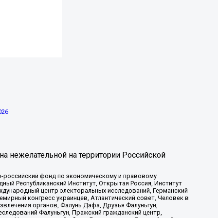
026
на нежелательной на территории Российской
-российский фонд по экономическому и правовому
ый Республиканский Институт, Открытая Россия, Институт
ждународный центр электоральных исследований, Германский
мирный конгресс украинцев, Атлантический совет, Человек в
звлечения органов, Фалунь Дафа, Друзья Фалуньгун,
еследований Фалуньгун, Пражский гражданский центр,