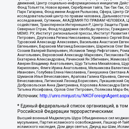
движений, Центр социально-информационных инициатив Дейс
Фонд Тольятти, Новое время, Серебряная тайга, Так-Так-Так,
Парк Гагарина, Фонд имени Андрея Рылькова, Сфера, Центр С
исследовательский центр по правам человека, Дальневосточн
исследований, Сутяжник, АКАДЕМИЯ ПО ПРАВАМ ЧЕЛОВЕКА, Це
содействие, Трансперенси Интернешнл-Р, Центр Защиты Прав
Северных Стран, Фонд поддержки свободы прессы, Гражданск
МЕМО. РУ, Институт региональной прессы, Институт Развити
Петрович, Дзугкоева Регина Николаевна, Кривенко Сергей В
Туровский Александр Алексеевич, Васильева Анастасия Евген
Евгеньевич, Барахоев Магомед Бекханович, Шарипков Олег В
Созаев Валерий Валерьевич, Исламов Тимур Рифгатович, Рома
Анатольевич, Верховский Александр Маркович, Пислакова-Па
Екатерина Александровна, Рачинский Ян Збигневич, Жемкова 
Аверин Владимир Анатольевич, Щур Татьяна Михайловна, Щур
Кириллович, Флиге Ирина Анатольевна, Мельникова Валентин
Иванович, Голубева Елена Николаевна, Ганнушкина Светлана 
Шуманов Илья Вячеславович, Арапова Галина Юрьевна, Свечн
Вячеславовна, Литинский Леонид Борисович, Лукашевский Се
Добровольская Анна Дмитриевна, Королева Александра Евген
Татьяна Иосифовна, Орлов Олег Петрович, Полякова Мара Фе
Источник:
http://unro.minjust.ru/NKOForeignAgent.asp
* Единый федеральный список организаций, в том
Российской Федерации террористическими:
Высший военный Маджлисуль Шура Объединенных сил моджахедо
мусульмане, Партия исламского освобождения, Лашкар-И-Тай
исламского наследия, Дом двух святых, Джунд аш-Шам, Ислам