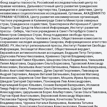
Фонд защиты гласности, Российский исследовательский центр по
правам человека, Дальневосточный центр развития гражданских
инициатив и социального партнерства, Гражданское действие, Центр
независимых социологических исследований, Сутяжник, АКАДЕМИЯ ПО
ПРАВАМ ЧЕЛОВЕКА, Центр развития некоммерческих организаций,
Частное учреждение в Калининграде Совета Министров северных
стран, Гражданское содействие, Трансперенси Интернешнл-Р, Центр
Защиты Прав Средств Массовой Информации, Институт развития
прессы - Сибирь, Частное учреждение в Санкт-Петербурге Совета
Министров Северных Стран, Фонд поддержки свободы прессы,
Гражданский контроль, Человек и Закон, Общественная комиссия по
сохранению наследия академика Сахарова, Информационное агентство
МЕМО. РУ, Институт региональной прессы, Институт Развития Свободы
Информации, Экозащита!-Женсовет, Общественный вердикт,
Евразийская антимонопольная ассоциация, Бедушев Петр Петрович,
Дзугкоева Регина Николаевна, Кривенко Сергей Владимирович,
Милославский Павел Юрьевич, Шнырова Ольга Вадимовна, Чанышева
Лилия Айратовна, Сидорович Ольга Борисовна, Туровский Александр
Алексеевич, Васильева Анастасия Евгеньевна, Ривина Анна Валерьевна,
Бойко Анатолий Николаевич, Дугин Сергей Георгиевич, Пивоваров
Андрей Сергеевич, Аверин Виталий Евгеньевич, Барахоев Магомед
Бекханович, Шарипков Олег Викторович, Мошель Ирина Ароновна,
Шведов Григорий Сергеевич, Пономарев Лев Александрович,
Каргалицкий Борис Юльевич, Созаев Валерий Валерьевич, Исламов
Тимур Рифгатович, Романова Ольга Евгеньевна, Щаров Сергей
Алексадрович, Цирульников Борис Альбертович, Гасан Ольга Павловна,
Паутов Юрий Анатольевич, Верховский Александр Маркович,
Пислакова-Паркер Марина Петровна, Кочеткова Татьяна
Владимировна, Чуркина Наталья Валерьевна, Акимова Татьяна
Николаевна, Золотарева Екатерина Александровна, Рачинский Ян