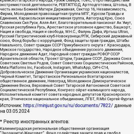
крымскотатарского народа, Рубеж Севера, ТОЙС, О противодействии
экстремистской деятельности, РЕВТАТПОД, Артподготовка, Штольц, В
честь иконы Божией Матери Державная, Сектор 16, Независимость,
Фирма, Молодежная правозащитная группа МПГ, Курсом Правды и
Единения, Каракольская инициативная группа, Автоград Крю, Союз
Славянских Сил Руси, Алля-Аят, Благотворительный пансионат Ак Умут,
Русская республика Русь, Арестантское уголовное единство, Башкорт,
Нация и свобода, Нация и свобода, W.H.С., Фалунь Дафа, Иртыш Ultras,
Русский Патриотический клуб-Новокузнецк/РПК, Сибирский державный
союз, Фонд борьбы с коррупцией, Фонд защиты прав граждан, Штабы
Навального, Совет граждан СССР Прикубанского округа г. Краснодара,
Мужское государство, Народное объединение русского движения,
Народное движение Адат, Народный совет граждан РСФСР СССР
Архангельской области, Проект Штурм, Граждане СССР, Держава Союз
Советских Светлых Родов, Совет Советских Социалистических Районов,
Meta Platforms Inc, Facebook, Instagram, WhatsApp, СИЧ-С14,
Добровольческое Движение Организации украинских националистов,
Черный Комитет, Татарстанское Региональное Всетатарское
общественное движение, Невоград, Молодежное Демократическое
Движение Весна, Верховный Совет Татарской Автономной Советской
Социалистической Республики, Конгресс ойрат-калмыцкого народа,
Исполнительный комитет совета народных депутатов Красноярского
края, Этническое национальное объединение, ЛГБТ, Я.МЫ Сергей Фургал
Источник:
https://minjust.gov.ru/ru/documents/7822/
данные
на
03.05.2024
* Реестр иностранных агентов:
Калининградская региональная общественная организация "Экозащита!-Женсовет", Фонд содействия защите прав и свобод граждан "Общественный вердикт", Фонд "Институт Развития Свободы Информации", Частное учреждение "Информационное агентство МЕМО. РУ", Региональная общественная организация "Общественная комиссия по сохранению наследия академика Сахарова", Фонд поддержки свободы прессы, Санкт-Петербургская общественная правозащитная организация "Гражданский контроль", Межрегиональная общественная организация "Информационно-просветительский центр "Мемориал", Региональный Фонд "Центр Защиты Прав Средств Массовой Информации", с 05.12.2023 Фонд "Центр Защиты Прав Средств массовой информации", Региональная общественная благотворительная организация помощи беженцам и мигрантам "Гражданское содействие", Негосударственное образовательное учреждение дополнительного профессионального образования (повышение квалификации) специалистов "АКАДЕМИЯ ПО ПРАВАМ ЧЕЛОВЕКА", Свердловская региональная общественная организация "Сутяжник", Автономная некоммерческая организация "Центр независимых социологических исследований", Союз общественных объединений "Российский исследовательский центр по правам человека", Региональное общественное учреждение научно-информационный центр "МЕМОРИАЛ", Некоммерческая организация "Фонд защиты гласности", Автономная некоммерческая организация "Институт прав человека", Городская общественная организация "Екатеринбургское общество "МЕМОРИАЛ", Городская общественная организация "Рязанское историко-просветительское и правозащитное общество "Мемориал" (Рязанский Мемориал), Челябинский региональный орган общественной самодеятельности – женское общественное объединение "Женщины Евразии", Челябинский региональный орган общественной самодеятельности "Уральская правозащитная группа", Фонд содействия защите здоровья и социальной справедливости имени Андрея Рылькова, Автономная Некоммерческая Организация "Аналитический Центр Юрия Левады", Автономная некоммерческая организация социальной поддержки населения "Проект Апрель", Региональная общественная организация помощи женщинам и детям, находящимся в кризисной ситуации "Информационно-методический центр "Анна", Фонд содействия развитию массовых коммуникаций и правовому просвещению "Так-так-Так", Фонд содействия устойчивому развитию "Серебряная тайга", Свердловский региональный общественный фонд социальных проектов "Новое время", "Idel.Реалии", Кавказ.Реалии, Крым.Реалии, Телеканал Настоящее Время, Татаро-башкирская служба Радио Свобода (Azatliq Radiosi), Радио Свободная Европа/Радио Свобода (PCE/PC), "Сибирь.Реалии", "Фактограф", Благотворительный фонд помощи осужденным и их семьям, Автономная некоммерческая организация "Институт глобализации и социальных движений", Фонд "В защиту прав заключенных", Частное учреждение "Центр поддержки и содействия развитию средств массовой информации", Пензенский региональный общественный благотворительный фонд "Гражданский союз", "Север.Реалии", Некоммерческая организация Фонд "Правовая инициатива", Общество с ограниченной ответственностью "Радио Свободная Европа/Радио Свобода", Чешское информационное агентство "MEDIUM-ORIENT", Красноярская региональная общественная организация "Мы против СПИДа", Камалягин Денис Николаевич, Маркелов Сергей Евгеньевич, Пономарев Лев Александрович, Савицкая Людмила Алексеевна, Автономная некоммерческая организация "Центр по работе с проблемой насилия "НАСИЛИЮ.НЕТ", Межрегиональный профессиональный союз работников здравоохранения "Альянс врачей", Юридическое лицо, зарегистрированное в Латвийской Республике, SIA "Medusa Project" (регистрационный номер 40103797863, дата регистрации 10.06.2014), Некоммерческая организация "Фонд по борьбе с коррупцией", Автономная некоммерческая организация "Институт права и публичной политики", Баданин Роман Сергеевич, Гликин Максим Александрович, Железнова Мария Михайловна, Лукьянова Юлия Сергеевна, Маетная Елизавета Витальевна, Маняхин Петр Борисович, Чуракова Ольга Владимировна, Ярош Юлия Петровна, Юридическое лицо "The Insider SIA", зарегистрированное в Риге, Латвийская Республика (дата регистрации 26.06.2015), являющееся администратором доменного имени интернет-издания "The Insider SIA", https://theins.ru, Постернак Алексей Евгеньевич, Рубин Михаил Аркадьевич, Анин Роман Александрович, Юридическое лицо Istories fonds, зарегистрированное в Латвийской Республике (регистрационный номер 50008295751, дата регистрации 24.02.2020), Великовский Дмитрий Александрович, Долинина Ирина Николаевна, Мароховская Алеся Алексеевна, Шлейнов Роман Юрьевич, Шмагун Олеся Валентиновна, Общество с ограниченной ответственностью "Альтаир 2021", Общество с ограниченной ответственностью "Вега 2021", Общество с ограниченной ответственностью "Главный редактор 2021", Общество с ограниченной ответственностью "Ромашки монолит", Важенков Артем Валерьевич, Ивановская областная общественная организация "Центр гендерных исследований", Гурман Юрий Альбертович, Медиапроект "ОВД-Инфо", Егоров Владимир Владимирович, Жилинский Владимир Александрович, Общество с ограниченной ответственностью "ЗП", Иванова София Юрьевна, Карезина Инна Павловна, Кильтау Екатерина Викторовна, Петров Алексей Викторович, Пискунов Сергей Евгеньевич, Смирнов Сергей Сергеевич, Тихонов Михаил Сергеевич, Общество с ограниченной ответственностью "ЖУРНАЛИСТ-ИНОСТРАННЫЙ АГЕНТ", Арапова Галина Юрьевна, Вольтская Татьяна Анатольевна, Американская компания "Mason G.E.S. Anonymous Foundation" (США), являющаяся владельцем интернет-издания https://mnews.world/, Компания "Stichting Bellingcat", зарегистрированная в Нидерландах (дата регистрации 11.07.2018), Захаров Андрей Вячеславович, Клепиковская Екатерина Дмитриевна, Общество с ограниченной ответственностью "МЕМО", Перл Роман Александрович, Симонов Евгений Алексеевич, Соловьева Елена Анатольевна, Сотников Даниил Владимирович, Сурначева Елизавета Дмитриевна, Автономная некоммерческая организация по защите прав человека и информированию населения "Якутия – Наше Мнение", Общество с ограниченной ответственностью "Москоу диджитал медиа", с 26.01.2023 Общество с ограниченной ответственностью "Чайка Белые сады", Ветошкина Валерия Валерьевна, Заговора Максим Александрович, Межрегиональное общественное движение "Российская ЛГБТ - сеть", Оленичев Максим Владимирович, Павлов Иван Юрьевич, Скворцова Елена Сергеевна, Общество с ограниченной ответственностью "Как бы инагент", Кочетков Игорь Викторович, Общество с ограниченной ответственностью "Честные выборы", Еланчик Олег Александрович, Общество с ограниченной ответственностью "Нобелевский призыв", Гималова Регина Эмилевна, Григорьев Андрей Валерьевич, Григорьева Алина Александровна, Ассоциация по содействию защите прав призывников, альтернативнослужащих и военнослужащих "Правозащитная группа "Гражданин.Армия.Право", Хисамова Регина Фаритовна, Автономная некоммерческая организация по реализации социально-правовых программ "Лилит", Дальневосточное общественное движение "Маяк", Санкт-Петербургская ЛГБТ-инициативная группа "Выход", Инициативная группа ЛГБТ+ "Реверс", Алексеев Андрей Викторович, Бекбулатова Таисия Львовна, Беляев Иван Михайлович, Владыкина Елена Сергеевна, Гельман Марат Александрович, Никульшина Вероника Юрьевна, Толоконникова Надежда Андреевна, Шендерович Виктор Анатольевич, Общество с ограниченной ответственностью "Данное сообщение", Общество с ограниченной ответственностью Издательский дом "Новая глава", Айнбиндер Александра Александровна, Московский комьюнити-центр для ЛГБТ+инициатив, Благотворительный фонд развития филантропии, Deutsche Welle (Германия, Kurt-Schumacher-Strasse 3, 53113 Bonn), Борзунова Мария Михайловна, Воробьев Виктор Викторович, Голубева Анна Львовна, Константинова Алла Михайловна, Малкова Ирина Владимировна, Мурадов Мурад Абдулгалимович, Осетинская Елизавета Николаевна, Понасенков Евгений Николаевич, Ганапольский Матвей Юрьевич, Киселев Евгений Алексеевич, Борухович Ирина Григорьевна, Дремин Иван Тимофеевич, Дубровский Дмитрий Викторович, Красноярская региональная общественная организация поддержки и развития альтернативных образовательных технологий и межкультурных коммуникаций "ИНТЕРРА", Маяковская Екатерина Алексеевна, Фейгин Марк Захарович, Филимонов Андрей Викторович, Дзугкоева Регина Николаевна, Доброхотов Роман Александрович, Дудь Юрий Александрович, Елкин Сергей Владимирович, Кругликов Кирилл Игоревич, Сабунаева Мария Леонидовна, Семенов Алексей Владимирович, Шаинян Карен Багратович, Шульман Екатерина Михайловна, Асафьев Артур Валерьевич, Вахштайн Виктор Семенович, Венедиктов Алексей Алексеевич, Лушникова Екатерина Евгеньевна, Волков Леонид Михайлович, Невзоров Александр Глебович, Пархоменко Сергей Борисович, Сироткин Ярослав Николаевич, Кара-Мурза Владимир Владимирович, Баранова Наталья Владимировна, Гозман Леонид Яковлевич, Кагарлицкий Борис Юльевич, Климарев Михаил Валерьевич, Милов Владимир Станиславович, Автономная некоммерческая организация Краснодарский центр современного искусства "Типография", Моргенштерн Алишер Тагирович, Соболь Любовь Эдуардовна, Общество с ограниченной ответственностью "ЛИЗА НОРМ", Каспаров Гарри Кимович, Ходорковский Михаил Борисович, Общество с ограниченной ответственностью "Апрельские тезисы", Данилович Ирина Брониславовна, Кашин Олег Владимирович, Петров Николай Владимирович, Пивоваров Алексей Владимирович, Соколов Михаил Владимирович, Цветкова Юлия Владимировна, Чичваркин Евгений Александрович, Комитет против пыток/Команда против пыток, Общество с ограниченной ответственностью "Первый научный", Общество с ограниченной ответственностью "Вертолет и ко", Белоцерковская Вероника Борисовна, Кац Максим Евгеньевич, Лазарева Татьяна Юрьевна, Шаведдинов Руслан Табризович, Яшин Илья Валерьевич, Общество с ограниченной ответственностью "Иноагент ААВ", Алешковский Дмитрий Петрович, Альбац Евгения Марковна, Быков Дмитрий Львович, Галямина Юлия Евгеньевна, Лойко Сергей Леонидович, Мартынов Кирилл Константинович, Медведев Сергей Александрович, Крашенинников Федор Геннадиевич, Гордеева Катерина Вл