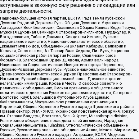
вступившее в законную силу решение о ликвидации или
запрете деятельности:
Национал-большевистская партия, ВЕК РА, Рада земли Кубанской
Духовно Родовой Державы Русь, Община Духовного Управления
Асгардской Веси Беловодья, Славянская Община Капища Веды Перуна,
Мужская Духовная Семинария Староверов-Инглингов, Нурджулар, К
Богодержавию, Таблиги Джамаат, Свидетели Иеговы, Русское
национальное единство, Национал-социалистическое общество,
Джамаат мувахидов, Объединенный Вилайат Кабарды, Балкарии и
Карачая, Союз славян, Ат-Такфир Валь-Хиджра, Пит Буль, Национал-
социалистическая рабочая партия России, Славянский союз,
Формат-18, Благородный Орден Дьявола, Армия воли народа,
Национальная Социалистическая Инициатива города Череповца,
Духовно-Родовая Держава Русь, Русское национальное единство,
Древнерусской Инглистической церкви Православных Староверов-
Инглингов, Русский общенациональный союз, Движение против
нелегальной иммиграции, Кровь и Честь, О свободе совести и о
религиозных объединениях, Омская организация общественного
политического движения Русское национальное единство, Северное
Братство, Клуб Болельщиков Футбольного Клуба Динамо,
Файзрахманисты, Мусульманская религиозная организация п.
Боровский, Община Коренного Русского народа Щелковского района,
Правый сектор, УНА - УНСО, Украинская повстанческая армия, Тризуб
им. Степана Бандеры, Братство, Белый Крест, Misanthropic division,
Религиозное объединение последователей инглиизма, Народная
Социальная Инициатива, TulaSkins, Этнополитическое объединение
Русские, Русское национальное объединение Атака, Мечеть Мирмамеда,
Община Коренного Русского народа г. Астрахани, ВОЛЯ, Меджлис