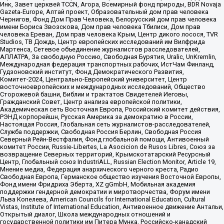
Инк, Завет церквей TCCN, Агора, Всемирный фонд природы, BDR Novaja
Gazeta-Europe, Алтай проект, Образовательный дом прав человека
Чернигов, Фонд Дом Прав Человека, Белорусский дом прав человека
имени Бориса Звозскова, Дом прав человека Тбилиси, Дом прав
человека Ереван, Дом прав человека Крым, Центр дикого лосося, TVR
Studios, ТВ Дождь, Центр европейских исследований им Вилфрида
Мартенса, Сетевое объединение журналистов расследователей,
АЛЛАТРА, За свободную Россию, Свободная Бурятия, Uralic, UnKremlin,
Международная федерация транспортных рабочих, ИстЧам Финланд,
Гудзоновский институт, Фонд Демократического Развития,
Комитет-2024, Центрально-Европейский университет, Центр
восточноевропейских и международных исследований, Общество
Сторожевой башни, Библии и трактатов Свидетелей Иеговы,
Гражданский Совет, Центр анализа европейской политики,
Академическая сеть Восточная Европа, Российский комитет действия,
РЭНД корпорейшн, Русская Америка за демократию в России,
Настоящая Россия, Глобальная сеть журналистов-расследователей,
Служба поддержки, Свободная Россия Берлин, Свободная Россия
Северный Рейн-Вестфалия, Фонд глобальной помощи, Антивоенный
комитет России, Russie-Libertes, La Asocicion de Rusos Libres, Союз за
возвращение Северных территорий, Крымскотатарский Ресурсный
Центр, Глобальный союз IndustriALL, Russian Election Monitor, Article 19,
Мнение медиа, Федерация анархического черного креста, Радио
Свободная Европа, Германское общество изучения Восточной Европы,
Фонд имени Фридриха Эберта, XZ gGmbH, Мобильная академия
поддержки гендерной демократии и миротворчества, Форум имени
Льва Копелева, American Councils for International Education, Cultural
Vistas, Institute of International Education, Антивоенное движение Антальи,
Открытый диалог, Школа международных отношений и
государственной политики им Питера Мунка, Российско-канадский