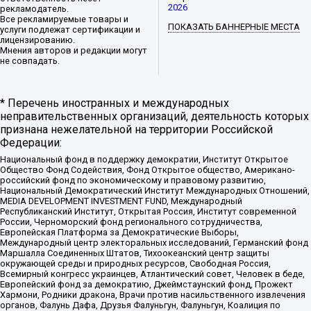
2026
рекламодатель.
Все рекламируемые товары и
ПОКАЗАТЬ БАННЕРНЫЕ МЕСТА
услуги подлежат сертификации и
лицензированию.
Мнения авторов и редакции могут
не совпадать.
* Перечень иностранных и международных
неправительственных организаций, деятельность которых
признана нежелательной на территории Российской
Федерации:
Национальный фонд в поддержку демократии, Институт Открытое
Общество Фонд Содействия, Фонд Открытое общество, Американо-
российский фонд по экономическому и правовому развитию,
Национальный Демократический Институт Международных Отношений,
MEDIA DEVELOPMENT INVESTMENT FUND, Международный
Республиканский Институт, Открытая Россия, Институт современной
России, Черноморский фонд регионального сотрудничества,
Европейская Платформа за Демократические Выборы,
Международный центр электоральных исследований, Германский фонд
Маршалла Соединенных Штатов, Тихоокеанский центр защиты
окружающей среды и природных ресурсов, Свободная Россия,
Всемирный конгресс украинцев, Атлантический совет, Человек в беде,
Европейский фонд за демократию, Джеймстаунский фонд, Прожект
Хармони, Родники дракона, Врачи против насильственного извлечения
органов, Фалунь Дафа, Друзья Фалуньгун, Фалуньгун, Коалиция по