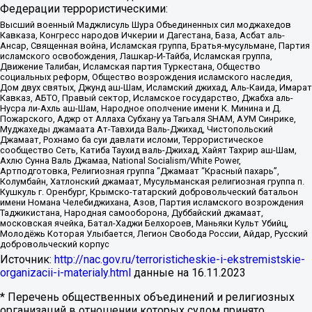
Федерации террористическими:
Высший военный Маджлисуль Шура Объединенных сил моджахедов
Кавказа, Конгресс народов Ичкерии и Дагестана, База, Асбат аль-
Ансар, Священная война, Исламская группа, Братья-мусульмане, Партия
исламского освобождения, Лашкар-И-Тайба, Исламская группа,
Движение Талибан, Исламская партия Туркестана, Общество
социальных реформ, Общество возрождения исламского наследия,
Дом двух святых, Джунд аш-Шам, Исламский джихад, Аль-Каида, Имарат
Кавказ, АБТО, Правый сектор, Исламское государство, Джабха аль-
Нусра ли-Ахль аш-Шам, Народное ополчение имени К. Минина и Д.
Пожарского, Аджр от Аллаха Субхану уа Тагьаля SHAM, АУМ Синрике,
Муджахеды джамаата Ат-Тавхида Валь-Джихад, Чистопольский
Джамаат, Рохнамо ба суи давлати исломи, Террористическое
сообщество Сеть, Катиба Таухид валь-Джихад, Хайят Тахрир аш-Шам,
Ахлю Сунна Валь Джамаа, National Socialism/White Power,
Артподготовка, Религиозная группа “Джамаат “Красный пахарь”,
Колумбайн, Хатлонский джамаат, Мусульманская религиозная группа п.
Кушкуль г. Оренбург, Крымско-татарский добровольческий батальон
имени Номана Челебиджихана, Азов, Партия исламского возрождения
Таджикистана, Народная самооборона, Дуббайский джамаат,
московская ячейка, Батал-Хаджи Белхороев, Маньяки Культ Убийц,
Молодёжь Которая Улыбается, Легион Свобода России, Айдар, Русский
добровольческий корпус
Источник:
http://nac.gov.ru/terroristicheskie-i-ekstremistskie-
organizacii-i-materialy.html
данные на
16.11.2023
* Перечень общественных объединений и религиозных
организаций в отношении которых судом принято