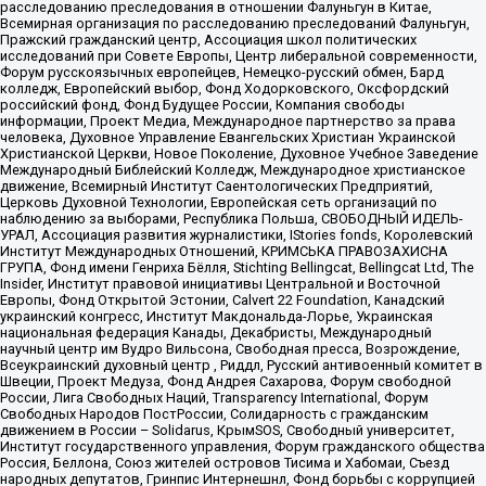
расследованию преследования в отношении Фалуньгун в Китае,
Всемирная организация по расследованию преследований Фалуньгун,
Пражский гражданский центр, Ассоциация школ политических
исследований при Совете Европы, Центр либеральной современности,
Форум русскоязычных европейцев, Немецко-русский обмен, Бард
колледж, Европейский выбор, Фонд Ходорковского, Оксфордский
российский фонд, Фонд Будущее России, Компания свободы
информации, Проект Медиа, Международное партнерство за права
человека, Духовное Управление Евангельских Христиан Украинской
Христианской Церкви, Новое Поколение, Духовное Учебное Заведение
Международный Библейский Колледж, Международное христианское
движение, Всемирный Институт Саентологических Предприятий,
Церковь Духовной Технологии, Европейская сеть организаций по
наблюдению за выборами, Республика Польша, СВОБОДНЫЙ ИДЕЛЬ-
УРАЛ, Ассоциация развития журналистики, IStories fonds, Королевский
Институт Международных Отношений, КРИМСЬКА ПРАВОЗАХИСНА
ГРУПА, Фонд имени Генриха Бёлля, Stichting Bellingcat, Bellingcat Ltd, The
Insider, Институт правовой инициативы Центральной и Восточной
Европы, Фонд Открытой Эстонии, Calvert 22 Foundation, Канадский
украинский конгресс, Институт Макдональда-Лорье, Украинская
национальная федерация Канады, Декабристы, Международный
научный центр им Вудро Вильсона, Свободная пресса, Возрождение,
Всеукраинский духовный центр , Риддл, Русский антивоенный комитет в
Швеции, Проект Медуза, Фонд Андрея Сахарова, Форум свободной
России, Лига Свободных Наций, Transparеncy International, Форум
Свободных Народов ПостРоссии, Солидарность с гражданским
движением в России – Solidarus, КрымSOS, Свободный университет,
Институт государственного управления, Форум гражданского общества
Россия, Беллона, Союз жителей островов Тисима и Хабомаи, Съезд
народных депутатов, Гринпис Интернешнл, Фонд борьбы с коррупцией