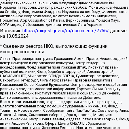
демократический альянс, Школа международных отношений им
Нормана Патерсона, Центр Гражданских Свобод, Фонд Бориса Немцова
за Свободу, Фонд имени Фридриха Науманна за свободу, Феминистское
антивоенное сопротивление, Комитет независимости Ингушетии,
Прометей, Stop Occupation of Karelia, Вернись живым, Фридом Хаус,
СОТА медиа, Либерально-демократическая Лига Украины
Источник:
https://minjust.gov.ru/ru/documents/7756/
данные
на
13.05.2024
* Сведения реестра НКО, выполняющих функции
иностранного агента:
Лилит, Правозащитная группа Гражданин.Армия.Право, Нижегородский
центр немецкой и европейской культуры, Центр гендерных
исследований, Фонд защиты прав граждан Штаб, Институт права и
публичной политики, Фонд борьбы с коррупцией, Альянс врачей,
НАСИЛИЮ.НЕТ, Мы против СПИДа, СВЕЧА, Гуманитарное действие,
Открытый Петербург, Лига Избирателей, Правовая инициатива,
Гражданский Союз, Хасдей Ерушалаим, Центр поддержки и содействия
развитию средств массовой информации, Горячая Линия, В защиту
прав заключенных, Институт глобализации и социальных движений,
Центр социально-информационных инициатив Действие,
Благотворительный фонд охраны здоровья и защиты прав граждан,
Благотворительный фонд помощи осужденным и их семьям, Фонд
Тольятти, Новое время, Серебряная тайга, Так-Так-Так, Сова, центр Анна,
Проект Апрель, Самарская губерния, Эра здоровья, Мемориал,
Аналитический Центр Юрия Левады, Издательство Парк Гагарина, Фонд
имени Андрея Рылькова, Сфера, Центр СИБАЛЬТ, Уральская
правозащитная группа, Женщины Евразии, Институт прав человека,