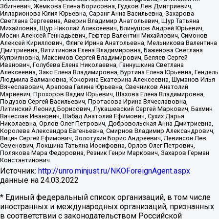
Збигневич, Жемкова Елена Борисовна, Гудков Лев Дмитриевич,
Илларионова Юлия Юрьевна, Саранг Анна Васильевна, Захарова
Светлана Сергеевна, Аверин Владимир Анатольевич, Щур Татьяна
Михайловна, Щур Николай Алексеевич, Блинушов Андрей Юрьевич,
Мосин Алексей Геннадьевич, Гефтер Валентин Михайлович, Симонов
Алексей Кириллович, Флиге Ирина Анатольевна, Мельникова Валентина
Дмитриевна, Вититинова Елена Владимировна, Баженова Светлана
Куприяновна, Максимов Сергей Владимирович, Беляев Сергей
Иванович, Голубева Елена Николаевна, Ганнушкина Светлана
Алексеевна, Закс Елена Владимировна, Буртина Елена Юрьевна, Гендель
Людмила Залмановна, Кокорина Екатерина Алексеевна, Шуманов Илья
Вячеславович, Арапова Галина Юрьевна, Свечников Анатолий
Мариевич, Прохоров Вадим Юрьевич, Шахова Елена Владимировна,
Подузов Сергей Васильевич, Протасова Ирина Вячеславовна,
Литинский Леонид Борисович, Лукашевский Сергей Маркович, Бахмин
Вячеслав Иванович, Шабад Анатолий Ефимович, Сухих Дарья
Николаевна, Орлов Олег Петрович, Добровольская Анна Дмитриевна,
Королева Александра Евгеньевна, Смирнов Владимир Александрович,
Вицин Сергей Ефимович, Золотухин Борис Андреевич, Левинсон Лев
Семенович, Локшина Татьяна Иосифовна, Орлов Олег Петрович,
Полякова Мара Федоровна, Резник Генри Маркович, Захаров Герман
Константинович
Источник:
http://unro.minjust.ru/NKOForeignAgent.aspx
данные на
24.03.2022
* Единый федеральный список организаций, в том числе
иностранных и международных организаций, признанных
в соответствии с законодательством Российской