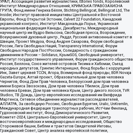
УРАЛ, Ассоциация развития журналистики, IStories fonds, Королевский
Институт Международных Отношений, КРИМСЬКА ПРАВОЗАХИСНА
ГРУПА, Фонд имени Генриха Бёлля, Stichting Bellingcat, Bellingcat Ltd, The
Insider, Институт правовой инициативы Центральной и Восточной
Европы, Фонд Открытой Эстонии, Calvert 22 Foundation, Канадский
украинский конгресс, Институт Макдональда-Лорье, Украинская
национальная федерация Канады, Декабристы, Международный
научный центр им Вудро Вильсона, Свободная пресса, Возрождение,
Всеукраинский духовный центр , Риддл, Русский антивоенный комитет в
Швеции, Проект Медуза, Фонд Андрея Сахарова, Форум свободной
России, Лига Свободных Наций, Transparеncy International, Форум
Свободных Народов ПостРоссии, Солидарность с гражданским
движением в России – Solidarus, КрымSOS, Свободный университет,
Институт государственного управления, Форум гражданского общества
Россия, Беллона, Союз жителей островов Тисима и Хабомаи, Съезд
народных депутатов, Гринпис Интернешнл, Фонд борьбы с коррупцией
Инк, Завет церквей TCCN, Агора, Всемирный фонд природы, BDR Novaja
Gazeta-Europe, Алтай проект, Образовательный дом прав человека
Чернигов, Фонд Дом Прав Человека, Белорусский дом прав человека
имени Бориса Звозскова, Дом прав человека Тбилиси, Дом прав
человека Ереван, Дом прав человека Крым, Центр дикого лосося, TVR
Studios, ТВ Дождь, Центр европейских исследований им Вилфрида
Мартенса, Сетевое объединение журналистов расследователей,
АЛЛАТРА, За свободную Россию, Свободная Бурятия, Uralic, UnKremlin,
Международная федерация транспортных рабочих, ИстЧам Финланд,
Гудзоновский институт, Фонд Демократического Развития,
Комитет-2024, Центрально-Европейский университет, Центр
восточноевропейских и международных исследований, Общество
Сторожевой башни, Библии и трактатов Свидетелей Иеговы,
Гражданский Совет, Центр анализа европейской политики,