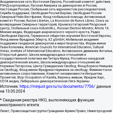
Академическая сеть Восточная Европа, Российский комитет действия,
РЭНД корпорейшн, Русская Америка за демократию в России,
Настоящая Россия, Глобальная сеть журналистов-расследователей,
Служба поддержки, Свободная Россия Берлин, Свободная Россия
Северный Рейн-Вестфалия, Фонд глобальной помощи, Антивоенный
комитет России, Russie-Libertes, La Asocicion de Rusos Libres, Союз за
возвращение Северных территорий, Крымскотатарский Ресурсный
Центр, Глобальный союз IndustriALL, Russian Election Monitor, Article 19,
Мнение медиа, Федерация анархического черного креста, Радио
Свободная Европа, Германское общество изучения Восточной Европы,
Фонд имени Фридриха Эберта, XZ gGmbH, Мобильная академия
поддержки гендерной демократии и миротворчества, Форум имени
Льва Копелева, American Councils for International Education, Cultural
Vistas, Institute of International Education, Антивоенное движение Антальи,
Открытый диалог, Школа международных отношений и
государственной политики им Питера Мунка, Российско-канадский
демократический альянс, Школа международных отношений им
Нормана Патерсона, Центр Гражданских Свобод, Фонд Бориса Немцова
за Свободу, Фонд имени Фридриха Науманна за свободу, Феминистское
антивоенное сопротивление, Комитет независимости Ингушетии,
Прометей, Stop Occupation of Karelia, Вернись живым, Фридом Хаус,
СОТА медиа, Либерально-демократическая Лига Украины
Источник:
https://minjust.gov.ru/ru/documents/7756/
данные
на
13.05.2024
* Сведения реестра НКО, выполняющих функции
иностранного агента:
Лилит, Правозащитная группа Гражданин.Армия.Право, Нижегородский