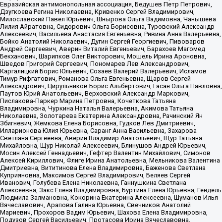
Евразийская антимонопольная ассоциация, Бедушев Петр Петрович,
Дзугкоева Регина Николаевна, Кривенко Сергей Владимирович,
Милославский Павел Юрьевич, Шнырова Ольга Вадимовна, Чанышева
Лилия Айратовна, Сидорович Ольга Борисовна, Туровский Александр
Алексеевич, Васильева Анастасия Евгеньевна, Ривина Анна Валерьевна,
Бойко Анатолий Николаевич, Дугин Сергей Георгиевич, Пивоваров
Андрей Сергеевич, Аверин Виталий Евгеньевич, Барахоев Магомед
Бекханович, Шарипков Олег Викторович, Мошель Ирина Ароновна,
Шведов Григорий Сергеевич, Пономарев Лев Александрович,
Каргалицкий Борис Юльевич, Созаев Валерий Валерьевич, Исламов
Тимур Рифгатович, Романова Ольга Евгеньевна, Щаров Сергей
Алексадрович, Цирульников Борис Альбертович, Гасан Ольга Павловна,
Паутов Юрий Анатольевич, Верховский Александр Маркович,
Пислакова-Паркер Марина Петровна, Кочеткова Татьяна
Владимировна, Чуркина Наталья Валерьевна, Акимова Татьяна
Николаевна, Золотарева Екатерина Александровна, Рачинский Ян
Збигневич, Жемкова Елена Борисовна, Гудков Лев Дмитриевич,
Илларионова Юлия Юрьевна, Саранг Анна Васильевна, Захарова
Светлана Сергеевна, Аверин Владимир Анатольевич, Щур Татьяна
Михайловна, Щур Николай Алексеевич, Блинушов Андрей Юрьевич,
Мосин Алексей Геннадьевич, Гефтер Валентин Михайлович, Симонов
Алексей Кириллович, Флиге Ирина Анатольевна, Мельникова Валентина
Дмитриевна, Вититинова Елена Владимировна, Баженова Светлана
Куприяновна, Максимов Сергей Владимирович, Беляев Сергей
Иванович, Голубева Елена Николаевна, Ганнушкина Светлана
Алексеевна, Закс Елена Владимировна, Буртина Елена Юрьевна, Гендель
Людмила Залмановна, Кокорина Екатерина Алексеевна, Шуманов Илья
Вячеславович, Арапова Галина Юрьевна, Свечников Анатолий
Мариевич, Прохоров Вадим Юрьевич, Шахова Елена Владимировна,
Подузов Сергей Васильевич, Протасова Ирина Вячеславовна,