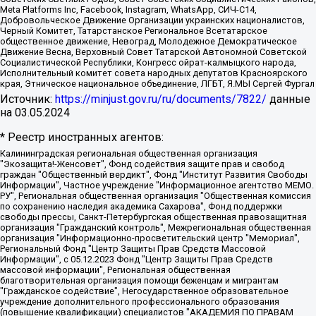
Meta Platforms Inc, Facebook, Instagram, WhatsApp, СИЧ-С14,
Добровольческое Движение Организации украинских националистов,
Черный Комитет, Татарстанское Региональное Всетатарское
общественное движение, Невоград, Молодежное Демократическое
Движение Весна, Верховный Совет Татарской Автономной Советской
Социалистической Республики, Конгресс ойрат-калмыцкого народа,
Исполнительный комитет совета народных депутатов Красноярского
края, Этническое национальное объединение, ЛГБТ, Я.МЫ Сергей Фургал
Источник:
https://minjust.gov.ru/ru/documents/7822/
данные
на
03.05.2024
* Реестр иностранных агентов:
Калининградская региональная общественная организация "Экозащита!-Женсовет", Фонд содействия защите прав и свобод граждан "Общественный вердикт", Фонд "Институт Развития Свободы Информации", Частное учреждение "Информационное агентство МЕМО. РУ", Региональная общественная организация "Общественная комиссия по сохранению наследия академика Сахарова", Фонд поддержки свободы прессы, Санкт-Петербургская общественная правозащитная организация "Гражданский контроль", Межрегиональная общественная организация "Информационно-просветительский центр "Мемориал", Региональный Фонд "Центр Защиты Прав Средств Массовой Информации", с 05.12.2023 Фонд "Центр Защиты Прав Средств массовой информации", Региональная общественная благотворительная организация помощи беженцам и мигрантам "Гражданское содействие", Негосударственное образовательное учреждение дополнительного профессионального образования (повышение квалификации) специалистов "АКАДЕМИЯ ПО ПРАВАМ ЧЕЛОВЕКА", Свердловская региональная общественная организация "Сутяжник", Автономная некоммерческая организация "Центр независимых социологических исследований", Союз общественных объединений "Российский исследовательский центр по правам человека", Региональное общественное учреждение научно-информационный центр "МЕМОРИАЛ", Некоммерческая организация "Фонд защиты гласности", Автономная некоммерческая организация "Институт прав человека", Городская общественная организация "Екатеринбургское общество "МЕМОРИАЛ", Городская общественная организация "Рязанское историко-просветительское и правозащитное общество "Мемориал" (Рязанский Мемориал), Челябинский региональный орган общественной самодеятельности – женское общественное объединение "Женщины Евразии", Челябинский региональный орган общественной самодеятельности "Уральская правозащитная группа", Фонд содействия защите здоровья и социальной справедливости имени Андрея Рылькова, Автономная Некоммерческая Организация "Аналитический Центр Юрия Левады", Автономная некоммерческая организация социальной поддержки населения "Проект Апрель", Региональная общественная организация помощи женщинам и детям, находящимся в кризисной ситуации "Информационно-методический центр "Анна", Фонд содействия развитию массовых коммуникаций и правовому просвещению "Так-так-Так", Фонд содействия устойчивому развитию "Серебряная тайга", Свердловский региональный общественный фонд социальных проектов "Новое время", "Idel.Реалии", Кавказ.Реалии, Крым.Реалии, Телеканал Настоящее Время, Татаро-башкирская служба Радио Свобода (Azatliq Radiosi), Радио Свободная Европа/Радио Свобода (PCE/PC), "Сибирь.Реалии", "Фактограф", Благотворительный фонд помощи осужденным и их семьям, Автономная некоммерческая организация "Институт глобализации и социальных движений", Фонд "В защиту прав заключенных", Частное учреждение "Центр поддержки и содействия развитию средств массовой информации", Пензенский региональный общественный благотворительный фонд "Гражданский союз", "Север.Реалии", Некоммерческая организация Фонд "Правовая инициатива", Общество с ограниченной ответственностью "Радио Свободная Европа/Радио Свобода", Чешское информационное агентство "MEDIUM-ORIENT", Красноярская региональная общественная организация "Мы против СПИДа", Камалягин Денис Николаевич, Маркелов Сергей Евгеньевич, Пономарев Лев Александрович, Савицкая Людмила Алексеевна, Автономная некоммерческая организация "Центр по работе с проблемой насилия "НАСИЛИЮ.НЕТ", Межрегиональный профессиональный союз работников здравоохранения "Альянс врачей", Юридическое лицо, зарегистрированное в Латвийской Республике, SIA "Medusa Project" (регистрационный номер 40103797863, дата регистрации 10.06.2014), Некоммерческая организация "Фонд по борьбе с коррупцией", Автономная некоммерческая организация "Институт права и публичной политики", Баданин Роман Сергеевич, Гликин Максим Александрович, Железнова Мария Михайловна, Лукьянова Юлия Сергеевна, Маетная Елизавета Витальевна, Маняхин Петр Борисович, Чуракова Ольга Владимировна, Ярош Юлия Петровна, Юридическое лицо "The Insider SIA", зарегистрированное в Риге, Латвийская Республика (дата регистрации 26.06.2015), являющееся администратором доменного имени интернет-издания "The Insider SIA", https://theins.ru, Постернак Алексей Евгеньевич, Рубин Михаил Аркадьевич, Анин Роман Александрович, Юридическое лицо Istories fonds, зарегистрированное в Латвийской Республике (регистрационный номер 50008295751, дата регистрации 24.02.2020), Великовский Дмитрий Александрович, Долинина Ирина Николаевна, Мароховская Алеся Алексеевна, Шлейнов Роман Юрьевич, Шмагун Олеся Валентиновна, Общество с ограниченной ответственностью "Альтаир 2021", Общество с ограниченной ответственностью "Вега 2021", Общество с ограниченной ответственностью "Главный редактор 2021", Общество с ограниченной ответственностью "Ромашки монолит", Важенков Артем Валерьевич, Ивановская областная общественная организация "Центр гендерных исследований", Гурман Юрий Альбертович, Медиапроект "ОВД-Инфо", Егоров Владимир Владимирович, Жилинский Владимир Александрович, Общество с ограниченной ответственностью "ЗП", Иванова София Юрьевна, Карезина Инна Павловна, Кильтау Екатерина Викторовна, Петров Алексей Викторович, Пискунов Сергей Евгеньевич, Смирнов Сергей Сергеевич, Тихонов Михаил Сергеевич, Общество с ограниченной ответственностью "ЖУРНАЛИСТ-ИНОСТРАННЫЙ АГЕНТ", Арапова Галина Юрьевна, Вольтская Татьяна Анатольевна, Американская компания "Mason G.E.S. Anonymous Foundation" (США), являющаяся владельцем интернет-издания https://mnews.world/, Компания "Stichting Bellingcat", зарегистрированная в Нидерландах (дата регистрации 11.07.2018), Захаров Андрей Вячеславович, Клепиковская Екатерина Дмитриевна, Общество с ограниченной ответственностью "МЕМО", Перл Роман Александрович, Симонов Евгений Алексеевич, Соловьева Елена Анатольевна, Сотников Даниил Владимирович, Сурначева Елизавета Дмитриевна, Автономная некоммерческая организация по защите прав человека и информированию населения "Якутия – Наше Мнение", Общество с ограниченной ответственностью "Москоу диджитал медиа", с 26.01.2023 Общество с ограниченной ответственностью "Чайка Белые сады", Ветошкина Валерия Валерьевна, Заговора Максим Александрович, Межрегиональное общественное движение "Российская ЛГБТ - сеть", Оленичев Максим Владимирович, Павлов Иван Юрьевич, Скворцова Елена Сергеевна, Общество с ограниченной ответственностью "Как бы инагент", Кочетков Игорь Викторович, Общество с ограниченной ответственностью "Честные выборы", Еланчик Олег Александрович, Общество с ограниченной ответственностью "Нобелевский призыв", Гималова Регина Эмилевна, Григорьев Андрей Валерьевич, Григорьева Алина Александровна, Ассоциация по содействию защите прав призывников, альтернативнослужащих и военнослужащих "Правозащитная группа "Гражданин.Армия.Право", Хисамова Регина Фаритовна, Автономная некоммерческая организация по реализации социально-правовых программ "Лилит", Дальневосточное общественное движение "Маяк", Санкт-Петербургская ЛГБТ-инициативная группа "Выход", Инициативная группа ЛГБТ+ "Реверс", Алексеев Андрей Викторович, Бекбулатова Таисия Львовна, Беляев Иван Михайлович, Владыкина Елена Сергеевна, Гельман Марат Александрович, Никульшина Вероника Юрьевна, Толоконникова Надежда Андреевна, Шендерович Виктор Анатольевич, Общество с ограниченной ответственностью "Данное сообщение", Общество с ограниченной ответственностью Издательский дом "Новая глава", Айнбиндер Александра Александровна, Московский комьюнити-центр для ЛГБТ+инициатив, Благотворительный фонд развития филантропии, Deutsche Welle (Германия, Kurt-Schumacher-Strasse 3, 53113 Bonn), Борзунова Мария Михайловна, Воробьев Виктор Викторович, Голубева Анна Львовна, Константинова Алла Михайловна, Малкова Ирина Владимировна, Мурадов Мурад Абдулгалимович, Осетинская Елизавета Николаевна, Понасенков Евгений Николаевич, Ганапольский Матвей Юрьевич, Киселев Евгений Алексеевич, Борухович Ирина Григорьевна, Дремин Иван Тимофеевич, Дубровский Дмитрий Викторович, Красноярская региональная общественная организация поддержки и развития альтернативных образовательных технологий и межкультурных коммуникаций "ИНТЕРРА", Маяковская Екатерина Алексеевна, Фейгин Марк Захарович, Филимонов Андрей Викторович, Дзугкоева Регина Николаевна, Доброхотов Роман Александрович, Дудь Юрий Александрович, Елкин Сергей Владимирович, Кругликов Кирилл Игоревич, Сабунаева Мария Леонидовна, Семенов Алексей Владимирович, Шаинян Карен Багратович, Шульман Екатерина Михайловна, Асафьев Артур Валерьевич, Вахштайн Виктор Семенович, Венедиктов Алексей Алексеевич, Лушникова Екатерина Евгеньевна, Волков Леонид Михайлович, Невзоров Александр Глебович, Пархоменко Сергей Борисович, Сироткин Ярослав Николаевич, Кара-Мурза Владимир Владимирович, Баранова Наталья Владимировна, Гозман Леонид Яковлевич, Кагарлицкий Борис Юльевич, Климарев Михаил Валерьевич, Милов Владимир Станиславович, Автономная некоммерческая организация Краснодарский центр современного искусства "Типография", Моргенштерн Алишер Тагирович, Соболь Любовь Эдуардовна, Общество с ограниченной ответственностью "ЛИЗА НОРМ", Каспаров Гарри Кимович, Ходорковский Михаил Борисович, Общество с ограниченной ответственностью "Апрельские тезисы", Данилович Ирина Брониславовна, Кашин Олег Владимирович, Петров Николай Владимирович, Пивоваров Алексей Владимирович, Соколов Михаил Владимирович, Цветкова Юлия Владимировна, Чичваркин Евгений Александрович, Комитет против пыток/Команда против пыток, Общество с ограниченной ответственностью "Первый научный", Общество с ограниченной ответственностью "Вертолет и ко", Белоцерковская Вероника Борисовна, Кац Максим Евгеньевич, Лазарева Татьяна Юрьевна, Шаведдинов Руслан Табризович, Яшин Илья Валерьевич, Общество с ограниченной ответственностью "Иноагент ААВ", Алешковский Дмитрий Петрович, Альбац Евгения Марковна, Быков Дмитрий Львович, Галямина Юлия Евгеньевна, Лойко Сергей Леонидович, Мартынов Кирилл Константинович, Медведев Сергей Александрович, Крашенинников Федор Геннадиевич, Гордеева Катерина Вл