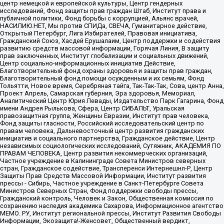
центр немецкой и европейской культуры, Центр гендерных
исследований, Фонд защиты прав граждан Штаб, Институт права и
публичной политики, Фонд борьбы с коррупцией, Альянс врачей,
НАСИЛИЮ.НЕТ, Мы против СПИДа, СВЕЧА, Гуманитарное действие,
Открытый Петербург, Лига Избирателей, Правовая инициатива,
Гражданский Союз, Хасдей Ерушалаим, Центр поддержки и содействия
развитию средств массовой информации, Горячая Линия, В защиту
прав заключенных, Институт глобализации и социальных движений,
Центр социально-информационных инициатив Действие,
Благотворительный фонд охраны здоровья и защиты прав граждан,
Благотворительный фонд помощи осужденным и их семьям, Фонд
Тольятти, Новое время, Серебряная тайга, Так-Так-Так, Сова, центр Анна,
Проект Апрель, Самарская губерния, Эра здоровья, Мемориал,
Аналитический Центр Юрия Левады, Издательство Парк Гагарина, Фонд
имени Андрея Рылькова, Сфера, Центр СИБАЛЬТ, Уральская
правозащитная группа, Женщины Евразии, Институт прав человека,
Фонд защиты гласности, Российский исследовательский центр по
правам человека, Дальневосточный центр развития гражданских
инициатив и социального партнерства, Гражданское действие, Центр
независимых социологических исследований, Сутяжник, АКАДЕМИЯ ПО
ПРАВАМ ЧЕЛОВЕКА, Центр развития некоммерческих организаций,
Частное учреждение в Калининграде Совета Министров северных
стран, Гражданское содействие, Трансперенси Интернешнл-Р, Центр
Защиты Прав Средств Массовой Информации, Институт развития
прессы - Сибирь, Частное учреждение в Санкт-Петербурге Совета
Министров Северных Стран, Фонд поддержки свободы прессы,
Гражданский контроль, Человек и Закон, Общественная комиссия по
сохранению наследия академика Сахарова, Информационное агентство
МЕМО. РУ, Институт региональной прессы, Институт Развития Свободы
Информации, Экозащита!-Женсовет, Общественный вердикт,