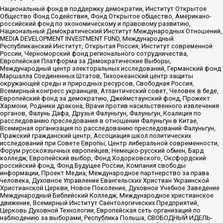
Национальный фонд в поддержку демократии, Институт Открытое
Общество Фонд Содействия, Фонд Открытое общество, Американо-
российский фонд по экономическому и правовому развитию,
Национальный Демократический Институт Международных Отношений,
MEDIA DEVELOPMENT INVESTMENT FUND, Международный
Республиканский Институт, Открытая Россия, Институт современной
России, Черноморский фонд регионального сотрудничества,
Европейская Платформа за Демократические Выборы,
Международный центр электоральных исследований, Германский фонд
Маршалла Соединенных Штатов, Тихоокеанский центр защиты
окружающей среды и природных ресурсов, Свободная Россия,
Всемирный конгресс украинцев, Атлантический совет, Человек в беде,
Европейский фонд за демократию, Джеймстаунский фонд, Прожект
Хармони, Родники дракона, Врачи против насильственного извлечения
органов, Фалунь Дафа, Друзья Фалуньгун, Фалуньгун, Коалиция по
расследованию преследования в отношении Фалуньгун в Китае,
Всемирная организация по расследованию преследований Фалуньгун,
Пражский гражданский центр, Ассоциация школ политических
исследований при Совете Европы, Центр либеральной современности,
Форум русскоязычных европейцев, Немецко-русский обмен, Бард
колледж, Европейский выбор, Фонд Ходорковского, Оксфордский
российский фонд, Фонд Будущее России, Компания свободы
информации, Проект Медиа, Международное партнерство за права
человека, Духовное Управление Евангельских Христиан Украинской
Христианской Церкви, Новое Поколение, Духовное Учебное Заведение
Международный Библейский Колледж, Международное христианское
движение, Всемирный Институт Саентологических Предприятий,
Церковь Духовной Технологии, Европейская сеть организаций по
наблюдению за выборами, Республика Польша, СВОБОДНЫЙ ИДЕЛЬ-