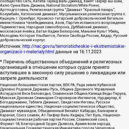
сообщество Сеть, Катиба Таухид валь-Джихад, Хайят Тахрир аш-Шам,
Ахлю Сунна Валь Джамаа, National Socialism/White Power,
Артподготовка, Религиозная группа “Джамаат “Красный пахарь”,
Колумбайн, Хатлонский джамаат, Мусульманская религиозная группа п.
Кушкуль г. Оренбург, Крымско-татарский добровольческий батальон
имени Номана Челебиджихана, Азов, Партия исламского возрождения
Таджикистана, Народная самооборона, Дуббайский джамаат,
московская ячейка, Батал-Хаджи Белхороев, Маньяки Культ Убийц,
Молодёжь Которая Улыбается, Легион Свобода России, Айдар, Русский
добровольческий корпус
Источник:
http://nac.gov.ru/terroristicheskie-i-ekstremistskie-
organizacii-i-materialy.html
данные на
16.11.2023
* Перечень общественных объединений и религиозных
организаций в отношении которых судом принято
вступившее в законную силу решение о ликвидации или
запрете деятельности:
Национал-большевистская партия, ВЕК РА, Рада земли Кубанской
Духовно Родовой Державы Русь, Община Духовного Управления
Асгардской Веси Беловодья, Славянская Община Капища Веды Перуна,
Мужская Духовная Семинария Староверов-Инглингов, Нурджулар, К
Богодержавию, Таблиги Джамаат, Свидетели Иеговы, Русское
национальное единство, Национал-социалистическое общество,
Джамаат мувахидов, Объединенный Вилайат Кабарды, Балкарии и
Карачая, Союз славян, Ат-Такфир Валь-Хиджра, Пит Буль, Национал-
социалистическая рабочая партия России, Славянский союз,
Формат-18, Благородный Орден Дьявола, Армия воли народа,
Национальная Социалистическая Инициатива города Череповца,