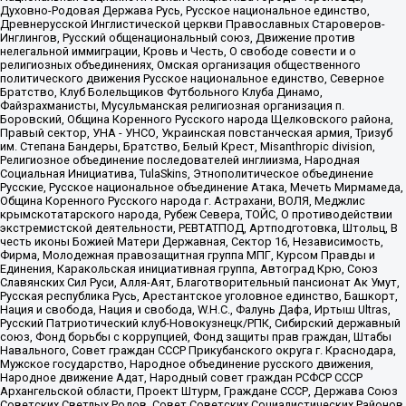
Духовно-Родовая Держава Русь, Русское национальное единство,
Древнерусской Инглистической церкви Православных Староверов-
Инглингов, Русский общенациональный союз, Движение против
нелегальной иммиграции, Кровь и Честь, О свободе совести и о
религиозных объединениях, Омская организация общественного
политического движения Русское национальное единство, Северное
Братство, Клуб Болельщиков Футбольного Клуба Динамо,
Файзрахманисты, Мусульманская религиозная организация п.
Боровский, Община Коренного Русского народа Щелковского района,
Правый сектор, УНА - УНСО, Украинская повстанческая армия, Тризуб
им. Степана Бандеры, Братство, Белый Крест, Misanthropic division,
Религиозное объединение последователей инглиизма, Народная
Социальная Инициатива, TulaSkins, Этнополитическое объединение
Русские, Русское национальное объединение Атака, Мечеть Мирмамеда,
Община Коренного Русского народа г. Астрахани, ВОЛЯ, Меджлис
крымскотатарского народа, Рубеж Севера, ТОЙС, О противодействии
экстремистской деятельности, РЕВТАТПОД, Артподготовка, Штольц, В
честь иконы Божией Матери Державная, Сектор 16, Независимость,
Фирма, Молодежная правозащитная группа МПГ, Курсом Правды и
Единения, Каракольская инициативная группа, Автоград Крю, Союз
Славянских Сил Руси, Алля-Аят, Благотворительный пансионат Ак Умут,
Русская республика Русь, Арестантское уголовное единство, Башкорт,
Нация и свобода, Нация и свобода, W.H.С., Фалунь Дафа, Иртыш Ultras,
Русский Патриотический клуб-Новокузнецк/РПК, Сибирский державный
союз, Фонд борьбы с коррупцией, Фонд защиты прав граждан, Штабы
Навального, Совет граждан СССР Прикубанского округа г. Краснодара,
Мужское государство, Народное объединение русского движения,
Народное движение Адат, Народный совет граждан РСФСР СССР
Архангельской области, Проект Штурм, Граждане СССР, Держава Союз
Советских Светлых Родов, Совет Советских Социалистических Районов,