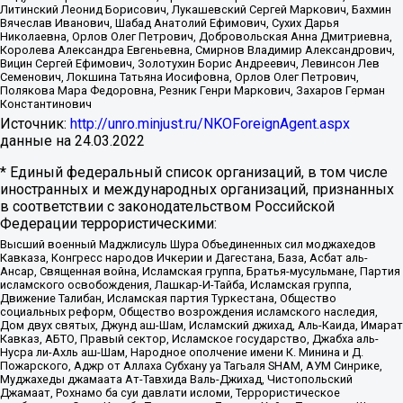
Литинский Леонид Борисович, Лукашевский Сергей Маркович, Бахмин
Вячеслав Иванович, Шабад Анатолий Ефимович, Сухих Дарья
Николаевна, Орлов Олег Петрович, Добровольская Анна Дмитриевна,
Королева Александра Евгеньевна, Смирнов Владимир Александрович,
Вицин Сергей Ефимович, Золотухин Борис Андреевич, Левинсон Лев
Семенович, Локшина Татьяна Иосифовна, Орлов Олег Петрович,
Полякова Мара Федоровна, Резник Генри Маркович, Захаров Герман
Константинович
Источник:
http://unro.minjust.ru/NKOForeignAgent.aspx
данные на
24.03.2022
* Единый федеральный список организаций, в том числе
иностранных и международных организаций, признанных
в соответствии с законодательством Российской
Федерации террористическими:
Высший военный Маджлисуль Шура Объединенных сил моджахедов
Кавказа, Конгресс народов Ичкерии и Дагестана, База, Асбат аль-
Ансар, Священная война, Исламская группа, Братья-мусульмане, Партия
исламского освобождения, Лашкар-И-Тайба, Исламская группа,
Движение Талибан, Исламская партия Туркестана, Общество
социальных реформ, Общество возрождения исламского наследия,
Дом двух святых, Джунд аш-Шам, Исламский джихад, Аль-Каида, Имарат
Кавказ, АБТО, Правый сектор, Исламское государство, Джабха аль-
Нусра ли-Ахль аш-Шам, Народное ополчение имени К. Минина и Д.
Пожарского, Аджр от Аллаха Субхану уа Тагьаля SHAM, АУМ Синрике,
Муджахеды джамаата Ат-Тавхида Валь-Джихад, Чистопольский
Джамаат, Рохнамо ба суи давлати исломи, Террористическое