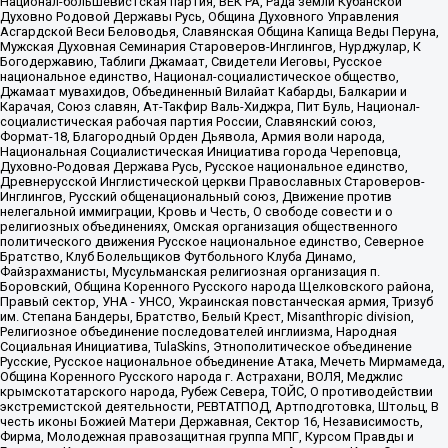
Национал-большевистская партия, ВЕК РА, Рада земли Кубанской
Духовно Родовой Державы Русь, Община Духовного Управления
Асгардской Веси Беловодья, Славянская Община Капища Веды Перуна,
Мужская Духовная Семинария Староверов-Инглингов, Нурджулар, К
Богодержавию, Таблиги Джамаат, Свидетели Иеговы, Русское
национальное единство, Национал-социалистическое общество,
Джамаат мувахидов, Объединенный Вилайат Кабарды, Балкарии и
Карачая, Союз славян, Ат-Такфир Валь-Хиджра, Пит Буль, Национал-
социалистическая рабочая партия России, Славянский союз,
Формат-18, Благородный Орден Дьявола, Армия воли народа,
Национальная Социалистическая Инициатива города Череповца,
Духовно-Родовая Держава Русь, Русское национальное единство,
Древнерусской Инглистической церкви Православных Староверов-
Инглингов, Русский общенациональный союз, Движение против
нелегальной иммиграции, Кровь и Честь, О свободе совести и о
религиозных объединениях, Омская организация общественного
политического движения Русское национальное единство, Северное
Братство, Клуб Болельщиков Футбольного Клуба Динамо,
Файзрахманисты, Мусульманская религиозная организация п.
Боровский, Община Коренного Русского народа Щелковского района,
Правый сектор, УНА - УНСО, Украинская повстанческая армия, Тризуб
им. Степана Бандеры, Братство, Белый Крест, Misanthropic division,
Религиозное объединение последователей инглиизма, Народная
Социальная Инициатива, TulaSkins, Этнополитическое объединение
Русские, Русское национальное объединение Атака, Мечеть Мирмамеда,
Община Коренного Русского народа г. Астрахани, ВОЛЯ, Меджлис
крымскотатарского народа, Рубеж Севера, ТОЙС, О противодействии
экстремистской деятельности, РЕВТАТПОД, Артподготовка, Штольц, В
честь иконы Божией Матери Державная, Сектор 16, Независимость,
Фирма, Молодежная правозащитная группа МПГ, Курсом Правды и