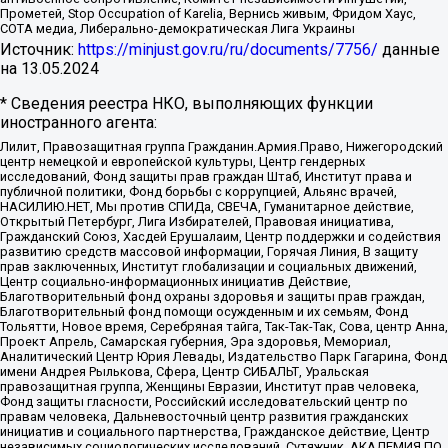
Прометей, Stop Occupation of Karelia, Вернись живым, Фридом Хаус,
СОТА медиа, Либерально-демократическая Лига Украины
Источник:
https://minjust.gov.ru/ru/documents/7756/
данные
на
13.05.2024
* Сведения реестра НКО, выполняющих функции
иностранного агента:
Лилит, Правозащитная группа Гражданин.Армия.Право, Нижегородский
центр немецкой и европейской культуры, Центр гендерных
исследований, Фонд защиты прав граждан Штаб, Институт права и
публичной политики, Фонд борьбы с коррупцией, Альянс врачей,
НАСИЛИЮ.НЕТ, Мы против СПИДа, СВЕЧА, Гуманитарное действие,
Открытый Петербург, Лига Избирателей, Правовая инициатива,
Гражданский Союз, Хасдей Ерушалаим, Центр поддержки и содействия
развитию средств массовой информации, Горячая Линия, В защиту
прав заключенных, Институт глобализации и социальных движений,
Центр социально-информационных инициатив Действие,
Благотворительный фонд охраны здоровья и защиты прав граждан,
Благотворительный фонд помощи осужденным и их семьям, Фонд
Тольятти, Новое время, Серебряная тайга, Так-Так-Так, Сова, центр Анна,
Проект Апрель, Самарская губерния, Эра здоровья, Мемориал,
Аналитический Центр Юрия Левады, Издательство Парк Гагарина, Фонд
имени Андрея Рылькова, Сфера, Центр СИБАЛЬТ, Уральская
правозащитная группа, Женщины Евразии, Институт прав человека,
Фонд защиты гласности, Российский исследовательский центр по
правам человека, Дальневосточный центр развития гражданских
инициатив и социального партнерства, Гражданское действие, Центр
независимых социологических исследований, Сутяжник, АКАДЕМИЯ ПО