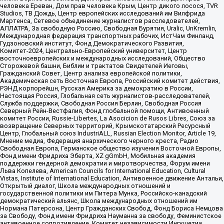
человека Ереван, Дом прав человека Крым, Центр дикого лосося, TVR
Studios, ТВ Дождь, Центр европейских исследований им Вилфрида
Мартенса, Сетевое объединение журналистов расследователей,
АЛЛАТРА, За свободную Россию, Свободная Бурятия, Uralic, UnKremlin,
Международная федерация транспортных рабочих, ИстЧам Финланд,
Гудзоновский институт, Фонд Демократического Развития,
Комитет-2024, Центрально-Европейский университет, Центр
восточноевропейских и международных исследований, Общество
Сторожевой башни, Библии и трактатов Свидетелей Иеговы,
Гражданский Совет, Центр анализа европейской политики,
Академическая сеть Восточная Европа, Российский комитет действия,
РЭНД корпорейшн, Русская Америка за демократию в России,
Настоящая Россия, Глобальная сеть журналистов-расследователей,
Служба поддержки, Свободная Россия Берлин, Свободная Россия
Северный Рейн-Вестфалия, Фонд глобальной помощи, Антивоенный
комитет России, Russie-Libertes, La Asocicion de Rusos Libres, Союз за
возвращение Северных территорий, Крымскотатарский Ресурсный
Центр, Глобальный союз IndustriALL, Russian Election Monitor, Article 19,
Мнение медиа, Федерация анархического черного креста, Радио
Свободная Европа, Германское общество изучения Восточной Европы,
Фонд имени Фридриха Эберта, XZ gGmbH, Мобильная академия
поддержки гендерной демократии и миротворчества, Форум имени
Льва Копелева, American Councils for International Education, Cultural
Vistas, Institute of International Education, Антивоенное движение Антальи,
Открытый диалог, Школа международных отношений и
государственной политики им Питера Мунка, Российско-канадский
демократический альянс, Школа международных отношений им
Нормана Патерсона, Центр Гражданских Свобод, Фонд Бориса Немцова
за Свободу, Фонд имени Фридриха Науманна за свободу, Феминистское
антивоенное сопротивление, Комитет независимости Ингушетии,