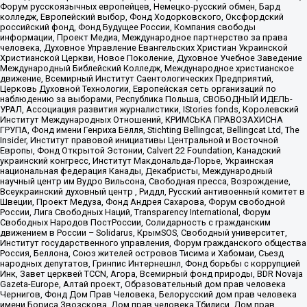
Форум русскоязычных европейцев, Немецко-русский обмен, Бард
колледж, Европейский выбор, Фонд Ходорковского, Оксфордский
российский фонд, Фонд Будущее России, Компания свободы
информации, Проект Медиа, Международное партнерство за права
человека, Духовное Управление Евангельских Христиан Украинской
Христианской Церкви, Новое Поколение, Духовное Учебное Заведение
Международный Библейский Колледж, Международное христианское
движение, Всемирный Институт Саентологических Предприятий,
Церковь Духовной Технологии, Европейская сеть организаций по
наблюдению за выборами, Республика Польша, СВОБОДНЫЙ ИДЕЛЬ-
УРАЛ, Ассоциация развития журналистики, IStories fonds, Королевский
Институт Международных Отношений, КРИМСЬКА ПРАВОЗАХИСНА
ГРУПА, Фонд имени Генриха Бёлля, Stichting Bellingcat, Bellingcat Ltd, The
Insider, Институт правовой инициативы Центральной и Восточной
Европы, Фонд Открытой Эстонии, Calvert 22 Foundation, Канадский
украинский конгресс, Институт Макдональда-Лорье, Украинская
национальная федерация Канады, Декабристы, Международный
научный центр им Вудро Вильсона, Свободная пресса, Возрождение,
Всеукраинский духовный центр , Риддл, Русский антивоенный комитет в
Швеции, Проект Медуза, Фонд Андрея Сахарова, Форум свободной
России, Лига Свободных Наций, Transparеncy International, Форум
Свободных Народов ПостРоссии, Солидарность с гражданским
движением в России – Solidarus, КрымSOS, Свободный университет,
Институт государственного управления, Форум гражданского общества
Россия, Беллона, Союз жителей островов Тисима и Хабомаи, Съезд
народных депутатов, Гринпис Интернешнл, Фонд борьбы с коррупцией
Инк, Завет церквей TCCN, Агора, Всемирный фонд природы, BDR Novaja
Gazeta-Europe, Алтай проект, Образовательный дом прав человека
Чернигов, Фонд Дом Прав Человека, Белорусский дом прав человека
имени Бориса Звозскова, Дом прав человека Тбилиси, Дом прав