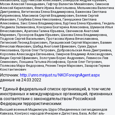
Михайловна, Щур Николай Алексеевич, Блинушов Андрей Юрьевич,
Мосин Алексей Геннадьевич, Гефтер Валентин Михайлович, Симонов
Алексей Кириллович, Флиге Ирина Анатольевна, Мельникова Валентина
Дмитриевна, Вититинова Елена Владимировна, Баженова Светлана
Куприяновна, Максимов Сергей Владимирович, Беляев Сергей
Иванович, Голубева Елена Николаевна, Ганнушкина Светлана
Алексеевна, Закс Елена Владимировна, Буртина Елена Юрьевна, Гендель
Людмила Залмановна, Кокорина Екатерина Алексеевна, Шуманов Илья
Вячеславович, Арапова Галина Юрьевна, Свечников Анатолий
Мариевич, Прохоров Вадим Юрьевич, Шахова Елена Владимировна,
Подузов Сергей Васильевич, Протасова Ирина Вячеславовна,
Литинский Леонид Борисович, Лукашевский Сергей Маркович, Бахмин
Вячеслав Иванович, Шабад Анатолий Ефимович, Сухих Дарья
Николаевна, Орлов Олег Петрович, Добровольская Анна Дмитриевна,
Королева Александра Евгеньевна, Смирнов Владимир Александрович,
Вицин Сергей Ефимович, Золотухин Борис Андреевич, Левинсон Лев
Семенович, Локшина Татьяна Иосифовна, Орлов Олег Петрович,
Полякова Мара Федоровна, Резник Генри Маркович, Захаров Герман
Константинович
Источник:
http://unro.minjust.ru/NKOForeignAgent.aspx
данные на
24.03.2022
* Единый федеральный список организаций, в том числе
иностранных и международных организаций, признанных
в соответствии с законодательством Российской
Федерации террористическими:
Высший военный Маджлисуль Шура Объединенных сил моджахедов
Кавказа, Конгресс народов Ичкерии и Дагестана, База, Асбат аль-