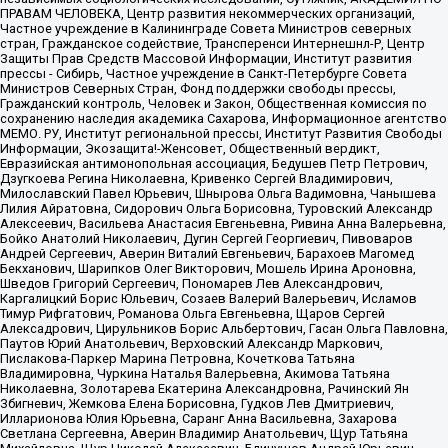
ПРАВАМ ЧЕЛОВЕКА, Центр развития некоммерческих организаций,
Частное учреждение в Калининграде Совета Министров северных
стран, Гражданское содействие, Трансперенси Интернешнл-Р, Центр
Защиты Прав Средств Массовой Информации, Институт развития
прессы - Сибирь, Частное учреждение в Санкт-Петербурге Совета
Министров Северных Стран, Фонд поддержки свободы прессы,
Гражданский контроль, Человек и Закон, Общественная комиссия по
сохранению наследия академика Сахарова, Информационное агентство
МЕМО. РУ, Институт региональной прессы, Институт Развития Свободы
Информации, Экозащита!-Женсовет, Общественный вердикт,
Евразийская антимонопольная ассоциация, Бедушев Петр Петрович,
Дзугкоева Регина Николаевна, Кривенко Сергей Владимирович,
Милославский Павел Юрьевич, Шнырова Ольга Вадимовна, Чанышева
Лилия Айратовна, Сидорович Ольга Борисовна, Туровский Александр
Алексеевич, Васильева Анастасия Евгеньевна, Ривина Анна Валерьевна,
Бойко Анатолий Николаевич, Дугин Сергей Георгиевич, Пивоваров
Андрей Сергеевич, Аверин Виталий Евгеньевич, Барахоев Магомед
Бекханович, Шарипков Олег Викторович, Мошель Ирина Ароновна,
Шведов Григорий Сергеевич, Пономарев Лев Александрович,
Каргалицкий Борис Юльевич, Созаев Валерий Валерьевич, Исламов
Тимур Рифгатович, Романова Ольга Евгеньевна, Щаров Сергей
Алексадрович, Цирульников Борис Альбертович, Гасан Ольга Павловна,
Паутов Юрий Анатольевич, Верховский Александр Маркович,
Пислакова-Паркер Марина Петровна, Кочеткова Татьяна
Владимировна, Чуркина Наталья Валерьевна, Акимова Татьяна
Николаевна, Золотарева Екатерина Александровна, Рачинский Ян
Збигневич, Жемкова Елена Борисовна, Гудков Лев Дмитриевич,
Илларионова Юлия Юрьевна, Саранг Анна Васильевна, Захарова
Светлана Сергеевна, Аверин Владимир Анатольевич, Щур Татьяна