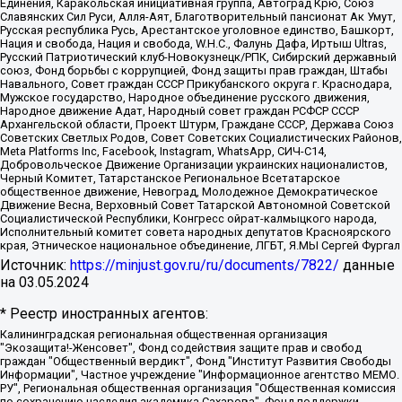
Единения, Каракольская инициативная группа, Автоград Крю, Союз
Славянских Сил Руси, Алля-Аят, Благотворительный пансионат Ак Умут,
Русская республика Русь, Арестантское уголовное единство, Башкорт,
Нация и свобода, Нация и свобода, W.H.С., Фалунь Дафа, Иртыш Ultras,
Русский Патриотический клуб-Новокузнецк/РПК, Сибирский державный
союз, Фонд борьбы с коррупцией, Фонд защиты прав граждан, Штабы
Навального, Совет граждан СССР Прикубанского округа г. Краснодара,
Мужское государство, Народное объединение русского движения,
Народное движение Адат, Народный совет граждан РСФСР СССР
Архангельской области, Проект Штурм, Граждане СССР, Держава Союз
Советских Светлых Родов, Совет Советских Социалистических Районов,
Meta Platforms Inc, Facebook, Instagram, WhatsApp, СИЧ-С14,
Добровольческое Движение Организации украинских националистов,
Черный Комитет, Татарстанское Региональное Всетатарское
общественное движение, Невоград, Молодежное Демократическое
Движение Весна, Верховный Совет Татарской Автономной Советской
Социалистической Республики, Конгресс ойрат-калмыцкого народа,
Исполнительный комитет совета народных депутатов Красноярского
края, Этническое национальное объединение, ЛГБТ, Я.МЫ Сергей Фургал
Источник:
https://minjust.gov.ru/ru/documents/7822/
данные
на
03.05.2024
* Реестр иностранных агентов:
Калининградская региональная общественная организация "Экозащита!-Женсовет", Фонд содействия защите прав и свобод граждан "Общественный вердикт", Фонд "Институт Развития Свободы Информации", Частное учреждение "Информационное агентство МЕМО. РУ", Региональная общественная организация "Общественная комиссия по сохранению наследия академика Сахарова", Фонд поддержки свободы прессы, Санкт-Петербургская общественная правозащитная организация "Гражданский контроль", Межрегиональная общественная организация "Информационно-просветительский центр "Мемориал", Региональный Фонд "Центр Защиты Прав Средств Массовой Информации", с 05.12.2023 Фонд "Центр Защиты Прав Средств массовой информации", Региональная общественная благотворительная организация помощи беженцам и мигрантам "Гражданское содействие", Негосударственное образовательное учреждение дополнительного профессионального образования (повышение квалификации) специалистов "АКАДЕМИЯ ПО ПРАВАМ ЧЕЛОВЕКА", Свердловская региональная общественная организация "Сутяжник", Автономная некоммерческая организация "Центр независимых социологических исследований", Союз общественных объединений "Российский исследовательский центр по правам человека", Региональное общественное учреждение научно-информационный центр "МЕМОРИАЛ", Некоммерческая организация "Фонд защиты гласности", Автономная некоммерческая организация "Институт прав человека", Городская общественная организация "Екатеринбургское общество "МЕМОРИАЛ", Городская общественная организация "Рязанское историко-просветительское и правозащитное общество "Мемориал" (Рязанский Мемориал), Челябинский региональный орган общественной самодеятельности – женское общественное объединение "Женщины Евразии", Челябинский региональный орган общественной самодеятельности "Уральская правозащитная группа", Фонд содействия защите здоровья и социальной справедливости имени Андрея Рылькова, Автономная Некоммерческая Организация "Аналитический Центр Юрия Левады", Автономная некоммерческая организация социальной поддержки населения "Проект Апрель", Региональная общественная организация помощи женщинам и детям, находящимся в кризисной ситуации "Информационно-методический центр "Анна", Фонд содействия развитию массовых коммуникаций и правовому просвещению "Так-так-Так", Фонд содействия устойчивому развитию "Серебряная тайга", Свердловский региональный общественный фонд социальных проектов "Новое время", "Idel.Реалии", Кавказ.Реалии, Крым.Реалии, Телеканал Настоящее Время, Татаро-башкирская служба Радио Свобода (Azatliq Radiosi), Радио Свободная Европа/Радио Свобода (PCE/PC), "Сибирь.Реалии", "Фактограф", Благотворительный фонд помощи осужденным и их семьям, Автономная некоммерческая организация "Институт глобализации и социальных движений", Фонд "В защиту прав заключенных", Частное учреждение "Центр поддержки и содействия развитию средств массовой информации", Пензенский региональный общественный благотворительный фонд "Гражданский союз", "Север.Реалии", Некоммерческая организация Фонд "Правовая инициатива", Общество с ограниченной ответственностью "Радио Свободная Европа/Радио Свобода", Чешское информационное агентство "MEDIUM-ORIENT", Красноярская региональная общественная организация "Мы против СПИДа", Камалягин Денис Николаевич, Маркелов Сергей Евгеньевич, Пономарев Лев Александрович, Савицкая Людмила Алексеевна, Автономная некоммерческая организация "Центр по работе с проблемой насилия "НАСИЛИЮ.НЕТ", Межрегиональный профессиональный союз работников здравоохранения "Альянс врачей", Юридическое лицо, зарегистрированное в Латвийской Республике, SIA "Medusa Project" (регистрационный номер 40103797863, дата регистрации 10.06.2014), Некоммерческая организация "Фонд по борьбе с коррупцией", Автономная некоммерческая организация "Институт права и публичной политики", Баданин Роман Сергеевич, Гликин Максим Александрович, Железнова Мария Михайловна, Лукьянова Юлия Сергеевна, Маетная Елизавета Витальевна, Маняхин Петр Борисович, Чуракова Ольга Владимировна, Ярош Юлия Петровна, Юридическое лицо "The Insider SIA", зарегистрированное в Риге, Латвийская Республика (дата регистрации 26.06.2015), являющееся администратором доменного имени интернет-издания "The Insider SIA", https://theins.ru, Постернак Алексей Евгеньевич, Рубин Михаил Аркадьевич, Анин Роман Александрович, Юридическое лицо Istories fonds, зарегистрированное в Латвийской Республике (регистрационный номер 50008295751, дата регистрации 24.02.2020), Великовский Дмитрий Александрович, Долинина Ирина Николаевна, Мароховская Алеся Алексеевна, Шлейнов Роман Юрьевич, Шмагун Олеся Валентиновна, Общество с ограниченной ответственностью "Альтаир 2021", Общество с ограниченной ответственностью "Вега 2021", Общество с ограниченной ответственностью "Главный редактор 2021", Общество с ограниченной ответственностью "Ромашки монолит", Важенков Артем Валерьевич, Ивановская областная общественная организация "Центр гендерных исследований", Гурман Юрий Альбертович, Медиапроект "ОВД-Инфо", Егоров Владимир Владимирович, Жилинский Владимир Александрович, Общество с ограниченной ответственностью "ЗП", Иванова София Юрьевна, Карезина Инна Павловна, Кильтау Екатерина Викторовна, Петров Алексей Викторович, Пискунов Сергей Евгеньевич, Смирнов Сергей Сергеевич, Тихонов Михаил Сергеевич, Общество с ограниченной ответственностью "ЖУРНАЛИСТ-ИНОСТРАННЫЙ АГЕНТ", Арапова Галина Юрьевна, Вольтская Татьяна Анатольевна, Американская компания "Mason G.E.S. Anonymous Foundation" (США), являющаяся владельцем интернет-издания https://mnews.world/, Компания "Stichting Bellingcat", зарегистрированная в Нидерландах (дата регистрации 11.07.2018), Захаров Андрей Вячеславович, Клепиковская Екатерина Дмитриевна, Общество с ограниченной ответственностью "МЕМО", Перл Роман Александрович, Симонов Евгений Алексеевич, Соловьева Елена Анатольевна, Сотников Даниил Владимирович, Сурначева Елизавета Дмитриевна, Автономная некоммерческая организация по защите прав человека и информированию населения "Якутия – Наше Мнение", Общество с ограниченной ответственностью "Москоу диджитал медиа", с 26.01.2023 Общество с ограниченной ответственностью "Чайка Белые сады", Ветошкина Валерия Валерьевна, Заговора Максим Александрович, Межрегиональное общественное движение "Российская ЛГБТ - сеть", Оленичев Максим Владимирович, Павлов Иван Юрьевич, Скворцова Елена Сергеевна, Общество с ограниченной ответственностью "Как бы инагент", Кочетков Игорь Викторович, Общество с ограниченной ответственностью "Честные выборы", Еланчик Олег Александрович, Общество с ограниченной ответственностью "Нобелевский призыв", Гималова Регина Эмилевна, Григорьев Андрей Валерьевич, Григорьева Алина Александровна, Ассоциация по содействию защите прав призывников, альтернативнослужащих и военнослужащих "Правозащитная группа "Гражданин.Армия.Право", Хисамова Регина Фаритовна, Автономная некоммерческая организация по реализации социально-правовых программ "Лилит", Дальневосточное общественное движение "Маяк", Санкт-Петербургская ЛГБТ-инициативная группа "Выход", Инициативная группа ЛГБТ+ "Реверс", Алексеев Андрей Викторович, Бекбулатова Таисия Львовна, Беляев Иван Михайлович, Владыкина Елена Сергеевна, Гельман Марат Александрович, Никульшина Вероника Юрьевна, Толоконникова Надежда Андреевна, Шендерович Виктор Анатольевич, Общество с ограниченной ответственностью "Данное сообщение", Общество с ограниченной ответственностью Издательский дом "Новая глава", Айнбиндер Александра Александровна, Московский комьюнити-центр для ЛГБТ+инициатив, Благотворительный фонд развития филантропии, Deutsche Welle (Германия, Kurt-Schumacher-Strasse 3, 53113 Bonn), Борзунова Мария Михайловна, Воробьев Виктор Викторович, Голубева Анна Львовна, Константинова Алла Михайловна, Малкова Ирина Владимировна, Мурадов Мурад Абдулгалимович, Осетинская Елизавета Николаевна, Понасенков Евгений Николаевич, Ганапольский Матвей Юрьевич, Киселев Евгений Алексеевич, Борухович Ирина Григорьевна, Дремин Иван Тимофеевич, Дубровский Дмитрий Викторович, Красноярская региональная общественная организация поддержки и развития альтернативных образовательных технологий и межкультурных коммуникаций "ИНТЕРРА", Маяковская Екатерина Алексеевна, Фейгин Марк Захарович, Филимонов Андрей Викторович, Дзугкоева Регина Николаевна, Доброхотов Роман Александрович, Дудь Юрий Александрович, Елкин Сергей Владимирович, Кругликов Кирилл Игоревич, Сабунаева Мария Леонидовна, Семенов Алексей Владимирович, Шаинян Карен Багратович, Шульман Екатерина Михайловна, Асафьев Артур Валерьевич, Вахштайн Виктор Семенович, Венедиктов Алексей Алексеевич, Лушникова Екатерина Евгеньевна, Волков Леонид Михайлович, Невзоров Александр Глебович, Пархоменко Сергей Борисович, Сироткин Ярослав Николаевич, Кара-Мурза Владимир Владимирович, Баранова Наталья Владимировна, Гозман Леонид Яковлевич, Кагарлицкий Борис Юльевич, Климарев Михаил Валерьевич, Милов Владимир Станиславович, Автономная некоммерческая организация Краснодарский центр современного искусства "Типография", Моргенштерн Алишер Тагирович, Соболь Любовь Эдуардовна, Общество с ограниченной ответственностью "ЛИЗА НОРМ", Каспаров Гарри Кимович, Ходорковский Михаил Борисович, Общество с ограниченной ответственностью "Апрельские тезисы", Данилович Ирина Брониславовна, Кашин Олег Владимирович, Петров Николай Владимирович, Пивоваров Алексей Владимирович, Соколов Михаил Владимирович, Цветкова Юлия Владимировна, Чичваркин Евгений Александрович, Комитет против пыток/Команда против пыток, Общество с ограниченной ответственностью "Первый научный", Общество с ограниченной ответственностью "Вертолет и ко", Белоцерковская Вероника Борисовна, Кац Максим Евгеньевич, Лазарева Татьяна Юрьевна, Шаведдинов Руслан Табризович, Яшин Илья Валерьевич, Общество с ограниченной ответственностью "Иноагент ААВ", Алешковский Дмитрий Петрович, Альбац Евгения Марковна, Быков Дмитрий Львович, Галямина Юлия Евгеньевна, Лойко Сергей Леонидович, Мартынов Кирилл Константинович, Медведев Сергей Александрович, Крашенинников Федор Геннадиевич, Гордеева Катерина Вл