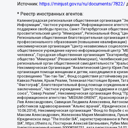
Источник:
https://minjust.gov.ru/ru/documents/7822/
д
* Реестр иностранных агентов:
Калининградская региональная общественная организация "Экозащита!-Женсовет", Фонд содействия защите прав и свобод граждан "Общественный вердикт", Фонд "Институт Развития Свободы Информации", Частное учреждение "Информационное агентство МЕМО. РУ", Региональная общественная организация "Общественная комиссия по сохранению наследия академика Сахарова", Фонд поддержки свободы прессы, Санкт-Петербургская общественная правозащитная организация "Гражданский контроль", Межрегиональная общественная организация "Информационно-просветительский центр "Мемориал", Региональный Фонд "Центр Защиты Прав Средств Массовой Информации", с 05.12.2023 Фонд "Центр Защиты Прав Средств массовой информации", Региональная общественная благотворительная организация помощи беженцам и мигрантам "Гражданское содействие", Негосударственное образовательное учреждение дополнительного профессионального образования (повышение квалификации) специалистов "АКАДЕМИЯ ПО ПРАВАМ ЧЕЛОВЕКА", Свердловская региональная общественная организация "Сутяжник", Автономная некоммерческая организация "Центр независимых социологических исследований", Союз общественных объединений "Российский исследовательский центр по правам человека", Региональное общественное учреждение научно-информационный центр "МЕМОРИАЛ", Некоммерческая организация "Фонд защиты гласности", Автономная некоммерческая организация "Институт прав человека", Городская общественная организация "Екатеринбургское общество "МЕМОРИАЛ", Городская общественная организация "Рязанское историко-просветительское и правозащитное общество "Мемориал" (Рязанский Мемориал), Челябинский региональный орган общественной самодеятельности – женское общественное объединение "Женщины Евразии", Челябинский региональный орган общественной самодеятельности "Уральская правозащитная группа", Фонд содействия защите здоровья и социальной справедливости имени Андрея Рылькова, Автономная Некоммерческая Организация "Аналитический Центр Юрия Левады", Автономная некоммерческая организация социальной поддержки населения "Проект Апрель", Региональная общественная организация помощи женщинам и детям, находящимся в кризисной ситуации "Информационно-методический центр "Анна", Фонд содействия развитию массовых коммуникаций и правовому просвещению "Так-так-Так", Фонд содействия устойчивому развитию "Серебряная тайга", Свердловский региональный общественный фонд социальных проектов "Новое время", "Idel.Реалии", Кавказ.Реалии, Крым.Реалии, Телеканал Настоящее Время, Татаро-башкирская служба Радио Свобода (Azatliq Radiosi), Радио Свободная Европа/Радио Свобода (PCE/PC), "Сибирь.Реалии", "Фактограф", Благотворительный фонд помощи осужденным и их семьям, Автономная некоммерческая организация "Институт глобализации и социальных движений", Фонд "В защиту прав заключенных", Частное учреждение "Центр поддержки и содействия развитию средств массовой информации", Пензенский региональный общественный благотворительный фонд "Гражданский союз", "Север.Реалии", Некоммерческая организация Фонд "Правовая инициатива", Общество с ограниченной ответственностью "Радио Свободная Европа/Радио Свобода", Чешское информационное агентство "MEDIUM-ORIENT", Красноярская региональная общественная организация