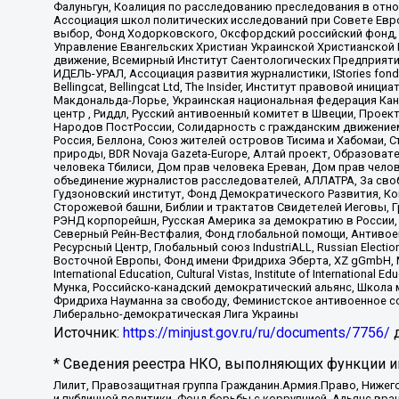
Фалуньгун, Коалиция по расследованию преследования в отно
Ассоциация школ политических исследований при Совете Евр
выбор, Фонд Ходорковского, Оксфордский российский фонд, 
Управление Евангельских Христиан Украинской Христианской
движение, Всемирный Институт Саентологических Предприяти
ИДЕЛЬ-УРАЛ, Ассоциация развития журналистики, IStories fo
Bellingcat, Bellingcat Ltd, The Insider, Институт правовой ин
Макдональда-Лорье, Украинская национальная федерация Кан
центр , Риддл, Русский антивоенный комитет в Швеции, Проект
Народов ПостРоссии, Солидарность с гражданским движением 
Россия, Беллона, Союз жителей островов Тисима и Хабомаи, 
природы, BDR Novaja Gazeta-Europe, Алтай проект, Образова
человека Тбилиси, Дом прав человека Ереван, Дом прав челов
объединение журналистов расследователей, АЛЛАТРА, За своб
Гудзоновский институт, Фонд Демократического Развития, К
Сторожевой башни, Библии и трактатов Свидетелей Иеговы, Г
РЭНД корпорейшн, Русская Америка за демократию в России, 
Северный Рейн-Вестфалия, Фонд глобальной помощи, Антивоенн
Ресурсный Центр, Глобальный союз IndustriALL, Russian Electi
Восточной Европы, Фонд имени Фридриха Эберта, XZ gGmbH, М
International Education, Cultural Vistas, Institute of Intern
Мунка, Российско-канадский демократический альянс, Школа
Фридриха Науманна за свободу, Феминистское антивоенное соп
Либерально-демократическая Лига Украины
Источник:
https://minjust.gov.ru/ru/documents/7756/
д
* Сведения реестра НКО, выполняющих функции ин
Лилит, Правозащитная группа Гражданин.Армия.Право, Нижего
и публичной политики, Фонд борьбы с коррупцией, Альянс вр