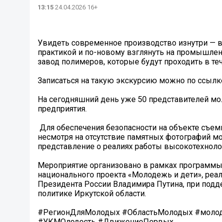
13:15
24.04.2026 16+
Увидеть современное производство изнутри — 
практикой и по-новому взглянуть на промышленн
завод полимеров, которые будут проходить в теч
Записаться на такую экскурсию можно по ссылке:
На сегодняшний день уже 50 представителей мо
предприятия.
‍ Для обеспечения безопасности на объекте съем
несмотря на отсутствие памятных фотографий 
представление о реалиях работы высокотехноло
Мероприятие организовано в рамках программы
национального проекта «Молодежь и дети», ре
Президента России Владимира Путина, при подд
политике Иркутской области.
#РегионДляМолодых #ОбластьМолодых #моло
#УКМОлодость #ДвижениеПервых