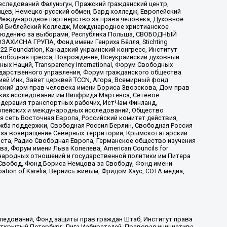
еследований Фалуньгун, Пражский гражданский центр,
цев, Немецко-русский обмен, Бард колледж, Европейский
Международное партнерство за права человека, Духовное
ый Библейский Колледж, Международное христианское
аблюдению за выборами, Республика Польша, СВОБОДНЫЙ
АХИСНА ГРУПА, Фонд имени Генриха Бёлля, Stichting
t 22 Foundation, Канадский украинский конгресс, Институт
вободная пресса, Возрождение, Всеукраинский духовный
х Наций, Transparеncy International, Форум Свободных
ударственного управления, Форум гражданского общества
ией Инк, Завет церквей TCCN, Агора, Всемирный фонд
сский дом прав человека имени Бориса Звозскова, Дом прав
ских исследований им Вилфрида Мартенса, Сетевое
едерация транспортных рабочих, ИстЧам Финланд,
ропейских и международных исследований, Общество
я сеть Восточная Европа, Российский комитет действия,
жба поддержки, Свободная Россия Берлин, Свободная Россия
оюз за возвращение Северных территорий, Крымскотатарский
 креста, Радио Свободная Европа, Германское общество изучения
 Форум имени Льва Копелева, American Councils for
международных отношений и государственной политики им Питера
Свобод, Фонд Бориса Немцова за Свободу, Фонд имени
ion of Karelia, Вернись живым, Фридом Хаус, СОТА медиа,
ледований, Фонд защиты прав граждан Штаб, Институт права
Открытый Петербург, Лига Избирателей, Правовая инициатива,