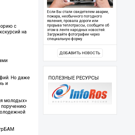
Если Вы стали свидетелем аварии,
пожара, необычного погодного
явления, провала дороги или
еорию с
прорыва теплотрассы, сообщите об
этом в ленте народных новостей.
кскурсий на
Загружайте фотографии через
специальную форму.
ДОБАВИТЬ НОВОСТЬ
ами
афий. Но даже
ПОЛЕЗНЫЕ РЕСУРСЫ
нь и
ля молодых»
о поручению
 молодежной
трБАМ