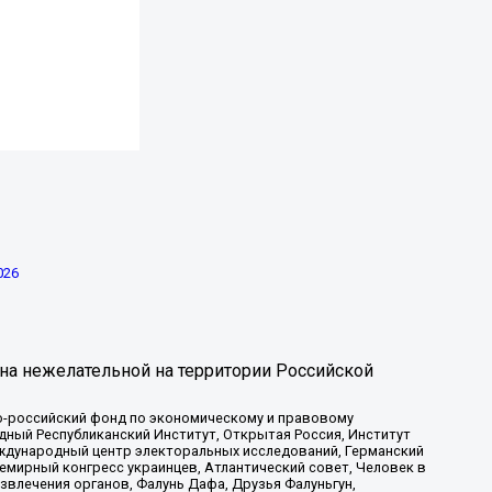
026
на нежелательной на территории Российской
-российский фонд по экономическому и правовому
ый Республиканский Институт, Открытая Россия, Институт
ждународный центр электоральных исследований, Германский
мирный конгресс украинцев, Атлантический совет, Человек в
звлечения органов, Фалунь Дафа, Друзья Фалуньгун,