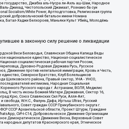
ое государство, Джабха аль-Нусра ли-Ахль аш-Шам, Народное
 Валь-Джихад, Чистопольский Джамаат, Рохнамо ба суи
nal Socialism/White Power, Артподготовка, Религиозная группа
атарский добровольческий батальон имени Номана
ка, Батал-Хаджи Белхороев, Маньяки Культ Убийц, Молодёжь
тупившее в законную силу решение о ликвидации
ардской Веси Беловодья, Славянская Община Капища Веды
ское национальное единство, Национал-социалистическое
 Национал-социалистическая рабочая партия России,
Череповца, Духовно-Родовая Держава Русь, Русское
з, Движение против нелегальной иммиграции, Кровь и Честь,
е единство, Северное Братство, Клуб Болельщиков
ода Щелковского района, Правый сектор, УНА - УНСО,
ие последователей инглиизма, Народная Социальная
 Коренного Русского народа г. Астрахани, ВОЛЯ, Меджлис
льц, В честь иконы Божией Матери Державная, Сектор 16,
рад Крю, Союз Славянских Сил Руси, Алля-Аят,
 свобода, W.H.С., Фалунь Дафа, Иртыш Ultras, Русский
вального, Совет граждан СССР Прикубанского округа г.
ФСР СССР Архангельской области, Проект Штурм, Граждане
, WhatsApp, СИЧ-С14, Добровольческое Движение Организации
жное Демократическое Движение Весна, Верховный Совет
та народных депутатов Красноярского края, Этническое