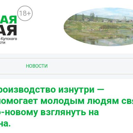
18+
НОВОСТИ
роизводство изнутри —
помогает молодым людям св
о-новому взглянуть на
на.