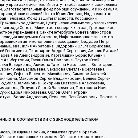
иту прав заключенных, Институт глобализации и социальных
н, Благотворительный фонд помощи осужденным и их семьям,
Мемориал, Аналитический Центр Юрия Левады, Издательство
рав человека, Фонд защиты гласности, Российский
 Гражданское действие, Центр независимых социологических
ининграде Совета Министров северных стран, Гражданское
астное учреждение в Санкт-Петербурге Совета Министров
 наследия академика Сахарова, Информационное агентство
Евразийская антимонопольная ассоциация, Бедушев Петр
 Чанышева Лилия Айратовна, Сидорович Ольга Борисовна,
гей Георгиевич, Пивоваров Андрей Сергеевич, Аверин Виталий
марев Лев Александрович, Каргалицкий Борис Юльевич,
с Альбертович, Гасан Ольга Павловна, Паутов Юрий
алья Валерьевна, Акимова Татьяна Николаевна, Золотарева
аранг Анна Васильевна, Захарова Светлана Сергеевна,
дьевич, Гефтер Валентин Михайлович, Симонов Алексей
рияновна, Максимов Сергей Владимирович, Беляев Сергей
 Людмила Залмановна, Кокорина Екатерина Алексеевна,
имировна, Подузов Сергей Васильевич, Протасова Ирина
Сухих Дарья Николаевна, Орлов Олег Петрович,
отухин Борис Андреевич, Левинсон Лев Семенович, Локшина
нных в соответствии с законодательством
сар, Священная война, Исламская группа, Братья-
а, Общество социальных реформ, Общество возрождения