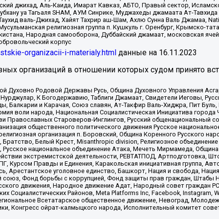
ский джихад, Аль-Каида, Имарат Кавказ, АБТО, Правый сектор, Исламск
Субхану уа Тагьаля SHAM, АУМ Синрике, Муджахеды джамаата Ат-Тавхида
ухид валь-Джихад, Хайят Тахрир аш-Шам, Ахлю Сунна Валь Джамаа, Natio
Мусульманская религиозная группа п. Кушкуль г. Оренбург, Крымско-т
кистана, Народная самооборона, Дуббайский джамаат, московская ячей
добровольческий корпус
istskie-organizacii-i-materialy.html
данные на
16.11.2023
зных организаций в отношении которых судом принято вс
ской Духовно Родовой Державы Русь, Община Духовного Управления Асг
Нурджулар, К Богодержавию, Таблиги Джамаат, Свидетели Иеговы, Рус
, Балкарии и Карачая, Союз славян, Ат-Такфир Валь-Хиджра, Пит Буль,
рмия воли народа, Национальная Социалистическая Инициатива города 
ви Православных Староверов-Инглингов, Русский общенациональный сою
ганизация общественного политического движения Русское национально
елигиозная организация п. Боровский, Община Коренного Русского нар
 Братство, Белый Крест, Misanthropic division, Религиозное объединен
е, Русское национальное объединение Атака, Мечеть Мирмамеда, Община
йствии экстремистской деятельности, РЕВТАТПОД, Артподготовка, Што
, Курсом Правды и Единения, Каракольская инициативная группа, Автог
ь, Арестантское уголовное единство, Башкорт, Нация и свобода, Нация и
союз, Фонд борьбы с коррупцией, Фонд защиты прав граждан, Штабы На
сского движения, Народное движение Адат, Народный совет граждан РС
х Социалистических Районов, Meta Platforms Inc, Facebook, Instagram
Региональное Всетатарское общественное движение, Невоград, Молоде
ки, Конгресс ойрат-калмыцкого народа, Исполнительный комитет сове