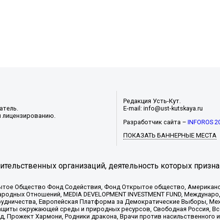
Редакция Усть-Кут.
атель.
E-mail: info@ust-kutskaya.ru
и лицензированию.
Разработчик сайта –
INFOROS 2
ПОКАЗАТЬ БАННЕРНЫЕ МЕСТА
тельственных организаций, деятельность которых призна
ытое Общество Фонд Содействия, Фонд Открытое общество, Американо
родных Отношений, MEDIA DEVELOPMENT INVESTMENT FUND, Международн
рудничества, Европейская Платформа за Демократические Выборы, Ме
щиты окружающей среды и природных ресурсов, Свободная Россия, Все
, Прожект Хармони, Родники дракона, Врачи против насильственного и