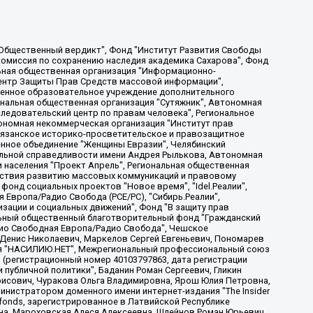
, Дальневосточное общественное движение "Маяк", Санкт-Петербургская ЛГБТ-инициативная группа "Выход", Инициативная группа ЛГБТ+ "Реверс", Алексеев Андрей Викторович, Бекбулатова Таисия Львовна, Беляев Иван Михайлович, Владыкина Елена Сергеевна, Гельман Марат Александрович, Никульшина Вероника Юрьевна, Толоконникова Надежда Андреевна, Шендерович Виктор Анатольевич, Общество с ограниченной ответственностью "Данное сообщение", Общество с ограниченной ответственностью Издательский дом "Новая глава", Айнбиндер Александра Александровна, Московский комьюнити-центр для ЛГБТ+инициатив, Благотворительный фонд развития филантропии, Deutsche Welle (Германия, Kurt-Schumacher-Strasse 3, 53113 Bonn), Борзунова Мария Михайловна, Воробьев Виктор Викторович, Голубева Анна Львовна, Константинова Алла Михайловна, Малкова Ирина Владимировна, Мурадов Мурад Абдулгалимович, Осетинская Елизавета Николаевна, Понасенков Евгений Николаевич, Ганапольский Матвей Юрьевич, Киселев Евгений Алексеевич, Борухович Ирина Григорьевна, Дремин Иван Тимофеевич, Дубровский Дмитрий Викторович, Красноярская региональная общественная организация поддержки и развития альтернативных образовательных технологий и межкультурных коммуникаций "ИНТЕРРА", Маяковская Екатерина Алексеевна, Фейгин Марк Захарович, Филимонов Андрей Викторович, Дзугкоева Регина Николаевна, Доброхотов Роман Александрович, Дудь Юрий Александрович, Елкин Сергей Владимирович, Кругликов Кирилл Игоревич, Сабунаева Мария Леонидовна, Семенов Алексей Владимирович, Шаинян Карен Багратович, Шульман Екатерина Михайловна, Асафьев Артур Валерьевич, Вахштайн Виктор Семенович, Венедиктов Алексей Алексеевич, Лушникова Екатерина Евгеньевна, Волков Леонид Михайлович, Невзоров Александр Глебович, Пархоменко Сергей Борисович, Сироткин Ярослав Николаевич, Кара-Мурза Владимир Владимирович, Баранова Наталья Владимировна, Гозман Леонид Яковлевич, Кагарлицкий Борис Юльевич, Климарев Михаил Валерьевич, Милов Владимир Станиславович, Автономная некоммерческая организация Краснодарский центр современного искусства "Типография", Моргенштерн Алишер Тагирович, Соболь Любовь Эдуардовна, Общество с ограниченной ответственностью "ЛИЗА НОРМ", Каспаров Гарри Кимович, Ходорковский Михаил Борисович, Общество с ограниченной ответственностью "Апрельские тезисы", Данилович Ирина Брониславовна, Кашин Олег Владимирович, Петров Николай Владимирович, Пивоваров Алексей Владимирович, Соколов Михаил Владимирович, Цветкова Юлия Владимировна, Чичваркин Евгений Александрович, Комитет против пыток/Команда против пыток, Общество с ограниченной ответственностью "Первый научный", Общество с ограниченной ответственностью "Вертолет и ко", Белоцерковская Вероника Борисовна, Кац Максим Евгеньевич, Лазарева Татьяна Юрьевна, Шаведдинов Руслан Табризович, Яшин Илья Валерьевич, Общество с ограниченной ответственностью "Иноагент ААВ", Алешковский Дмитрий Петрович, Альбац Евгения Марковна, Быков Дмитрий Львович, Галямина Юлия Евгеньевна, Лойко Сергей Леонидович, Мартынов Кирилл Константинович, Медведев Сергей Александрович, Крашенинников Федор Геннадиевич, Гордеева Катерина Вл