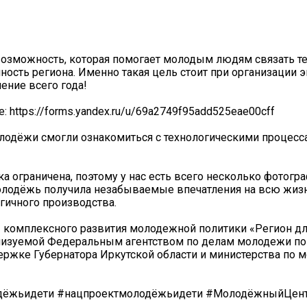
возможность, которая помогает молодым людям связать т
ость региона. Именно такая цель стоит при организации э
ение всего года!
 https://forms.yandex.ru/u/69a2749f95add525eae00cff
лодёжи смогли ознакомиться с технологическими процесс
ка ограничена, поэтому у нас есть всего несколько фотогр
молодёжь получила незабываемые впечатления на всю жиз
гичного производства.
 комплексного развития молодежной политики «Регион д
ализуемой Федеральным агентством по делам молодежи п
ержке Губернатора Иркутской области и министерства по
дёжьидети #нацпроектмолодёжьидети #МолодёжныйЦен