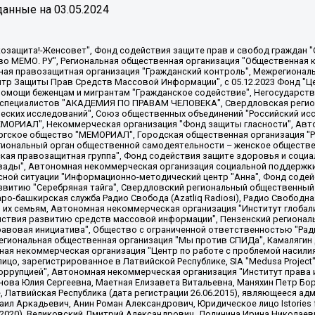
анные на
03.05.2024
 "Мы против СПИДа", Камалягин Денис Николаевич, Маркелов Сергей Евгеньевич, Пономарев Лев Александрович, Савицкая Людмила Алексеевна, Автономная некоммерческая организация "Центр по работе с проблемой насилия "НАСИЛИЮ.НЕТ", Межрегиональный профессиональный союз работников здравоохранения "Альянс врачей", Юридическое лицо, зарегистрированное в Латвийской Республике, SIA "Medusa Project" (регистрационный номер 40103797863, дата регистрации 10.06.2014), Некоммерческая организация "Фонд по борьбе с коррупцией", Автономная некоммерческая организация "Институт права и публичной политики", Баданин Роман Сергеевич, Гликин Максим Александрович, Железнова Мария Михайловна, Лукьянова Юлия Сергеевна, Маетная Елизавета Витальевна, Маняхин Петр Борисович, Чуракова Ольга Владимировна, Ярош Юлия Петровна, Юридическое лицо "The Insider SIA", зарегистрированное в Риге, Латвийская Республика (дата регистрации 26.06.2015), являющееся администратором доменного имени интернет-издания "The Insider SIA", https://theins.ru, Постернак Алексей Евгеньевич, Рубин Михаил Аркадьевич, Анин Роман Александрович, Юридическое лицо Istories fonds, зарегистрированное в Латвийской Республике (регистрационный номер 50008295751, дата регистрации 24.02.2020), Великовский Дмитрий Александрович, Долинина Ирина Николаевна, Мароховская Алеся Алексеевна, Шлейнов Роман Юрьевич, Шмагун Олеся Валентиновна, Общество с ограниченной ответственностью "Альтаир 2021", Общество с ограниченной ответственностью "Вега 2021", Общество с ограниченной ответственностью "Главный редактор 2021", Общество с ограниченной ответственностью "Ромашки монолит", Важенков Артем Валерьевич, Ивановская областная общественная организация "Центр гендерных исследований", Гурман Юрий Альбертович, Медиапроект "ОВД-Инфо", Егоров Владимир Владимирович, Жилинский Владимир Александрович, Общество с ограниченной ответственностью "ЗП", Иванова София Юрьевна, Карезина Инна Павловна, Кильтау Екатерина Викторовна, Петров Алексей Викторович, Пискунов Сергей Евгеньевич, Смирнов Сергей Сергеевич, Тихонов Михаил Сергеевич, Общество с ограниченной ответственностью "ЖУРНАЛИСТ-ИНОСТРАННЫЙ АГЕНТ", Арапова Галина Юрьевна, Вольтская Татьяна Анатольевна, Американская компания "Mason G.E.S. Anonymous Foundation" (США), являющаяся владельцем интернет-издания https://mnews.world/, Компания "Stichting Bellingcat", зарегистрированная в Нидерландах (дата регистрации 11.07.2018), Захаров Андрей Вячеславович, Клепиковская Екатерина Дмитриевна, Общество с ограниченной ответственностью "МЕМО", Перл Роман Александрович, Симонов Евгений Алексеевич, Соловьева Елена Анатольевна, Сотников Даниил Владимирович, Сурначева Елизавета Дмитриевна, Автономная некоммерческая организация по защите прав человека и информированию населения "Якутия – Наше Мнение", Общество с ограниченной ответственностью "Москоу диджитал медиа", с 26.01.2023 Общество с ограниченной ответственностью "Чайка Белые сады", Ветошкина Валерия Валерьевна, Заговора Максим Александрович, Межрегиональное общественное движение "Российская ЛГБТ - сеть", Оленичев Максим Владимирович, Павлов Иван Юрьевич, Скворцова Елена Сергеевна, Общество с ограниченной ответственностью "Как бы инагент", Кочетков Игорь Викторович, Общество с ограниченной ответственностью "Честные выборы", Еланчик Олег Александрович, Общество с ограниченной ответственностью "Нобелевский призыв", Гималова Регина Эмилевна, Григорьев Андрей Валерьевич, Григорьева Алина Александровна, Ассоциация по содействию защите прав призывников, альтернативнослужащих и военнослужащих "Правозащитная группа "Гражданин.Армия.Право", Хисамова Регина Фаритовна, Автономная некоммерческая организация по реализации социально-правовых программ "Лилит"