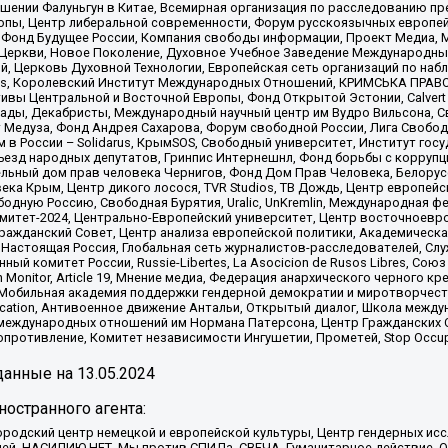
шении Фалуньгун в Китае, Всемирная организация по расследованию пр
опы, Центр либеральной современности, Форум русскоязычных европей
Фонд Будущее России, Компания свободы информации, Проект Медиа, 
 Церкви, Новое Поколение, Духовное Учебное Заведение Международн
й, Церковь Духовной Технологии, Европейская сеть организаций по н
nds, Королевский Институт Международных Отношений, КРИМСЬКА ПРАВОЗ
ициативы Центральной и Восточной Европы, Фонд Открытой Эстонии, Calver
ады, Декабристы, Международный научный центр им Вудро Вильсона, С
 Медуза, Фонд Андрея Сахарова, Форум свободной России, Лига Свободны
в России – Solidarus, КрымSOS, Свободный университет, Институт гос
Съезд народных депутатов, Гринпис Интернешнл, Фонд борьбы с коррупц
тельный дом прав человека Чернигов, Фонд Дом Прав Человека, Белору
ека Крым, Центр дикого лосося, TVR Studios, ТВ Дождь, Центр европей
одную Россию, Свободная Бурятия, Uralic, UnKremlin, Международная ф
омитет-2024, Центрально-Европейский университет, Центр восточноев
ражданский Совет, Центр анализа европейской политики, Академическа
Настоящая Россия, Глобальная сеть журналистов-расследователей, Слу
ый комитет России, Russie-Libertes, La Asocicion de Rusos Libres, С
on Monitor, Article 19, Мнение медиа, Федерация анархического черного
обильная академия поддержки гендерной демократии и миротворчества,
ational Education, Антивоенное движение Антальи, Открытый диалог, Школа 
 международных отношений им Нормана Патерсона, Центр Гражданских 
ротивление, Комитет независимости Ингушетии, Прометей, Stop Occupat
анные на
13.05.2024
остранного агента:
родский центр немецкой и европейской культуры, Центр гендерных исс
ачей, НАСИЛИЮ.НЕТ, Мы против СПИДа, СВЕЧА, Гуманитарное действие, 