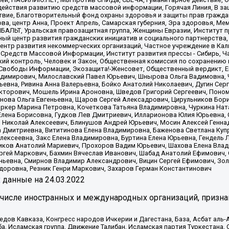
ействия развитию средств массовой информации, Горячая Линия, В защ
твие, Благотворительный фонд охраны здоровья и защиты прав гражда
 Сова, центр Анна, Проект Апрель, Самарская губерния, Эра здоровья, 
ИБАЛЬТ, Уральская правозащитная группа, Женщины Евразии, Институт п
ый центр развития гражданских инициатив и социального партнерства,
нтр развития некоммерческих организаций, Частное учреждение в Кал
 Средств Массовой Информации, Институт развития прессы - Сибирь, Ч
ий контроль, Человек и Закон, Общественная комиссия по сохранению
я Свободы Информации, Экозащита!-Женсовет, Общественный вердикт, 
ладимирович, Милославский Павел Юрьевич, Шнырова Ольга Вадимовна,
ьевна, Ривина Анна Валерьевна, Бойко Анатолий Николаевич, Дугин Сер
икторович, Мошель Ирина Ароновна, Шведов Григорий Сергеевич, Поно
нова Ольга Евгеньевна, Щаров Сергей Алексадрович, Цирульников Бори
ркер Марина Петровна, Кочеткова Татьяна Владимировна, Чуркина Нат
Елена Борисовна, Гудков Лев Дмитриевич, Илларионова Юлия Юрьевна, С
 Николай Алексеевич, Блинушов Андрей Юрьевич, Мосин Алексей Генна
а Дмитриевна, Вититинова Елена Владимировна, Баженова Светлана Куп
Алексеевна, Закс Елена Владимировна, Буртина Елена Юрьевна, Гендель
иков Анатолий Мариевич, Прохоров Вадим Юрьевич, Шахова Елена Влад
ргей Маркович, Бахмин Вячеслав Иванович, Шабад Анатолий Ефимович, 
ьевна, Смирнов Владимир Александрович, Вицин Сергей Ефимович, Зол
доровна, Резник Генри Маркович, Захаров Герман Константинович
x
данные на
24.03.2022
 числе иностранных и международных организаций, призна
в Кавказа, Конгресс народов Ичкерии и Дагестана, База, Асбат аль-Ан
ба, Исламская группа, Движение Талибан, Исламская партия Туркестан