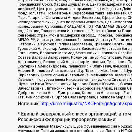
Гражданский Союз, Хасдей Ерушалаим, Центр поддержки и сод
движений, Центр социально-информационных инициатив Дейс
Фонд Тольятти, Новое время, Серебряная тайга, Так-Так-Так,
Парк Гагарина, Фонд имени Андрея Рылькова, Сфера, Центр С
исследовательский центр по правам человека, Дальневосточн
исследований, Сутяжник, АКАДЕМИЯ ПО ПРАВАМ ЧЕЛОВЕКА, Це
содействие, Трансперенси Интернешнл-Р, Центр Защиты Прав
Северных Стран, Фонд поддержки свободы прессы, Гражданск
МЕМО. РУ, Институт региональной прессы, Институт Развити
Петрович, Дзугкоева Регина Николаевна, Кривенко Сергей В
Туровский Александр Алексеевич, Васильева Анастасия Евген
Евгеньевич, Барахоев Магомед Бекханович, Шарипков Олег В
Созаев Валерий Валерьевич, Исламов Тимур Рифгатович, Рома
Анатольевич, Верховский Александр Маркович, Пислакова-Па
Екатерина Александровна, Рачинский Ян Збигневич, Жемкова 
Аверин Владимир Анатольевич, Щур Татьяна Михайловна, Щур
Кириллович, Флиге Ирина Анатольевна, Мельникова Валентин
Иванович, Голубева Елена Николаевна, Ганнушкина Светлана 
Шуманов Илья Вячеславович, Арапова Галина Юрьевна, Свечн
Вячеславовна, Литинский Леонид Борисович, Лукашевский Се
Добровольская Анна Дмитриевна, Королева Александра Евген
Татьяна Иосифовна, Орлов Олег Петрович, Полякова Мара Фе
Источник:
http://unro.minjust.ru/NKOForeignAgent.asp
* Единый федеральный список организаций, в том
Российской Федерации террористическими:
Высший военный Маджлисуль Шура Объединенных сил моджахедо
мусульмане, Партия исламского освобождения, Лашкар-И-Тай