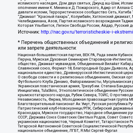
исламского наследия, Дом двух святых, Джунд аш-Шам, Ислам
ополчение имени К. Минина и Д. Пожарского, Аджр от Аллаха 
давлати исломи, Террористическое сообщество Сеть, Катиба Та
“Джамаат “Красный пахарь”, Колумбайн, Хатлонский джамаат, 
Челебиджихана, Азов, Партия исламского возрождения Таджи
Которая Улыбается, Легион Свобода России, Айдар, Русский 
Источник:
http://nac.gov.ru/terroristicheskie-i-ekstrem
* Перечень общественных объединений и религио
или запрете деятельности:
Национал-большевистская партия, ВЕК РА, Рада земли Кубан
Перуна, Мужская Духовная Семинария Староверов-Инглингов, 
общество, Джамаат мувахидов, Объединенный Вилайат Кабарды
Славянский союз, Формат-18, Благородный Орден Дьявола, А
национальное единство, Древнерусской Инглистической церк
О свободе совести и о религиозных объединениях, Омская ор
Футбольного Клуба Динамо, Файзрахманисты, Мусульманская р
Украинская повстанческая армия, Тризуб им. Степана Бандеры,
Инициатива, TulaSkins, Этнополитическое объединение Русски
крымскотатарского народа, Рубеж Севера, ТОЙС, О противоде
Независимость, Фирма, Молодежная правозащитная группа МПГ
Благотворительный пансионат Ак Умут, Русская республика Рус
Патриотический клуб-Новокузнецк/РПК, Сибирский державный 
Краснодара, Мужское государство, Народное объединение ру
СССР, Держава Союз Советских Светлых Родов, Совет Советски
украинских националистов, Черный Комитет, Татарстанское 
Татарской Автономной Советской Социалистической Республи
национальное объединение, ЛГБТ, Я.МЫ Сергей Фургал