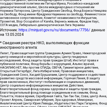
государственной политики им Питера Мунка, Российско-канадский
демократический альянс, Школа международных отношений им
Нормана Патерсона, Центр Гражданских Свобод, Фонд Бориса Немцова
за Свободу, Фонд имени Фридриха Науманна за свободу, Феминистское
антивоенное сопротивление, Комитет независимости Ингушетии,
Прометей, Stop Occupation of Karelia, Вернись живым, Фридом Хаус,
СОТА медиа, Либерально-демократическая Лига Украины
Источник:
https://minjust.gov.ru/ru/documents/7756/
данные
на
13.05.2024
* Сведения реестра НКО, выполняющих функции
иностранного агента:
Лилит, Правозащитная группа Гражданин.Армия.Право, Нижегородский
центр немецкой и европейской культуры, Центр гендерных
исследований, Фонд защиты прав граждан Штаб, Институт права и
публичной политики, Фонд борьбы с коррупцией, Альянс врачей,
НАСИЛИЮ.НЕТ, Мы против СПИДа, СВЕЧА, Гуманитарное действие,
Открытый Петербург, Лига Избирателей, Правовая инициатива,
Гражданский Союз, Хасдей Ерушалаим, Центр поддержки и содействия
развитию средств массовой информации, Горячая Линия, В защиту
прав заключенных, Институт глобализации и социальных движений,
Центр социально-информационных инициатив Действие,
Благотворительный фонд охраны здоровья и защиты прав граждан,
Благотворительный фонд помощи осужденным и их семьям, Фонд
Тольятти, Новое время, Серебряная тайга, Так-Так-Так, Сова, центр Анна,
Проект Апрель, Самарская губерния, Эра здоровья, Мемориал,
Аналитический Центр Юрия Левады, Издательство Парк Гагарина, Фонд
имени Андрея Рылькова, Сфера, Центр СИБАЛЬТ, Уральская