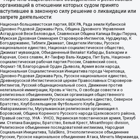
организаций в отношении которых судом принято
вступившее в законную силу решение о ликвидации или
запрете деятельности:
Национал-большевистская партия, ВЕК РА, Рада земли Кубанской
Духовно Родовой Державы Русь, Община Духовного Управления
Асгардской Веси Беловодья, Славянская Община Капища Веды Перуна,
Мужская Духовная Семинария Староверов-Инглингов, Нурджулар, К
Богодержавию, Таблиги Джамаат, Свидетели Иеговы, Русское
национальное единство, Национал-социалистическое общество,
Джамаат мувахидов, Объединенный Вилайат Кабарды, Балкарии и
Карачая, Союз славян, Ат-Такфир Валь-Хиджра, Пит Буль, Национал-
социалистическая рабочая партия России, Славянский союз,
Формат-18, Благородный Орден Дьявола, Армия воли народа,
Национальная Социалистическая Инициатива города Череповца,
Духовно-Родовая Держава Русь, Русское национальное единство,
Древнерусской Инглистической церкви Православных Староверов-
Инглингов, Русский общенациональный союз, Движение против
нелегальной иммиграции, Кровь и Честь, О свободе совести и о
религиозных объединениях, Омская организация общественного
политического движения Русское национальное единство, Северное
Братство, Клуб Болельщиков Футбольного Клуба Динамо,
Файзрахманисты, Мусульманская религиозная организация п.
Боровский, Община Коренного Русского народа Щелковского района,
Правый сектор, УНА - УНСО, Украинская повстанческая армия, Тризуб
им. Степана Бандеры, Братство, Белый Крест, Misanthropic division,
Религиозное объединение последователей инглиизма, Народная
Социальная Инициатива, TulaSkins, Этнополитическое объединение
Русские, Русское национальное объединение Атака, Мечеть Мирмамеда,