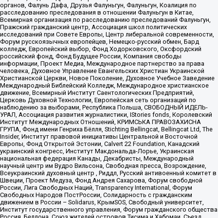
органов, Фалунь Дафа, Друзья Фалуньгун, Фалуньгун, Коалиция по
расследованию преследования в отношении Фалуньгун в Китае,
Всемирная организация по расследованию преследований Фалуньгун,
Пражский гражданский центр, Ассоциация школ политических
исследований при Совете Европы, Центр либеральной современности,
Форум русскоязычных европейцев, Немецко-русский обмен, Бард
колледж, Европейский выбор, Фонд Ходорковского, Оксфордский
российский фонд, Фонд Будущее России, Компания свободы
информации, Проект Медиа, Международное партнерство за права
человека, Духовное Управление Евангельских Христиан Украинской
Христианской Церкви, Новое Поколение, Духовное Учебное Заведение
Международный Библейский Колледж, Международное христианское
движение, Всемирный Институт Саентологических Предприятий,
Церковь Духовной Технологии, Европейская сеть организаций по
наблюдению за выборами, Республика Польша, СВОБОДНЫЙ ИДЕЛЬ-
УРАЛ, Ассоциация развития журналистики, IStories fonds, Королевский
Институт Международных Отношений, КРИМСЬКА ПРАВОЗАХИСНА
ГРУПА, Фонд имени Генриха Бёлля, Stichting Bellingcat, Bellingcat Ltd, The
Insider, Институт правовой инициативы Центральной и Восточной
Европы, Фонд Открытой Эстонии, Calvert 22 Foundation, Канадский
украинский конгресс, Институт Макдональда-Лорье, Украинская
национальная федерация Канады, Декабристы, Международный
научный центр им Вудро Вильсона, Свободная пресса, Возрождение,
Всеукраинский духовный центр , Риддл, Русский антивоенный комитет в
Швеции, Проект Медуза, Фонд Андрея Сахарова, Форум свободной
России, Лига Свободных Наций, Transparеncy International, Форум
Свободных Народов ПостРоссии, Солидарность с гражданским
движением в России – Solidarus, КрымSOS, Свободный университет,
Институт государственного управления, Форум гражданского общества
Россия, Беллона, Союз жителей островов Тисима и Хабомаи, Съезд