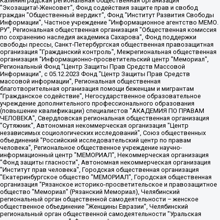
Калининградская региональная общественная организация "Экозащита!-Женсовет", Фонд содействия защите прав и свобод граждан "Общественный вердикт", Фонд "Институт Развития Свободы Информации", Частное учреждение "Информационное агентство МЕМО. РУ", Региональная общественная организация "Общественная комиссия по сохранению наследия академика Сахарова", Фонд поддержки свободы прессы, Санкт-Петербургская общественная правозащитная организация "Гражданский контроль", Межрегиональная общественная организация "Информационно-просветительский центр "Мемориал", Региональный Фонд "Центр Защиты Прав Средств Массовой Информации", с 05.12.2023 Фонд "Центр Защиты Прав Средств массовой информации", Региональная общественная благотворительная организация помощи беженцам и мигрантам "Гражданское содействие", Негосударственное образовательное учреждение дополнительного профессионального образования (повышение квалификации) специалистов "АКАДЕМИЯ ПО ПРАВАМ ЧЕЛОВЕКА", Свердловская региональная общественная организация "Сутяжник", Автономная некоммерческая организация "Центр независимых социологических исследований", Союз общественных объединений "Российский исследовательский центр по правам человека", Региональное общественное учреждение научно-информационный центр "МЕМОРИАЛ", Некоммерческая организация "Фонд защиты гласности", Автономная некоммерческая организация "Институт прав человека", Городская общественная организация "Екатеринбургское общество "МЕМОРИАЛ", Городская общественная организация "Рязанское историко-просветительское и правозащитное общество "Мемориал" (Рязанский Мемориал), Челябинский региональный орган общественной самодеятельности – женское общественное объединение "Женщины Евразии", Челябинский региональный орган общественной самодеятельности "Уральская правозащитная группа", Фонд содействия защите здоровья и социальной справедливости имени Андрея Рылькова, Автономная Некоммерческая Организация "Аналитический Центр Юрия Левады", Автономная некоммерческая организация социальной поддержки населения "Проект Апрель", Региональная общественная организация помощи женщинам и детям, находящимся в кризисной ситуации "Информационно-методический центр "Анна", Фонд содействия развитию массовых коммуникаций и правовому просвещению "Так-так-Так", Фонд содействия устойчивому развитию "Серебряная тайга", Свердловский региональный общественный фонд социальных проектов "Новое время", "Idel.Реалии", Кавказ.Реалии, Крым.Реалии, Телеканал Настоящее Время, Татаро-башкирская служба Радио Свобода (Azatliq Radiosi), Радио Свободная Европа/Радио Свобода (PCE/PC), "Сибирь.Реалии", "Фактограф", Благотворительный фонд помощи осужденным и их семьям, Автономная некоммерческая организация "Институт глобализации и социальных движений", Фонд "В защиту прав заключенных", Частное учреждение "Центр поддержки и содействия развитию средств массовой информации", Пензенский региональный общественный благотворительный фонд "Гражданский союз", "Север.Реалии", Некоммерческая организация Фонд "Правовая инициатива", Общество с ограниченной ответственностью "Радио Свободная Европа/Радио Свобода", Чешское информационное агентство "MEDIUM-ORIENT", Красноярская региональная общественная организация "Мы против СПИДа", Камалягин Денис Николаевич, Маркелов Сергей Евгеньевич, Пономарев Лев Александрович, Савицкая Людмила Алексеевна, Автономная некоммерческая организация "Центр по работе с проблемой насилия "НАСИЛИЮ.НЕТ", Межрегиональный профессиональный союз работников здравоохранения "Альянс врачей", Юридическое лицо, зарегистрированное в Латвийской Республике, SIA "Medusa Project" (регистрационный номер 40103797863, дата регистрации 10.06.2014), Некоммерческая организация "Фонд по борьбе с коррупцией", Автономная некоммерческая организация "Институт права и публичной политики", Баданин Роман Сергеевич, Гликин Максим Александрович, Железнова Мария Михайловна, Лукьянова Юлия Сергеевна, Маетная Елизавета Витальевна, Маняхин Петр Борисович, Чуракова Ольга Владимировна, Ярош Юлия Петровна, Юридическое лицо "The Insider SIA", зарегистрированное в Риге, Латвийская Республика (дата регистрации 26.06.2015), являющееся администратором доменного имени интернет-издания "The Insider SIA", https://theins.ru, Постернак Алексей Евгеньевич, Рубин Михаил Аркадьевич, Анин Роман Александрович, Юридическое лицо Istories fonds, зарегистрированное в Латвийской Республике (регистрационный номер 50008295751, дата регистрации 24.02.2020), Великовский Дмитрий Александрович, Долинина Ирина Николаевна, Мароховская Алеся Алексеевна, Шлейнов Роман Юрьевич, Шмагун Олеся Валентиновна, Общество с ограниченной ответственностью "Альтаир 2021", Общество с ограниченной ответственностью "Вега 2021", Общество с ограниченной ответственностью "Главный редактор 2021", Общество с ограниченной ответственностью "Ромашки монолит", Важенков Артем Валерьевич, Ивановская областная общественная организация "Центр гендерных исследований", Гурман Юрий Альбертович, Медиапроект "ОВД-Инфо", Егоров Владимир Владимирович, Жилинский Владимир Александрович, Общество с ограниченной ответственностью "ЗП", Иванова София Юрьевна, Карезина Инна Павловна, Кильтау Екатерина Викторовна, Петров Алексей Викторович, Пискунов Сергей Евгеньевич, Смирнов Сергей Сергеевич, Тихонов Михаил Сергеевич, Общество с ограниченной ответственностью "ЖУРНАЛИСТ-ИНОСТРАННЫЙ АГЕНТ", Арапова Галина Юрьевна, Вольтская Татьяна Анатольевна, Американская компания "Mason G.E.S. Anonymous Foundation" (США), являющаяся владельцем интернет-издания https://mnews.world/, Компания "Stichting Bellingcat", зарегистрированная в Нидерландах (дата регистрации 11.07.2018), Захаров Андрей Вячеславович, Клепиковская Екатерина Дмитриевна, Общество с ограниченной ответственностью "МЕМО", Перл Роман Александрович, Симонов Евгений Алексеевич, Соловьева Елена Анатольевна, Сотников Даниил Владимирович, Сурначева Елизавета Дмитриевна, Автономная некоммерческая организация по защите прав человека и информированию населения "Якутия – Наше Мнение", Общество с ограниченной ответственностью "Москоу диджитал медиа", с 26.01.2023 Общество с ограниченной ответственностью "Чайка Белые сады", Ветошкина Валерия Валерьевна, Заговора Максим Александрович, Межрегиональное общественное движение "Российская ЛГБТ - сеть", Оленичев Максим Владимирович, Павлов Иван Юрьевич, Скворцова Елена Сергеевна, Общество с ограниченной ответственностью "Как бы инагент", Кочетков Игорь Викторович, Общество с ограниченной ответственностью "Честные выборы", Еланчик Олег Александрович, Общество с ограниченной ответственностью "Нобелевский призыв", Гималова Регина Эмилевна, Григорьев Андрей Валерьевич, Григорьева Алина Александровна, Ассоциация по содействию защите прав призывников, альтернативнослужащих и военнослужащих "Правозащитная группа "Гражданин.Армия.Право", Хисамова Регина Фаритовна, Автономная некоммерческая организация по реализации социально-правовых программ "Лилит", Дальневосточное общественное движение "Маяк", Санкт-Петербургская ЛГБТ-инициативная группа "Выход", Инициативная группа ЛГБТ+ "Реверс", Алексеев Андрей Викторович, Бекбулатова Таисия Львовна, Беляев Иван Михайлович, Владыкина Елена Сергеевна, Гельман Марат Александрович, Никульшина Вероника Юрьевна, Толоконникова Надежда Андреевна, Шендерович Виктор Анатольевич, Общество с ограниченной ответственностью "Данное сообщение", Общество с ограниченной ответственностью Издательский дом "Новая глава", Айнбиндер Александра Александровна, Московский комьюнити-центр для ЛГБТ+инициатив, Благотворительный фонд развития филантропии, Deutsche Welle (Германия, Kurt-Schumacher-Strasse 3, 53113 Bonn), Борзунова Мария Михайловна, Воробьев Виктор Викторович, Голубева Анна Львовна, Константинова Алла Михайловна, Малкова Ирина Владимировна, Мурадов Мурад Абдулгалимович, Осетинская Елизавета Николаевна, Понасенков Евгений Николаевич, Ганапольский Матвей Юрьевич, Киселев Евгений Алексеевич, Борухович Ирина Григорьевна, Дремин Иван Тимофеевич, Дубровский Дмитрий Викторович, Красноярская региональная общественная организация поддержки и развития альтернативных образовательных технологий и межкультурных коммуникаций "ИНТЕРРА", Маяковская Екатерина Алексеевна, Фейгин Марк Захарович, Филимонов Андрей Викторович, Дзугкоева Регина Николаевна, Доброхотов Роман Александрович, Дудь Юрий Александрович, Елкин Сергей Владимирович, Кругликов Кирилл Игоревич, Сабунаева Мария Леонидовна, Семенов Алексей Владимирович, Шаинян Карен Багратович, Шульман Екатерина Михайловна, Асафьев Артур Валерьевич, Вахштайн Виктор Семенович, Венедиктов Алексей Алексеевич, Лушникова Екатерина Евгеньевна, Волков Леонид Михайлович, Невзоров Александр Глебович, Пархоменко Сергей Борисович, Сироткин Ярослав Николаевич, Кара-Мурза Владимир Владимирович, Баранова Наталья Владимировна, Гозман Леонид Яковлевич, Кагарлицкий Борис Юльевич, Климарев Михаил Валерьевич, Милов Владимир Станиславович, Автономная некоммерческая организация Краснодарский центр современного искусства "Типография", Моргенштерн Алишер Тагирович, Соболь Любовь Эдуардовна, Общество с ограниченной ответственностью "ЛИЗА НОРМ", Каспаров Гарри Кимович, Ходорковский Михаил Борисович, Общество с ограниченной ответственностью "Апрельские тезисы", Данилович Ирина Брониславовна, Кашин Олег Владимирович, Петров Николай Владимирович, Пивоваров Алексей Владимирович, Соколов Михаил Владимирович, Цветкова Юлия Владимировна, Чичваркин Евгений Александрович, Комитет против пыток/Команда против пыток, Общество с ограниченной ответственностью "Первый научный", Общество с ограниченной ответственностью "Вертолет и ко", Белоцерковская Вероника Борисовна, Кац Максим Евгеньевич, Лазарева Татьяна Юрьевна, Шаведдинов Руслан Табризович, Яшин Илья Валерьевич, Общество с ограниченной ответственностью "Иноагент ААВ", Алешковский Дмитрий Петрович, Альбац Евгения Марковна, Быков Дмитрий Львович, Галямина Юлия Евгеньевна, Лойко Сергей Леонидович, Мартынов Кирилл Константинович, Медведев Сергей Александрович, Крашенинников Федор Геннадиевич, Гордеева Катерина Вл