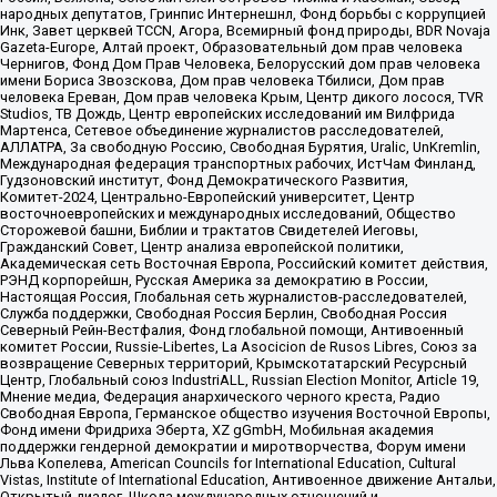
народных депутатов, Гринпис Интернешнл, Фонд борьбы с коррупцией
Инк, Завет церквей TCCN, Агора, Всемирный фонд природы, BDR Novaja
Gazeta-Europe, Алтай проект, Образовательный дом прав человека
Чернигов, Фонд Дом Прав Человека, Белорусский дом прав человека
имени Бориса Звозскова, Дом прав человека Тбилиси, Дом прав
человека Ереван, Дом прав человека Крым, Центр дикого лосося, TVR
Studios, ТВ Дождь, Центр европейских исследований им Вилфрида
Мартенса, Сетевое объединение журналистов расследователей,
АЛЛАТРА, За свободную Россию, Свободная Бурятия, Uralic, UnKremlin,
Международная федерация транспортных рабочих, ИстЧам Финланд,
Гудзоновский институт, Фонд Демократического Развития,
Комитет-2024, Центрально-Европейский университет, Центр
восточноевропейских и международных исследований, Общество
Сторожевой башни, Библии и трактатов Свидетелей Иеговы,
Гражданский Совет, Центр анализа европейской политики,
Академическая сеть Восточная Европа, Российский комитет действия,
РЭНД корпорейшн, Русская Америка за демократию в России,
Настоящая Россия, Глобальная сеть журналистов-расследователей,
Служба поддержки, Свободная Россия Берлин, Свободная Россия
Северный Рейн-Вестфалия, Фонд глобальной помощи, Антивоенный
комитет России, Russie-Libertes, La Asocicion de Rusos Libres, Союз за
возвращение Северных территорий, Крымскотатарский Ресурсный
Центр, Глобальный союз IndustriALL, Russian Election Monitor, Article 19,
Мнение медиа, Федерация анархического черного креста, Радио
Свободная Европа, Германское общество изучения Восточной Европы,
Фонд имени Фридриха Эберта, XZ gGmbH, Мобильная академия
поддержки гендерной демократии и миротворчества, Форум имени
Льва Копелева, American Councils for International Education, Cultural
Vistas, Institute of International Education, Антивоенное движение Антальи,
Открытый диалог, Школа международных отношений и