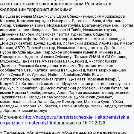
в соответствии с законодательством Российской
Федерации террористическими:
Высший военный Маджлисуль Шура Объединенных сил моджахедов
Кавказа, Конгресс народов Ичкерии и Дагестана, База, Асбат аль-
Ансар, Священная война, Исламская группа, Братья-мусульмане, Партия
исламского освобождения, Лашкар-И-Тайба, Исламская группа,
Движение Талибан, Исламская партия Туркестана, Общество
социальных реформ, Общество возрождения исламского наследия,
Дом двух святых, Джунд аш-Шам, Исламский джихад, Аль-Каида, Имарат
Кавказ, АБТО, Правый сектор, Исламское государство, Джабха аль-
Нусра ли-Ахль аш-Шам, Народное ополчение имени К. Минина и Д.
Пожарского, Аджр от Аллаха Субхану уа Тагьаля SHAM, АУМ Синрике,
Муджахеды джамаата Ат-Тавхида Валь-Джихад, Чистопольский
Джамаат, Рохнамо ба суи давлати исломи, Террористическое
сообщество Сеть, Катиба Таухид валь-Джихад, Хайят Тахрир аш-Шам,
Ахлю Сунна Валь Джамаа, National Socialism/White Power,
Артподготовка, Религиозная группа “Джамаат “Красный пахарь”,
Колумбайн, Хатлонский джамаат, Мусульманская религиозная группа п.
Кушкуль г. Оренбург, Крымско-татарский добровольческий батальон
имени Номана Челебиджихана, Азов, Партия исламского возрождения
Таджикистана, Народная самооборона, Дуббайский джамаат,
московская ячейка, Батал-Хаджи Белхороев, Маньяки Культ Убийц,
Молодёжь Которая Улыбается, Легион Свобода России, Айдар, Русский
добровольческий корпус
Источник:
http://nac.gov.ru/terroristicheskie-i-ekstremistskie-
organizacii-i-materialy.html
данные на
16.11.2023
* Перечень общественных объединений и религиозных