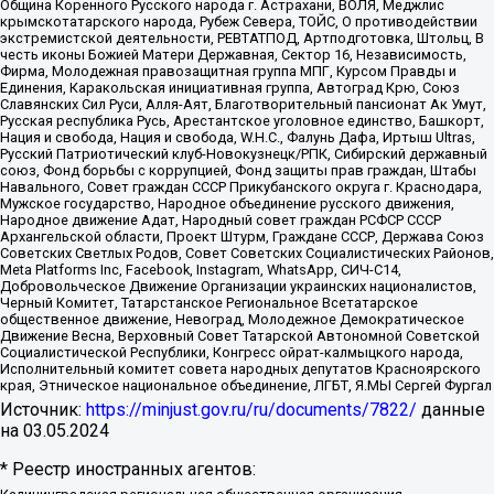
Община Коренного Русского народа г. Астрахани, ВОЛЯ, Меджлис
крымскотатарского народа, Рубеж Севера, ТОЙС, О противодействии
экстремистской деятельности, РЕВТАТПОД, Артподготовка, Штольц, В
честь иконы Божией Матери Державная, Сектор 16, Независимость,
Фирма, Молодежная правозащитная группа МПГ, Курсом Правды и
Единения, Каракольская инициативная группа, Автоград Крю, Союз
Славянских Сил Руси, Алля-Аят, Благотворительный пансионат Ак Умут,
Русская республика Русь, Арестантское уголовное единство, Башкорт,
Нация и свобода, Нация и свобода, W.H.С., Фалунь Дафа, Иртыш Ultras,
Русский Патриотический клуб-Новокузнецк/РПК, Сибирский державный
союз, Фонд борьбы с коррупцией, Фонд защиты прав граждан, Штабы
Навального, Совет граждан СССР Прикубанского округа г. Краснодара,
Мужское государство, Народное объединение русского движения,
Народное движение Адат, Народный совет граждан РСФСР СССР
Архангельской области, Проект Штурм, Граждане СССР, Держава Союз
Советских Светлых Родов, Совет Советских Социалистических Районов,
Meta Platforms Inc, Facebook, Instagram, WhatsApp, СИЧ-С14,
Добровольческое Движение Организации украинских националистов,
Черный Комитет, Татарстанское Региональное Всетатарское
общественное движение, Невоград, Молодежное Демократическое
Движение Весна, Верховный Совет Татарской Автономной Советской
Социалистической Республики, Конгресс ойрат-калмыцкого народа,
Исполнительный комитет совета народных депутатов Красноярского
края, Этническое национальное объединение, ЛГБТ, Я.МЫ Сергей Фургал
Источник:
https://minjust.gov.ru/ru/documents/7822/
данные
на
03.05.2024
* Реестр иностранных агентов: