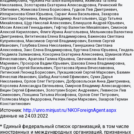
Владимировна, Чуркина Наталья Валерьевна, Акимова Татьяна
Николаевна, Золотарева Екатерина Александровна, Рачинский Ян
Збигневич, Жемкова Елена Борисовна, Гудков Лев Дмитриевич,
Илларионова Юлия Юрьевна, Саранг Анна Васильевна, Захарова
Светлана Сергеевна, Аверин Владимир Анатольевич, Щур Татьяна
Михайловна, Щур Николай Алексеевич, Блинушов Андрей Юрьевич,
Мосин Алексей Геннадьевич, Гефтер Валентин Михайлович, Симонов
Алексей Кириллович, Флиге Ирина Анатольевна, Мельникова Валентина
Дмитриевна, Вититинова Елена Владимировна, Баженова Светлана
Куприяновна, Максимов Сергей Владимирович, Беляев Сергей
Иванович, Голубева Елена Николаевна, Ганнушкина Светлана
Алексеевна, Закс Елена Владимировна, Буртина Елена Юрьевна, Гендель
Людмила Залмановна, Кокорина Екатерина Алексеевна, Шуманов Илья
Вячеславович, Арапова Галина Юрьевна, Свечников Анатолий
Мариевич, Прохоров Вадим Юрьевич, Шахова Елена Владимировна,
Подузов Сергей Васильевич, Протасова Ирина Вячеславовна,
Литинский Леонид Борисович, Лукашевский Сергей Маркович, Бахмин
Вячеслав Иванович, Шабад Анатолий Ефимович, Сухих Дарья
Николаевна, Орлов Олег Петрович, Добровольская Анна Дмитриевна,
Королева Александра Евгеньевна, Смирнов Владимир Александрович,
Вицин Сергей Ефимович, Золотухин Борис Андреевич, Левинсон Лев
Семенович, Локшина Татьяна Иосифовна, Орлов Олег Петрович,
Полякова Мара Федоровна, Резник Генри Маркович, Захаров Герман
Константинович
Источник:
http://unro.minjust.ru/NKOForeignAgent.aspx
данные на
24.03.2022
* Единый федеральный список организаций, в том числе
иностранных и международных организаций, признанных