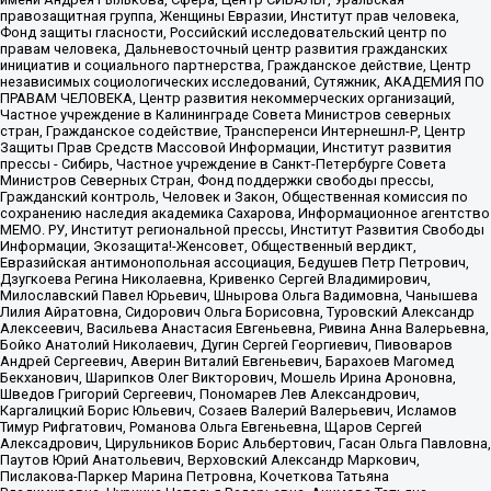
правозащитная группа, Женщины Евразии, Институт прав человека,
Фонд защиты гласности, Российский исследовательский центр по
правам человека, Дальневосточный центр развития гражданских
инициатив и социального партнерства, Гражданское действие, Центр
независимых социологических исследований, Сутяжник, АКАДЕМИЯ ПО
ПРАВАМ ЧЕЛОВЕКА, Центр развития некоммерческих организаций,
Частное учреждение в Калининграде Совета Министров северных
стран, Гражданское содействие, Трансперенси Интернешнл-Р, Центр
Защиты Прав Средств Массовой Информации, Институт развития
прессы - Сибирь, Частное учреждение в Санкт-Петербурге Совета
Министров Северных Стран, Фонд поддержки свободы прессы,
Гражданский контроль, Человек и Закон, Общественная комиссия по
сохранению наследия академика Сахарова, Информационное агентство
МЕМО. РУ, Институт региональной прессы, Институт Развития Свободы
Информации, Экозащита!-Женсовет, Общественный вердикт,
Евразийская антимонопольная ассоциация, Бедушев Петр Петрович,
Дзугкоева Регина Николаевна, Кривенко Сергей Владимирович,
Милославский Павел Юрьевич, Шнырова Ольга Вадимовна, Чанышева
Лилия Айратовна, Сидорович Ольга Борисовна, Туровский Александр
Алексеевич, Васильева Анастасия Евгеньевна, Ривина Анна Валерьевна,
Бойко Анатолий Николаевич, Дугин Сергей Георгиевич, Пивоваров
Андрей Сергеевич, Аверин Виталий Евгеньевич, Барахоев Магомед
Бекханович, Шарипков Олег Викторович, Мошель Ирина Ароновна,
Шведов Григорий Сергеевич, Пономарев Лев Александрович,
Каргалицкий Борис Юльевич, Созаев Валерий Валерьевич, Исламов
Тимур Рифгатович, Романова Ольга Евгеньевна, Щаров Сергей
Алексадрович, Цирульников Борис Альбертович, Гасан Ольга Павловна,
Паутов Юрий Анатольевич, Верховский Александр Маркович,
Пислакова-Паркер Марина Петровна, Кочеткова Татьяна