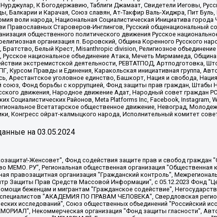
Нурджулар, К Богодержавию, Таблиги Джамаат, Свидетели Иеговы, Рус
, Балкарии и Карачая, Союз славян, Ат-Такфир Валь-Хиджра, Пит Буль,
рмия воли народа, Национальная Социалистическая Инициатива города 
ви Православных Староверов-Инглингов, Русский общенациональный сою
ганизация общественного политического движения Русское национально
елигиозная организация п. Боровский, Община Коренного Русского нар
 Братство, Белый Крест, Misanthropic division, Религиозное объединен
е, Русское национальное объединение Атака, Мечеть Мирмамеда, Община
йствии экстремистской деятельности, РЕВТАТПОД, Артподготовка, Што
, Курсом Правды и Единения, Каракольская инициативная группа, Автог
ь, Арестантское уголовное единство, Башкорт, Нация и свобода, Нация и
союз, Фонд борьбы с коррупцией, Фонд защиты прав граждан, Штабы На
сского движения, Народное движение Адат, Народный совет граждан РС
х Социалистических Районов, Meta Platforms Inc, Facebook, Instagram
Региональное Всетатарское общественное движение, Невоград, Молоде
ки, Конгресс ойрат-калмыцкого народа, Исполнительный комитет сове
анные на
03.05.2024
 "Мы против СПИДа", Камалягин Денис Николаевич, Маркелов Сергей Евгеньевич, Пономарев Лев Александрович, Савицкая Людмила Алексеевна, Автономная некоммерческая организация "Центр по работе с проблемой насилия "НАСИЛИЮ.НЕТ", Межрегиональный профессиональный союз работников здравоохранения "Альянс врачей", Юридическое лицо, зарегистрированное в Латвийской Республике, SIA "Medusa Project" (регистрационный номер 40103797863, дата регистрации 10.06.2014), Некоммерческая организация "Фонд по борьбе с коррупцией", Автономная некоммерческая организация "Институт права и публичной политики", Баданин Роман Сергеевич, Гликин Максим Александрович, Железнова Мария Михайловна, Лукьянова Юлия Сергеевна, Маетная Елизавета Витальевна, Маняхин Петр Борисович, Чуракова Ольга Владимировна, Ярош Юлия Петровна, Юридическое лицо "The Insider SIA", зарегистрированное в Риге, Латвийская Республика (дата регистрации 26.06.2015), являющееся администратором доменного имени интернет-издания "The Insider SIA", https://theins.ru, Постернак Алексей Евгеньевич, Рубин Михаил Аркадьевич, Анин Роман Александрович, Юридическое лицо Istories fonds, зарегистрированное в Латвийской Республике (регистрационный номер 50008295751, дата регистрации 24.02.2020), Великовский Дмитрий Александрович, Долинина Ирина Николаевна, Мароховская Алеся Алексеевна, Шлейнов Роман Юрьевич, Шмагун Олеся Валентиновна, Общество с ограниченной ответственностью "Альтаир 2021", Общество с ограниченной ответственностью "Вега 2021", Общество с ограниченной ответственностью "Главный редактор 2021", Общество с ограниченной ответственностью "Ромашки монолит", Важенков Артем Валерьевич, Ивановская областная общественная организация "Центр гендерных исследований", Гурман Юрий Альбертович, Медиапроект "ОВД-Инфо", Егоров Владимир Владимирович, Жилинский Владимир Александрович, Общество с ограниченной ответственностью "ЗП", Иванова София Юрьевна, Карезина Инна Павловна, Кильтау Екатерина Викторовна, Петров Алексей Викторович, Пискунов Сергей Евгеньевич, Смирнов Сергей Сергеевич, Тихонов Михаил Сергеевич, Общество с ограниченной ответственностью "ЖУРНАЛИСТ-ИНОСТРАННЫЙ АГЕНТ", Арапова Галина Юрьевна, Вольтская Татьяна Анатольевна, Американская компания "Mason G.E.S. Anonymous Foundation" (США), являющаяся владельцем интернет-издания https://mnews.world/, Компания "Stichting Bellingcat", зарегистрированная в Нидерландах (дата регистрации 11.07.2018), Захаров Андрей Вячеславович, Клепиковская Екатерина Дмитриевна, Общество с ограниченной ответственностью "МЕМО", Перл Роман Александрович, Симонов Евгений Алексеевич, Соловьева Елена Анатольевна, Сотников Даниил Владимирович, Сурначева Елизавета Дмитриевна, Автономная некоммерческая организация по защите прав человека и информированию населения "Якутия – Наше Мнение", Общество с ограниченной ответственностью "Москоу диджитал медиа", с 26.01.2023 Общество с ограниченной ответственностью "Чайка Белые сады", Ветошкина Валерия Валерьевна, Заговора Максим Александрович, Межрегиональное общественное движение "Российская ЛГБТ - сеть", Оленичев Максим Владимирович, Павлов Иван Юрьевич, Скворцова Елена Сергеевна, Общество с ограниченной ответственностью "Как бы инагент", Кочетков Игорь Викторович, Общество с ограниченной ответственностью "Честные выборы", Еланчик Олег Александрович, Общество с ограниченной ответственностью "Нобелевский призыв", Гималова Регина Эмилевна, Григорьев Андрей Валерьевич, Григорьева Алина Александровна, Ассоциация по содействию защите прав призывников, альтернативнослужащих и военнослужащих "Правозащитная группа "Гражданин.Армия.Право", Хисамова Регина Фаритовна, Автономная некоммерческая организация по реализации социально-правовых программ "Лилит"