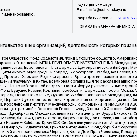
Редакция Усть-Кут.
атель.
E-mail: info@ust-kutskaya.ru
и лицензированию.
Разработчик сайта –
INFOROS 2
ПОКАЗАТЬ БАННЕРНЫЕ МЕСТА
тельственных организаций, деятельность которых призна
ытое Общество Фонд Содействия, Фонд Открытое общество, Американо
родных Отношений, MEDIA DEVELOPMENT INVESTMENT FUND, Международн
рудничества, Европейская Платформа за Демократические Выборы, Ме
щиты окружающей среды и природных ресурсов, Свободная Россия, Все
, Прожект Хармони, Родники дракона, Врачи против насильственного и
шении Фалуньгун в Китае, Всемирная организация по расследованию пр
опы, Центр либеральной современности, Форум русскоязычных европей
Фонд Будущее России, Компания свободы информации, Проект Медиа, 
 Церкви, Новое Поколение, Духовное Учебное Заведение Международн
й, Церковь Духовной Технологии, Европейская сеть организаций по н
nds, Королевский Институт Международных Отношений, КРИМСЬКА ПРАВОЗ
ициативы Центральной и Восточной Европы, Фонд Открытой Эстонии, Calver
ады, Декабристы, Международный научный центр им Вудро Вильсона, С
 Медуза, Фонд Андрея Сахарова, Форум свободной России, Лига Свободны
в России – Solidarus, КрымSOS, Свободный университет, Институт гос
Съезд народных депутатов, Гринпис Интернешнл, Фонд борьбы с коррупц
тельный дом прав человека Чернигов, Фонд Дом Прав Человека, Белору
ека Крым, Центр дикого лосося, TVR Studios, ТВ Дождь, Центр европей