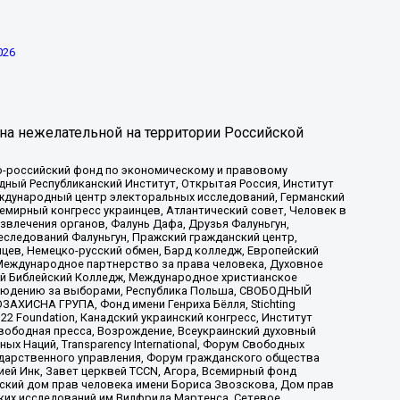
026
на нежелательной на территории Российской
-российский фонд по экономическому и правовому
ый Республиканский Институт, Открытая Россия, Институт
ждународный центр электоральных исследований, Германский
мирный конгресс украинцев, Атлантический совет, Человек в
звлечения органов, Фалунь Дафа, Друзья Фалуньгун,
еследований Фалуньгун, Пражский гражданский центр,
цев, Немецко-русский обмен, Бард колледж, Европейский
Международное партнерство за права человека, Духовное
ый Библейский Колледж, Международное христианское
аблюдению за выборами, Республика Польша, СВОБОДНЫЙ
АХИСНА ГРУПА, Фонд имени Генриха Бёлля, Stichting
t 22 Foundation, Канадский украинский конгресс, Институт
вободная пресса, Возрождение, Всеукраинский духовный
х Наций, Transparеncy International, Форум Свободных
ударственного управления, Форум гражданского общества
ией Инк, Завет церквей TCCN, Агора, Всемирный фонд
сский дом прав человека имени Бориса Звозскова, Дом прав
ских исследований им Вилфрида Мартенса, Сетевое