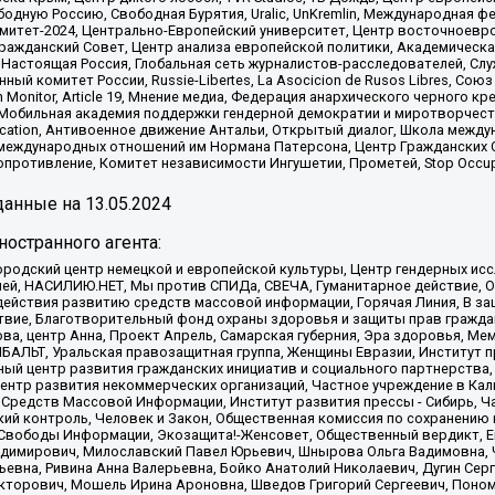
одную Россию, Свободная Бурятия, Uralic, UnKremlin, Международная ф
омитет-2024, Центрально-Европейский университет, Центр восточноев
ражданский Совет, Центр анализа европейской политики, Академическа
Настоящая Россия, Глобальная сеть журналистов-расследователей, Слу
ый комитет России, Russie-Libertes, La Asocicion de Rusos Libres, С
on Monitor, Article 19, Мнение медиа, Федерация анархического черного
обильная академия поддержки гендерной демократии и миротворчества,
ational Education, Антивоенное движение Антальи, Открытый диалог, Школа 
 международных отношений им Нормана Патерсона, Центр Гражданских 
ротивление, Комитет независимости Ингушетии, Прометей, Stop Occupat
анные на
13.05.2024
остранного агента:
родский центр немецкой и европейской культуры, Центр гендерных исс
ачей, НАСИЛИЮ.НЕТ, Мы против СПИДа, СВЕЧА, Гуманитарное действие, 
ействия развитию средств массовой информации, Горячая Линия, В защ
твие, Благотворительный фонд охраны здоровья и защиты прав гражда
 Сова, центр Анна, Проект Апрель, Самарская губерния, Эра здоровья, 
ИБАЛЬТ, Уральская правозащитная группа, Женщины Евразии, Институт п
ый центр развития гражданских инициатив и социального партнерства,
нтр развития некоммерческих организаций, Частное учреждение в Кал
 Средств Массовой Информации, Институт развития прессы - Сибирь, Ч
ий контроль, Человек и Закон, Общественная комиссия по сохранению
я Свободы Информации, Экозащита!-Женсовет, Общественный вердикт, 
ладимирович, Милославский Павел Юрьевич, Шнырова Ольга Вадимовна,
ьевна, Ривина Анна Валерьевна, Бойко Анатолий Николаевич, Дугин Сер
икторович, Мошель Ирина Ароновна, Шведов Григорий Сергеевич, Поно