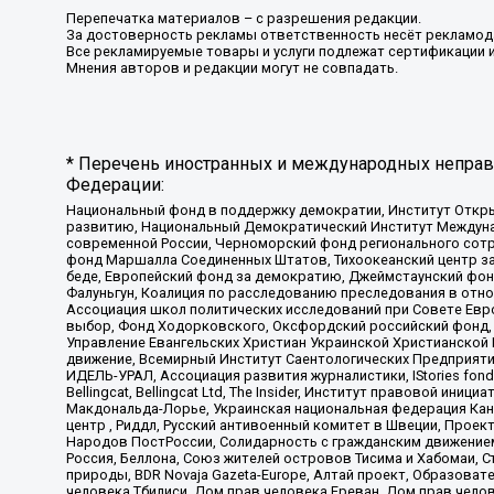
Перепечатка материалов – с разрешения редакции.
За достоверность рекламы ответственность несёт рекламод
Все рекламируемые товары и услуги подлежат сертификации 
Мнения авторов и редакции могут не совпадать.
* Перечень иностранных и международных неправи
Федерации:
Национальный фонд в поддержку демократии, Институт Откр
развитию, Национальный Демократический Институт Междуна
современной России, Черноморский фонд регионального сот
фонд Маршалла Соединенных Штатов, Тихоокеанский центр за
беде, Европейский фонд за демократию, Джеймстаунский фонд
Фалуньгун, Коалиция по расследованию преследования в отно
Ассоциация школ политических исследований при Совете Евр
выбор, Фонд Ходорковского, Оксфордский российский фонд, 
Управление Евангельских Христиан Украинской Христианской
движение, Всемирный Институт Саентологических Предприяти
ИДЕЛЬ-УРАЛ, Ассоциация развития журналистики, IStories fo
Bellingcat, Bellingcat Ltd, The Insider, Институт правовой ин
Макдональда-Лорье, Украинская национальная федерация Кан
центр , Риддл, Русский антивоенный комитет в Швеции, Проект
Народов ПостРоссии, Солидарность с гражданским движением 
Россия, Беллона, Союз жителей островов Тисима и Хабомаи, 
природы, BDR Novaja Gazeta-Europe, Алтай проект, Образова
человека Тбилиси, Дом прав человека Ереван, Дом прав челов