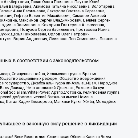
с Альбертович, Гасан Ольга Павловна, Паутов Юрий
алья Валерьевна, Акимова Татьяна Николаевна, Золотарева
аранг Анна Васильевна, Захарова Светлана Сергеевна,
дьевич, Гефтер Валентин Михайлович, Симонов Алексей
рияновна, Максимов Сергей Владимирович, Беляев Сергей
 Людмила Залмановна, Кокорина Екатерина Алексеевна,
имировна, Подузов Сергей Васильевич, Протасова Ирина
Сухих Дарья Николаевна, Орлов Олег Петрович,
отухин Борис Андреевич, Левинсон Лев Семенович, Локшина
нных в соответствии с законодательством
сар, Священная война, Исламская группа, Братья-
а, Общество социальных реформ, Общество возрождения
ое государство, Джабха аль-Нусра ли-Ахль аш-Шам, Народное
 Валь-Джихад, Чистопольский Джамаат, Рохнамо ба суи
nal Socialism/White Power, Артподготовка, Религиозная группа
атарский добровольческий батальон имени Номана
ка, Батал-Хаджи Белхороев, Маньяки Культ Убийц, Молодёжь
тупившее в законную силу решение о ликвидации
ардской Веси Беловодья, Славянская Община Капища Веды