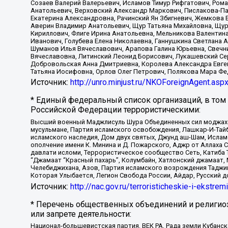
Созаев Валерий Валерьевич, Исламов Тимур Рифгатович, Рома
Анатольевич, Верховский Александр Маркович, Пислакова-Па
Екатерина Александровна, Рачинский Ян Збигневич, Жемкова 
Аверин Владимир Анатольевич, Щур Татьяна Михайловна, Щур
Кириллович, Флиге Ирина Анатольевна, Мельникова Валентин
Иванович, Голубева Елена Николаевна, Ганнушкина Светлана 
Шуманов Илья Вячеславович, Арапова Галина Юрьевна, Свечн
Вячеславовна, Литинский Леонид Борисович, Лукашевский Се
Добровольская Анна Дмитриевна, Королева Александра Евген
Татьяна Иосифовна, Орлов Олег Петрович, Полякова Мара Фе
Источник:
http://unro.minjust.ru/NKOForeignAgent.asp
* Единый федеральный список организаций, в том
Российской Федерации террористическими:
Высший военный Маджлисуль Шура Объединенных сил моджахедо
мусульмане, Партия исламского освобождения, Лашкар-И-Тай
исламского наследия, Дом двух святых, Джунд аш-Шам, Ислам
ополчение имени К. Минина и Д. Пожарского, Аджр от Аллаха 
давлати исломи, Террористическое сообщество Сеть, Катиба Та
“Джамаат “Красный пахарь”, Колумбайн, Хатлонский джамаат, 
Челебиджихана, Азов, Партия исламского возрождения Таджи
Которая Улыбается, Легион Свобода России, Айдар, Русский 
Источник:
http://nac.gov.ru/terroristicheskie-i-ekstrem
* Перечень общественных объединений и религио
или запрете деятельности:
Национал-большевистская партия, ВЕК РА, Рада земли Кубан