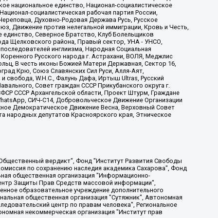
ское национальное единство, Национал-социалистическое
 Национал-социалистическая рабочая партия России,
Череповца, Духовно-Родовая Держава Русь, Русское
з, Движение против нелегальной иммиграции, Кровь и Честь,
е единство, Северное Братство, Клуб Болельщиков
ода Щелковского района, Правый сектор, УНА - УНСО,
ие последователей инглиизма, Народная Социальная
 Коренного Русского народа г. Астрахани, ВОЛЯ, Меджлис
льц, В честь иконы Божией Матери Державная, Сектор 16,
рад Крю, Союз Славянских Сил Руси, Алля-Аят,
 свобода, W.H.С., Фалунь Дафа, Иртыш Ultras, Русский
вального, Совет граждан СССР Прикубанского округа г.
ФСР СССР Архангельской области, Проект Штурм, Граждане
, WhatsApp, СИЧ-С14, Добровольческое Движение Организации
жное Демократическое Движение Весна, Верховный Совет
та народных депутатов Красноярского края, Этническое
, Дальневосточное общественное движение "Маяк", Санкт-Петербургская ЛГБТ-инициативная группа "Выход", Инициативная группа ЛГБТ+ "Реверс", Алексеев Андрей Викторович, Бекбулатова Таисия Львовна, Беляев Иван Михайлович, Владыкина Елена Сергеевна, Гельман Марат Александрович, Никульшина Вероника Юрьевна, Толоконникова Надежда Андреевна, Шендерович Виктор Анатольевич, Общество с ограниченной ответственностью "Данное сообщение", Общество с ограниченной ответственностью Издательский дом "Новая глава", Айнбиндер Александра Александровна, Московский комьюнити-центр для ЛГБТ+инициатив, Благотворительный фонд развития филантропии, Deutsche Welle (Германия, Kurt-Schumacher-Strasse 3, 53113 Bonn), Борзунова Мария Михайловна, Воробьев Виктор Викторович, Голубева Анна Львовна, Константинова Алла Михайловна, Малкова Ирина Владимировна, Мурадов Мурад Абдулгалимович, Осетинская Елизавета Николаевна, Понасенков Евгений Николаевич, Ганапольский Матвей Юрьевич, Киселев Евгений Алексеевич, Борухович Ирина Григорьевна, Дремин Иван Тимофеевич, Дубровский Дмитрий Викторович, Красноярская региональная общественная организация поддержки и развития альтернативных образовательных технологий и межкультурных коммуникаций "ИНТЕРРА", Маяковская Екатерина Алексеевна, Фейгин Марк Захарович, Филимонов Андрей Викторович, Дзугкоева Регина Николаевна, Доброхотов Роман Александрович, Дудь Юрий Александрович, Елкин Сергей Владимирович, Кругликов Кирилл Игоревич, Сабунаева Мария Леонидовна, Семенов Алексей Владимирович, Шаинян Карен Багратович, Шульман Екатерина Михайловна, Асафьев Артур Валерьевич, Вахштайн Виктор Семенович, Венедиктов Алексей Алексеевич, Лушникова Екатерина Евгеньевна, Волков Леонид Михайлович, Невзоров Александр Глебович, Пархоменко Сергей Борисович, Сироткин Ярослав Николаевич, Кара-Мурза Владимир Владимирович, Баранова Наталья Владимировна, Гозман Леонид Яковлевич, Кагарлицкий Борис Юльевич, Климарев Михаил Валерьевич, Милов Владимир Станиславович, Автономная некоммерческая организация Краснодарский центр современного искусства "Типография", Моргенштерн Алишер Тагирович, Соболь Любовь Эдуардовна, Общество с ограниченной ответственностью "ЛИЗА НОРМ", Каспаров Гарри Кимович, Ходорковский Михаил Борисович, Общество с ограниченной ответственностью "Апрельские тезисы", Данилович Ирина Брониславовна, Кашин Олег Владимирович, Петров Николай Владимирович, Пивоваров Алексей Владимирович, Соколов Михаил Владимирович, Цветкова Юлия Владимировна, Чичваркин Евгений Александрович, Комитет против пыток/Команда против пыток, Общество с ограниченной ответственностью "Первый научный", Общество с ограниченной ответственностью "Вертолет и ко", Белоцерковская Вероника Борисовна, Кац Максим Евгеньевич, Лазарева Татьяна Юрьевна, Шаведдинов Руслан Табризович, Яшин Илья Валерьевич, Общество с ограниченной ответственностью "Иноагент ААВ", Алешковский Дмитрий Петрович, Альбац Евгения Марковна, Быков Дмитрий Львович, Галямина Юлия Евгеньевна, Лойко Сергей Леонидович, Мартынов Кирилл Константинович, Медведев Сергей Александрович, Крашенинников Федор Геннадиевич, Гордеева Катерина Вл