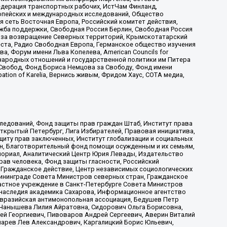
едерация транспортных рабочих, ИстЧам Финланд,
ропейских и международных исследований, Общество
я сеть Восточная Европа, Российский комитет действия,
жба поддержки, Свободная Россия Берлин, Свободная Россия
оюз за возвращение Северных территорий, Крымскотатарский
 креста, Радио Свободная Европа, Германское общество изучения
 Форум имени Льва Копелева, American Councils for
международных отношений и государственной политики им Питера
Свобод, Фонд Бориса Немцова за Свободу, Фонд имени
ion of Karelia, Вернись живым, Фридом Хаус, СОТА медиа,
ледований, Фонд защиты прав граждан Штаб, Институт права
Открытый Петербург, Лига Избирателей, Правовая инициатива,
иту прав заключенных, Институт глобализации и социальных
н, Благотворительный фонд помощи осужденным и их семьям,
Мемориал, Аналитический Центр Юрия Левады, Издательство
рав человека, Фонд защиты гласности, Российский
 Гражданское действие, Центр независимых социологических
ининграде Совета Министров северных стран, Гражданское
астное учреждение в Санкт-Петербурге Совета Министров
 наследия академика Сахарова, Информационное агентство
Евразийская антимонопольная ассоциация, Бедушев Петр
 Чанышева Лилия Айратовна, Сидорович Ольга Борисовна,
гей Георгиевич, Пивоваров Андрей Сергеевич, Аверин Виталий
марев Лев Александрович, Каргалицкий Борис Юльевич,