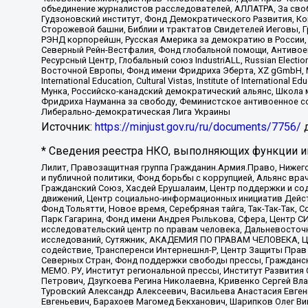
объединение журналистов расследователей, АЛЛАТРА, За своб
Гудзоновский институт, Фонд Демократического Развития, К
Сторожевой башни, Библии и трактатов Свидетелей Иеговы, Г
РЭНД корпорейшн, Русская Америка за демократию в России, 
Северный Рейн-Вестфалия, Фонд глобальной помощи, Антивоенн
Ресурсный Центр, Глобальный союз IndustriALL, Russian Electi
Восточной Европы, Фонд имени Фридриха Эберта, XZ gGmbH, М
International Education, Cultural Vistas, Institute of Intern
Мунка, Российско-канадский демократический альянс, Школа
Фридриха Науманна за свободу, Феминистское антивоенное соп
Либерально-демократическая Лига Украины
Источник:
https://minjust.gov.ru/ru/documents/7756/
д
* Сведения реестра НКО, выполняющих функции ин
Лилит, Правозащитная группа Гражданин.Армия.Право, Нижего
и публичной политики, Фонд борьбы с коррупцией, Альянс вр
Гражданский Союз, Хасдей Ерушалаим, Центр поддержки и сод
движений, Центр социально-информационных инициатив Дейс
Фонд Тольятти, Новое время, Серебряная тайга, Так-Так-Так,
Парк Гагарина, Фонд имени Андрея Рылькова, Сфера, Центр С
исследовательский центр по правам человека, Дальневосточн
исследований, Сутяжник, АКАДЕМИЯ ПО ПРАВАМ ЧЕЛОВЕКА, Це
содействие, Трансперенси Интернешнл-Р, Центр Защиты Прав
Северных Стран, Фонд поддержки свободы прессы, Гражданск
МЕМО. РУ, Институт региональной прессы, Институт Развити
Петрович, Дзугкоева Регина Николаевна, Кривенко Сергей В
Туровский Александр Алексеевич, Васильева Анастасия Евген
Евгеньевич, Барахоев Магомед Бекханович, Шарипков Олег В