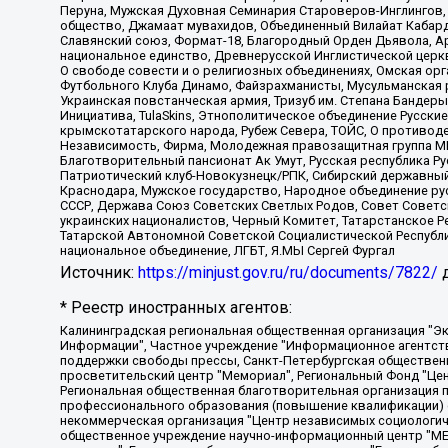
Перуна, Мужская Духовная Семинария Староверов-Инглингов, 
общество, Джамаат мувахидов, Объединенный Вилайат Кабарды
Славянский союз, Формат-18, Благородный Орден Дьявола, А
национальное единство, Древнерусской Инглистической церк
О свободе совести и о религиозных объединениях, Омская ор
Футбольного Клуба Динамо, Файзрахманисты, Мусульманская р
Украинская повстанческая армия, Тризуб им. Степана Бандеры,
Инициатива, TulaSkins, Этнополитическое объединение Русски
крымскотатарского народа, Рубеж Севера, ТОЙС, О противоде
Независимость, Фирма, Молодежная правозащитная группа МПГ
Благотворительный пансионат Ак Умут, Русская республика Рус
Патриотический клуб-Новокузнецк/РПК, Сибирский державный 
Краснодара, Мужское государство, Народное объединение ру
СССР, Держава Союз Советских Светлых Родов, Совет Советски
украинских националистов, Черный Комитет, Татарстанское 
Татарской Автономной Советской Социалистической Республи
национальное объединение, ЛГБТ, Я.МЫ Сергей Фургал
Источник:
https://minjust.gov.ru/ru/documents/7822/
д
* Реестр иностранных агентов:
Калининградская региональная общественная организация "Экозащита!-Женсовет", Фонд содействия защите прав и свобод граждан "Общественный вердикт", Фонд "Институт Развития Свободы Информации", Частное учреждение "Информационное агентство МЕМО. РУ", Региональная общественная организация "Общественная комиссия по сохранению наследия академика Сахарова", Фонд поддержки свободы прессы, Санкт-Петербургская общественная правозащитная организация "Гражданский контроль", Межрегиональная общественная организация "Информационно-просветительский центр "Мемориал", Региональный Фонд "Центр Защиты Прав Средств Массовой Информации", с 05.12.2023 Фонд "Центр Защиты Прав Средств массовой информации", Региональная общественная благотворительная организация помощи беженцам и мигрантам "Гражданское содействие", Негосударственное образовательное учреждение дополнительного профессионального образования (повышение квалификации) специалистов "АКАДЕМИЯ ПО ПРАВАМ ЧЕЛОВЕКА", Свердловская региональная общественная организация "Сутяжник", Автономная некоммерческая организация "Центр независимых социологических исследований", Союз общественных объединений "Российский исследовательский центр по правам человека", Региональное общественное учреждение научно-информационный центр "МЕМОРИАЛ", Некоммерческая организация "Фонд защиты гласности", Автономная некоммерческая организация "Институт прав человека", Городская общественная организация "Екатеринбургское общество "МЕМОРИАЛ", Городская общественная организация "Рязанское историко-просветительское и правозащитное общество "Мемориал" (Рязанский Мемориал), Челябинский региональный орган общественной самодеятельности – женское общественное объединение "Женщины Евразии", Челябинский региональный орган общественной самодеятельности "Уральская правозащитная группа", Фонд содействия защите здоровья и социальной справедливости имени Андрея Рылькова, Автономная Некоммерческая Организация "Аналитический Центр Юрия Левады", Автономная некоммерческая организация социальной поддержки населения "Проект Апрель", Региональная общественная организация помощи женщинам и детям, находящимся в кризисной ситуации "Информационно-методический центр "Анна", Фонд содействия развитию массовых коммуникаций и правовому просвещению "Так-так-Так", Фонд содействия устойчивому развитию "Серебряная тайга", Свердловский региональный общественный фонд социальных проектов "Новое время", "Idel.Реалии", Кавказ.Реалии, Крым.Реалии, Телеканал Настоящее Время, Татаро-башкирская служба Радио Свобода (Azatliq Radiosi), Радио Свободная Европа/Радио Свобода (PCE/PC), "Сибирь.Реалии", "Фактограф", Благотворительный фонд помощи осужденным и их семьям, Автономная некоммерческая организация "Институт глобализации и социальных движений", Фонд "В защиту прав заключенных", Частное учреждение "Центр поддержки и содействия развитию средств массовой информации", Пензенский региональный общественный благотворительный фонд "Гражданский союз", "Север.Реалии", Некоммерческая организация Фонд "Правовая инициатива", Общество с ограниченной ответственностью "Радио Свободная Европа/Радио Свобода", Чешское информационное агентство "MEDIUM-ORIENT", Красноярская региональная общественная организация