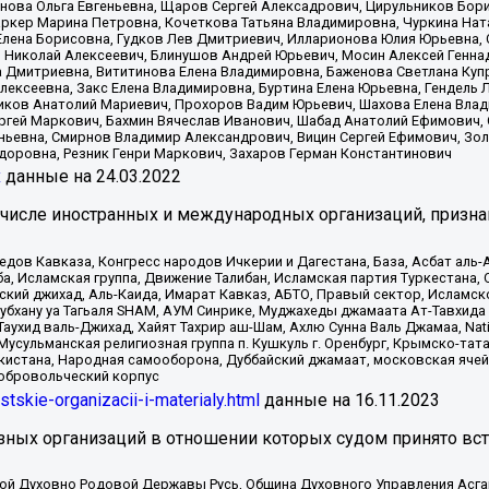
нова Ольга Евгеньевна, Щаров Сергей Алексадрович, Цирульников Бори
ркер Марина Петровна, Кочеткова Татьяна Владимировна, Чуркина Нат
Елена Борисовна, Гудков Лев Дмитриевич, Илларионова Юлия Юрьевна, С
 Николай Алексеевич, Блинушов Андрей Юрьевич, Мосин Алексей Генна
а Дмитриевна, Вититинова Елена Владимировна, Баженова Светлана Куп
Алексеевна, Закс Елена Владимировна, Буртина Елена Юрьевна, Гендель
иков Анатолий Мариевич, Прохоров Вадим Юрьевич, Шахова Елена Влад
ргей Маркович, Бахмин Вячеслав Иванович, Шабад Анатолий Ефимович, 
ьевна, Смирнов Владимир Александрович, Вицин Сергей Ефимович, Зол
доровна, Резник Генри Маркович, Захаров Герман Константинович
x
данные на
24.03.2022
 числе иностранных и международных организаций, призна
в Кавказа, Конгресс народов Ичкерии и Дагестана, База, Асбат аль-Ан
ба, Исламская группа, Движение Талибан, Исламская партия Туркестан
ский джихад, Аль-Каида, Имарат Кавказ, АБТО, Правый сектор, Исламск
Субхану уа Тагьаля SHAM, АУМ Синрике, Муджахеды джамаата Ат-Тавхида
ухид валь-Джихад, Хайят Тахрир аш-Шам, Ахлю Сунна Валь Джамаа, Natio
Мусульманская религиозная группа п. Кушкуль г. Оренбург, Крымско-т
кистана, Народная самооборона, Дуббайский джамаат, московская ячей
добровольческий корпус
istskie-organizacii-i-materialy.html
данные на
16.11.2023
зных организаций в отношении которых судом принято вс
ской Духовно Родовой Державы Русь, Община Духовного Управления Асг