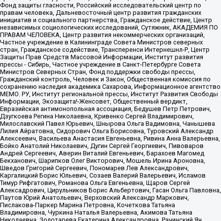
Фонд защиты гласности, Российский исследовательский центр по
правам человека, Дальневосточный центр развития гражданских
инициатив и социального партнерства, Гражданское действие, Центр
независимых социологических исследований, Сутяжник, АКАДЕМИЯ ПО
ПРАВАМ ЧЕЛОВЕКА, Центр развития некоммерческих организаций,
Частное учреждение в Калининграде Совета Министров северных
стран, Гражданское содействие, Трансперенси Интернешнл-Р, Центр
Защиты Прав Средств Массовой Информации, Институт развития
прессы - Сибирь, Частное учреждение в Санкт-Петербурге Совета
Министров Северных Стран, Фонд поддержки свободы прессы,
Гражданский контроль, Человек и Закон, Общественная комиссия по
сохранению наследия академика Сахарова, Информационное агентство
МЕМО. РУ, Институт региональной прессы, Институт Развития Свободы
Информации, Экозащита!-Женсовет, Общественный вердикт,
Евразийская антимонопольная ассоциация, Бедушев Петр Петрович,
Дзугкоева Регина Николаевна, Кривенко Сергей Владимирович,
Милославский Павел Юрьевич, Шнырова Ольга Вадимовна, Чанышева
Лилия Айратовна, Сидорович Ольга Борисовна, Туровский Александр
Алексеевич, Васильева Анастасия Евгеньевна, Ривина Анна Валерьевна,
Бойко Анатолий Николаевич, Дугин Сергей Георгиевич, Пивоваров
Андрей Сергеевич, Аверин Виталий Евгеньевич, Барахоев Магомед
Бекханович, Шарипков Олег Викторович, Мошель Ирина Ароновна,
Шведов Григорий Сергеевич, Пономарев Лев Александрович,
Каргалицкий Борис Юльевич, Созаев Валерий Валерьевич, Исламов
Тимур Рифгатович, Романова Ольга Евгеньевна, Щаров Сергей
Алексадрович, Цирульников Борис Альбертович, Гасан Ольга Павловна,
Паутов Юрий Анатольевич, Верховский Александр Маркович,
Пислакова-Паркер Марина Петровна, Кочеткова Татьяна
Владимировна, Чуркина Наталья Валерьевна, Акимова Татьяна
Николаевна, Золотарева Екатерина Александровна, Рачинский Ян