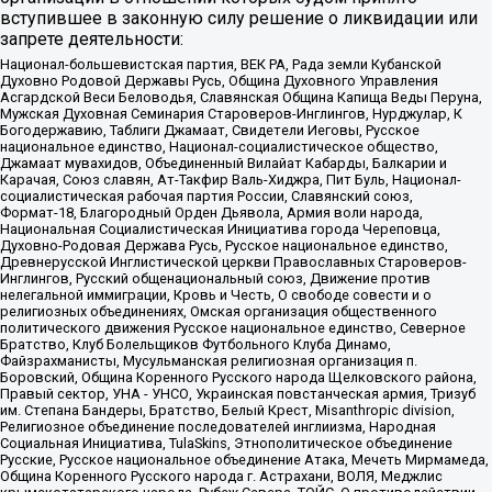
вступившее в законную силу решение о ликвидации или
запрете деятельности:
Национал-большевистская партия, ВЕК РА, Рада земли Кубанской
Духовно Родовой Державы Русь, Община Духовного Управления
Асгардской Веси Беловодья, Славянская Община Капища Веды Перуна,
Мужская Духовная Семинария Староверов-Инглингов, Нурджулар, К
Богодержавию, Таблиги Джамаат, Свидетели Иеговы, Русское
национальное единство, Национал-социалистическое общество,
Джамаат мувахидов, Объединенный Вилайат Кабарды, Балкарии и
Карачая, Союз славян, Ат-Такфир Валь-Хиджра, Пит Буль, Национал-
социалистическая рабочая партия России, Славянский союз,
Формат-18, Благородный Орден Дьявола, Армия воли народа,
Национальная Социалистическая Инициатива города Череповца,
Духовно-Родовая Держава Русь, Русское национальное единство,
Древнерусской Инглистической церкви Православных Староверов-
Инглингов, Русский общенациональный союз, Движение против
нелегальной иммиграции, Кровь и Честь, О свободе совести и о
религиозных объединениях, Омская организация общественного
политического движения Русское национальное единство, Северное
Братство, Клуб Болельщиков Футбольного Клуба Динамо,
Файзрахманисты, Мусульманская религиозная организация п.
Боровский, Община Коренного Русского народа Щелковского района,
Правый сектор, УНА - УНСО, Украинская повстанческая армия, Тризуб
им. Степана Бандеры, Братство, Белый Крест, Misanthropic division,
Религиозное объединение последователей инглиизма, Народная
Социальная Инициатива, TulaSkins, Этнополитическое объединение
Русские, Русское национальное объединение Атака, Мечеть Мирмамеда,
Община Коренного Русского народа г. Астрахани, ВОЛЯ, Меджлис