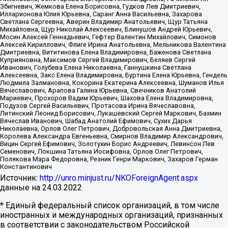
Збигневич, Жемкова Елена Борисовна, Гудков Лев Дмитриевич,
Илларионова Юлия Юрьевна, Саранг Анна Васильевна, Захарова
Светлана Сергеевна, Аверин Владимир Анатольевич, Щур Татьяна
Михайловна, Щур Николай Алексеевич, Блинушов Андрей Юрьевич,
Мосин Алексей Геннадьевич, Гефтер Валентин Михайлович, Симонов
Алексей Кириллович, Флиге Ирина Анатольевна, Мельникова Валентина
Дмитриевна, Вититинова Елена Владимировна, Баженова Светлана
Куприяновна, Максимов Сергей Владимирович, Беляев Сергей
Иванович, Голубева Елена Николаевна, Ганнушкина Светлана
Алексеевна, Закс Елена Владимировна, Буртина Елена Юрьевна, Гендель
Людмила Залмановна, Кокорина Екатерина Алексеевна, Шуманов Илья
Вячеславович, Арапова Галина Юрьевна, Свечников Анатолий
Мариевич, Прохоров Вадим Юрьевич, Шахова Елена Владимировна,
Подузов Сергей Васильевич, Протасова Ирина Вячеславовна,
Литинский Леонид Борисович, Лукашевский Сергей Маркович, Бахмин
Вячеслав Иванович, Шабад Анатолий Ефимович, Сухих Дарья
Николаевна, Орлов Олег Петрович, Добровольская Анна Дмитриевна,
Королева Александра Евгеньевна, Смирнов Владимир Александрович,
Вицин Сергей Ефимович, Золотухин Борис Андреевич, Левинсон Лев
Семенович, Локшина Татьяна Иосифовна, Орлов Олег Петрович,
Полякова Мара Федоровна, Резник Генри Маркович, Захаров Герман
Константинович
Источник:
http://unro.minjust.ru/NKOForeignAgent.aspx
данные на
24.03.2022
* Единый федеральный список организаций, в том числе
иностранных и международных организаций, признанных
в соответствии с законодательством Российской