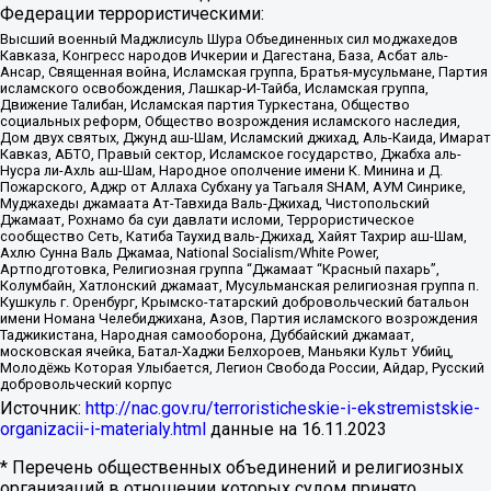
Федерации террористическими:
Высший военный Маджлисуль Шура Объединенных сил моджахедов
Кавказа, Конгресс народов Ичкерии и Дагестана, База, Асбат аль-
Ансар, Священная война, Исламская группа, Братья-мусульмане, Партия
исламского освобождения, Лашкар-И-Тайба, Исламская группа,
Движение Талибан, Исламская партия Туркестана, Общество
социальных реформ, Общество возрождения исламского наследия,
Дом двух святых, Джунд аш-Шам, Исламский джихад, Аль-Каида, Имарат
Кавказ, АБТО, Правый сектор, Исламское государство, Джабха аль-
Нусра ли-Ахль аш-Шам, Народное ополчение имени К. Минина и Д.
Пожарского, Аджр от Аллаха Субхану уа Тагьаля SHAM, АУМ Синрике,
Муджахеды джамаата Ат-Тавхида Валь-Джихад, Чистопольский
Джамаат, Рохнамо ба суи давлати исломи, Террористическое
сообщество Сеть, Катиба Таухид валь-Джихад, Хайят Тахрир аш-Шам,
Ахлю Сунна Валь Джамаа, National Socialism/White Power,
Артподготовка, Религиозная группа “Джамаат “Красный пахарь”,
Колумбайн, Хатлонский джамаат, Мусульманская религиозная группа п.
Кушкуль г. Оренбург, Крымско-татарский добровольческий батальон
имени Номана Челебиджихана, Азов, Партия исламского возрождения
Таджикистана, Народная самооборона, Дуббайский джамаат,
московская ячейка, Батал-Хаджи Белхороев, Маньяки Культ Убийц,
Молодёжь Которая Улыбается, Легион Свобода России, Айдар, Русский
добровольческий корпус
Источник:
http://nac.gov.ru/terroristicheskie-i-ekstremistskie-
organizacii-i-materialy.html
данные на
16.11.2023
* Перечень общественных объединений и религиозных
организаций в отношении которых судом принято