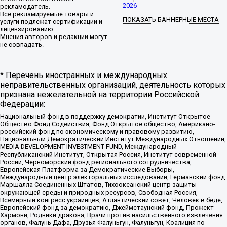
2026
рекламодатель.
Все рекламируемые товары и
ПОКАЗАТЬ БАННЕРНЫЕ МЕСТА
услуги подлежат сертификации и
лицензированию.
Мнения авторов и редакции могут
не совпадать.
* Перечень иностранных и международных
неправительственных организаций, деятельность которых
признана нежелательной на территории Российской
Федерации:
Национальный фонд в поддержку демократии, Институт Открытое
Общество Фонд Содействия, Фонд Открытое общество, Американо-
российский фонд по экономическому и правовому развитию,
Национальный Демократический Институт Международных Отношений,
MEDIA DEVELOPMENT INVESTMENT FUND, Международный
Республиканский Институт, Открытая Россия, Институт современной
России, Черноморский фонд регионального сотрудничества,
Европейская Платформа за Демократические Выборы,
Международный центр электоральных исследований, Германский фонд
Маршалла Соединенных Штатов, Тихоокеанский центр защиты
окружающей среды и природных ресурсов, Свободная Россия,
Всемирный конгресс украинцев, Атлантический совет, Человек в беде,
Европейский фонд за демократию, Джеймстаунский фонд, Прожект
Хармони, Родники дракона, Врачи против насильственного извлечения
органов, Фалунь Дафа, Друзья Фалуньгун, Фалуньгун, Коалиция по