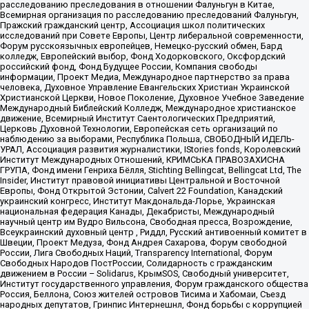
расследованию преследования в отношении Фалуньгун в Китае,
Всемирная организация по расследованию преследований Фалуньгун,
Пражский гражданский центр, Ассоциация школ политических
исследований при Совете Европы, Центр либеральной современности,
Форум русскоязычных европейцев, Немецко-русский обмен, Бард
колледж, Европейский выбор, Фонд Ходорковского, Оксфордский
российский фонд, Фонд Будущее России, Компания свободы
информации, Проект Медиа, Международное партнерство за права
человека, Духовное Управление Евангельских Христиан Украинской
Христианской Церкви, Новое Поколение, Духовное Учебное Заведение
Международный Библейский Колледж, Международное христианское
движение, Всемирный Институт Саентологических Предприятий,
Церковь Духовной Технологии, Европейская сеть организаций по
наблюдению за выборами, Республика Польша, СВОБОДНЫЙ ИДЕЛЬ-
УРАЛ, Ассоциация развития журналистики, IStories fonds, Королевский
Институт Международных Отношений, КРИМСЬКА ПРАВОЗАХИСНА
ГРУПА, Фонд имени Генриха Бёлля, Stichting Bellingcat, Bellingcat Ltd, The
Insider, Институт правовой инициативы Центральной и Восточной
Европы, Фонд Открытой Эстонии, Calvert 22 Foundation, Канадский
украинский конгресс, Институт Макдональда-Лорье, Украинская
национальная федерация Канады, Декабристы, Международный
научный центр им Вудро Вильсона, Свободная пресса, Возрождение,
Всеукраинский духовный центр , Риддл, Русский антивоенный комитет в
Швеции, Проект Медуза, Фонд Андрея Сахарова, Форум свободной
России, Лига Свободных Наций, Transparеncy International, Форум
Свободных Народов ПостРоссии, Солидарность с гражданским
движением в России – Solidarus, КрымSOS, Свободный университет,
Институт государственного управления, Форум гражданского общества
Россия, Беллона, Союз жителей островов Тисима и Хабомаи, Съезд
народных депутатов, Гринпис Интернешнл, Фонд борьбы с коррупцией