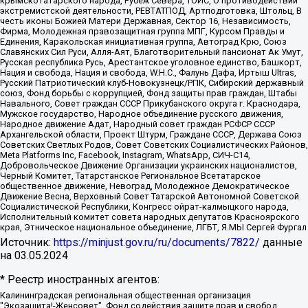
крымскотатарского народа, Рубеж Севера, ТОЙС, О противодействии
экстремистской деятельности, РЕВТАТПОД, Артподготовка, Штольц, В
честь иконы Божией Матери Державная, Сектор 16, Независимость,
Фирма, Молодежная правозащитная группа МПГ, Курсом Правды и
Единения, Каракольская инициативная группа, Автоград Крю, Союз
Славянских Сил Руси, Алля-Аят, Благотворительный пансионат Ак Умут,
Русская республика Русь, Арестантское уголовное единство, Башкорт,
Нация и свобода, Нация и свобода, W.H.С., Фалунь Дафа, Иртыш Ultras,
Русский Патриотический клуб-Новокузнецк/РПК, Сибирский державный
союз, Фонд борьбы с коррупцией, Фонд защиты прав граждан, Штабы
Навального, Совет граждан СССР Прикубанского округа г. Краснодара,
Мужское государство, Народное объединение русского движения,
Народное движение Адат, Народный совет граждан РСФСР СССР
Архангельской области, Проект Штурм, Граждане СССР, Держава Союз
Советских Светлых Родов, Совет Советских Социалистических Районов,
Meta Platforms Inc, Facebook, Instagram, WhatsApp, СИЧ-С14,
Добровольческое Движение Организации украинских националистов,
Черный Комитет, Татарстанское Региональное Всетатарское
общественное движение, Невоград, Молодежное Демократическое
Движение Весна, Верховный Совет Татарской Автономной Советской
Социалистической Республики, Конгресс ойрат-калмыцкого народа,
Исполнительный комитет совета народных депутатов Красноярского
края, Этническое национальное объединение, ЛГБТ, Я.МЫ Сергей Фургал
Источник:
https://minjust.gov.ru/ru/documents/7822/
данные
на
03.05.2024
* Реестр иностранных агентов:
Калининградская региональная общественная организация "Экозащита!-Женсовет", Фонд содействия защите прав и свобод граждан "Общественный вердикт", Фонд "Институт Развития Свободы Информации", Частное учреждение "Информационное агентство МЕМО. РУ", Региональная общественная организация "Общественная комиссия по сохранению наследия академика Сахарова", Фонд поддержки свободы прессы, Санкт-Петербургская общественная правозащитная организация "Гражданский контроль", Межрегиональная общественная организация "Информационно-просветительский центр "Мемориал", Региональный Фонд "Центр Защиты Прав Средств Массовой Информации", с 05.12.2023 Фонд "Центр Защиты Прав Средств массовой информации", Региональная общественная благотворительная организация помощи беженцам и мигрантам "Гражданское содействие", Негосударственное образовательное учреждение дополнительного профессионального образования (повышение квалификации) специалистов "АКАДЕМИЯ ПО ПРАВАМ ЧЕЛОВЕКА", Свердловская региональная общественная организация "Сутяжник", Автономная некоммерческая организация "Центр независимых социологических исследований", Союз общественных объединений "Российский исследовательский центр по правам человека", Региональное общественное учреждение научно-информационный центр "МЕМОРИАЛ", Некоммерческая организация "Фонд защиты гласности", Автономная некоммерческая организация "Институт прав человека", Городская общественная организация "Екатеринбургское общество "МЕМОРИАЛ", Городская общественная организация "Рязанское историко-просветительское и правозащитное общество "Мемориал" (Рязанский Мемориал), Челябинский региональный орган общественной самодеятельности – женское общественное объединение "Женщины Евразии", Челябинский региональный орган общественной самодеятельности "Уральская правозащитная группа", Фонд содействия защите здоровья и социальной справедливости имени Андрея Рылькова, Автономная Некоммерческая Организация "Аналитический Центр Юрия Левады", Автономная некоммерческая организация социальной поддержки населения "Проект Апрель", Региональная общественная организация помощи женщинам и детям, находящимся в кризисной ситуации "Информационно-методический центр "Анна", Фонд содействия развитию массовых коммуникаций и правовому просвещению "Так-так-Так", Фонд содействия устойчивому развитию "Серебряная тайга", Свердловский региональный общественный фонд социальных проектов "Новое время", "Idel.Реалии", Кавказ.Реалии, Крым.Реалии, Телеканал Настоящее Время, Татаро-башкирская служба Радио Свобода (Azatliq Radiosi), Радио Свободная Европа/Радио Свобода (PCE/PC), "Сибирь.Реалии", "Фактограф", Благотворительный фонд помощи осужденным и их семьям, Автономная некоммерческая организация "Институт глобализации и социальных движений", Фонд "В защиту прав заключенных", Частное учреждение "Центр поддержки и содействия развитию средств массовой информации", Пензенский региональный общественный благотворительный фонд "Гражданский союз", "Север.Реалии", Некоммерческая организация Фонд "Правовая инициатива", Общество с ограниченной ответственностью "Радио Свободная Европа/Радио Свобода", Чешское информационное агентство "MEDIUM-ORIENT", Красноярская региональная общественная организация "Мы против СПИДа", Камалягин Денис Николаевич, Маркелов Сергей Евгеньевич, Пономарев Лев Александрович, Савицкая Людмила Алексеевна, Автономная некоммерческая организация "Центр по работе с проблемой насилия "НАСИЛИЮ.НЕТ", Межрегиональный профессиональный союз работников здравоохранения "Альянс врачей", Юридическое лицо, зарегистрированное в Латвийской Республике, SIA "Medusa Project" (регистрационный номер 40103797863, дата регистрации 10.06.2014), Некоммерческая организация "Фонд по борьбе с коррупцией", Автономная некоммерческая организация "Институт права и публичной политики", Баданин Роман Сергеевич, Гликин Максим Александрович, Железнова Мария Михайловна, Лукьянова Юлия Сергеевна, Маетная Елизавета Витальевна, Маняхин Петр Борисович, Чуракова Ольга Владимировна, Ярош Юлия Петровна, Юридическое лицо "The Insider SIA", зарегистрированное в Риге, Латвийская Республика (дата регистрации 26.06.2015), являющееся администратором доменного имени интернет-издания "The Insider SIA", https://theins.ru, Постернак Алексей Евгеньевич, Рубин Михаил Аркадьевич, Анин Роман Александрович, Юридическое лицо Istories fonds, зарегистрированное в Латвийской Республике (регистрационный номер 50008295751, дата регистрации 24.02.2020), Великовский Дмитрий Александрович, Долинина Ирина Николаевна, Мароховская Алеся Алексеевна, Шлейнов Роман Юрьевич, Шмагун Олеся Валентиновна, Общество с ограниченной ответственностью "Альтаир 2021", Общество с ограниченной ответственностью "Вега 2021", Общество с ограниченной ответственностью "Главный редактор 2021", Общество с ограниченной ответственностью "Ромашки монолит", Важенков Артем Валерьевич, Ивановская областная общественная организация "Центр гендерных исследований", Гурман Юрий Альбертович, Медиапроект "ОВД-Инфо", Егоров Владимир Владимирович, Жилинский Владимир Александрович, Общество с ограниченной ответственностью "ЗП", Иванова София Юрьевна, Карезина Инна Павловна, Кильтау Екатерина Викторовна, Петров Алексей Викторович, Пискунов Сергей Евгеньевич, Смирнов Сергей Сергеевич, Тихонов Михаил Сергеевич, Общество с ограниченной ответственностью "ЖУРНАЛИСТ-ИНОСТРАННЫЙ АГЕНТ", Арапова Галина Юрьевна, Вольтская Татьяна Анатольевна, Американская компания "Mason G.E.S. Anonymous Foundation" (США), являющаяся владельцем интернет-издания https://mnews.world/, Компания "Stichting Bellingcat", зарегистрированная в Нидерландах (дата регистрации 11.07.2018), Захаров Андрей Вячеславович, Клепиковская Екатерина Дмитриевна, Общество с ограниченной ответственностью "МЕМО", Перл Роман Александрович, Симонов Евгений Алексеевич, Соловьева Елена Анатольевна, Сотников Даниил Владимирович, Сурначева Елизавета Дмитриевна, Автономная некоммерческая организация по защите прав человека и информированию населения "Якутия – Наше Мнение", Общество с ограниченной ответственностью "Москоу диджитал медиа", с 26.01.2023 Общество с ограниченной ответственностью "Чайка Белые сады", Ветошкина Валерия Валерьевна, Заговора Максим Александрович, Межрегиональное общественное движение "Российская ЛГБТ - сеть", Оленичев Максим Владимирович, Павлов Иван Юрьевич, Скворцова Елена Сергеевна, Общество с ограниченной ответственностью "Как бы инагент", Кочетков Игорь Викторович, Общество с ограниченной ответственностью "Честные выборы", Еланчик Олег Александрович, Общество с ограниченной ответственностью "Нобелевский призыв", Гималова Регина Эмилевна, Григорьев Андрей Валерьевич, Григорьева Алина Александровна, Ассоциация по содействию защите прав призывников, альтернативнослужащих и военнослужащих "Правозащитная группа "Гражданин.Армия.Право", Хисамова Регина Фаритовна, Автономная некоммерческая организация по реализации социально-правовых программ "Лилит", Дальневосточное общественное движение "Маяк", Санкт-Петербургская ЛГБТ-инициативная группа "Выход", Инициативная группа ЛГБТ+ "Реверс", Алексеев Андрей Викторович, Бекбулатова Таисия Львовна, Беляев Иван Михайлович, Владыкина Елена Сергеевна, Гельман Марат Александрович, Никульшина Вероника Юрьевна, Толоконникова Надежда Андреевна, Шендерович Виктор Анатольевич, Общество с ограниченной ответственностью "Данное сообщение", Общество с ограниченной ответственностью Издательский дом "Новая глава", Айнбиндер Александра Александровна, Московский комьюнити-центр для ЛГБТ+инициатив, Благотворительный фонд развития филантропии, Deutsche Welle (Германия, Kurt-Schumacher-Strasse 3, 53113 Bonn), Борзунова Мария Михайловна, Воробьев Виктор Викторович, Голубева Анна Львовна, Константинова Алла Михайловна, Малкова Ирина Владимировна, Мурадов Мурад Абдулгалимович, Осетинская Елизавета Николаевна, Понасенков Евгений Николаевич, Ганапольский Матвей Юрьевич, Киселев Евгений Алексеевич, Борухович Ирина Григорьевна, Дремин Иван Тимофеевич, Дубровский Дмитрий Викторович, Красноярская региональная общественная организация поддержки и развития альтернативных образовательных технологий и межкультурных коммуникаций "ИНТЕРРА", Маяковская Екатерина Алексеевна, Фейгин Марк Захарович, Филимонов Андрей Викторович, Дзугкоева Регина Николаевна, Доброхотов Роман Александрович, Дудь Юрий Александрович, Елкин Сергей Владимирович, Кругликов Кирилл Игоревич, Сабунаева Мария Леонидовна, Семенов Алексей Владимирович, Шаинян Карен Багратович, Шульман Екатерина Михайловна, Асафьев Артур Валерьевич, Вахштайн Виктор Семенович, Венедиктов Алексей Алексеевич, Лушникова Екатерина Евгеньевна, Волков Леонид Михайлович, Невзоров Александр Глебович, Пархоменко Сергей Борисович, Сироткин Ярослав Николаевич, Кара-Мурза Владимир Владимирович, Баранова Наталья Владимировна, Гозман Леонид Яковлевич, Кагарлицкий Борис Юльевич, Климарев Михаил Валерьевич, Милов Владимир Станиславович, Автономная некоммерческая организация Краснодарский центр современного искусства "Типография", Моргенштерн Алишер Тагирович, Соболь Любовь Эдуардовна, Общество с ограниченной ответственностью "ЛИЗА НОРМ", Каспаров Гарри Кимович, Ходорковский Михаил Борисович, Общество с ограниченной ответственностью "Апрельские тезисы", Данилович Ирина Брониславовна, Кашин Олег Владимирович, Петров Николай Владимирович, Пивоваров Алексей Владимирович, Соколов Михаил Владимирович, Цветкова Юлия Владимировна, Чичваркин Евгений Александрович, Комитет против пыток/Команда против пыток, Общество с ограниченной ответственностью "Первый научный", Общество с ограниченной ответственностью "Вертолет и ко", Белоцерковская Вероника Борисовна, Кац Максим Евгеньевич, Лазарева Татьяна Юрьевна, Шаведдинов Руслан Табризович, Яшин Илья Валерьевич, Общество с ограниченной ответственностью "Иноагент ААВ", Алешковский Дмитрий Петрович, Альбац Евгения Марковна, Быков Дмитрий Львович, Галямина Юлия Евгеньевна, Лойко Сергей Леонидович, Мартынов Кирилл Константинович, Медведев Сергей Александрович, Крашенинников Федор Геннадиевич, Гордеева Катерина Вл