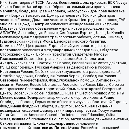
Инк, Завет церквей TCCN, Агора, Всемирный фонд природы, BDR Novaja
Gazeta-Europe, Алтай проект, Образовательный дом прав человека
Чернигов, Фонд Дом Прав Человека, Белорусский дом прав человека
имени Бориса Звозскова, Дом прав человека Тбилиси, Дом прав
человека Ереван, Дом прав человека Крым, Центр дикого лосося, TVR
Studios, ТВ Дождь, Центр европейских исследований им Вилфрида
Мартенса, Сетевое объединение журналистов расследователей,
АЛЛАТРА, За свободную Россию, Свободная Бурятия, Uralic, UnKremlin,
Международная федерация транспортных рабочих, ИстЧам Финланд,
Гудзоновский институт, Фонд Демократического Развития,
Комитет-2024, Центрально-Европейский университет, Центр
восточноевропейских и международных исследований, Общество
Сторожевой башни, Библии и трактатов Свидетелей Иеговы,
Гражданский Совет, Центр анализа европейской политики,
Академическая сеть Восточная Европа, Российский комитет действия,
РЭНД корпорейшн, Русская Америка за демократию в России,
Настоящая Россия, Глобальная сеть журналистов-расследователей,
Служба поддержки, Свободная Россия Берлин, Свободная Россия
Северный Рейн-Вестфалия, Фонд глобальной помощи, Антивоенный
комитет России, Russie-Libertes, La Asocicion de Rusos Libres, Союз за
возвращение Северных территорий, Крымскотатарский Ресурсный
Центр, Глобальный союз IndustriALL, Russian Election Monitor, Article 19,
Мнение медиа, Федерация анархического черного креста, Радио
Свободная Европа, Германское общество изучения Восточной Европы,
Фонд имени Фридриха Эберта, XZ gGmbH, Мобильная академия
поддержки гендерной демократии и миротворчества, Форум имени
Льва Копелева, American Councils for International Education, Cultural
Vistas, Institute of International Education, Антивоенное движение Антальи,
Открытый диалог, Школа международных отношений и
государственной политики им Питера Мунка, Российско-канадский