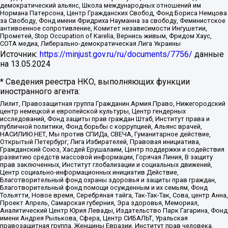
демократический альянс, Школа международных отношений им
Нормана Патерсона, Центр Гражданских Свобод, Фонд Бориса Немцова
за Свободу, Фонд имени Фридриха Науманна за свободу, Феминистское
антивоенное сопротивление, Комитет независимости Ингушетии,
Прометей, Stop Occupation of Karelia, Вернись живым, Фридом Хаус,
СОТА медиа, Либерально-демократическая Лига Украины
Источник:
https://minjust.gov.ru/ru/documents/7756/
данные
на
13.05.2024
* Сведения реестра НКО, выполняющих функции
иностранного агента:
Лилит, Правозащитная группа Гражданин.Армия.Право, Нижегородский
центр немецкой и европейской культуры, Центр гендерных
исследований, Фонд защиты прав граждан Штаб, Институт права и
публичной политики, Фонд борьбы с коррупцией, Альянс врачей,
НАСИЛИЮ.НЕТ, Мы против СПИДа, СВЕЧА, Гуманитарное действие,
Открытый Петербург, Лига Избирателей, Правовая инициатива,
Гражданский Союз, Хасдей Ерушалаим, Центр поддержки и содействия
развитию средств массовой информации, Горячая Линия, В защиту
прав заключенных, Институт глобализации и социальных движений,
Центр социально-информационных инициатив Действие,
Благотворительный фонд охраны здоровья и защиты прав граждан,
Благотворительный фонд помощи осужденным и их семьям, Фонд
Тольятти, Новое время, Серебряная тайга, Так-Так-Так, Сова, центр Анна,
Проект Апрель, Самарская губерния, Эра здоровья, Мемориал,
Аналитический Центр Юрия Левады, Издательство Парк Гагарина, Фонд
имени Андрея Рылькова, Сфера, Центр СИБАЛЬТ, Уральская
правозащитная группа, Женщины Евразии, Институт прав человека,