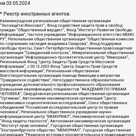
на
03.05.2024
* Реестр иностранных агентов:
Калининградская региональная общественная организация "Экозащита!-Женсовет", Фонд содействия защите прав и свобод граждан "Общественный вердикт", Фонд "Институт Развития Свободы Информации", Частное учреждение "Информационное агентство МЕМО. РУ", Региональная общественная организация "Общественная комиссия по сохранению наследия академика Сахарова", Фонд поддержки свободы прессы, Санкт-Петербургская общественная правозащитная организация "Гражданский контроль", Межрегиональная общественная организация "Информационно-просветительский центр "Мемориал", Региональный Фонд "Центр Защиты Прав Средств Массовой Информации", с 05.12.2023 Фонд "Центр Защиты Прав Средств массовой информации", Региональная общественная благотворительная организация помощи беженцам и мигрантам "Гражданское содействие", Негосударственное образовательное учреждение дополнительного профессионального образования (повышение квалификации) специалистов "АКАДЕМИЯ ПО ПРАВАМ ЧЕЛОВЕКА", Свердловская региональная общественная организация "Сутяжник", Автономная некоммерческая организация "Центр независимых социологических исследований", Союз общественных объединений "Российский исследовательский центр по правам человека", Региональное общественное учреждение научно-информационный центр "МЕМОРИАЛ", Некоммерческая организация "Фонд защиты гласности", Автономная некоммерческая организация "Институт прав человека", Городская общественная организация "Екатеринбургское общество "МЕМОРИАЛ", Городская общественная организация "Рязанское историко-просветительское и правозащитное общество "Мемориал" (Рязанский Мемориал), Челябинский региональный орган общественной самодеятельности – женское общественное объединение "Женщины Евразии", Челябинский региональный орган общественной самодеятельности "Уральская правозащитная группа", Фонд содействия защите здоровья и социальной справедливости имени Андрея Рылькова, Автономная Некоммерческая Организация "Аналитический Центр Юрия Левады", Автономная некоммерческая организация социальной поддержки населения "Проект Апрель", Региональная общественная организация помощи женщинам и детям, находящимся в кризисной ситуации "Информационно-методический центр "Анна", Фонд содействия развитию массовых коммуникаций и правовому просвещению "Так-так-Так", Фонд содействия устойчивому развитию "Серебряная тайга", Свердловский региональный общественный фонд социальных проектов "Новое время", "Idel.Реалии", Кавказ.Реалии, Крым.Реалии, Телеканал Настоящее Время, Татаро-башкирская служба Радио Свобода (Azatliq Radiosi), Радио Свободная Европа/Радио Свобода (PCE/PC), "Сибирь.Реалии", "Фактограф", Благотворительный фонд помощи осужденным и их семьям, Автономная некоммерческая организация "Институт глобализации и социальных движений", Фонд "В защиту прав заключенных", Частное учреждение "Центр поддержки и содействия развитию средств массовой информации", Пензенский региональный общественный благотворительный фонд "Гражданский союз", "Север.Реалии", Некоммерческая организация Фонд "Правовая инициатива", Общество с ограниченной ответственностью "Радио Свободная Европа/Радио Свобода", Чешское информационное агентство "MEDIUM-ORIENT", Красноярская региональная общественная организация "Мы против СПИДа", Камалягин Денис Николаевич, Маркелов Сергей Евгеньевич, Пономарев Лев Александрович, Савицкая Людмила Алексеевна, Автономная некоммерческая организация "Центр по работе с проблемой насилия "НАСИЛИЮ.НЕТ", Межрегиональный профессиональный союз работников здравоохранения "Альянс врачей", Юридическое лицо, зарегистрированное в Латвийской Республике, SIA "Medusa Project" (регистрационный номер 40103797863, дата регистрации 10.06.2014), Некоммерческая организация "Фонд по борьбе с коррупцией", Автономная некоммерческая организация "Институт права и публичной политики", Баданин Роман Сергеевич, Гликин Максим Александрович, Железнова Мария Михайловна, Лукьянова Юлия Сергеевна, Маетная Елизавета Витальевна, Маняхин Петр Борисович, Чуракова Ольга Владимировна, Ярош Юлия Петровна, Юридическое лицо "The Insider SIA", зарегистрированное в Риге, Латвийская Республика (дата регистрации 26.06.2015), являющееся администратором доменного имени интернет-издания "The Insider SIA", https://theins.ru, Постернак Алексей Евгеньевич, Рубин Михаил Аркадьевич, Анин Роман Александрович, Юридическое лицо Istories fonds, зарегистрированное в Латвийской Республике (регистрационный номер 50008295751, дата регистрации 24.02.2020), Великовский Дмитрий Александрович, Долинина Ирина Николаевна, Мароховская Алеся Алексеевна, Шлейнов Роман Юрьевич, Шмагун Олеся Валентиновна, Общество с ограниченной ответственностью "Альтаир 2021", Общество с ограниченной ответственностью "Вега 2021", Общество с ограниченной ответственностью "Главный редактор 2021", Общество с ограниченной ответственностью "Ромашки монолит", Важенков Артем Валерьевич, Ивановская областная общественная организация "Центр гендерных исследований", Гурман Юрий Альбертович, Медиапроект "ОВД-Инфо", Егоров Владимир Владимирович, Жилинский Владимир Александрович, Общество с ограниченной ответственностью "ЗП", Иванова София Юрьевна, Карезина Инна Павловна, Кильтау Екатерина Викторовна, Петров Алексей Викторович, Пискунов Сергей Евгеньевич, Смирнов Сергей Сергеевич, Тихонов Михаил Сергеевич, Общество с ограниченной ответственностью "ЖУРНАЛИСТ-ИНОСТРАННЫЙ АГЕНТ", Арапова Галина Юрьевна, Вольтская Татьяна Анатольевна, Американская компания "Mason G.E.S. Anonymous Foundation" (США), являющаяся владельцем интернет-издания https://mnews.world/, Компания "Stichting Bellingcat", зарегистрированная в Нидерландах (дата регистрации 11.07.2018), Захаров Андрей Вячеславович, Клепиковская Екатерина Дмитриевна, Общество с ограниченной ответственностью "МЕМО", Перл Роман Александрович, Симонов Евгений Алексеевич, Соловьева Елена Анатольевна, Сотников Даниил Владимирович, Сурначева Елизавета Дмитриевна, Автономная некоммерческая организация по защите прав человека и информированию населения "Якутия – Наше Мнение", Общество с ограниченной ответственностью "Москоу диджитал медиа", с 26.01.2023 Общество с ограниченной ответственностью "Чайка Белые сады", Ветошкина Валерия Валерьевна, Заговора Максим Александрович, Межрегиональное общественное движение "Российская ЛГБТ - сеть", Оленичев Максим Владимирович, Павлов Иван Юрьевич, Скворцова Елена Сергеевна, Общество с ограниченной ответственностью "Как бы инагент", Кочетков Игорь Викторович, Общество с ограниченной ответственностью "Честные выборы", Еланчик Олег Александрович, Общество с ограниченной ответственностью "Нобелевский призыв", Гималова Регина Эмилевна, Григорьев Андрей Валерьевич, Григорьева Алина Александровна, Ассоциация по содействию защите прав призывников, альтернативнослужащих и военнослужащих "Правозащитная группа "Гражданин.Армия.Право", Хисамова Регина Фаритовна, Автономная некоммерческая организация по реализации социально-правовых программ "Лилит", Дальневосточное общественное движение "Маяк", Санкт-Петербургская ЛГБТ-инициативная группа "Выход", Инициативная группа ЛГБТ+ "Реверс", Алексеев Андрей Викторович, Бекбулатова Таисия Львовна, Беляев Иван Михайлович, Владыкина Елена Сергеевна, Гельман Марат Александрович, Никульшина Вероника Юрьевна, Толоконникова Надежда Андреевна, Шендерович Виктор Анатольевич, Общество с ограниченной ответственностью "Данное сообщение", Общество с ограниченной ответственностью Издательский дом "Новая глава", Айнбиндер Александра Александровна, Московский комьюнити-центр для ЛГБТ+инициатив, Благотворительный фонд развития филантропии, Deutsche Welle (Германия, Kurt-Schumacher-Strasse 3, 53113 Bonn), Борзунова Мария Михайловна, Воробьев Виктор Викторович, Голубева Анна Львовна, Константинова Алла Михайловна, Малкова Ирина Владимировна, Мурадов Мурад Абдулгалимович, Осетинская Елизавета Николаевна, Понасенков Евгений Николаевич, Ганапольский Матвей Юрьевич, Киселев Евгений Алексеевич, Борухович Ирина Григорьевна, Дремин Иван Тимофеевич, Дубровский Дмитрий Викторович, Красноярская региональная общественная организация поддержки и развития альтернативных образовательных технологий и межкультурных коммуникаций "ИНТЕРРА", Маяковская Екатерина Алексеевна, Фейгин Марк Захарович, Филимонов Андрей Викторович, Дзугкоева Регина Николаевна, Доброхотов Роман Александрович, Дудь Юрий Александрович, Елкин Сергей Владимирович, Кругликов Кирилл Игоревич, Сабунаева Мария Леонидовна, Семенов Алексей Владимирович, Шаинян Карен Багратович, Шульман Екатерина Михайловна, Асафьев Артур Валерьевич, Вахштайн Виктор Семенович, Венедиктов Алексей Алексеевич, Лушникова Екатерина Евгеньевна, Волков Леонид Михайлович, Невзоров Александр Глебович, Пархоменко Сергей Борисович, Сироткин Ярослав Николаевич, Кара-Мурза Владимир Владимирович, Баранова Наталья Владимировна, Гозман Леонид Яковлевич, Кагарлицкий Борис Юльевич, Климарев Михаил Валерьевич, Милов Владимир Станиславович, Автономная некоммерческая организация Краснодарский центр современного искусства "Типография", Моргенштерн Алишер Тагирович, Соболь Любовь Эдуардовна, Общество с ограниченной ответственностью "ЛИЗА НОРМ", Каспаров Гарри Кимович, Ходорковский Михаил Борисович, Общество с ограниченной ответственностью "Апрельские тезисы", Данилович Ирина Брониславовна, Кашин Олег Владимирович, Петров Николай Владимирович, Пивоваров Алексей Владимирович, Соколов Михаил Владимирович, Цветкова Юлия Владимировна, Чичваркин Евгений Александрович, Комитет против пыток/Команда против пыток, Общество с ограниченной ответственностью "Первый научный", Общество с ограниченной ответственностью "Вертолет и ко", Белоцерковская Вероника Борисовна, Кац Максим Евгеньевич, Лазарева Татьяна Юрьевна, Шаведдинов Руслан Табризович, Яшин Илья Валерьевич, Общество с ограниченной ответственностью "Иноагент ААВ", Алешковский Дмитрий Петрович, Альбац Евгения Марковна, Быков Дмитрий Львович, Галямина Юлия Евгеньевна, Лойко Сергей Леонидович, Мартынов Кирилл Константинович, Медведев Сергей Александрович, Крашенинников Федор Геннадиевич, Гордеева Катерина Вл