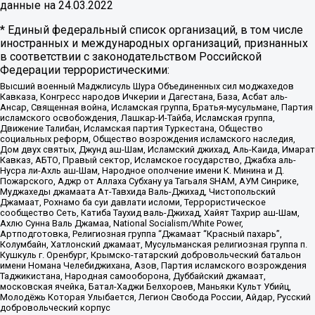
данные на
24.03.2022
* Единый федеральный список организаций, в том числе
иностранных и международных организаций, признанных
в соответствии с законодательством Российской
Федерации террористическими:
Высший военный Маджлисуль Шура Объединенных сил моджахедов
Кавказа, Конгресс народов Ичкерии и Дагестана, База, Асбат аль-
Ансар, Священная война, Исламская группа, Братья-мусульмане, Партия
исламского освобождения, Лашкар-И-Тайба, Исламская группа,
Движение Талибан, Исламская партия Туркестана, Общество
социальных реформ, Общество возрождения исламского наследия,
Дом двух святых, Джунд аш-Шам, Исламский джихад, Аль-Каида, Имарат
Кавказ, АБТО, Правый сектор, Исламское государство, Джабха аль-
Нусра ли-Ахль аш-Шам, Народное ополчение имени К. Минина и Д.
Пожарского, Аджр от Аллаха Субхану уа Тагьаля SHAM, АУМ Синрике,
Муджахеды джамаата Ат-Тавхида Валь-Джихад, Чистопольский
Джамаат, Рохнамо ба суи давлати исломи, Террористическое
сообщество Сеть, Катиба Таухид валь-Джихад, Хайят Тахрир аш-Шам,
Ахлю Сунна Валь Джамаа, National Socialism/White Power,
Артподготовка, Религиозная группа “Джамаат “Красный пахарь”,
Колумбайн, Хатлонский джамаат, Мусульманская религиозная группа п.
Кушкуль г. Оренбург, Крымско-татарский добровольческий батальон
имени Номана Челебиджихана, Азов, Партия исламского возрождения
Таджикистана, Народная самооборона, Дуббайский джамаат,
московская ячейка, Батал-Хаджи Белхороев, Маньяки Культ Убийц,
Молодёжь Которая Улыбается, Легион Свобода России, Айдар, Русский
добровольческий корпус