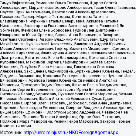
Тимур Рифгатович, Романова Ольга Евгеньевна, Щаров Сергей
Алексадрович, Цирульников Борис Альбертович, Гасан Ольга Павловна,
Паутов Юрий Анатольевич, Верховский Александр Маркович,
Пислакова-Паркер Марина Петровна, Кочеткова Татьяна
Владимировна, Чуркина Наталья Валерьевна, Акимова Татьяна
Николаевна, Золотарева Екатерина Александровна, Рачинский Ян
Збигневич, Жемкова Елена Борисовна, Гудков Лев Дмитриевич,
Илларионова Юлия Юрьевна, Саранг Анна Васильевна, Захарова
Светлана Сергеевна, Аверин Владимир Анатольевич, Щур Татьяна
Михайловна, Щур Николай Алексеевич, Блинушов Андрей Юрьевич,
Мосин Алексей Геннадьевич, Гефтер Валентин Михайлович, Симонов
Алексей Кириллович, Флиге Ирина Анатольевна, Мельникова Валентина
Дмитриевна, Вититинова Елена Владимировна, Баженова Светлана
Куприяновна, Максимов Сергей Владимирович, Беляев Сергей
Иванович, Голубева Елена Николаевна, Ганнушкина Светлана
Алексеевна, Закс Елена Владимировна, Буртина Елена Юрьевна, Гендель
Людмила Залмановна, Кокорина Екатерина Алексеевна, Шуманов Илья
Вячеславович, Арапова Галина Юрьевна, Свечников Анатолий
Мариевич, Прохоров Вадим Юрьевич, Шахова Елена Владимировна,
Подузов Сергей Васильевич, Протасова Ирина Вячеславовна,
Литинский Леонид Борисович, Лукашевский Сергей Маркович, Бахмин
Вячеслав Иванович, Шабад Анатолий Ефимович, Сухих Дарья
Николаевна, Орлов Олег Петрович, Добровольская Анна Дмитриевна,
Королева Александра Евгеньевна, Смирнов Владимир Александрович,
Вицин Сергей Ефимович, Золотухин Борис Андреевич, Левинсон Лев
Семенович, Локшина Татьяна Иосифовна, Орлов Олег Петрович,
Полякова Мара Федоровна, Резник Генри Маркович, Захаров Герман
Константинович
Источник:
http://unro.minjust.ru/NKOForeignAgent.aspx