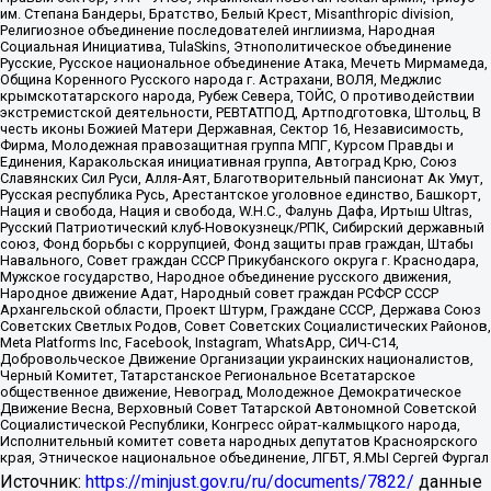
им. Степана Бандеры, Братство, Белый Крест, Misanthropic division,
Религиозное объединение последователей инглиизма, Народная
Социальная Инициатива, TulaSkins, Этнополитическое объединение
Русские, Русское национальное объединение Атака, Мечеть Мирмамеда,
Община Коренного Русского народа г. Астрахани, ВОЛЯ, Меджлис
крымскотатарского народа, Рубеж Севера, ТОЙС, О противодействии
экстремистской деятельности, РЕВТАТПОД, Артподготовка, Штольц, В
честь иконы Божией Матери Державная, Сектор 16, Независимость,
Фирма, Молодежная правозащитная группа МПГ, Курсом Правды и
Единения, Каракольская инициативная группа, Автоград Крю, Союз
Славянских Сил Руси, Алля-Аят, Благотворительный пансионат Ак Умут,
Русская республика Русь, Арестантское уголовное единство, Башкорт,
Нация и свобода, Нация и свобода, W.H.С., Фалунь Дафа, Иртыш Ultras,
Русский Патриотический клуб-Новокузнецк/РПК, Сибирский державный
союз, Фонд борьбы с коррупцией, Фонд защиты прав граждан, Штабы
Навального, Совет граждан СССР Прикубанского округа г. Краснодара,
Мужское государство, Народное объединение русского движения,
Народное движение Адат, Народный совет граждан РСФСР СССР
Архангельской области, Проект Штурм, Граждане СССР, Держава Союз
Советских Светлых Родов, Совет Советских Социалистических Районов,
Meta Platforms Inc, Facebook, Instagram, WhatsApp, СИЧ-С14,
Добровольческое Движение Организации украинских националистов,
Черный Комитет, Татарстанское Региональное Всетатарское
общественное движение, Невоград, Молодежное Демократическое
Движение Весна, Верховный Совет Татарской Автономной Советской
Социалистической Республики, Конгресс ойрат-калмыцкого народа,
Исполнительный комитет совета народных депутатов Красноярского
края, Этническое национальное объединение, ЛГБТ, Я.МЫ Сергей Фургал
Источник:
https://minjust.gov.ru/ru/documents/7822/
данные