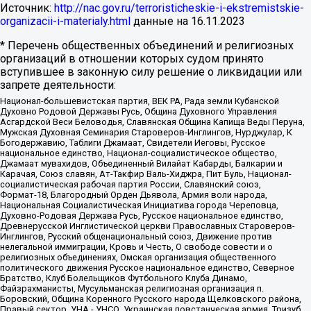
Источник:
http://nac.gov.ru/terroristicheskie-i-ekstremistskie-
organizacii-i-materialy.html
данные на
16.11.2023
* Перечень общественных объединений и религиозных
организаций в отношении которых судом принято
вступившее в законную силу решение о ликвидации или
запрете деятельности:
Национал-большевистская партия, ВЕК РА, Рада земли Кубанской
Духовно Родовой Державы Русь, Община Духовного Управления
Асгардской Веси Беловодья, Славянская Община Капища Веды Перуна,
Мужская Духовная Семинария Староверов-Инглингов, Нурджулар, К
Богодержавию, Таблиги Джамаат, Свидетели Иеговы, Русское
национальное единство, Национал-социалистическое общество,
Джамаат мувахидов, Объединенный Вилайат Кабарды, Балкарии и
Карачая, Союз славян, Ат-Такфир Валь-Хиджра, Пит Буль, Национал-
социалистическая рабочая партия России, Славянский союз,
Формат-18, Благородный Орден Дьявола, Армия воли народа,
Национальная Социалистическая Инициатива города Череповца,
Духовно-Родовая Держава Русь, Русское национальное единство,
Древнерусской Инглистической церкви Православных Староверов-
Инглингов, Русский общенациональный союз, Движение против
нелегальной иммиграции, Кровь и Честь, О свободе совести и о
религиозных объединениях, Омская организация общественного
политического движения Русское национальное единство, Северное
Братство, Клуб Болельщиков Футбольного Клуба Динамо,
Файзрахманисты, Мусульманская религиозная организация п.
Боровский, Община Коренного Русского народа Щелковского района,
Правый сектор, УНА - УНСО, Украинская повстанческая армия, Тризуб