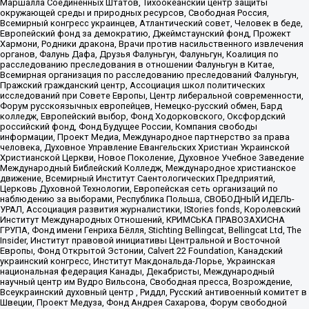
Маршалла Соединенных Штатов, Тихоокеанский центр защиты
окружающей среды и природных ресурсов, Свободная Россия,
Всемирный конгресс украинцев, Атлантический совет, Человек в беде,
Европейский фонд за демократию, Джеймстаунский фонд, Прожект
Хармони, Родники дракона, Врачи против насильственного извлечения
органов, Фалунь Дафа, Друзья Фалуньгун, Фалуньгун, Коалиция по
расследованию преследования в отношении Фалуньгун в Китае,
Всемирная организация по расследованию преследований Фалуньгун,
Пражский гражданский центр, Ассоциация школ политических
исследований при Совете Европы, Центр либеральной современности,
Форум русскоязычных европейцев, Немецко-русский обмен, Бард
колледж, Европейский выбор, Фонд Ходорковского, Оксфордский
российский фонд, Фонд Будущее России, Компания свободы
информации, Проект Медиа, Международное партнерство за права
человека, Духовное Управление Евангельских Христиан Украинской
Христианской Церкви, Новое Поколение, Духовное Учебное Заведение
Международный Библейский Колледж, Международное христианское
движение, Всемирный Институт Саентологических Предприятий,
Церковь Духовной Технологии, Европейская сеть организаций по
наблюдению за выборами, Республика Польша, СВОБОДНЫЙ ИДЕЛЬ-
УРАЛ, Ассоциация развития журналистики, IStories fonds, Королевский
Институт Международных Отношений, КРИМСЬКА ПРАВОЗАХИСНА
ГРУПА, Фонд имени Генриха Бёлля, Stichting Bellingcat, Bellingcat Ltd, The
Insider, Институт правовой инициативы Центральной и Восточной
Европы, Фонд Открытой Эстонии, Calvert 22 Foundation, Канадский
украинский конгресс, Институт Макдональда-Лорье, Украинская
национальная федерация Канады, Декабристы, Международный
научный центр им Вудро Вильсона, Свободная пресса, Возрождение,
Всеукраинский духовный центр , Риддл, Русский антивоенный комитет в
Швеции, Проект Медуза, Фонд Андрея Сахарова, Форум свободной