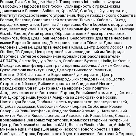
России, Лига Свободных Наций, Transparеncy International, Форум
Свободных Народов ПостРоссии, Солидарность с гражданским
движением в России – Solidarus, КрымSOS, Свободный университет,
Институт государственного управления, Форум гражданского общества
Россия, Беллона, Союз жителей островов Тисима и Хабомаи, Съезд
народных депутатов, Гринпис Интернешнл, Фонд борьбы с коррупцией
Инк, Завет церквей TCCN, Агора, Всемирный фонд природы, BDR Novaja
Gazeta-Europe, Алтай проект, Образовательный дом прав человека
Чернигов, Фонд Дом Прав Человека, Белорусский дом прав человека
имени Бориса Звозскова, Дом прав человека Тбилиси, Дом прав
человека Ереван, Дом прав человека Крым, Центр дикого лосося, TVR
Studios, ТВ Дождь, Центр европейских исследований им Вилфрида
Мартенса, Сетевое объединение журналистов расследователей,
АЛЛАТРА, За свободную Россию, Свободная Бурятия, Uralic, UnKremlin,
Международная федерация транспортных рабочих, ИстЧам Финланд,
Гудзоновский институт, Фонд Демократического Развития,
Комитет-2024, Центрально-Европейский университет, Центр
восточноевропейских и международных исследований, Общество
Сторожевой башни, Библии и трактатов Свидетелей Иеговы,
Гражданский Совет, Центр анализа европейской политики,
Академическая сеть Восточная Европа, Российский комитет действия,
РЭНД корпорейшн, Русская Америка за демократию в России,
Настоящая Россия, Глобальная сеть журналистов-расследователей,
Служба поддержки, Свободная Россия Берлин, Свободная Россия
Северный Рейн-Вестфалия, Фонд глобальной помощи, Антивоенный
комитет России, Russie-Libertes, La Asocicion de Rusos Libres, Союз за
возвращение Северных территорий, Крымскотатарский Ресурсный
Центр, Глобальный союз IndustriALL, Russian Election Monitor, Article 19,
Мнение медиа, Федерация анархического черного креста, Радио
Свободная Европа, Германское общество изучения Восточной Европы,