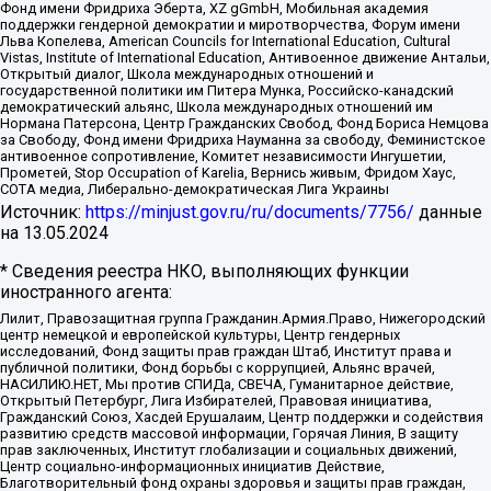
Фонд имени Фридриха Эберта, XZ gGmbH, Мобильная академия
поддержки гендерной демократии и миротворчества, Форум имени
Льва Копелева, American Councils for International Education, Cultural
Vistas, Institute of International Education, Антивоенное движение Антальи,
Открытый диалог, Школа международных отношений и
государственной политики им Питера Мунка, Российско-канадский
демократический альянс, Школа международных отношений им
Нормана Патерсона, Центр Гражданских Свобод, Фонд Бориса Немцова
за Свободу, Фонд имени Фридриха Науманна за свободу, Феминистское
антивоенное сопротивление, Комитет независимости Ингушетии,
Прометей, Stop Occupation of Karelia, Вернись живым, Фридом Хаус,
СОТА медиа, Либерально-демократическая Лига Украины
Источник:
https://minjust.gov.ru/ru/documents/7756/
данные
на
13.05.2024
* Сведения реестра НКО, выполняющих функции
иностранного агента:
Лилит, Правозащитная группа Гражданин.Армия.Право, Нижегородский
центр немецкой и европейской культуры, Центр гендерных
исследований, Фонд защиты прав граждан Штаб, Институт права и
публичной политики, Фонд борьбы с коррупцией, Альянс врачей,
НАСИЛИЮ.НЕТ, Мы против СПИДа, СВЕЧА, Гуманитарное действие,
Открытый Петербург, Лига Избирателей, Правовая инициатива,
Гражданский Союз, Хасдей Ерушалаим, Центр поддержки и содействия
развитию средств массовой информации, Горячая Линия, В защиту
прав заключенных, Институт глобализации и социальных движений,
Центр социально-информационных инициатив Действие,
Благотворительный фонд охраны здоровья и защиты прав граждан,