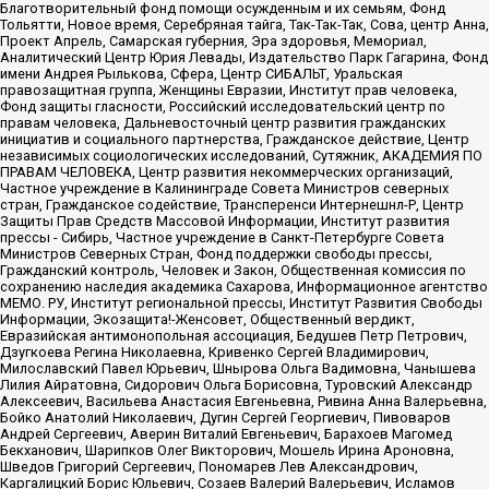
Благотворительный фонд помощи осужденным и их семьям, Фонд
Тольятти, Новое время, Серебряная тайга, Так-Так-Так, Сова, центр Анна,
Проект Апрель, Самарская губерния, Эра здоровья, Мемориал,
Аналитический Центр Юрия Левады, Издательство Парк Гагарина, Фонд
имени Андрея Рылькова, Сфера, Центр СИБАЛЬТ, Уральская
правозащитная группа, Женщины Евразии, Институт прав человека,
Фонд защиты гласности, Российский исследовательский центр по
правам человека, Дальневосточный центр развития гражданских
инициатив и социального партнерства, Гражданское действие, Центр
независимых социологических исследований, Сутяжник, АКАДЕМИЯ ПО
ПРАВАМ ЧЕЛОВЕКА, Центр развития некоммерческих организаций,
Частное учреждение в Калининграде Совета Министров северных
стран, Гражданское содействие, Трансперенси Интернешнл-Р, Центр
Защиты Прав Средств Массовой Информации, Институт развития
прессы - Сибирь, Частное учреждение в Санкт-Петербурге Совета
Министров Северных Стран, Фонд поддержки свободы прессы,
Гражданский контроль, Человек и Закон, Общественная комиссия по
сохранению наследия академика Сахарова, Информационное агентство
МЕМО. РУ, Институт региональной прессы, Институт Развития Свободы
Информации, Экозащита!-Женсовет, Общественный вердикт,
Евразийская антимонопольная ассоциация, Бедушев Петр Петрович,
Дзугкоева Регина Николаевна, Кривенко Сергей Владимирович,
Милославский Павел Юрьевич, Шнырова Ольга Вадимовна, Чанышева
Лилия Айратовна, Сидорович Ольга Борисовна, Туровский Александр
Алексеевич, Васильева Анастасия Евгеньевна, Ривина Анна Валерьевна,
Бойко Анатолий Николаевич, Дугин Сергей Георгиевич, Пивоваров
Андрей Сергеевич, Аверин Виталий Евгеньевич, Барахоев Магомед
Бекханович, Шарипков Олег Викторович, Мошель Ирина Ароновна,
Шведов Григорий Сергеевич, Пономарев Лев Александрович,
Каргалицкий Борис Юльевич, Созаев Валерий Валерьевич, Исламов