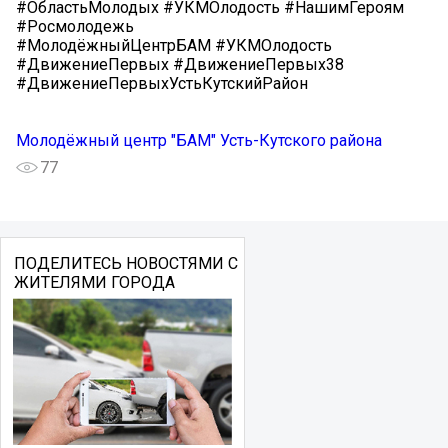
#ОбластьМолодых #УКМОлодость #НашимГероям
#Росмолодежь
#МолодёжныйЦентрБАМ #УКМОлодость
#ДвижениеПервых #ДвижениеПервых38
#ДвижениеПервыхУстьКутскийРайон
Молодёжный центр "БАМ" Усть-Кутского района
77
ПОДЕЛИТЕСЬ НОВОСТЯМИ С
ЖИТЕЛЯМИ ГОРОДА