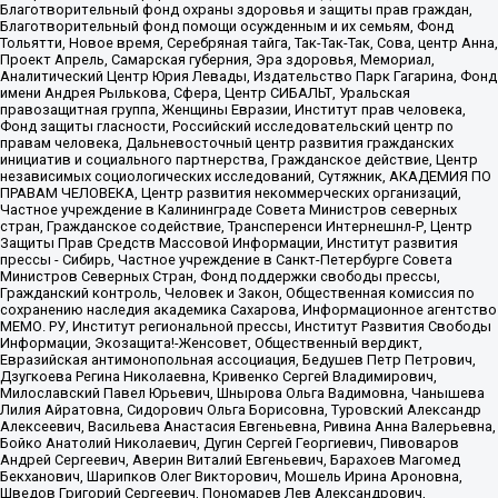
Благотворительный фонд охраны здоровья и защиты прав граждан,
Благотворительный фонд помощи осужденным и их семьям, Фонд
Тольятти, Новое время, Серебряная тайга, Так-Так-Так, Сова, центр Анна,
Проект Апрель, Самарская губерния, Эра здоровья, Мемориал,
Аналитический Центр Юрия Левады, Издательство Парк Гагарина, Фонд
имени Андрея Рылькова, Сфера, Центр СИБАЛЬТ, Уральская
правозащитная группа, Женщины Евразии, Институт прав человека,
Фонд защиты гласности, Российский исследовательский центр по
правам человека, Дальневосточный центр развития гражданских
инициатив и социального партнерства, Гражданское действие, Центр
независимых социологических исследований, Сутяжник, АКАДЕМИЯ ПО
ПРАВАМ ЧЕЛОВЕКА, Центр развития некоммерческих организаций,
Частное учреждение в Калининграде Совета Министров северных
стран, Гражданское содействие, Трансперенси Интернешнл-Р, Центр
Защиты Прав Средств Массовой Информации, Институт развития
прессы - Сибирь, Частное учреждение в Санкт-Петербурге Совета
Министров Северных Стран, Фонд поддержки свободы прессы,
Гражданский контроль, Человек и Закон, Общественная комиссия по
сохранению наследия академика Сахарова, Информационное агентство
МЕМО. РУ, Институт региональной прессы, Институт Развития Свободы
Информации, Экозащита!-Женсовет, Общественный вердикт,
Евразийская антимонопольная ассоциация, Бедушев Петр Петрович,
Дзугкоева Регина Николаевна, Кривенко Сергей Владимирович,
Милославский Павел Юрьевич, Шнырова Ольга Вадимовна, Чанышева
Лилия Айратовна, Сидорович Ольга Борисовна, Туровский Александр
Алексеевич, Васильева Анастасия Евгеньевна, Ривина Анна Валерьевна,
Бойко Анатолий Николаевич, Дугин Сергей Георгиевич, Пивоваров
Андрей Сергеевич, Аверин Виталий Евгеньевич, Барахоев Магомед
Бекханович, Шарипков Олег Викторович, Мошель Ирина Ароновна,
Шведов Григорий Сергеевич, Пономарев Лев Александрович,