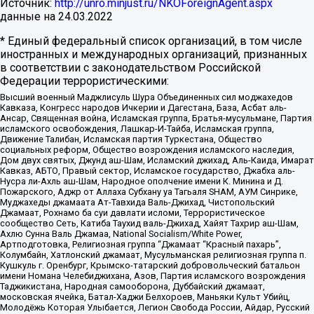
Источник:
http://unro.minjust.ru/NKOForeignAgent.aspx
данные на
24.03.2022
* Единый федеральный список организаций, в том числе
иностранных и международных организаций, признанных
в соответствии с законодательством Российской
Федерации террористическими:
Высший военный Маджлисуль Шура Объединенных сил моджахедов
Кавказа, Конгресс народов Ичкерии и Дагестана, База, Асбат аль-
Ансар, Священная война, Исламская группа, Братья-мусульмане, Партия
исламского освобождения, Лашкар-И-Тайба, Исламская группа,
Движение Талибан, Исламская партия Туркестана, Общество
социальных реформ, Общество возрождения исламского наследия,
Дом двух святых, Джунд аш-Шам, Исламский джихад, Аль-Каида, Имарат
Кавказ, АБТО, Правый сектор, Исламское государство, Джабха аль-
Нусра ли-Ахль аш-Шам, Народное ополчение имени К. Минина и Д.
Пожарского, Аджр от Аллаха Субхану уа Тагьаля SHAM, АУМ Синрике,
Муджахеды джамаата Ат-Тавхида Валь-Джихад, Чистопольский
Джамаат, Рохнамо ба суи давлати исломи, Террористическое
сообщество Сеть, Катиба Таухид валь-Джихад, Хайят Тахрир аш-Шам,
Ахлю Сунна Валь Джамаа, National Socialism/White Power,
Артподготовка, Религиозная группа “Джамаат “Красный пахарь”,
Колумбайн, Хатлонский джамаат, Мусульманская религиозная группа п.
Кушкуль г. Оренбург, Крымско-татарский добровольческий батальон
имени Номана Челебиджихана, Азов, Партия исламского возрождения
Таджикистана, Народная самооборона, Дуббайский джамаат,
московская ячейка, Батал-Хаджи Белхороев, Маньяки Культ Убийц,
Молодёжь Которая Улыбается, Легион Свобода России, Айдар, Русский