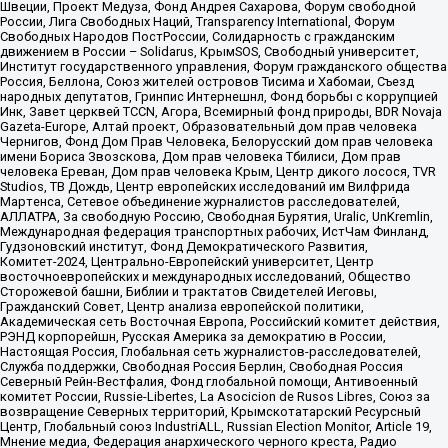
Швеции, Проект Медуза, Фонд Андрея Сахарова, Форум свободной
России, Лига Свободных Наций, Transparеncy International, Форум
Свободных Народов ПостРоссии, Солидарность с гражданским
движением в России – Solidarus, КрымSOS, Свободный университет,
Институт государственного управления, Форум гражданского общества
Россия, Беллона, Союз жителей островов Тисима и Хабомаи, Съезд
народных депутатов, Гринпис Интернешнл, Фонд борьбы с коррупцией
Инк, Завет церквей TCCN, Агора, Всемирный фонд природы, BDR Novaja
Gazeta-Europe, Алтай проект, Образовательный дом прав человека
Чернигов, Фонд Дом Прав Человека, Белорусский дом прав человека
имени Бориса Звозскова, Дом прав человека Тбилиси, Дом прав
человека Ереван, Дом прав человека Крым, Центр дикого лосося, TVR
Studios, ТВ Дождь, Центр европейских исследований им Вилфрида
Мартенса, Сетевое объединение журналистов расследователей,
АЛЛАТРА, За свободную Россию, Свободная Бурятия, Uralic, UnKremlin,
Международная федерация транспортных рабочих, ИстЧам Финланд,
Гудзоновский институт, Фонд Демократического Развития,
Комитет-2024, Центрально-Европейский университет, Центр
восточноевропейских и международных исследований, Общество
Сторожевой башни, Библии и трактатов Свидетелей Иеговы,
Гражданский Совет, Центр анализа европейской политики,
Академическая сеть Восточная Европа, Российский комитет действия,
РЭНД корпорейшн, Русская Америка за демократию в России,
Настоящая Россия, Глобальная сеть журналистов-расследователей,
Служба поддержки, Свободная Россия Берлин, Свободная Россия
Северный Рейн-Вестфалия, Фонд глобальной помощи, Антивоенный
комитет России, Russie-Libertes, La Asocicion de Rusos Libres, Союз за
возвращение Северных территорий, Крымскотатарский Ресурсный
Центр, Глобальный союз IndustriALL, Russian Election Monitor, Article 19,
Мнение медиа, Федерация анархического черного креста, Радио