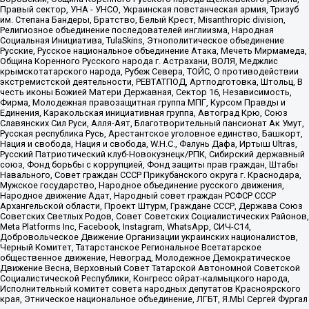
Правый сектор, УНА - УНСО, Украинская повстанческая армия, Тризуб
им. Степана Бандеры, Братство, Белый Крест, Misanthropic division,
Религиозное объединение последователей инглиизма, Народная
Социальная Инициатива, TulaSkins, Этнополитическое объединение
Русские, Русское национальное объединение Атака, Мечеть Мирмамеда,
Община Коренного Русского народа г. Астрахани, ВОЛЯ, Меджлис
крымскотатарского народа, Рубеж Севера, ТОЙС, О противодействии
экстремистской деятельности, РЕВТАТПОД, Артподготовка, Штольц, В
честь иконы Божией Матери Державная, Сектор 16, Независимость,
Фирма, Молодежная правозащитная группа МПГ, Курсом Правды и
Единения, Каракольская инициативная группа, Автоград Крю, Союз
Славянских Сил Руси, Алля-Аят, Благотворительный пансионат Ак Умут,
Русская республика Русь, Арестантское уголовное единство, Башкорт,
Нация и свобода, Нация и свобода, W.H.С., Фалунь Дафа, Иртыш Ultras,
Русский Патриотический клуб-Новокузнецк/РПК, Сибирский державный
союз, Фонд борьбы с коррупцией, Фонд защиты прав граждан, Штабы
Навального, Совет граждан СССР Прикубанского округа г. Краснодара,
Мужское государство, Народное объединение русского движения,
Народное движение Адат, Народный совет граждан РСФСР СССР
Архангельской области, Проект Штурм, Граждане СССР, Держава Союз
Советских Светлых Родов, Совет Советских Социалистических Районов,
Meta Platforms Inc, Facebook, Instagram, WhatsApp, СИЧ-С14,
Добровольческое Движение Организации украинских националистов,
Черный Комитет, Татарстанское Региональное Всетатарское
общественное движение, Невоград, Молодежное Демократическое
Движение Весна, Верховный Совет Татарской Автономной Советской
Социалистической Республики, Конгресс ойрат-калмыцкого народа,
Исполнительный комитет совета народных депутатов Красноярского
края, Этническое национальное объединение, ЛГБТ, Я.МЫ Сергей Фургал