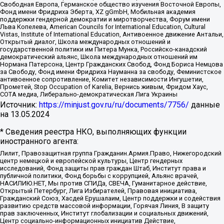
Свободная Европа, Германское общество изучения Восточной Европы,
Фонд имени Фридриха Эберта, XZ gGmbH, Мобильная академия
поддержки гендерной демократии и миротворчества, Форум имени
Льва Копелева, American Councils for International Education, Cultural
Vistas, Institute of International Education, Антивоенное движение Антальи,
Открытый диалог, Школа международных отношений и
государственной политики им Питера Мунка, Российско-канадский
демократический альянс, Школа международных отношений им
Нормана Патерсона, Центр Гражданских Свобод, Фонд Бориса Немцова
за Свободу, Фонд имени Фридриха Науманна за свободу, Феминистское
антивоенное сопротивление, Комитет независимости Ингушетии,
Прометей, Stop Occupation of Karelia, Вернись живым, Фридом Хаус,
СОТА медиа, Либерально-демократическая Лига Украины
Источник:
https://minjust.gov.ru/ru/documents/7756/
данные
на
13.05.2024
* Сведения реестра НКО, выполняющих функции
иностранного агента:
Лилит, Правозащитная группа Гражданин.Армия.Право, Нижегородский
центр немецкой и европейской культуры, Центр гендерных
исследований, Фонд защиты прав граждан Штаб, Институт права и
публичной политики, Фонд борьбы с коррупцией, Альянс врачей,
НАСИЛИЮ.НЕТ, Мы против СПИДа, СВЕЧА, Гуманитарное действие,
Открытый Петербург, Лига Избирателей, Правовая инициатива,
Гражданский Союз, Хасдей Ерушалаим, Центр поддержки и содействия
развитию средств массовой информации, Горячая Линия, В защиту
прав заключенных, Институт глобализации и социальных движений,
Центр социально-информационных инициатив Действие,