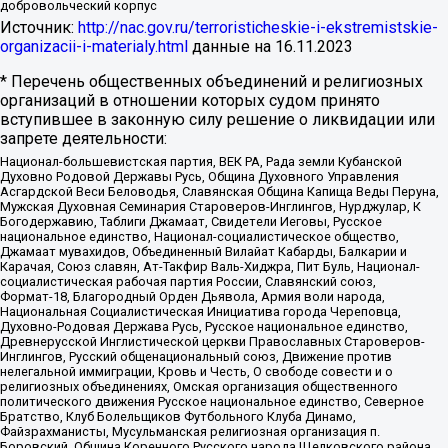
добровольческий корпус
Источник:
http://nac.gov.ru/terroristicheskie-i-ekstremistskie-
organizacii-i-materialy.html
данные на
16.11.2023
* Перечень общественных объединений и религиозных
организаций в отношении которых судом принято
вступившее в законную силу решение о ликвидации или
запрете деятельности:
Национал-большевистская партия, ВЕК РА, Рада земли Кубанской
Духовно Родовой Державы Русь, Община Духовного Управления
Асгардской Веси Беловодья, Славянская Община Капища Веды Перуна,
Мужская Духовная Семинария Староверов-Инглингов, Нурджулар, К
Богодержавию, Таблиги Джамаат, Свидетели Иеговы, Русское
национальное единство, Национал-социалистическое общество,
Джамаат мувахидов, Объединенный Вилайат Кабарды, Балкарии и
Карачая, Союз славян, Ат-Такфир Валь-Хиджра, Пит Буль, Национал-
социалистическая рабочая партия России, Славянский союз,
Формат-18, Благородный Орден Дьявола, Армия воли народа,
Национальная Социалистическая Инициатива города Череповца,
Духовно-Родовая Держава Русь, Русское национальное единство,
Древнерусской Инглистической церкви Православных Староверов-
Инглингов, Русский общенациональный союз, Движение против
нелегальной иммиграции, Кровь и Честь, О свободе совести и о
религиозных объединениях, Омская организация общественного
политического движения Русское национальное единство, Северное
Братство, Клуб Болельщиков Футбольного Клуба Динамо,
Файзрахманисты, Мусульманская религиозная организация п.
Боровский, Община Коренного Русского народа Щелковского района,