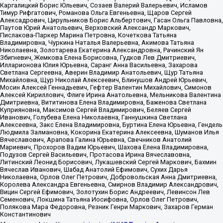
Каргалицкий Борис Юльевич, Созаев Валерий Валерьевич, Исламов
Тимур Рифгатович, Романова Ольга Евгеньевна, Щаров Сергей
Алексадрович, Цирульников Борис Альбертович, Гасан Ольга Павловна,
Паутов Юрий Анатольевич, Верховский Александр Маркович,
Пислакова-Паркер Марина Петровна, Кочеткова Татьяна
Владимировна, Чуркина Наталья Валерьевна, Акимова Татьяна
Николаевна, Золотарева Екатерина Александровна, Рачинский Ян
Збигневич, Жемкова Елена Борисовна, Гудков Лев Дмитриевич,
Илларионова Юлия Юрьевна, Саранг Анна Васильевна, Захарова
Светлана Сергеевна, Аверин Владимир Анатольевич, Щур Татьяна
Михайловна, Щур Николай Алексеевич, Блинушов Андрей Юрьевич,
Мосин Алексей Геннадьевич, Гефтер Валентин Михайлович, Симонов
Алексей Кириллович, Флиге Ирина Анатольевна, Мельникова Валентина
Дмитриевна, Вититинова Елена Владимировна, Баженова Светлана
Куприяновна, Максимов Сергей Владимирович, Беляев Сергей
Иванович, Голубева Елена Николаевна, Ганнушкина Светлана
Алексеевна, Закс Елена Владимировна, Буртина Елена Юрьевна, Гендель
Людмила Залмановна, Кокорина Екатерина Алексеевна, Шуманов Илья
Вячеславович, Арапова Галина Юрьевна, Свечников Анатолий
Мариевич, Прохоров Вадим Юрьевич, Шахова Елена Владимировна,
Подузов Сергей Васильевич, Протасова Ирина Вячеславовна,
Литинский Леонид Борисович, Лукашевский Сергей Маркович, Бахмин
Вячеслав Иванович, Шабад Анатолий Ефимович, Сухих Дарья
Николаевна, Орлов Олег Петрович, Добровольская Анна Дмитриевна,
Королева Александра Евгеньевна, Смирнов Владимир Александрович,
Вицин Сергей Ефимович, Золотухин Борис Андреевич, Левинсон Лев
Семенович, Локшина Татьяна Иосифовна, Орлов Олег Петрович,
Полякова Мара Федоровна, Резник Генри Маркович, Захаров Герман
Константинович