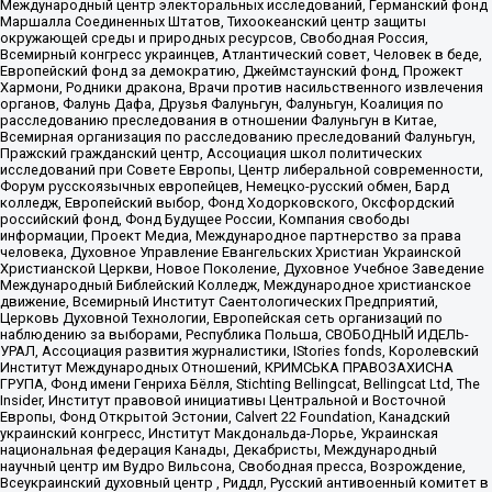
Международный центр электоральных исследований, Германский фонд
Маршалла Соединенных Штатов, Тихоокеанский центр защиты
окружающей среды и природных ресурсов, Свободная Россия,
Всемирный конгресс украинцев, Атлантический совет, Человек в беде,
Европейский фонд за демократию, Джеймстаунский фонд, Прожект
Хармони, Родники дракона, Врачи против насильственного извлечения
органов, Фалунь Дафа, Друзья Фалуньгун, Фалуньгун, Коалиция по
расследованию преследования в отношении Фалуньгун в Китае,
Всемирная организация по расследованию преследований Фалуньгун,
Пражский гражданский центр, Ассоциация школ политических
исследований при Совете Европы, Центр либеральной современности,
Форум русскоязычных европейцев, Немецко-русский обмен, Бард
колледж, Европейский выбор, Фонд Ходорковского, Оксфордский
российский фонд, Фонд Будущее России, Компания свободы
информации, Проект Медиа, Международное партнерство за права
человека, Духовное Управление Евангельских Христиан Украинской
Христианской Церкви, Новое Поколение, Духовное Учебное Заведение
Международный Библейский Колледж, Международное христианское
движение, Всемирный Институт Саентологических Предприятий,
Церковь Духовной Технологии, Европейская сеть организаций по
наблюдению за выборами, Республика Польша, СВОБОДНЫЙ ИДЕЛЬ-
УРАЛ, Ассоциация развития журналистики, IStories fonds, Королевский
Институт Международных Отношений, КРИМСЬКА ПРАВОЗАХИСНА
ГРУПА, Фонд имени Генриха Бёлля, Stichting Bellingcat, Bellingcat Ltd, The
Insider, Институт правовой инициативы Центральной и Восточной
Европы, Фонд Открытой Эстонии, Calvert 22 Foundation, Канадский
украинский конгресс, Институт Макдональда-Лорье, Украинская
национальная федерация Канады, Декабристы, Международный
научный центр им Вудро Вильсона, Свободная пресса, Возрождение,
Всеукраинский духовный центр , Риддл, Русский антивоенный комитет в