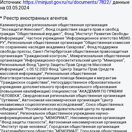
Источник:
https://minjust.gov.ru/ru/documents/7822/
данные
на
03.05.2024
* Реестр иностранных агентов:
Калининградская региональная общественная организация "Экозащита!-Женсовет", Фонд содействия защите прав и свобод граждан "Общественный вердикт", Фонд "Институт Развития Свободы Информации", Частное учреждение "Информационное агентство МЕМО. РУ", Региональная общественная организация "Общественная комиссия по сохранению наследия академика Сахарова", Фонд поддержки свободы прессы, Санкт-Петербургская общественная правозащитная организация "Гражданский контроль", Межрегиональная общественная организация "Информационно-просветительский центр "Мемориал", Региональный Фонд "Центр Защиты Прав Средств Массовой Информации", с 05.12.2023 Фонд "Центр Защиты Прав Средств массовой информации", Региональная общественная благотворительная организация помощи беженцам и мигрантам "Гражданское содействие", Негосударственное образовательное учреждение дополнительного профессионального образования (повышение квалификации) специалистов "АКАДЕМИЯ ПО ПРАВАМ ЧЕЛОВЕКА", Свердловская региональная общественная организация "Сутяжник", Автономная некоммерческая организация "Центр независимых социологических исследований", Союз общественных объединений "Российский исследовательский центр по правам человека", Региональное общественное учреждение научно-информационный центр "МЕМОРИАЛ", Некоммерческая организация "Фонд защиты гласности", Автономная некоммерческая организация "Институт прав человека", Городская общественная организация "Екатеринбургское общество "МЕМОРИАЛ", Городская общественная организация "Рязанское историко-просветительское и правозащитное общество "Мемориал" (Рязанский Мемориал), Челябинский региональный орган общественной самодеятельности – женское общественное объединение "Женщины Евразии", Челябинский региональный орган общественной самодеятельности "Уральская правозащитная группа", Фонд содействия защите здоровья и социальной справедливости имени Андрея Рылькова, Автономная Некоммерческая Организация "Аналитический Центр Юрия Левады", Автономная некоммерческая организация социальной поддержки населения "Проект Апрель", Региональная общественная организация помощи женщинам и детям, находящимся в кризисной ситуации "Информационно-методический центр "Анна", Фонд содействия развитию массовых коммуникаций и правовому просвещению "Так-так-Так", Фонд содействия устойчивому развитию "Серебряная тайга", Свердловский региональный общественный фонд социальных проектов "Новое время", "Idel.Реалии", Кавказ.Реалии, Крым.Реалии, Телеканал Настоящее Время, Татаро-башкирская служба Радио Свобода (Azatliq Radiosi), Радио Свободная Европа/Радио Свобода (PCE/PC), "Сибирь.Реалии", "Фактограф", Благотворительный фонд помощи осужденным и их семьям, Автономная некоммерческая организация "Институт глобализации и социальных движений", Фонд "В защиту прав заключенных", Частное учреждение "Центр поддержки и содействия развитию средств массовой информации", Пензенский региональный общественный благотворительный фонд "Гражданский союз", "Север.Реалии", Некоммерческая организация Фонд "Правовая инициатива", Общество с ограниченной ответственностью "Радио Свободная Европа/Радио Свобода", Чешское информационное агентство "MEDIUM-ORIENT", Красноярская региональная общественная организация "Мы против СПИДа", Камалягин Денис Николаевич, Маркелов Сергей Евгеньевич, Пономарев Лев Александрович, Савицкая Людмила Алексеевна, Автономная некоммерческая организация "Центр по работе с проблемой насилия "НАСИЛИЮ.НЕТ", Межрегиональный профессиональный союз работников здравоохранения "Альянс врачей", Юридическое лицо, зарегистрированное в Латвийской Республике, SIA "Medusa Project" (регистрационный номер 40103797863, дата регистрации 10.06.2014), Некоммерческая организация "Фонд по борьбе с коррупцией", Автономная некоммерческая организация "Институт права и публичной политики", Баданин Роман Сергеевич, Гликин Максим Александрович, Железнова Мария Михайловна, Лукьянова Юлия Сергеевна, Маетная Елизавета Витальевна, Маняхин Петр Борисович, Чуракова Ольга Владимировна, Ярош Юлия Петровна, Юридическое лицо "The Insider SIA", зарегистрированное в Риге, Латвийская Республика (дата регистрации 26.06.2015), являющееся администратором доменного имени интернет-издания "The Insider SIA", https://theins.ru, Постернак Алексей Евгеньевич, Рубин Михаил Аркадьевич, Анин Роман Александрович, Юридическое лицо Istories fonds, зарегистрированное в Латвийской Республике (регистрационный номер 50008295751, дата регистрации 24.02.2020), Великовский Дмитрий Александрович, Долинина Ирина Николаевна, Мароховская Алеся Алексеевна, Шлейнов Роман Юрьевич, Шмагун Олеся Валентиновна, Общество с ограниченной ответственностью "Альтаир 2021", Общество с ограниченной ответственностью "Вега 2021", Общество с ограниченной ответственностью "Главный редактор 2021", Общество с ограниченной ответственностью "Ромашки монолит", Важенков Артем Валерьевич, Ивановская областная общественная организация "Центр гендерных исследований", Гурман Юрий Альбертович, Медиапроект "ОВД-Инфо", Егоров Владимир Владимирович, Жилинский Владимир Александрович, Общество с ограниченной ответственностью "ЗП", Иванова София Юрьевна, Карезина Инна Павловна, Кильтау Екатерина Викторовна, Петров Алексей Викторович, Пискунов Сергей Евгеньевич, Смирнов Сергей Сергеевич, Тихонов Михаил Сергеевич, Общество с ограниченной ответственностью "ЖУРНАЛИСТ-ИНОСТРАННЫЙ АГЕНТ", Арапова Галина Юрьевна, Вольтская Татьяна Анатольевна, Американская компания "Mason G.E.S. Anonymous Foundation" (США), являющаяся владельцем интернет-издания https://mnews.world/, Компания "Stichting Bellingcat", зарегистрированная в Нидерландах (дата регистрации 11.07.2018), Захаров Андрей Вячеславович, Клепиковская Екатерина Дмитриевна, Общество с ограниченной ответственностью "МЕМО", Перл Роман Александрович, Симонов Евгений Алексеевич, Соловьева Елена Анатольевна, Сотников Даниил Владимирович, Сурначева Елизавета Дмитриевна, Автономная некоммерческая организация по защите прав человека и информированию населения "Якутия – Наше Мнение", Общество с ограниченной ответственностью "Москоу диджитал медиа", с 26.01.2023 Общество с ограниченной ответственностью "Чайка Белые сады", Ветошкина Валерия Валерьевна, Заговора Максим Александрович, Межрегиональное общественное движение "Российская ЛГБТ - сеть", Оленичев Максим Владимирович, Павлов Иван Юрьевич, Скворцова Елена Сергеевна, Общество с ограниченной ответственностью "Как бы инагент", Кочетков Игорь Викторович, Общество с ограниченной ответственностью "Честные выборы", Еланчик Олег Александрович, Общество с ограниченной ответственностью "Нобелевский призыв", Гималова Регина Эмилевна, Григорьев Андрей Валерьевич, Григорьева Алина Александровна, Ассоциация по содействию защите прав призывников, альтернативнослужащих и военнослужащих "Правозащитная группа "Гражданин.Армия.Право", Хисамова Регина Фаритовна, Автономная некоммерческая организация по реализации социально-правовых программ "Лилит", Дальневосточное общественное движение "Маяк", Санкт-Петербургская ЛГБТ-инициативная группа "Выход", Инициативная группа ЛГБТ+ "Реверс", Алексеев Андрей Викторович, Бекбулатова Таисия Львовна, Беляев Иван Михайлович, Владыкина Елена Сергеевна, Гельман Марат Александрович, Никульшина Вероника Юрьевна, Толоконникова Надежда Андреевна, Шендерович Виктор Анатольевич, Общество с ограниченной ответственностью "Данное сообщение", Общество с ограниченной ответственностью Издательский дом "Новая глава", Айнбиндер Александра Александровна, Московский комьюнити-центр для ЛГБТ+инициатив, Благотворительный фонд развития филантропии, Deutsche Welle (Германия, Kurt-Schumacher-Strasse 3, 53113 Bonn), Борзунова Мария Михайловна, Воробьев Виктор Викторович, Голубева Анна Львовна, Константинова Алла Михайловна, Малкова Ирина Владимировна, Мурадов Мурад Абдулгалимович, Осетинская Елизавета Николаевна, Понасенков Евгений Николаевич, Ганапольский Матвей Юрьевич, Киселев Евгений Алексеевич, Борухович Ирина Григорьевна, Дремин Иван Тимофеевич, Дубровский Дмитрий Викторович, Красноярская региональная общественная организация поддержки и развития альтернативных образовательных технологий и межкультурных коммуникаций "ИНТЕРРА", Маяковская Екатерина Алексеевна, Фейгин Марк Захарович, Филимонов Андрей Викторович, Дзугкоева Регина Николаевна, Доброхотов Роман Александрович, Дудь Юрий Александрович, Елкин Сергей Владимирович, Кругликов Кирилл Игоревич, Сабунаева Мария Леонидовна, Семенов Алексей Владимирович, Шаинян Карен Багратович, Шульман Екатерина Михайловна, Асафьев Артур Валерьевич, Вахштайн Виктор Семенович, Венедиктов Алексей Алексеевич, Лушникова Екатерина Евгеньевна, Волков Леонид Михайлович, Невзоров Александр Глебович, Пархоменко Сергей Борисович, Сироткин Ярослав Николаевич, Кара-Мурза Владимир Владимирович, Баранова Наталья Владимировна, Гозман Леонид Яковлевич, Кагарлицкий Борис Юльевич, Климарев Михаил Валерьевич, Милов Владимир Станиславович, Автономная некоммерческая организация Краснодарский центр современного искусства "Типография", Моргенштерн Алишер Тагирович, Соболь Любовь Эдуардовна, Общество с ограниченной ответственностью "ЛИЗА НОРМ", Каспаров Гарри Кимович, Ходорковский Михаил Борисович, Общество с ограниченной ответственностью "Апрельские тезисы", Данилович Ирина Брониславовна, Кашин Олег Владимирович, Петров Николай Владимирович, Пивоваров Алексей Владимирович, Соколов Михаил Владимирович, Цветкова Юлия Владимировна, Чичваркин Евгений Александрович, Комитет против пыток/Команда против пыток, Общество с ограниченной ответственностью "Первый научный", Общество с ограниченной ответственностью "Вертолет и ко", Белоцерковская Вероника Борисовна, Кац Максим Евгеньевич, Лазарева Татьяна Юрьевна, Шаведдинов Руслан Табризович, Яшин Илья Валерьевич, Общество с ограниченной ответственностью "Иноагент ААВ", Алешковский Дмитрий Петрович, Альбац Евгения Марковна, Быков Дмитрий Львович, Галямина Юлия Евгеньевна, Лойко Сергей Леонидович, Мартынов Кирилл Константинович, Медведев Сергей Александрович, Крашенинников Федор Геннадиевич, Гордеева Катерина Вл