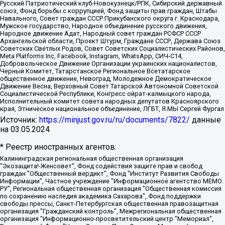
Русский Патриотический клуб-Новокузнецк/РПК, Сибирский державный
союз, Фонд борьбы с коррупцией, Фонд защиты прав граждан, Штабы
Навального, Совет граждан СССР Прикубанского округа г. Краснодара,
Мужское государство, Народное объединение русского движения,
Народное движение Адат, Народный совет граждан РСФСР СССР
Архангельской области, Проект Штурм, Граждане СССР, Держава Союз
Советских Светлых Родов, Совет Советских Социалистических Районов,
Meta Platforms Inc, Facebook, Instagram, WhatsApp, СИЧ-С14,
Добровольческое Движение Организации украинских националистов,
Черный Комитет, Татарстанское Региональное Всетатарское
общественное движение, Невоград, Молодежное Демократическое
Движение Весна, Верховный Совет Татарской Автономной Советской
Социалистической Республики, Конгресс ойрат-калмыцкого народа,
Исполнительный комитет совета народных депутатов Красноярского
края, Этническое национальное объединение, ЛГБТ, Я.МЫ Сергей Фургал
Источник:
https://minjust.gov.ru/ru/documents/7822/
данные
на
03.05.2024
* Реестр иностранных агентов:
Калининградская региональная общественная организация "Экозащита!-Женсовет", Фонд содействия защите прав и свобод граждан "Общественный вердикт", Фонд "Институт Развития Свободы Информации", Частное учреждение "Информационное агентство МЕМО. РУ", Региональная общественная организация "Общественная комиссия по сохранению наследия академика Сахарова", Фонд поддержки свободы прессы, Санкт-Петербургская общественная правозащитная организация "Гражданский контроль", Межрегиональная общественная организация "Информационно-просветительский центр "Мемориал", Региональный Фонд "Центр Защиты Прав Средств Массовой Информации", с 05.12.2023 Фонд "Центр Защиты Прав Средств массовой информации", Региональная общественная благотворительная организация помощи беженцам и мигрантам "Гражданское содействие", Негосударственное образовательное учреждение дополнительного профессионального образования (повышение квалификации) специалистов "АКАДЕМИЯ ПО ПРАВАМ ЧЕЛОВЕКА", Свердловская региональная общественная организация "Сутяжник", Автономная некоммерческая организация "Центр независимых социологических исследований", Союз общественных объединений "Российский исследовательский центр по правам человека", Региональное общественное учреждение научно-информационный центр "МЕМОРИАЛ", Некоммерческая организация "Фонд защиты гласности", Автономная некоммерческая организация "Институт прав человека", Городская общественная организация "Екатеринбургское общество "МЕМОРИАЛ", Городская общественная организация "Рязанское историко-просветительское и правозащитное общество "Мемориал" (Рязанский Мемориал), Челябинский региональный орган общественной самодеятельности – женское общественное объединение "Женщины Евразии", Челябинский региональный орган общественной самодеятельности "Уральская правозащитная группа", Фонд содействия защите здоровья и социальной справедливости имени Андрея Рылькова, Автономная Некоммерческая Организация "Аналитический Центр Юрия Левады", Автономная некоммерческая организация социальной поддержки населения "Проект Апрель", Региональная общественная организация помощи женщинам и детям, находящимся в кризисной ситуации "Информационно-методический центр "Анна", Фонд содействия развитию массовых коммуникаций и правовому просвещению "Так-так-Так", Фонд содействия устойчивому развитию "Серебряная тайга", Свердловский региональный общественный фонд социальных проектов "Новое время", "Idel.Реалии", Кавказ.Реалии, Крым.Реалии, Телеканал Настоящее Время, Татаро-башкирская служба Радио Свобода (Azatliq Radiosi), Радио Свободная Европа/Радио Свобода (PCE/PC), "Сибирь.Реалии", "Фактограф", Благотворительный фонд помощи осужденным и их семьям, Автономная некоммерческая организация "Институт глобализации и социальных движений", Фонд "В защиту прав заключенных", Частное учреждение "Центр поддержки и содействия развитию средств массовой информации", Пензенский региональный общественный благотворительный фонд "Гражданский союз", "Север.Реалии", Некоммерческая организация Фонд "Правовая инициатива", Общество с ограниченной ответственностью "Радио Свободная Европа/Радио Свобода", Чешское информационное агентство "MEDIUM-ORIENT", Красноярская региональная общественная организация "Мы против СПИДа", Камалягин Денис Николаевич, Маркелов Сергей Евгеньевич, Пономарев Лев Александрович, Савицкая Людмила Алексеевна, Автономная некоммерческая организация "Центр по работе с проблемой насилия "НАСИЛИЮ.НЕТ", Межрегиональный профессиональный союз работников здравоохранения "Альянс врачей", Юридическое лицо, зарегистрированное в Латвийской Республике, SIA "Medusa Project" (регистрационный номер 40103797863, дата регистрации 10.06.2014), Некоммерческая организация "Фонд по борьбе с коррупцией", Автономная некоммерческая организация "Институт права и публичной политики", Баданин Роман Сергеевич, Гликин Максим Александрович, Железнова Мария Михайловна, Лукьянова Юлия Сергеевна, Маетная Елизавета Витальевна, Маняхин Петр Борисович, Чуракова Ольга Владимировна, Ярош Юлия Петровна, Юридическое лицо "The Insider SIA", зарегистрированное в Риге, Латвийская Республика (дата регистрации 26.06.2015), являющееся администратором доменного имени интернет-издания "The Insider SIA", https://theins.ru, Постернак Алексей Евгеньевич, Рубин Михаил Аркадьевич, Анин Роман Александрович, Юридическое лицо Istories fonds, зарегистрированное в Латвийской Республике (регистрационный номер 50008295751, дата регистрации 24.02.2020), Великовский Дмитрий Александрович, Долинина Ирина Николаевна, Мароховская Алеся Алексеевна, Шлейнов Роман Юрьевич, Шмагун Олеся Валентиновна, Общество с ограниченной ответственностью "Альтаир 2021", Общество с ограниченной ответственностью "Вега 2021", Общество с ограниченной ответственностью "Главный редактор 2021", Общество с ограниченной ответственностью "Ромашки монолит", Важенков Артем Валерьевич, Ивановская областная общественная организация "Центр гендерных исследований", Гурман Юрий Альбертович, Медиапроект "ОВД-Инфо", Егоров Владимир Владимирович, Жилинский Владимир Александрович, Общество с ограниченной ответственностью "ЗП", Иванова София Юрьевна, Карезина Инна Павловна, Кильтау Екатерина Викторовна, Петров Алексей Викторович, Пискунов Сергей Евгеньевич, Смирнов Сергей Сергеевич, Тихонов Михаил Сергеевич, Общество с ограниченной ответственностью "ЖУРНАЛИСТ-ИНОСТРАННЫЙ АГЕНТ", Арапова Галина Юрьевна, Вольтская Татьяна Анатольевна, Американская компания "Mason G.E.S. Anonymous Foundation" (США), являющаяся владельцем интернет-издания https://mnews.world/, Компания "Stichting Bellingcat", зарегистрированная в Нидерландах (дата регистрации 11.07.2018), Захаров Андрей Вячеславович, Клепиковская Екатерина Дмитриевна, Общество с ограниченной ответственностью "МЕМО", Перл Роман Александрович, Симонов Евгений Алексеевич, Соловьева Елена Анатольевна, Сотников Даниил Владимирович, Сурначева Елизавета Дмитриевна, Автономная некоммерческая организация по защите прав человека и информированию населения "Якутия – Наше Мнение", Общество с ограниченной ответственностью "Москоу диджитал медиа", с 26.01.2023 Общество с ограниченной ответственностью "Чайка Белые сады", Ветошкина Валерия Валерьевна, Заговора Максим Александрович, Межрегиональное общественное движение "Российская ЛГБТ - сеть", Оленичев Максим Владимирович, Павлов Иван Юрьевич, Скворцова Елена Сергеевна, Общество с ограниченной ответственностью "Как бы инагент", Кочетков Игорь Викторович, Общество с ограниченной ответственностью "Честные выборы", Еланчик Олег Александрович, Общество с ограниченной ответственностью "Нобелевский призыв", Гималова Регина Эмилевна, Григорьев Андрей Валерьевич, Григорьева Алина Александровна, Ассоциация по содействию защите прав призывников, альтернативнослужащих и военнослужащих "Правозащитная группа "Гражданин.Армия.Право", Хисамова Регина Фаритовна, Автономная некоммерческая организация по реализации социально-правовых программ "Лилит", Дальневосточное общественное движение "Маяк", Санкт-Петербургская ЛГБТ-инициативная группа "Выход", Инициативная группа ЛГБТ+ "Реверс", Алексеев Андрей Викторович, Бекбулатова Таисия Львовна, Беляев Иван Михайлович, Владыкина Елена Сергеевна, Гельман Марат Александрович, Никульшина Вероника Юрьевна, Толоконникова Надежда Андреевна, Шендерович Виктор Анатольевич, Общество с ограниченной ответственностью "Данное сообщение", Общество с ограниченной ответственностью Издательский дом "Новая глава", Айнбиндер Александра Александровна, Московский комьюнити-центр для ЛГБТ+инициатив, Благотворительный фонд развития филантропии, Deutsche Welle (Германия, Kurt-Schumacher-Strasse 3, 53113 Bonn), Борзунова Мария Михайловна, Воробьев Виктор Викторович, Голубева Анна Львовна, Константинова Алла Михайловна, Малкова Ирина Владимировна, Мурадов Мурад Абдулгалимович, Осетинская Елизавета Николаевна, Понасенков Евгений Николаевич, Ганапольский Матвей Юрьевич, Киселев Евгений Алексеевич, Борухович Ирина Григорьевна, Дремин Иван Тимофеевич, Дубровский Дмитрий Викторович, Красноярская региональная общественная организация поддержки и развития альтернативных образовательных технологий и межкультурных коммуникаций "ИНТЕРРА", Маяковская Екатерина Алексеевна, Фейгин Марк Захарович, Филимонов Андрей Викторович, Дзугкоева Регина Николаевна, Доброхотов Роман Александрович, Дудь Юрий Александрович, Елкин Сергей Владимирович, Кругликов Кирилл Игоревич, Сабунаева Мария Леонидовна, Семенов Алексей Владимирович, Шаинян Карен Багратович, Шульман Екатерина Михайловна, Асафьев Артур Валерьевич, Вахштайн Виктор Семенович, Венедиктов Алексей Алексеевич, Лушникова Екатерина Евгеньевна, Волков Леонид Михайлович, Невзоров Александр Глебович, Пархоменко Сергей Борисович, Сироткин Ярослав Николаевич, Кара-Мурза Владимир Владимирович, Баранова Наталья Владимировна, Гозман Леонид Яковлевич, Кагарлицкий Борис Юльевич, Климарев Михаил Валерьевич, Милов Владимир Станиславович, Автономная некоммерческая организация Краснодарский центр современного искусства "Типография", Моргенштерн Алишер Тагирович, Соболь Любовь Эдуардовна, Общество с ограниченной ответственностью "ЛИЗА НОРМ", Каспаров Гарри Кимович, Ходорковский Михаил Борисович, Общество с ограниченной ответственностью "Апрельские тезисы", Данилович Ирина Брониславовна, Кашин Олег Владимирович, Петров Николай Владимирович, Пивоваров Алексей Владимирович, Соколов Михаил Владимирович, Цветкова Юлия Владимировна, Чичваркин Евгений Александрович, Комитет против пыток/Команда против пыток, Общество с ограниченной ответственностью "Первый научный", Общество с ограниченной ответственностью "Вертолет и ко", Белоцерковская Вероника Борисовна, Кац Максим Евгеньевич, Лазарева Татьяна Юрьевна, Шаведдинов Руслан Табризович, Яшин Илья Валерьевич, Общество с ограниченной ответственностью "Иноагент ААВ", Алешковский Дмитрий Петрович, Альбац Евгения Марковна, Быков Дмитрий Львович, Галямина Юлия Евгеньевна, Лойко Сергей Леонидович, Мартынов Кирилл Константинович, Медведев Сергей Александрович, Крашенинников Федор Геннадиевич, Гордеева Катерина Вл