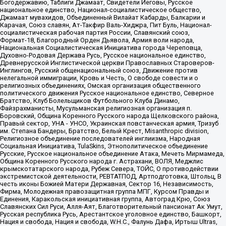
Богодержавию, Таблиги Джамаат, Свидетели Иеговы, Русское
национальное единство, Национал-социалистическое общество,
Джамаат мувахидов, Объединенный Вилайат Кабарды, Балкарии и
Карачая, Союз славян, Ат-Такфир Валь-Хиджра, Пит Буль, Национал-
социалистическая рабочая партия России, Славянский союз,
Формат-18, Благородный Орден Дьявола, Армия воли народа,
Национальная Социалистическая Инициатива города Череповца,
Духовно-Родовая Держава Русь, Русское национальное единство,
Древнерусской Инглистической церкви Православных Староверов-
Инглингов, Русский общенациональный союз, Движение против
нелегальной иммиграции, Кровь и Честь, О свободе совести и о
религиозных объединениях, Омская организация общественного
политического движения Русское национальное единство, Северное
Братство, Клуб Болельщиков Футбольного Клуба Динамо,
Файзрахманисты, Мусульманская религиозная организация п.
Боровский, Община Коренного Русского народа Щелковского района,
Правый сектор, УНА - УНСО, Украинская повстанческая армия, Тризуб
им. Степана Бандеры, Братство, Белый Крест, Misanthropic division,
Религиозное объединение последователей инглиизма, Народная
Социальная Инициатива, TulaSkins, Этнополитическое объединение
Русские, Русское национальное объединение Атака, Мечеть Мирмамеда,
Община Коренного Русского народа г. Астрахани, ВОЛЯ, Меджлис
крымскотатарского народа, Рубеж Севера, ТОЙС, О противодействии
экстремистской деятельности, РЕВТАТПОД, Артподготовка, Штольц, В
честь иконы Божией Матери Державная, Сектор 16, Независимость,
Фирма, Молодежная правозащитная группа МПГ, Курсом Правды и
Единения, Каракольская инициативная группа, Автоград Крю, Союз
Славянских Сил Руси, Алля-Аят, Благотворительный пансионат Ак Умут,
Русская республика Русь, Арестантское уголовное единство, Башкорт,
Нация и свобода, Нация и свобода, W.H.С., Фалунь Дафа, Иртыш Ultras,