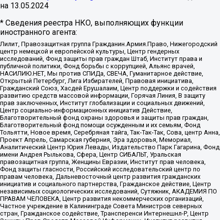
на
13.05.2024
* Сведения реестра НКО, выполняющих функции
иностранного агента:
Лилит, Правозащитная группа Гражданин.Армия.Право, Нижегородский
центр немецкой и европейской культуры, Центр гендерных
исследований, Фонд защиты прав граждан Штаб, Институт права и
публичной политики, Фонд борьбы с коррупцией, Альянс врачей,
НАСИЛИЮ.НЕТ, Мы против СПИДа, СВЕЧА, Гуманитарное действие,
Открытый Петербург, Лига Избирателей, Правовая инициатива,
Гражданский Союз, Хасдей Ерушалаим, Центр поддержки и содействия
развитию средств массовой информации, Горячая Линия, В защиту
прав заключенных, Институт глобализации и социальных движений,
Центр социально-информационных инициатив Действие,
Благотворительный фонд охраны здоровья и защиты прав граждан,
Благотворительный фонд помощи осужденным и их семьям, Фонд
Тольятти, Новое время, Серебряная тайга, Так-Так-Так, Сова, центр Анна,
Проект Апрель, Самарская губерния, Эра здоровья, Мемориал,
Аналитический Центр Юрия Левады, Издательство Парк Гагарина, Фонд
имени Андрея Рылькова, Сфера, Центр СИБАЛЬТ, Уральская
правозащитная группа, Женщины Евразии, Институт прав человека,
Фонд защиты гласности, Российский исследовательский центр по
правам человека, Дальневосточный центр развития гражданских
инициатив и социального партнерства, Гражданское действие, Центр
независимых социологических исследований, Сутяжник, АКАДЕМИЯ ПО
ПРАВАМ ЧЕЛОВЕКА, Центр развития некоммерческих организаций,
Частное учреждение в Калининграде Совета Министров северных
стран, Гражданское содействие, Трансперенси Интернешнл-Р, Центр