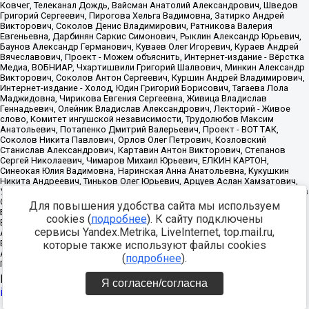
Для повышения удобства сайта мы используем
cookies (
подробнее
). К сайту подключены
сервисы Yandex.Metrika, LiveInternet, top.mail.ru,
которые также используют файлы cookies
(
подробнее
).
Источник:
https://minjust.gov.ru/uploaded/files/reestr-
Я согласен/согласна
inostrannyih-agentov-22-03-2024.pdf
данные на
22.03.2024