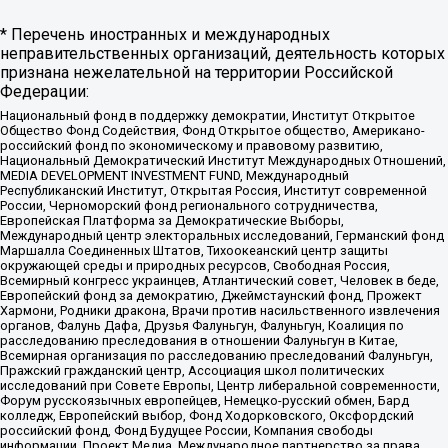
* Перечень иностранных и международных
неправительственных организаций, деятельность которых
признана нежелательной на территории Российской
Федерации:
Национальный фонд в поддержку демократии, Институт Открытое
Общество Фонд Содействия, Фонд Открытое общество, Американо-
российский фонд по экономическому и правовому развитию,
Национальный Демократический Институт Международных Отношений,
MEDIA DEVELOPMENT INVESTMENT FUND, Международный
Республиканский Институт, Открытая Россия, Институт современной
России, Черноморский фонд регионального сотрудничества,
Европейская Платформа за Демократические Выборы,
Международный центр электоральных исследований, Германский фонд
Маршалла Соединенных Штатов, Тихоокеанский центр защиты
окружающей среды и природных ресурсов, Свободная Россия,
Всемирный конгресс украинцев, Атлантический совет, Человек в беде,
Европейский фонд за демократию, Джеймстаунский фонд, Прожект
Хармони, Родники дракона, Врачи против насильственного извлечения
органов, Фалунь Дафа, Друзья Фалуньгун, Фалуньгун, Коалиция по
расследованию преследования в отношении Фалуньгун в Китае,
Всемирная организация по расследованию преследований Фалуньгун,
Пражский гражданский центр, Ассоциация школ политических
исследований при Совете Европы, Центр либеральной современности,
Форум русскоязычных европейцев, Немецко-русский обмен, Бард
колледж, Европейский выбор, Фонд Ходорковского, Оксфордский
российский фонд, Фонд Будущее России, Компания свободы
информации, Проект Медиа, Международное партнерство за права