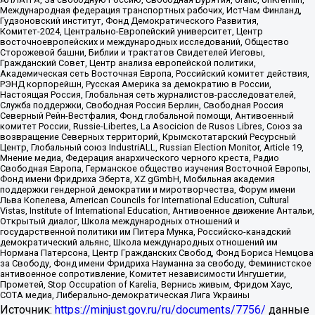
Международная федерация транспортных рабочих, ИстЧам Финланд,
Гудзоновский институт, Фонд Демократического Развития,
Комитет-2024, Центрально-Европейский университет, Центр
восточноевропейских и международных исследований, Общество
Сторожевой башни, Библии и трактатов Свидетелей Иеговы,
Гражданский Совет, Центр анализа европейской политики,
Академическая сеть Восточная Европа, Российский комитет действия,
РЭНД корпорейшн, Русская Америка за демократию в России,
Настоящая Россия, Глобальная сеть журналистов-расследователей,
Служба поддержки, Свободная Россия Берлин, Свободная Россия
Северный Рейн-Вестфалия, Фонд глобальной помощи, Антивоенный
комитет России, Russie-Libertes, La Asocicion de Rusos Libres, Союз за
возвращение Северных территорий, Крымскотатарский Ресурсный
Центр, Глобальный союз IndustriALL, Russian Election Monitor, Article 19,
Мнение медиа, Федерация анархического черного креста, Радио
Свободная Европа, Германское общество изучения Восточной Европы,
Фонд имени Фридриха Эберта, XZ gGmbH, Мобильная академия
поддержки гендерной демократии и миротворчества, Форум имени
Льва Копелева, American Councils for International Education, Cultural
Vistas, Institute of International Education, Антивоенное движение Антальи,
Открытый диалог, Школа международных отношений и
государственной политики им Питера Мунка, Российско-канадский
демократический альянс, Школа международных отношений им
Нормана Патерсона, Центр Гражданских Свобод, Фонд Бориса Немцова
за Свободу, Фонд имени Фридриха Науманна за свободу, Феминистское
антивоенное сопротивление, Комитет независимости Ингушетии,
Прометей, Stop Occupation of Karelia, Вернись живым, Фридом Хаус,
СОТА медиа, Либерально-демократическая Лига Украины
Источник:
https://minjust.gov.ru/ru/documents/7756/
данные