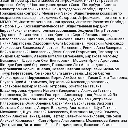
Защиты Прав Средств Массовой Информации, Институт развития
прессы - Сибирь, Частное учреждение в Санкт-Петербурге Совета
Министров Северных Стран, Фонд поддержки свободы прессы,
Гражданский контроль, Человек и Закон, Общественная комиссия по
сохранению наследия академика Сахарова, Информационное агентство
МЕМО. РУ, Институт региональной прессы, Институт Развития Свободы
Информации, Экозащита!-Женсовет, Общественный вердикт,
Евразийская антимонопольная ассоциация, Бедушев Петр Петрович,
Дзугкоева Регина Николаевна, Кривенко Сергей Владимирович,
Милославский Павел Юрьевич, Шнырова Ольга Вадимовна, Чанышева
Лилия Айратовна, Сидорович Ольга Борисовна, Туровский Александр
Алексеевич, Васильева Анастасия Евгеньевна, Ривина Анна Валерьевна,
Бойко Анатолий Николаевич, Дугин Сергей Георгиевич, Пивоваров
Андрей Сергеевич, Аверин Виталий Евгеньевич, Барахоев Магомед
Бекханович, Шарипков Олег Викторович, Мошель Ирина Ароновна,
Шведов Григорий Сергеевич, Пономарев Лев Александрович,
Каргалицкий Борис Юльевич, Созаев Валерий Валерьевич, Исламов
Тимур Рифгатович, Романова Ольга Евгеньевна, Щаров Сергей
Алексадрович, Цирульников Борис Альбертович, Гасан Ольга Павловна,
Паутов Юрий Анатольевич, Верховский Александр Маркович,
Пислакова-Паркер Марина Петровна, Кочеткова Татьяна
Владимировна, Чуркина Наталья Валерьевна, Акимова Татьяна
Николаевна, Золотарева Екатерина Александровна, Рачинский Ян
Збигневич, Жемкова Елена Борисовна, Гудков Лев Дмитриевич,
Илларионова Юлия Юрьевна, Саранг Анна Васильевна, Захарова
Светлана Сергеевна, Аверин Владимир Анатольевич, Щур Татьяна
Михайловна, Щур Николай Алексеевич, Блинушов Андрей Юрьевич,
Мосин Алексей Геннадьевич, Гефтер Валентин Михайлович, Симонов
Алексей Кириллович, Флиге Ирина Анатольевна, Мельникова Валентина
Дмитриевна, Вититинова Елена Владимировна, Баженова Светлана