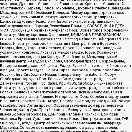
человека, Духовное Управление Евангельских Христиан Украинской
Христианской Церкви, Новое Поколение, Духовное Учебное Заведение
Международный Библейский Колледж, Международное христианское
движение, Всемирный Институт Саентологических Предприятий,
Церковь Духовной Технологии, Европейская сеть организаций по
наблюдению за выборами, Республика Польша, СВОБОДНЫЙ ИДЕЛЬ-
УРАЛ, Ассоциация развития журналистики, IStories fonds, Королевский
Институт Международных Отношений, КРИМСЬКА ПРАВОЗАХИСНА
ГРУПА, Фонд имени Генриха Бёлля, Stichting Bellingcat, Bellingcat Ltd, The
Insider, Институт правовой инициативы Центральной и Восточной
Европы, Фонд Открытой Эстонии, Calvert 22 Foundation, Канадский
украинский конгресс, Институт Макдональда-Лорье, Украинская
национальная федерация Канады, Декабристы, Международный
научный центр им Вудро Вильсона, Свободная пресса, Возрождение,
Всеукраинский духовный центр , Риддл, Русский антивоенный комитет в
Швеции, Проект Медуза, Фонд Андрея Сахарова, Форум свободной
России, Лига Свободных Наций, Transparеncy International, Форум
Свободных Народов ПостРоссии, Солидарность с гражданским
движением в России – Solidarus, КрымSOS, Свободный университет,
Институт государственного управления, Форум гражданского общества
Россия, Беллона, Союз жителей островов Тисима и Хабомаи, Съезд
народных депутатов, Гринпис Интернешнл, Фонд борьбы с коррупцией
Инк, Завет церквей TCCN, Агора, Всемирный фонд природы, BDR Novaja
Gazeta-Europe, Алтай проект, Образовательный дом прав человека
Чернигов, Фонд Дом Прав Человека, Белорусский дом прав человека
имени Бориса Звозскова, Дом прав человека Тбилиси, Дом прав
человека Ереван, Дом прав человека Крым, Центр дикого лосося, TVR
Studios, ТВ Дождь, Центр европейских исследований им Вилфрида
Мартенса, Сетевое объединение журналистов расследователей,
АЛЛАТРА, За свободную Россию, Свободная Бурятия, Uralic, UnKremlin,