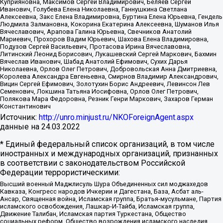
Куприяновна, Максимов Сергей Владимирович, Беляев Сергей
Иванович, Голубева Елена Николаевна, Ганнушкина Светлана
Алексеевна, Закс Елена Владимировна, Буртина Елена Юрьевна, Гендель
Людмила Залмановна, Кокорина Екатерина Алексеевна, Шуманов Илья
Вячеславович, Арапова Галина Юрьевна, Свечников Анатолий
Мариевич, Прохоров Вадим Юрьевич, Шахова Елена Владимировна,
Подузов Сергей Васильевич, Протасова Ирина Вячеславовна,
Литинский Леонид Борисович, Лукашевский Сергей Маркович, Бахмин
Вячеслав Иванович, Шабад Анатолий Ефимович, Сухих Дарья
Николаевна, Орлов Олег Петрович, Добровольская Анна Дмитриевна,
Королева Александра Евгеньевна, Смирнов Владимир Александрович,
Вицин Сергей Ефимович, Золотухин Борис Андреевич, Левинсон Лев
Семенович, Локшина Татьяна Иосифовна, Орлов Олег Петрович,
Полякова Мара Федоровна, Резник Генри Маркович, Захаров Герман
Константинович
Источник:
http://unro.minjust.ru/NKOForeignAgent.aspx
данные на
24.03.2022
* Единый федеральный список организаций, в том числе
иностранных и международных организаций, признанных
в соответствии с законодательством Российской
Федерации террористическими:
Высший военный Маджлисуль Шура Объединенных сил моджахедов
Кавказа, Конгресс народов Ичкерии и Дагестана, База, Асбат аль-
Ансар, Священная война, Исламская группа, Братья-мусульмане, Партия
исламского освобождения, Лашкар-И-Тайба, Исламская группа,
Движение Талибан, Исламская партия Туркестана, Общество
социальных реформ, Общество возрождения исламского наследия,