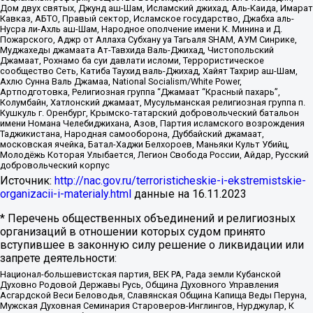
Дом двух святых, Джунд аш-Шам, Исламский джихад, Аль-Каида, Имарат
Кавказ, АБТО, Правый сектор, Исламское государство, Джабха аль-
Нусра ли-Ахль аш-Шам, Народное ополчение имени К. Минина и Д.
Пожарского, Аджр от Аллаха Субхану уа Тагьаля SHAM, АУМ Синрике,
Муджахеды джамаата Ат-Тавхида Валь-Джихад, Чистопольский
Джамаат, Рохнамо ба суи давлати исломи, Террористическое
сообщество Сеть, Катиба Таухид валь-Джихад, Хайят Тахрир аш-Шам,
Ахлю Сунна Валь Джамаа, National Socialism/White Power,
Артподготовка, Религиозная группа “Джамаат “Красный пахарь”,
Колумбайн, Хатлонский джамаат, Мусульманская религиозная группа п.
Кушкуль г. Оренбург, Крымско-татарский добровольческий батальон
имени Номана Челебиджихана, Азов, Партия исламского возрождения
Таджикистана, Народная самооборона, Дуббайский джамаат,
московская ячейка, Батал-Хаджи Белхороев, Маньяки Культ Убийц,
Молодёжь Которая Улыбается, Легион Свобода России, Айдар, Русский
добровольческий корпус
Источник:
http://nac.gov.ru/terroristicheskie-i-ekstremistskie-
organizacii-i-materialy.html
данные на
16.11.2023
* Перечень общественных объединений и религиозных
организаций в отношении которых судом принято
вступившее в законную силу решение о ликвидации или
запрете деятельности:
Национал-большевистская партия, ВЕК РА, Рада земли Кубанской
Духовно Родовой Державы Русь, Община Духовного Управления
Асгардской Веси Беловодья, Славянская Община Капища Веды Перуна,
Мужская Духовная Семинария Староверов-Инглингов, Нурджулар, К