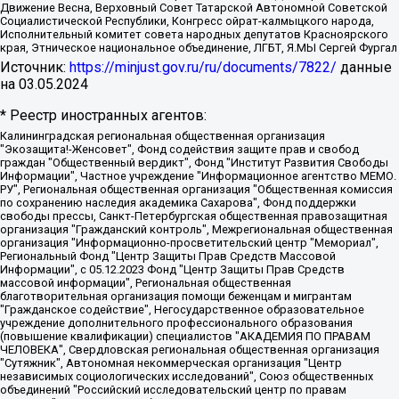
Движение Весна, Верховный Совет Татарской Автономной Советской
Социалистической Республики, Конгресс ойрат-калмыцкого народа,
Исполнительный комитет совета народных депутатов Красноярского
края, Этническое национальное объединение, ЛГБТ, Я.МЫ Сергей Фургал
Источник:
https://minjust.gov.ru/ru/documents/7822/
данные
на
03.05.2024
* Реестр иностранных агентов:
Калининградская региональная общественная организация "Экозащита!-Женсовет", Фонд содействия защите прав и свобод граждан "Общественный вердикт", Фонд "Институт Развития Свободы Информации", Частное учреждение "Информационное агентство МЕМО. РУ", Региональная общественная организация "Общественная комиссия по сохранению наследия академика Сахарова", Фонд поддержки свободы прессы, Санкт-Петербургская общественная правозащитная организация "Гражданский контроль", Межрегиональная общественная организация "Информационно-просветительский центр "Мемориал", Региональный Фонд "Центр Защиты Прав Средств Массовой Информации", с 05.12.2023 Фонд "Центр Защиты Прав Средств массовой информации", Региональная общественная благотворительная организация помощи беженцам и мигрантам "Гражданское содействие", Негосударственное образовательное учреждение дополнительного профессионального образования (повышение квалификации) специалистов "АКАДЕМИЯ ПО ПРАВАМ ЧЕЛОВЕКА", Свердловская региональная общественная организация "Сутяжник", Автономная некоммерческая организация "Центр независимых социологических исследований", Союз общественных объединений "Российский исследовательский центр по правам человека", Региональное общественное учреждение научно-информационный центр "МЕМОРИАЛ", Некоммерческая организация "Фонд защиты гласности", Автономная некоммерческая организация "Институт прав человека", Городская общественная организация "Екатеринбургское общество "МЕМОРИАЛ", Городская общественная организация "Рязанское историко-просветительское и правозащитное общество "Мемориал" (Рязанский Мемориал), Челябинский региональный орган общественной самодеятельности – женское общественное объединение "Женщины Евразии", Челябинский региональный орган общественной самодеятельности "Уральская правозащитная группа", Фонд содействия защите здоровья и социальной справедливости имени Андрея Рылькова, Автономная Некоммерческая Организация "Аналитический Центр Юрия Левады", Автономная некоммерческая организация социальной поддержки населения "Проект Апрель", Региональная общественная организация помощи женщинам и детям, находящимся в кризисной ситуации "Информационно-методический центр "Анна", Фонд содействия развитию массовых коммуникаций и правовому просвещению "Так-так-Так", Фонд содействия устойчивому развитию "Серебряная тайга", Свердловский региональный общественный фонд социальных проектов "Новое время", "Idel.Реалии", Кавказ.Реалии, Крым.Реалии, Телеканал Настоящее Время, Татаро-башкирская служба Радио Свобода (Azatliq Radiosi), Радио Свободная Европа/Радио Свобода (PCE/PC), "Сибирь.Реалии", "Фактограф", Благотворительный фонд помощи осужденным и их семьям, Автономная некоммерческая организация "Институт глобализации и социальных движений", Фонд "В защиту прав заключенных", Частное учреждение "Центр поддержки и содействия развитию средств массовой информации", Пензенский региональный общественный благотворительный фонд "Гражданский союз", "Север.Реалии", Некоммерческая организация Фонд "Правовая инициатива", Общество с ограниченной ответственностью "Радио Свободная Европа/Радио Свобода", Чешское информационное агентство "MEDIUM-ORIENT", Красноярская региональная общественная организация "Мы против СПИДа", Камалягин Денис Николаевич, Маркелов Сергей Евгеньевич, Пономарев Лев Александрович, Савицкая Людмила Алексеевна, Автономная некоммерческая организация "Центр по работе с проблемой насилия "НАСИЛИЮ.НЕТ", Межрегиональный профессиональный союз работников здравоохранения "Альянс врачей", Юридическое лицо, зарегистрированное в Латвийской Республике, SIA "Medusa Project" (регистрационный номер 40103797863, дата регистрации 10.06.2014), Некоммерческая организация "Фонд по борьбе с коррупцией", Автономная некоммерческая организация "Институт права и публичной политики", Баданин Роман Сергеевич, Гликин Максим Александрович, Железнова Мария Михайловна, Лукьянова Юлия Сергеевна, Маетная Елизавета Витальевна, Маняхин Петр Борисович, Чуракова Ольга Владимировна, Ярош Юлия Петровна, Юридическое лицо "The Insider SIA", зарегистрированное в Риге, Латвийская Республика (дата регистрации 26.06.2015), являющееся администратором доменного имени интернет-издания "The Insider SIA", https://theins.ru, Постернак Алексей Евгеньевич, Рубин Михаил Аркадьевич, Анин Роман Александрович, Юридическое лицо Istories fonds, зарегистрированное в Латвийской Республике (регистрационный номер 50008295751, дата регистрации 24.02.2020), Великовский Дмитрий Александрович, Долинина Ирина Николаевна, Мароховская Алеся Алексеевна, Шлейнов Роман Юрьевич, Шмагун Олеся Валентиновна, Общество с ограниченной ответственностью "Альтаир 2021", Общество с ограниченной ответственностью "Вега 2021", Общество с ограниченной ответственностью "Главный редактор 2021", Общество с ограниченной ответственностью "Ромашки монолит", Важенков Артем Валерьевич, Ивановская областная общественная организация "Центр гендерных исследований", Гурман Юрий Альбертович, Медиапроект "ОВД-Инфо", Егоров Владимир Владимирович, Жилинский Владимир Александрович, Общество с ограниченной ответственностью "ЗП", Иванова София Юрьевна, Карезина Инна Павловна, Кильтау Екатерина Викторовна, Петров Алексей Викторович, Пискунов Сергей Евгеньевич, Смирнов Сергей Сергеевич, Тихонов Михаил Сергеевич, Общество с ограниченной ответственностью "ЖУРНАЛИСТ-ИНОСТРАННЫЙ АГЕНТ", Арапова Галина Юрьевна, Вольтская Татьяна Анатольевна, Американская компания "Mason G.E.S. Anonymous Foundation" (США), являющаяся владельцем интернет-издания https://mnews.world/, Компания "Stichting Bellingcat", зарегистрированная в Нидерландах (дата регистрации 11.07.2018), Захаров Андрей Вячеславович, Клепиковская Екатерина Дмитриевна, Общество с ограниченной ответственностью "МЕМО", Перл Роман Александрович, Симонов Евгений Алексеевич, Соловьева Елена Анатольевна, Сотников Даниил Владимирович, Сурначева Елизавета Дмитриевна, Автономная некоммерческая организация по защите прав человека и информированию населения "Якутия – Наше Мнение", Общество с ограниченной ответственностью "Москоу диджитал медиа", с 26.01.2023 Общество с ограниченной ответственностью "Чайка Белые сады", Ветошкина Валерия Валерьевна, Заговора Максим Александрович, Межрегиональное общественное движение "Российская ЛГБТ - сеть", Оленичев Максим Владимирович, Павлов Иван Юрьевич, Скворцова Елена Сергеевна, Общество с ограниченной ответственностью "Как бы инагент", Кочетков Игорь Викторович, Общество с ограниченной ответственностью "Честные выборы", Еланчик Олег Александрович, Общество с ограниченной ответственностью "Нобелевский призыв", Гималова Регина Эмилевна, Григорьев Андрей Валерьевич, Григорьева Алина Александровна, Ассоциация по содействию защите прав призывников, альтернативнослужащих и военнослужащих "Правозащитная группа "Гражданин.Армия.Право", Хисамова Регина Фаритовна, Автономная некоммерческая организация по реализации социально-правовых программ "Лилит", Дальневосточное общественное движение "Маяк", Санкт-Петербургская ЛГБТ-инициативная группа "Выход", Инициативная группа ЛГБТ+ "Реверс", Алексеев Андрей Викторович, Бекбулатова Таисия Львовна, Беляев Иван Михайлович, Владыкина Елена Сергеевна, Гельман Марат Александрович, Никульшина Вероника Юрьевна, Толоконникова Надежда Андреевна, Шендерович Виктор Анатольевич, Общество с ограниченной ответственностью "Данное сообщение", Общество с ограниченной ответственностью Издательский дом "Новая глава", Айнбиндер Александра Александровна, Московский комьюнити-центр для ЛГБТ+инициатив, Благотворительный фонд развития филантропии, Deutsche Welle (Германия, Kurt-Schumacher-Strasse 3, 53113 Bonn), Борзунова Мария Михайловна, Воробьев Виктор Викторович, Голубева Анна Львовна, Константинова Алла Михайловна, Малкова Ирина Владимировна, Мурадов Мурад Абдулгалимович, Осетинская Елизавета Николаевна, Понасенков Евгений Николаевич, Ганапольский Матвей Юрьевич, Киселев Евгений Алексеевич, Борухович Ирина Григорьевна, Дремин Иван Тимофеевич, Дубровский Дмитрий Викторович, Красноярская региональная общественная организация поддержки и развития альтернативных образовательных технологий и межкультурных коммуникаций "ИНТЕРРА", Маяковская Екатерина Алексеевна, Фейгин Марк Захарович, Филимонов Андрей Викторович, Дзугкоева Регина Николаевна, Доброхотов Роман Александрович, Дудь Юрий Александрович, Елкин Сергей Владимирович, Кругликов Кирилл Игоревич, Сабунаева Мария Леонидовна, Семенов Алексей Владимирович, Шаинян Карен Багратович, Шульман Екатерина Михайловна, Асафьев Артур Валерьевич, Вахштайн Виктор Семенович, Венедиктов Алексей Алексеевич, Лушникова Екатерина Евгеньевна, Волков Леонид Михайлович, Невзоров Александр Глебович, Пархоменко Сергей Борисович, Сироткин Ярослав Николаевич, Кара-Мурза Владимир Владимирович, Баранова Наталья Владимировна, Гозман Леонид Яковлевич, Кагарлицкий Борис Юльевич, Климарев Михаил Валерьевич, Милов Владимир Станиславович, Автономная некоммерческая организация Краснодарский центр современного искусства "Типография", Моргенштерн Алишер Тагирович, Соболь Любовь Эдуардовна, Общество с ограниченной ответственностью "ЛИЗА НОРМ", Каспаров Гарри Кимович, Ходорковский Михаил Борисович, Общество с ограниченной ответственностью "Апрельские тезисы", Данилович Ирина Брониславовна, Кашин Олег Владимирович, Петров Николай Владимирович, Пивоваров Алексей Владимирович, Соколов Михаил Владимирович, Цветкова Юлия Владимировна, Чичваркин Евгений Александрович, Комитет против пыток/Команда против пыток, Общество с ограниченной ответственностью "Первый научный", Общество с ограниченной ответственностью "Вертолет и ко", Белоцерковская Вероника Борисовна, Кац Максим Евгеньевич, Лазарева Татьяна Юрьевна, Шаведдинов Руслан Табризович, Яшин Илья Валерьевич, Общество с ограниченной ответственностью "Иноагент ААВ", Алешковский Дмитрий Петрович, Альбац Евгения Марковна, Быков Дмитрий Львович, Галямина Юлия Евгеньевна, Лойко Сергей Леонидович, Мартынов Кирилл Константинович, Медведев Сергей Александрович, Крашенинников Федор Геннадиевич, Гордеева Катерина Вл