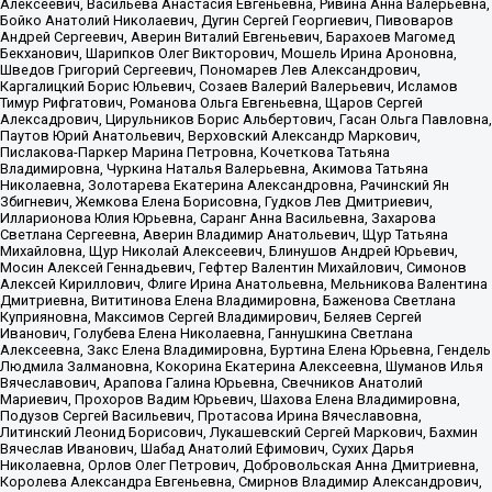
Алексеевич, Васильева Анастасия Евгеньевна, Ривина Анна Валерьевна,
Бойко Анатолий Николаевич, Дугин Сергей Георгиевич, Пивоваров
Андрей Сергеевич, Аверин Виталий Евгеньевич, Барахоев Магомед
Бекханович, Шарипков Олег Викторович, Мошель Ирина Ароновна,
Шведов Григорий Сергеевич, Пономарев Лев Александрович,
Каргалицкий Борис Юльевич, Созаев Валерий Валерьевич, Исламов
Тимур Рифгатович, Романова Ольга Евгеньевна, Щаров Сергей
Алексадрович, Цирульников Борис Альбертович, Гасан Ольга Павловна,
Паутов Юрий Анатольевич, Верховский Александр Маркович,
Пислакова-Паркер Марина Петровна, Кочеткова Татьяна
Владимировна, Чуркина Наталья Валерьевна, Акимова Татьяна
Николаевна, Золотарева Екатерина Александровна, Рачинский Ян
Збигневич, Жемкова Елена Борисовна, Гудков Лев Дмитриевич,
Илларионова Юлия Юрьевна, Саранг Анна Васильевна, Захарова
Светлана Сергеевна, Аверин Владимир Анатольевич, Щур Татьяна
Михайловна, Щур Николай Алексеевич, Блинушов Андрей Юрьевич,
Мосин Алексей Геннадьевич, Гефтер Валентин Михайлович, Симонов
Алексей Кириллович, Флиге Ирина Анатольевна, Мельникова Валентина
Дмитриевна, Вититинова Елена Владимировна, Баженова Светлана
Куприяновна, Максимов Сергей Владимирович, Беляев Сергей
Иванович, Голубева Елена Николаевна, Ганнушкина Светлана
Алексеевна, Закс Елена Владимировна, Буртина Елена Юрьевна, Гендель
Людмила Залмановна, Кокорина Екатерина Алексеевна, Шуманов Илья
Вячеславович, Арапова Галина Юрьевна, Свечников Анатолий
Мариевич, Прохоров Вадим Юрьевич, Шахова Елена Владимировна,
Подузов Сергей Васильевич, Протасова Ирина Вячеславовна,
Литинский Леонид Борисович, Лукашевский Сергей Маркович, Бахмин
Вячеслав Иванович, Шабад Анатолий Ефимович, Сухих Дарья
Николаевна, Орлов Олег Петрович, Добровольская Анна Дмитриевна,
Королева Александра Евгеньевна, Смирнов Владимир Александрович,