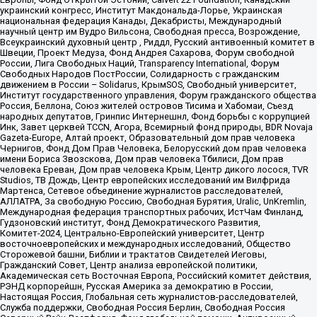
украинский конгресс, Институт Макдональда-Лорье, Украинская
национальная федерация Канады, Декабристы, Международный
научный центр им Вудро Вильсона, Свободная пресса, Возрождение,
Всеукраинский духовный центр , Риддл, Русский антивоенный комитет в
Швеции, Проект Медуза, Фонд Андрея Сахарова, Форум свободной
России, Лига Свободных Наций, Transparеncy International, Форум
Свободных Народов ПостРоссии, Солидарность с гражданским
движением в России – Solidarus, КрымSOS, Свободный университет,
Институт государственного управления, Форум гражданского общества
Россия, Беллона, Союз жителей островов Тисима и Хабомаи, Съезд
народных депутатов, Гринпис Интернешнл, Фонд борьбы с коррупцией
Инк, Завет церквей TCCN, Агора, Всемирный фонд природы, BDR Novaja
Gazeta-Europe, Алтай проект, Образовательный дом прав человека
Чернигов, Фонд Дом Прав Человека, Белорусский дом прав человека
имени Бориса Звозскова, Дом прав человека Тбилиси, Дом прав
человека Ереван, Дом прав человека Крым, Центр дикого лосося, TVR
Studios, ТВ Дождь, Центр европейских исследований им Вилфрида
Мартенса, Сетевое объединение журналистов расследователей,
АЛЛАТРА, За свободную Россию, Свободная Бурятия, Uralic, UnKremlin,
Международная федерация транспортных рабочих, ИстЧам Финланд,
Гудзоновский институт, Фонд Демократического Развития,
Комитет-2024, Центрально-Европейский университет, Центр
восточноевропейских и международных исследований, Общество
Сторожевой башни, Библии и трактатов Свидетелей Иеговы,
Гражданский Совет, Центр анализа европейской политики,
Академическая сеть Восточная Европа, Российский комитет действия,
РЭНД корпорейшн, Русская Америка за демократию в России,
Настоящая Россия, Глобальная сеть журналистов-расследователей,
Служба поддержки, Свободная Россия Берлин, Свободная Россия