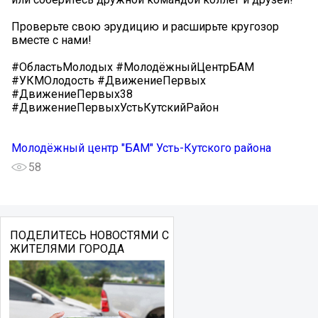
Проверьте свою эрудицию и расширьте кругозор
вместе с нами!
#ОбластьМолодых #МолодёжныйЦентрБАМ
#УКМОлодость #ДвижениеПервых
#ДвижениеПервых38
#ДвижениеПервыхУстьКутскийРайон
Молодёжный центр "БАМ" Усть-Кутского района
58
ПОДЕЛИТЕСЬ НОВОСТЯМИ С
ЖИТЕЛЯМИ ГОРОДА