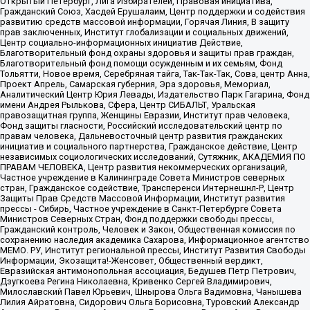
Открытый Петербург, Лига Избирателей, Правовая инициатива,
Гражданский Союз, Хасдей Ерушалаим, Центр поддержки и содействия
развитию средств массовой информации, Горячая Линия, В защиту
прав заключенных, Институт глобализации и социальных движений,
Центр социально-информационных инициатив Действие,
Благотворительный фонд охраны здоровья и защиты прав граждан,
Благотворительный фонд помощи осужденным и их семьям, Фонд
Тольятти, Новое время, Серебряная тайга, Так-Так-Так, Сова, центр Анна,
Проект Апрель, Самарская губерния, Эра здоровья, Мемориал,
Аналитический Центр Юрия Левады, Издательство Парк Гагарина, Фонд
имени Андрея Рылькова, Сфера, Центр СИБАЛЬТ, Уральская
правозащитная группа, Женщины Евразии, Институт прав человека,
Фонд защиты гласности, Российский исследовательский центр по
правам человека, Дальневосточный центр развития гражданских
инициатив и социального партнерства, Гражданское действие, Центр
независимых социологических исследований, Сутяжник, АКАДЕМИЯ ПО
ПРАВАМ ЧЕЛОВЕКА, Центр развития некоммерческих организаций,
Частное учреждение в Калининграде Совета Министров северных
стран, Гражданское содействие, Трансперенси Интернешнл-Р, Центр
Защиты Прав Средств Массовой Информации, Институт развития
прессы - Сибирь, Частное учреждение в Санкт-Петербурге Совета
Министров Северных Стран, Фонд поддержки свободы прессы,
Гражданский контроль, Человек и Закон, Общественная комиссия по
сохранению наследия академика Сахарова, Информационное агентство
МЕМО. РУ, Институт региональной прессы, Институт Развития Свободы
Информации, Экозащита!-Женсовет, Общественный вердикт,
Евразийская антимонопольная ассоциация, Бедушев Петр Петрович,
Дзугкоева Регина Николаевна, Кривенко Сергей Владимирович,
Милославский Павел Юрьевич, Шнырова Ольга Вадимовна, Чанышева
Лилия Айратовна, Сидорович Ольга Борисовна, Туровский Александр