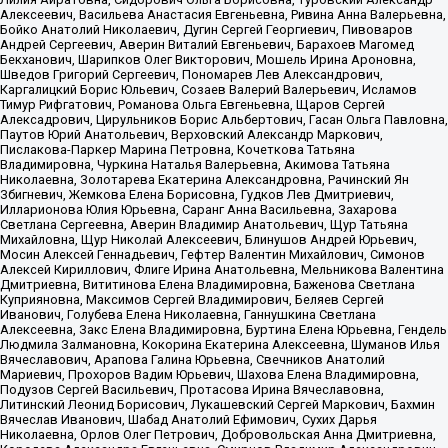
Алексеевич, Васильева Анастасия Евгеньевна, Ривина Анна Валерьевна,
Бойко Анатолий Николаевич, Дугин Сергей Георгиевич, Пивоваров
Андрей Сергеевич, Аверин Виталий Евгеньевич, Барахоев Магомед
Бекханович, Шарипков Олег Викторович, Мошель Ирина Ароновна,
Шведов Григорий Сергеевич, Пономарев Лев Александрович,
Каргалицкий Борис Юльевич, Созаев Валерий Валерьевич, Исламов
Тимур Рифгатович, Романова Ольга Евгеньевна, Щаров Сергей
Алексадрович, Цирульников Борис Альбертович, Гасан Ольга Павловна,
Паутов Юрий Анатольевич, Верховский Александр Маркович,
Пислакова-Паркер Марина Петровна, Кочеткова Татьяна
Владимировна, Чуркина Наталья Валерьевна, Акимова Татьяна
Николаевна, Золотарева Екатерина Александровна, Рачинский Ян
Збигневич, Жемкова Елена Борисовна, Гудков Лев Дмитриевич,
Илларионова Юлия Юрьевна, Саранг Анна Васильевна, Захарова
Светлана Сергеевна, Аверин Владимир Анатольевич, Щур Татьяна
Михайловна, Щур Николай Алексеевич, Блинушов Андрей Юрьевич,
Мосин Алексей Геннадьевич, Гефтер Валентин Михайлович, Симонов
Алексей Кириллович, Флиге Ирина Анатольевна, Мельникова Валентина
Дмитриевна, Вититинова Елена Владимировна, Баженова Светлана
Куприяновна, Максимов Сергей Владимирович, Беляев Сергей
Иванович, Голубева Елена Николаевна, Ганнушкина Светлана
Алексеевна, Закс Елена Владимировна, Буртина Елена Юрьевна, Гендель
Людмила Залмановна, Кокорина Екатерина Алексеевна, Шуманов Илья
Вячеславович, Арапова Галина Юрьевна, Свечников Анатолий
Мариевич, Прохоров Вадим Юрьевич, Шахова Елена Владимировна,
Подузов Сергей Васильевич, Протасова Ирина Вячеславовна,
Литинский Леонид Борисович, Лукашевский Сергей Маркович, Бахмин
Вячеслав Иванович, Шабад Анатолий Ефимович, Сухих Дарья
Николаевна, Орлов Олег Петрович, Добровольская Анна Дмитриевна,