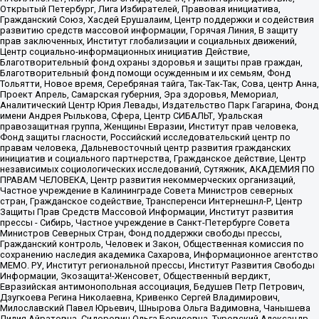
Открытый Петербург, Лига Избирателей, Правовая инициатива,
Гражданский Союз, Хасдей Ерушалаим, Центр поддержки и содействия
развитию средств массовой информации, Горячая Линия, В защиту
прав заключенных, Институт глобализации и социальных движений,
Центр социально-информационных инициатив Действие,
Благотворительный фонд охраны здоровья и защиты прав граждан,
Благотворительный фонд помощи осужденным и их семьям, Фонд
Тольятти, Новое время, Серебряная тайга, Так-Так-Так, Сова, центр Анна,
Проект Апрель, Самарская губерния, Эра здоровья, Мемориал,
Аналитический Центр Юрия Левады, Издательство Парк Гагарина, Фонд
имени Андрея Рылькова, Сфера, Центр СИБАЛЬТ, Уральская
правозащитная группа, Женщины Евразии, Институт прав человека,
Фонд защиты гласности, Российский исследовательский центр по
правам человека, Дальневосточный центр развития гражданских
инициатив и социального партнерства, Гражданское действие, Центр
независимых социологических исследований, Сутяжник, АКАДЕМИЯ ПО
ПРАВАМ ЧЕЛОВЕКА, Центр развития некоммерческих организаций,
Частное учреждение в Калининграде Совета Министров северных
стран, Гражданское содействие, Трансперенси Интернешнл-Р, Центр
Защиты Прав Средств Массовой Информации, Институт развития
прессы - Сибирь, Частное учреждение в Санкт-Петербурге Совета
Министров Северных Стран, Фонд поддержки свободы прессы,
Гражданский контроль, Человек и Закон, Общественная комиссия по
сохранению наследия академика Сахарова, Информационное агентство
МЕМО. РУ, Институт региональной прессы, Институт Развития Свободы
Информации, Экозащита!-Женсовет, Общественный вердикт,
Евразийская антимонопольная ассоциация, Бедушев Петр Петрович,
Дзугкоева Регина Николаевна, Кривенко Сергей Владимирович,
Милославский Павел Юрьевич, Шнырова Ольга Вадимовна, Чанышева
Лилия Айратовна, Сидорович Ольга Борисовна, Туровский Александр