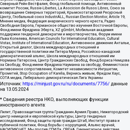
Северный Рейн-Вестфалия, Фонд глобальной помощи, Антивоенный
комитет России, Russie-Libertes, La Asocicion de Rusos Libres, Союз за
возвращение Северных территорий, Крымскотатарский Ресурсный
Центр, Глобальный союз IndustriALL, Russian Election Monitor, Article 19,
Мнение медиа, Федерация анархического черного креста, Радио
Свободная Европа, Германское общество изучения Восточной Европы,
Фонд имени Фридриха Эберта, XZ gGmbH, Мобильная академия
поддержки гендерной демократии и миротворчества, Форум имени
Льва Копелева, American Councils for International Education, Cultural
Vistas, Institute of International Education, Антивоенное движение Антальи,
Открытый диалог, Школа международных отношений и
государственной политики им Питера Мунка, Российско-канадский
демократический альянс, Школа международных отношений им
Нормана Патерсона, Центр Гражданских Свобод, Фонд Бориса Немцова
за Свободу, Фонд имени Фридриха Науманна за свободу, Феминистское
антивоенное сопротивление, Комитет независимости Ингушетии,
Прометей, Stop Occupation of Karelia, Вернись живым, Фридом Хаус,
СОТА медиа, Либерально-демократическая Лига Украины
Источник:
https://minjust.gov.ru/ru/documents/7756/
данные
на
13.05.2024
* Сведения реестра НКО, выполняющих функции
иностранного агента:
Лилит, Правозащитная группа Гражданин.Армия.Право, Нижегородский
центр немецкой и европейской культуры, Центр гендерных
исследований, Фонд защиты прав граждан Штаб, Институт права и
публичной политики, Фонд борьбы с коррупцией, Альянс врачей,
НАСИЛИЮ.НЕТ, Мы против СПИДа, СВЕЧА, Гуманитарное действие,