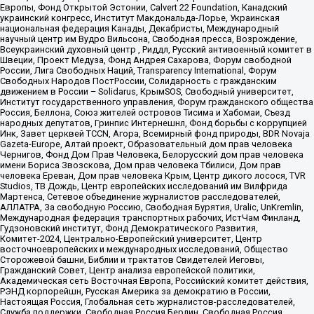
Европы, Фонд Открытой Эстонии, Calvert 22 Foundation, Канадский
украинский конгресс, Институт Макдональда-Лорье, Украинская
национальная федерация Канады, Декабристы, Международный
научный центр им Вудро Вильсона, Свободная пресса, Возрождение,
Всеукраинский духовный центр , Риддл, Русский антивоенный комитет в
Швеции, Проект Медуза, Фонд Андрея Сахарова, Форум свободной
России, Лига Свободных Наций, Transparеncy International, Форум
Свободных Народов ПостРоссии, Солидарность с гражданским
движением в России – Solidarus, КрымSOS, Свободный университет,
Институт государственного управления, Форум гражданского общества
Россия, Беллона, Союз жителей островов Тисима и Хабомаи, Съезд
народных депутатов, Гринпис Интернешнл, Фонд борьбы с коррупцией
Инк, Завет церквей TCCN, Агора, Всемирный фонд природы, BDR Novaja
Gazeta-Europe, Алтай проект, Образовательный дом прав человека
Чернигов, Фонд Дом Прав Человека, Белорусский дом прав человека
имени Бориса Звозскова, Дом прав человека Тбилиси, Дом прав
человека Ереван, Дом прав человека Крым, Центр дикого лосося, TVR
Studios, ТВ Дождь, Центр европейских исследований им Вилфрида
Мартенса, Сетевое объединение журналистов расследователей,
АЛЛАТРА, За свободную Россию, Свободная Бурятия, Uralic, UnKremlin,
Международная федерация транспортных рабочих, ИстЧам Финланд,
Гудзоновский институт, Фонд Демократического Развития,
Комитет-2024, Центрально-Европейский университет, Центр
восточноевропейских и международных исследований, Общество
Сторожевой башни, Библии и трактатов Свидетелей Иеговы,
Гражданский Совет, Центр анализа европейской политики,
Академическая сеть Восточная Европа, Российский комитет действия,
РЭНД корпорейшн, Русская Америка за демократию в России,
Настоящая Россия, Глобальная сеть журналистов-расследователей,
Служба поддержки, Свободная Россия Берлин, Свободная Россия