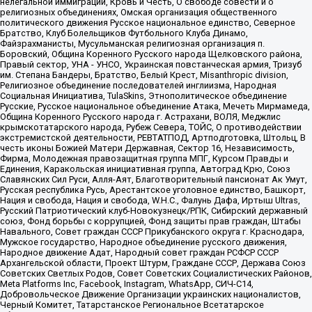
нелегальной иммиграции, Кровь и Честь, О свободе совести и о
религиозных объединениях, Омская организация общественного
политического движения Русское национальное единство, Северное
Братство, Клуб Болельщиков Футбольного Клуба Динамо,
Файзрахманисты, Мусульманская религиозная организация п.
Боровский, Община Коренного Русского народа Щелковского района,
Правый сектор, УНА - УНСО, Украинская повстанческая армия, Тризуб
им. Степана Бандеры, Братство, Белый Крест, Misanthropic division,
Религиозное объединение последователей инглиизма, Народная
Социальная Инициатива, TulaSkins, Этнополитическое объединение
Русские, Русское национальное объединение Атака, Мечеть Мирмамеда,
Община Коренного Русского народа г. Астрахани, ВОЛЯ, Меджлис
крымскотатарского народа, Рубеж Севера, ТОЙС, О противодействии
экстремистской деятельности, РЕВТАТПОД, Артподготовка, Штольц, В
честь иконы Божией Матери Державная, Сектор 16, Независимость,
Фирма, Молодежная правозащитная группа МПГ, Курсом Правды и
Единения, Каракольская инициативная группа, Автоград Крю, Союз
Славянских Сил Руси, Алля-Аят, Благотворительный пансионат Ак Умут,
Русская республика Русь, Арестантское уголовное единство, Башкорт,
Нация и свобода, Нация и свобода, W.H.С., Фалунь Дафа, Иртыш Ultras,
Русский Патриотический клуб-Новокузнецк/РПК, Сибирский державный
союз, Фонд борьбы с коррупцией, Фонд защиты прав граждан, Штабы
Навального, Совет граждан СССР Прикубанского округа г. Краснодара,
Мужское государство, Народное объединение русского движения,
Народное движение Адат, Народный совет граждан РСФСР СССР
Архангельской области, Проект Штурм, Граждане СССР, Держава Союз
Советских Светлых Родов, Совет Советских Социалистических Районов,
Meta Platforms Inc, Facebook, Instagram, WhatsApp, СИЧ-С14,
Добровольческое Движение Организации украинских националистов,
Черный Комитет, Татарстанское Региональное Всетатарское