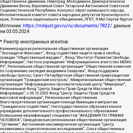
общественное движение, Невоград, Молодежное Демократическое
Движение Весна, Верховный Совет Татарской Автономной Советской
Социалистической Республики, Конгресс ойрат-калмыцкого народа,
Исполнительный комитет совета народных депутатов Красноярского
края, Этническое национальное объединение, ЛГБТ, Я.МЫ Сергей Фургал
Источник:
https://minjust.gov.ru/ru/documents/7822/
данные
на
03.05.2024
* Реестр иностранных агентов:
Калининградская региональная общественная организация "Экозащита!-Женсовет", Фонд содействия защите прав и свобод граждан "Общественный вердикт", Фонд "Институт Развития Свободы Информации", Частное учреждение "Информационное агентство МЕМО. РУ", Региональная общественная организация "Общественная комиссия по сохранению наследия академика Сахарова", Фонд поддержки свободы прессы, Санкт-Петербургская общественная правозащитная организация "Гражданский контроль", Межрегиональная общественная организация "Информационно-просветительский центр "Мемориал", Региональный Фонд "Центр Защиты Прав Средств Массовой Информации", с 05.12.2023 Фонд "Центр Защиты Прав Средств массовой информации", Региональная общественная благотворительная организация помощи беженцам и мигрантам "Гражданское содействие", Негосударственное образовательное учреждение дополнительного профессионального образования (повышение квалификации) специалистов "АКАДЕМИЯ ПО ПРАВАМ ЧЕЛОВЕКА", Свердловская региональная общественная организация "Сутяжник", Автономная некоммерческая организация "Центр независимых социологических исследований", Союз общественных объединений "Российский исследовательский центр по правам человека", Региональное общественное учреждение научно-информационный центр "МЕМОРИАЛ", Некоммерческая организация "Фонд защиты гласности", Автономная некоммерческая организация "Институт прав человека", Городская общественная организация "Екатеринбургское общество "МЕМОРИАЛ", Городская общественная организация "Рязанское историко-просветительское и правозащитное общество "Мемориал" (Рязанский Мемориал), Челябинский региональный орган общественной самодеятельности – женское общественное объединение "Женщины Евразии", Челябинский региональный орган общественной самодеятельности "Уральская правозащитная группа", Фонд содействия защите здоровья и социальной справедливости имени Андрея Рылькова, Автономная Некоммерческая Организация "Аналитический Центр Юрия Левады", Автономная некоммерческая организация социальной поддержки населения "Проект Апрель", Региональная общественная организация помощи женщинам и детям, находящимся в кризисной ситуации "Информационно-методический центр "Анна", Фонд содействия развитию массовых коммуникаций и правовому просвещению "Так-так-Так", Фонд содействия устойчивому развитию "Серебряная тайга", Свердловский региональный общественный фонд социальных проектов "Новое время", "Idel.Реалии", Кавказ.Реалии, Крым.Реалии, Телеканал Настоящее Время, Татаро-башкирская служба Радио Свобода (Azatliq Radiosi), Радио Свободная Европа/Радио Свобода (PCE/PC), "Сибирь.Реалии", "Фактограф", Благотворительный фонд помощи осужденным и их семьям, Автономная некоммерческая организация "Институт глобализации и социальных движений", Фонд "В защиту прав заключенных", Частное учреждение "Центр поддержки и содействия развитию средств массовой информации", Пензенский региональный общественный благотворительный фонд "Гражданский союз", "Север.Реалии", Некоммерческая организация Фонд "Правовая инициатива", Общество с ограниченной ответственностью "Радио Свободная Европа/Радио Свобода", Чешское информационное агентство "MEDIUM-ORIENT", Красноярская региональная общественная организация "Мы против СПИДа", Камалягин Денис Николаевич, Маркелов Сергей Евгеньевич, Пономарев Лев Александрович, Савицкая Людмила Алексеевна, Автономная некоммерческая организация "Центр по работе с проблемой насилия "НАСИЛИЮ.НЕТ", Межрегиональный профессиональный союз работников здравоохранения "Альянс врачей", Юридическое лицо, зарегистрированное в Латвийской Республике, SIA "Medusa Project" (регистрационный номер 40103797863, дата регистрации 10.06.2014), Некоммерческая организация "Фонд по борьбе с коррупцией", Автономная некоммерческая организация "Институт права и публичной политики", Баданин Роман Сергеевич, Гликин Максим Александрович, Железнова Мария Михайловна, Лукьянова Юлия Сергеевна, Маетная Елизавета Витальевна, Маняхин Петр Борисович, Чуракова Ольга Владимировна, Ярош Юлия Петровна, Юридическое лицо "The Insider SIA", зарегистрированное в Риге, Латвийская Республика (дата регистрации 26.06.2015), являющееся администратором доменного имени интернет-издания "The Insider SIA", https://theins.ru, Постернак Алексей Евгеньевич, Рубин Михаил Аркадьевич, Анин Роман Александрович, Юридическое лицо Istories fonds, зарегистрированное в Латвийской Республике (регистрационный номер 50008295751, дата регистрации 24.02.2020), Великовский Дмитрий Александрович, Долинина Ирина Николаевна, Мароховская Алеся Алексеевна, Шлейнов Роман Юрьевич, Шмагун Олеся Валентиновна, Общество с ограниченной ответственностью "Альтаир 2021", Общество с ограниченной ответственностью "Вега 2021", Общество с ограниченной ответственностью "Главный редактор 2021", Общество с ограниченной ответственностью "Ромашки монолит", Важенков Артем Валерьевич, Ивановская областная общественная организация "Центр гендерных исследований", Гурман Юрий Альбертович, Медиапроект "ОВД-Инфо", Егоров Владимир Владимирович, Жилинский Владимир Александрович, Общество с ограниченной ответственностью "ЗП", Иванова София Юрьевна, Карезина Инна Павловна, Кильтау Екатерина Викторовна, Петров Алексей Викторович, Пискунов Сергей Евгеньевич, Смирнов Сергей Сергеевич, Тихонов Михаил Сергеевич, Общество с ограниченной ответственностью "ЖУРНАЛИСТ-ИНОСТРАННЫЙ АГЕНТ", Арапова Галина Юрьевна, Вольтская Татьяна Анатольевна, Американская компания "Mason G.E.S. Anonymous Foundation" (США), являющаяся владельцем интернет-издания https://mnews.world/, Компания "Stichting Bellingcat", зарегистрированная в Нидерландах (дата регистрации 11.07.2018), Захаров Андрей Вячеславович, Клепиковская Екатерина Дмитриевна, Общество с ограниченной ответственностью "МЕМО", Перл Роман Александрович, Симонов Евгений Алексеевич, Соловьева Елена Анатольевна, Сотников Даниил Владимирович, Сурначева Елизавета Дмитриевна, Автономная некоммерческая организация по защите прав человека и информированию населения "Якутия – Наше Мнение", Общество с ограниченной ответственностью "Москоу диджитал медиа", с 26.01.2023 Общество с ограниченной ответственностью "Чайка Белые сады", Ветошкина Валерия Валерьевна, Заговора Максим Александрович, Межрегиональное общественное движение "Российская ЛГБТ - сеть", Оленичев Максим Владимирович, Павлов Иван Юрьевич, Скворцова Елена Сергеевна, Общество с ограниченной ответственностью "Как бы инагент", Кочетков Игорь Викторович, Общество с ограниченной ответственностью "Честные выборы", Еланчик Олег Александрович, Общество с ограниченной ответственностью "Нобелевский призыв", Гималова Регина Эмилевна, Григорьев Андрей Валерьевич, Григорьева Алина Александровна, Ассоциация по содействию защите прав призывников, альтернативнослужащих и военнослужащих "Правозащитная группа "Гражданин.Армия.Право", Хисамова Регина Фаритовна, Автономная некоммерческая организация по реализации социально-правовых программ "Лилит", Дальневосточное общественное движение "Маяк", Санкт-Петербургская ЛГБТ-инициативная группа "Выход", Инициативная группа ЛГБТ+ "Реверс", Алексеев Андрей Викторович, Бекбулатова Таисия Львовна, Беляев Иван Михайлович, Владыкина Елена Сергеевна, Гельман Марат Александрович, Никульшина Вероника Юрьевна, Толоконникова Надежда Андреевна, Шендерович Виктор Анатольевич, Общество с ограниченной ответственностью "Данное сообщение", Общество с ограниченной ответственностью Издательский дом "Новая глава", Айнбиндер Александра Александровна, Московский комьюнити-центр для ЛГБТ+инициатив, Благотворительный фонд развития филантропии, Deutsche Welle (Германия, Kurt-Schumacher-Strasse 3, 53113 Bonn), Борзунова Мария Михайловна, Воробьев Виктор Викторович, Голубева Анна Львовна, Константинова Алла Михайловна, Малкова Ирина Владимировна, Мурадов Мурад Абдулгалимович, Осетинская Елизавета Николаевна, Понасенков Евгений Николаевич, Ганапольский Матвей Юрьевич, Киселев Евгений Алексеевич, Борухович Ирина Григорьевна, Дремин Иван Тимофеевич, Дубровский Дмитрий Викторович, Красноярская региональная общественная организация поддержки и развития альтернативных образовательных технологий и межкультурных коммуникаций "ИНТЕРРА", Маяковская Екатерина Алексеевна, Фейгин Марк Захарович, Филимонов Андрей Викторович, Дзугкоева Регина Николаевна, Доброхотов Роман Александрович, Дудь Юрий Александрович, Елкин Сергей Владимирович, Кругликов Кирилл Игоревич, Сабунаева Мария Леонидовна, Семенов Алексей Владимирович, Шаинян Карен Багратович, Шульман Екатерина Михайловна, Асафьев Артур Валерьевич, Вахштайн Виктор Семенович, Венедиктов Алексей Алексеевич, Лушникова Екатерина Евгеньевна, Волков Леонид Михайлович, Невзоров Александр Глебович, Пархоменко Сергей Борисович, Сироткин Ярослав Николаевич, Кара-Мурза Владимир Владимирович, Баранова Наталья Владимировна, Гозман Леонид Яковлевич, Кагарлицкий Борис Юльевич, Климарев Михаил Валерьевич, Милов Владимир Станиславович, Автономная некоммерческая организация Краснодарский центр современного искусства "Типография", Моргенштерн Алишер Тагирович, Соболь Любовь Эдуардовна, Общество с ограниченной ответственностью "ЛИЗА НОРМ", Каспаров Гарри Кимович, Ходорковский Михаил Борисович, Общество с ограниченной ответственностью "Апрельские тезисы", Данилович Ирина Брониславовна, Кашин Олег Владимирович, Петров Николай Владимирович, Пивоваров Алексей Владимирович, Соколов Михаил Владимирович, Цветкова Юлия Владимировна, Чичваркин Евгений Александрович, Комитет против пыток/Команда против пыток, Общество с ограниченной ответственностью "Первый научный", Общество с ограниченной ответственностью "Вертолет и ко", Белоцерковская Вероника Борисовна, Кац Максим Евгеньевич, Лазарева Татьяна Юрьевна, Шаведдинов Руслан Табризович, Яшин Илья Валерьевич, Общество с ограниченной ответственностью "Иноагент ААВ", Алешковский Дмитрий Петрович, Альбац Евгения Марковна, Быков Дмитрий Львович, Галямина Юлия Евгеньевна, Лойко Сергей Леонидович, Мартынов Кирилл Константинович, Медведев Сергей Александрович, Крашенинников Федор Геннадиевич, Гордеева Катерина Вл