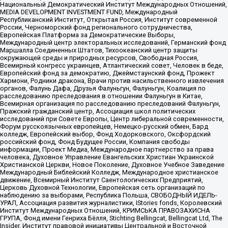
Национальный Демократический Институт Международных Отношений,
MEDIA DEVELOPMENT INVESTMENT FUND, Международный
Республиканский Институт, Открытая Россия, Институт современной
России, Черноморский фонд регионального сотрудничества,
Европейская Платформа за Демократические Выборы,
Международный центр электоральных исследований, Германский фонд
Маршалла Соединенных Штатов, Тихоокеанский центр защиты
окружающей среды и природных ресурсов, Свободная Россия,
Всемирный конгресс украинцев, Атлантический совет, Человек в беде,
Европейский фонд за демократию, Джеймстаунский фонд, Прожект
Хармони, Родники дракона, Врачи против насильственного извлечения
органов, Фалунь Дафа, Друзья Фалуньгун, Фалуньгун, Коалиция по
расследованию преследования в отношении Фалуньгун в Китае,
Всемирная организация по расследованию преследований Фалуньгун,
Пражский гражданский центр, Ассоциация школ политических
исследований при Совете Европы, Центр либеральной современности,
Форум русскоязычных европейцев, Немецко-русский обмен, Бард
колледж, Европейский выбор, Фонд Ходорковского, Оксфордский
российский фонд, Фонд Будущее России, Компания свободы
информации, Проект Медиа, Международное партнерство за права
человека, Духовное Управление Евангельских Христиан Украинской
Христианской Церкви, Новое Поколение, Духовное Учебное Заведение
Международный Библейский Колледж, Международное христианское
движение, Всемирный Институт Саентологических Предприятий,
Церковь Духовной Технологии, Европейская сеть организаций по
наблюдению за выборами, Республика Польша, СВОБОДНЫЙ ИДЕЛЬ-
УРАЛ, Ассоциация развития журналистики, IStories fonds, Королевский
Институт Международных Отношений, КРИМСЬКА ПРАВОЗАХИСНА
ГРУПА, Фонд имени Генриха Бёлля, Stichting Bellingcat, Bellingcat Ltd, The
Insider, Институт правовой инициативы Центральной и Восточной