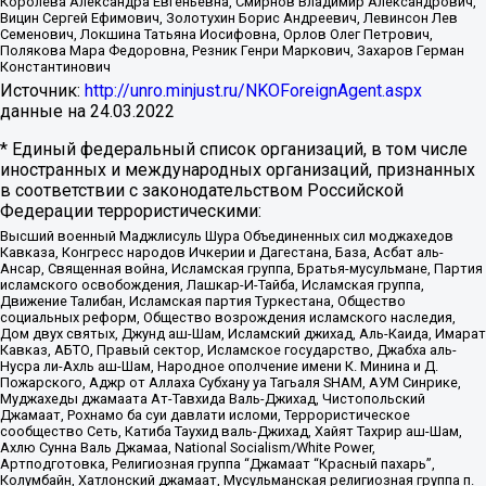
Королева Александра Евгеньевна, Смирнов Владимир Александрович,
Вицин Сергей Ефимович, Золотухин Борис Андреевич, Левинсон Лев
Семенович, Локшина Татьяна Иосифовна, Орлов Олег Петрович,
Полякова Мара Федоровна, Резник Генри Маркович, Захаров Герман
Константинович
Источник:
http://unro.minjust.ru/NKOForeignAgent.aspx
данные на
24.03.2022
* Единый федеральный список организаций, в том числе
иностранных и международных организаций, признанных
в соответствии с законодательством Российской
Федерации террористическими:
Высший военный Маджлисуль Шура Объединенных сил моджахедов
Кавказа, Конгресс народов Ичкерии и Дагестана, База, Асбат аль-
Ансар, Священная война, Исламская группа, Братья-мусульмане, Партия
исламского освобождения, Лашкар-И-Тайба, Исламская группа,
Движение Талибан, Исламская партия Туркестана, Общество
социальных реформ, Общество возрождения исламского наследия,
Дом двух святых, Джунд аш-Шам, Исламский джихад, Аль-Каида, Имарат
Кавказ, АБТО, Правый сектор, Исламское государство, Джабха аль-
Нусра ли-Ахль аш-Шам, Народное ополчение имени К. Минина и Д.
Пожарского, Аджр от Аллаха Субхану уа Тагьаля SHAM, АУМ Синрике,
Муджахеды джамаата Ат-Тавхида Валь-Джихад, Чистопольский
Джамаат, Рохнамо ба суи давлати исломи, Террористическое
сообщество Сеть, Катиба Таухид валь-Джихад, Хайят Тахрир аш-Шам,
Ахлю Сунна Валь Джамаа, National Socialism/White Power,
Артподготовка, Религиозная группа “Джамаат “Красный пахарь”,
Колумбайн, Хатлонский джамаат, Мусульманская религиозная группа п.