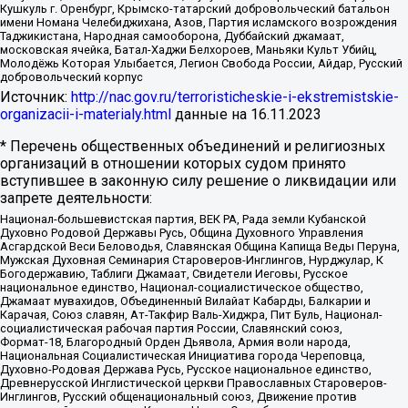
Кушкуль г. Оренбург, Крымско-татарский добровольческий батальон
имени Номана Челебиджихана, Азов, Партия исламского возрождения
Таджикистана, Народная самооборона, Дуббайский джамаат,
московская ячейка, Батал-Хаджи Белхороев, Маньяки Культ Убийц,
Молодёжь Которая Улыбается, Легион Свобода России, Айдар, Русский
добровольческий корпус
Источник:
http://nac.gov.ru/terroristicheskie-i-ekstremistskie-
organizacii-i-materialy.html
данные на
16.11.2023
* Перечень общественных объединений и религиозных
организаций в отношении которых судом принято
вступившее в законную силу решение о ликвидации или
запрете деятельности:
Национал-большевистская партия, ВЕК РА, Рада земли Кубанской
Духовно Родовой Державы Русь, Община Духовного Управления
Асгардской Веси Беловодья, Славянская Община Капища Веды Перуна,
Мужская Духовная Семинария Староверов-Инглингов, Нурджулар, К
Богодержавию, Таблиги Джамаат, Свидетели Иеговы, Русское
национальное единство, Национал-социалистическое общество,
Джамаат мувахидов, Объединенный Вилайат Кабарды, Балкарии и
Карачая, Союз славян, Ат-Такфир Валь-Хиджра, Пит Буль, Национал-
социалистическая рабочая партия России, Славянский союз,
Формат-18, Благородный Орден Дьявола, Армия воли народа,
Национальная Социалистическая Инициатива города Череповца,
Духовно-Родовая Держава Русь, Русское национальное единство,
Древнерусской Инглистической церкви Православных Староверов-
Инглингов, Русский общенациональный союз, Движение против